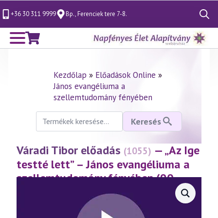
+36 30 311 9999
Bp., Ferenciek tere 7-8.
Search
for:
Kezdőlap
»
Előadások Online
»
János evangéliuma a
szellemtudomány fényében
Keresés
Keresés
a
következőre:
Váradi Tibor előadás
— „Az Ige
(1055)
testté lett” – János evangéliuma a
szellemtudomány fényében (90.
rész)
(2025.12.05.)