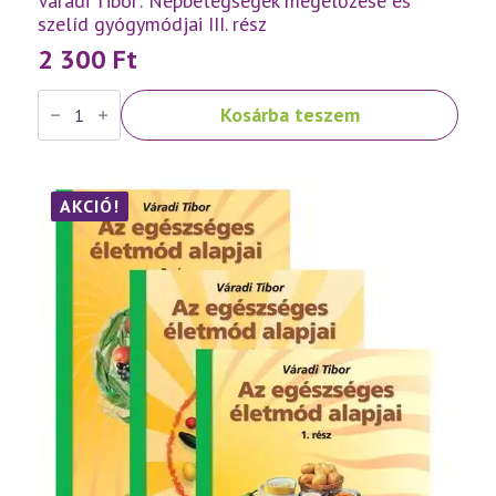
Váradi Tibor: Népbetegségek megelőzése és
szelíd gyógymódjai III. rész
2 300
Ft
Váradi
Kosárba teszem
Tibor:
Népbetegségek
megelőzése
és
szelíd
gyógymódjai
AKCIÓ!
III.
rész
mennyiség