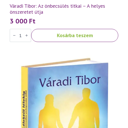
Váradi Tibor: Az önbecsülés titkai – A helyes
önszeretet útja
3 000
Ft
Váradi
Kosárba teszem
Tibor:
Az
önbecsülés
titkai
–
A
helyes
önszeretet
útja
mennyiség