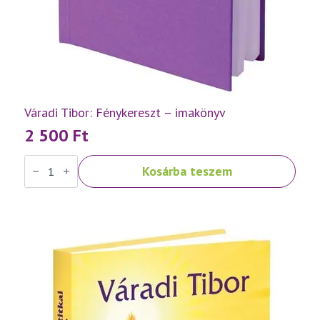
Váradi Tibor: Fénykereszt – imakönyv
2 500
Ft
Váradi
Kosárba teszem
Tibor:
Fénykereszt
–
imakönyv
mennyiség