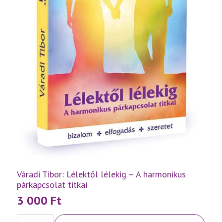
Váradi Tibor: Lélektől lélekig – A harmonikus
párkapcsolat titkai
3 000
Ft
Váradi