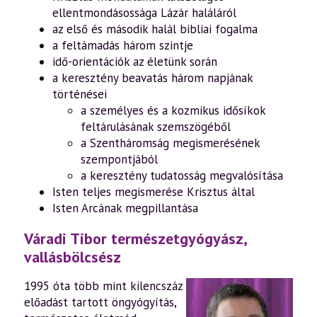
ellentmondásossága Lázár haláláról
az első és második halál bibliai fogalma
a feltámadás három szintje
idő-orientációk az életünk során
a keresztény beavatás három napjának
történései
a személyes és a kozmikus idősíkok
feltárulásának szemszögéből
a Szentháromság megismerésének
szempontjából
a keresztény tudatosság megvalósítása
Isten teljes megismerése Krisztus által
Isten Arcának megpillantása
Váradi Tibor természetgyógyász,
vallásbölcsész
1995 óta több mint kilencszáz
előadást tartott öngyógyítás,