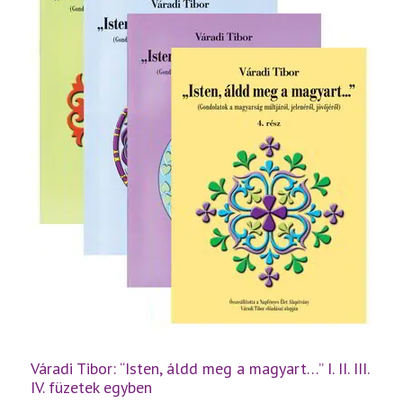
Váradi Tibor: “Isten, áldd meg a magyart…” I. II. III.
IV. füzetek egyben