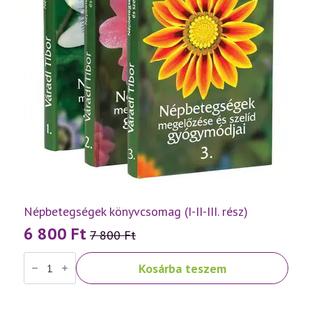
Népbetegségek könyvcsomag (I-II-III. rész)
6 800
Ft
7 800
Ft
Original
Current
Népbetegségek
price
price
Kosárba teszem
könyvcsomag
was:
is:
(I-
II-
7
6
III.