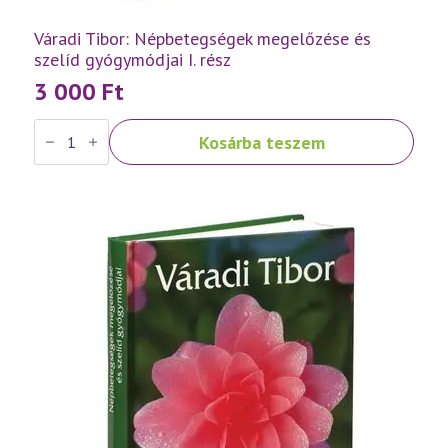
Váradi Tibor: Népbetegségek megelőzése és
szelíd gyógymódjai I. rész
3 000
Ft
Váradi
Kosárba teszem
Tibor:
Népbetegségek
megelőzése
és
szelíd
gyógymódjai
I.
rész
mennyiség