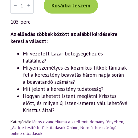
Tibor
Kosárba teszem
előadás
(1055)
—
105 perc
„Az
Ige
testté
Az előadás többek között az alábbi kérdésekre
lett”
keresi a választ:
–
János
Mi vezetett Lázár betegségéhez és
evangéliuma
a
halálához?
szellemtudomány
Milyen személyes és kozmikus titkok tárulnak
fényében
(90.
fel a keresztény beavatás három napja során
rész)
a beavatandó számára?
(2025.12.05.)
mennyiség
Mit jelent a keresztény tudatosság?
Hogyan lehetett Istent meglátni Krisztus
előtt, és milyen új Isten-ismeret vált lehetővé
Krisztus által?
Kategóriák:
János evangéliuma a szellemtudomány fényében
,
„Az Ige testté lett”
,
Előadások Online
,
Normál hosszúságú
online előadások