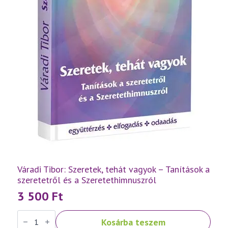
Váradi Tibor: Szeretek, tehát vagyok – Tanítások a
szeretetről és a Szeretethimnuszról
3 500
Ft
Váradi
Kosárba teszem
Tibor: