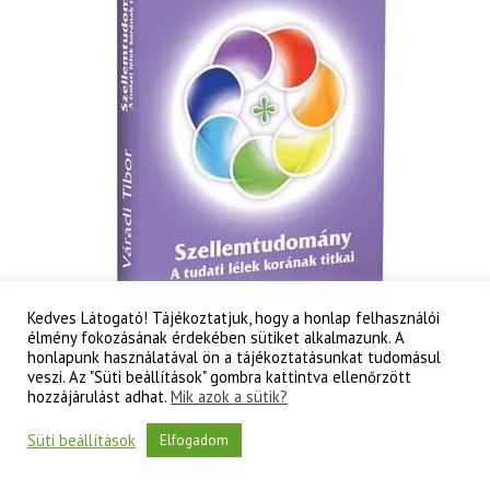
Kedves Látogató! Tájékoztatjuk, hogy a honlap felhasználói
élmény fokozásának érdekében sütiket alkalmazunk. A
honlapunk használatával ön a tájékoztatásunkat tudomásul
veszi. Az "Süti beállítások" gombra kattintva ellenőrzött
hozzájárulást adhat.
Mik azok a sütik?
Váradi Tibor: Szellemtudomány II. rész – A tudati
lélek korának titkai
Süti beállítások
Elfogadom
3 000
Ft