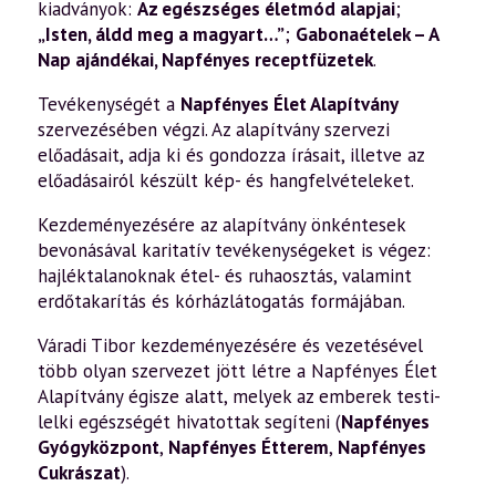
kiadványok:
Az egészséges életmód alapjai
;
„Isten, áldd meg a magyart…”
;
Gabonaételek – A
Nap ajándékai
,
Napfényes receptfüzetek
.
Tevékenységét a
Napfényes Élet Alapítvány
szervezésében végzi. Az alapítvány szervezi
előadásait, adja ki és gondozza írásait, illetve az
előadásairól készült kép- és hangfelvételeket.
Kezdeményezésére az alapítvány önkéntesek
bevonásával karitatív tevékenységeket is végez:
hajléktalanoknak étel- és ruhaosztás, valamint
erdőtakarítás és kórházlátogatás formájában.
Váradi Tibor kezdeményezésére és vezetésével
több olyan szervezet jött létre a Napfényes Élet
Alapítvány égisze alatt, melyek az emberek testi-
lelki egészségét hivatottak segíteni (
Napfényes
Gyógyközpont
,
Napfényes Étterem
,
Napfényes
Cukrászat
).