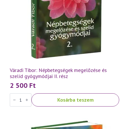
Váradi Tibor: Népbetegségek megelőzése és
szelíd gyógymódjai II. rész
2 500
Ft
Váradi
Kosárba teszem
Tibor:
Népbetegségek
megelőzése
és
szelíd
gyógymódjai
II.