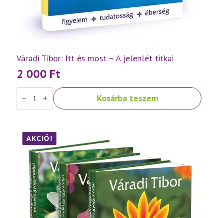
Váradi Tibor: Itt és most – A jelenlét titkai
2 000
Ft
Váradi
Kosárba teszem
Tibor:
Itt
és
most
–
A
AKCIÓ!
jelenlét
titkai
mennyiség