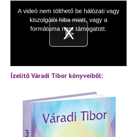
This
A videó nem tölthető be hálózati vagy
is
a
kiszolgálói hiba miatt, vagy a
modal
window.
formátuma nem támogatott.
Videó
lejátsz
Ízelítő Váradi Tibor könyveiből: