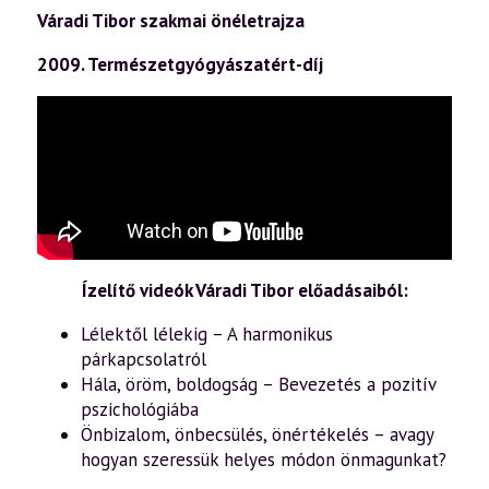
Váradi Tibor szakmai önéletrajza
2009. Természetgyógyászatért-díj
Ízelítő videók Váradi Tibor előadásaiból:
Lélektől lélekig – A harmonikus
párkapcsolatról
Hála, öröm, boldogság – Bevezetés a pozitív
pszichológiába
Önbizalom, önbecsülés, önértékelés – avagy
hogyan szeressük helyes módon önmagunkat?