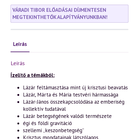
VÁRADI TIBOR ELŐADÁSAI DÍJMENTESEN
MEGTEKINTHETŐK ALAPÍTVÁNYUNKBAN!
Leírás
Leírás
Ízelítő a témákból:
Lázár feltámasztása mint új krisztusi beavatás
Lázár, Márta és Mária testvéri hármassága
Lázár-János összekapcsolódása az emberiség
kollektív tudatával
Lázár betegségének valódi természete
égi és földi gravitáció
szellemi „keszonbetegség”
Krisztus mondatainak látszólagos