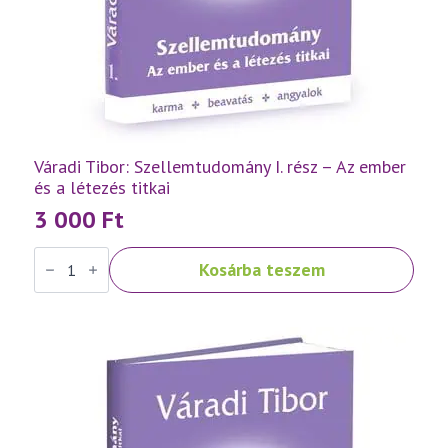
Váradi Tibor: Szellemtudomány I. rész – Az ember
és a létezés titkai
3 000
Ft
Váradi
Kosárba teszem
Tibor:
Szellemtudomány
I.
rész
-
Az
ember
és
a
létezés
titkai
mennyiség