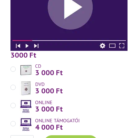
3000
Ft
CD
3 000
Ft
DVD
3 000
Ft
ONLINE
3 000
Ft
ONLINE TÁMOGATÓI
4 000
Ft
Váradi