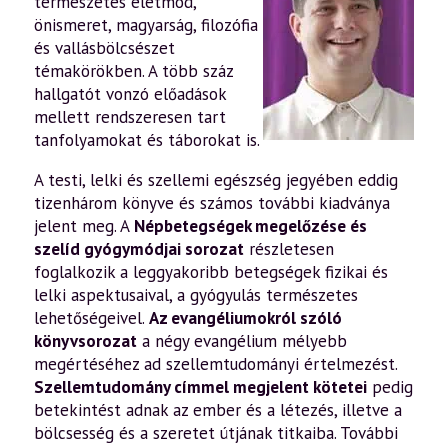
természetes életmód,
önismeret, magyarság, filozófia
és vallásbölcsészet
témakörökben. A több száz
hallgatót vonzó előadások
mellett rendszeresen tart
tanfolyamokat és táborokat is.
A testi, lelki és szellemi egészség jegyében eddig
tizenhárom könyve és számos további kiadványa
jelent meg. A
Népbetegségek megelőzése és
szelíd gyógymódjai sorozat
részletesen
foglalkozik a leggyakoribb betegségek fizikai és
lelki aspektusaival, a gyógyulás természetes
lehetőségeivel.
Az evangéliumokról szóló
könyvsorozat
a négy evangélium mélyebb
megértéséhez ad szellemtudományi értelmezést.
Szellemtudomány címmel megjelent kötetei
pedig
betekintést adnak az ember és a létezés, illetve a
bölcsesség és a szeretet útjának titkaiba. További