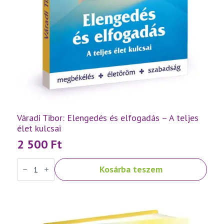
Váradi Tibor: Elengedés és elfogadás – A teljes
élet kulcsai
2 500
Ft
Váradi
Kosárba teszem
Tibor:
Elengedés
és
elfogadás
–
A
teljes