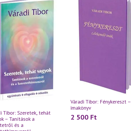
Váradi Tibor: Fénykereszt –
imakönyv
i Tibor: Szeretek, tehát
2 500
Ft
k – Tanítások a
tetről és a