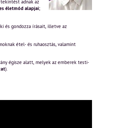
tekintést adnak az
s életmód alapjai
;
i és gondozza írásait, illetve az
oknak étel- és ruhaosztás, valamint
ány égisze alatt, melyek az emberek testi-
zat
).