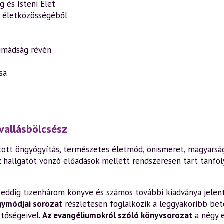
g és Isteni Élet
 életközösségéből
 imádság révén
sa
vallásbölcsész
ott öngyógyítás, természetes életmód, önismeret, magyarság,
z hallgatót vonzó előadások mellett rendszeresen tart tanfo
en eddig tizenhárom könyve és számos további kiadványa jelen
gymódjai sorozat
részletesen foglalkozik a leggyakoribb bete
etőségeivel.
Az evangéliumokról szóló könyvsorozat
a négy 