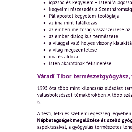
igazság és kegyelem – Isteni Világossá
kegyelmi részesedés a Szentháromság
Pál apostol kegyelem-teológiája
az ima mint találkozás
az emberi méltóság visszaszerzése az
az ember dialogikus természete
a világgal való helyes viszony kialakítá
a világ megszentelése
ima és áldozat
Isten akaratának felismerése
Váradi Tibor természetgyógyász, 
1995 óta több mint kilencszáz előadást tart
vallásbölcsészet témakörökben. A több szá
is.
A testi, lelki és szellemi egészség jegyéb
Népbetegségek megelőzése és szelíd gyó
aspektusaival, a gyógyulás természetes leh