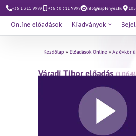
+36 1 311 9999
+36 30 311 9999
info@napfenyes.hu
1053
Online előadások
Kiadványok
Beje
Kezdőlap
»
Előadások Online
»
Az évkör 
Váradi Tibor előadás
(1064)
(2026.03.06.)