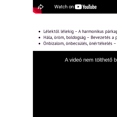
Lélektől lélekig – A harmonikus párka
Hála, öröm, boldogság – Bevezetés a p
Önbizalom, önbecsülés, önértékelés 
This
A videó nem tölthető b
is
a
modal
window.