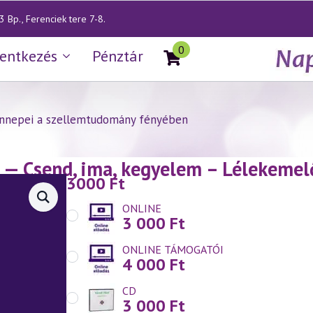
 Bp., Ferenciek tere 7-8.
0
lentkezés
Pénztár
ünnepei a szellemtudomány fényében
— Csend, ima, kegyelem – Lélekemel
3000
Ft
ONLINE
3 000
Ft
ONLINE TÁMOGATÓI
4 000
Ft
CD
3 000
Ft