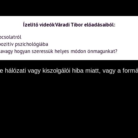
Ízelítő videók Váradi Tibor előadásaiból:
pcsolatról
ozitív pszichológiába
– avagy hogyan szeressük helyes módon önmagunkat?
e hálózati vagy kiszolgálói hiba miatt, vagy a fo