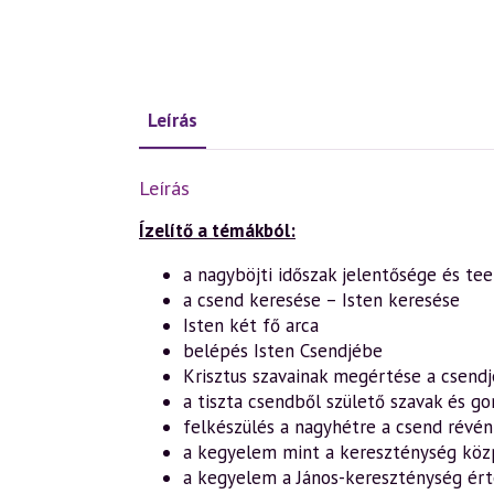
Leírás
Leírás
Ízelítő a témákból:
a nagyböjti időszak jelentősége és te
a csend keresése – Isten keresése
Isten két fő arca
belépés Isten Csendjébe
Krisztus szavainak megértése a csendj
a tiszta csendből születő szavak és g
felkészülés a nagyhétre a csend révén
a kegyelem mint a kereszténység köz
a kegyelem a János-kereszténység é