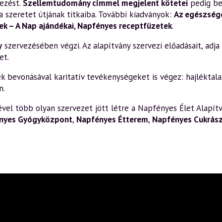
ezést.
Szellemtudomány címmel megjelent kötetei
pedig be
a szeretet útjának titkaiba. További kiadványok:
Az egészsége
k – A Nap ajándékai
,
Napfényes receptfüzetek
.
y
szervezésében végzi. Az alapítvány szervezi előadásait, adja k
et.
bevonásával karitatív tevékenységeket is végez: hajléktalan
n.
el több olyan szervezet jött létre a Napfényes Élet Alapítv
nyes Gyógyközpont
,
Napfényes Étterem
,
Napfényes Cukrás