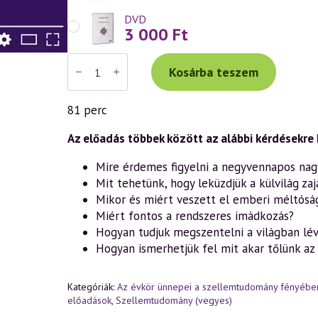
DVD
3 000
Ft
Váradi
Tibor
Kosárba teszem
előadás
(1064)
—
81 perc
Csend,
ima,
kegyelem
Az előadás többek között az alábbi kérdésekre 
–
Lélekemelő
Mire érdemes figyelni a negyvennapos nag
gondolatok
Mit tehetünk, hogy leküzdjük a külvilág zaj
(2026.03.06.)
mennyiség
Mikor és miért veszett el emberi méltóság
Miért fontos a rendszeres imádkozás?
Hogyan tudjuk megszentelni a világban lé
Hogyan ismerhetjük fel mit akar tőlünk az 
Kategóriák:
Az évkör ünnepei a szellemtudomány fényébe
előadások
,
Szellemtudomány (vegyes)