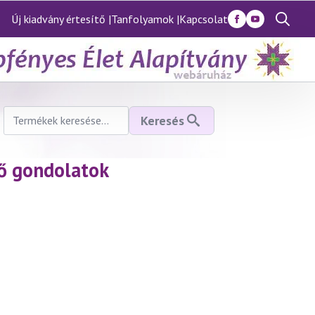
Új kiadvány értesítő |
Tanfolyamok |
Kapcsolat
Search
for:
Keresés
Keresés
a
következőre:
ő gondolatok