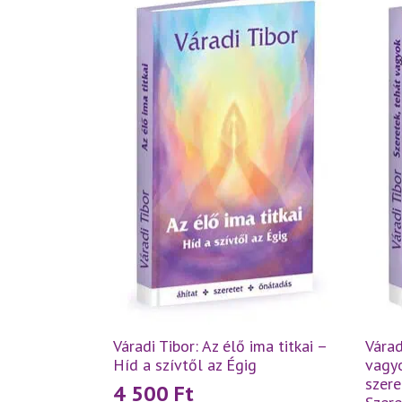
Váradi Tibor: Az élő ima titkai –
Várad
Híd a szívtől az Égig
vagyo
szere
4 500
Ft