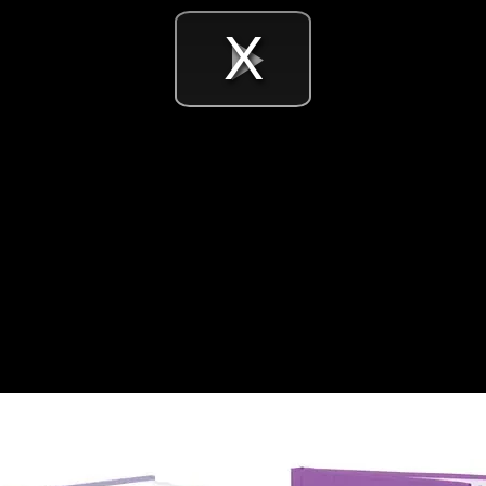
Videó
lejátsz