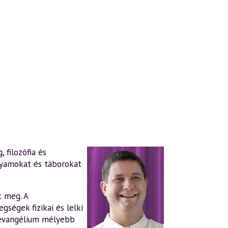
 filozófia és
lyamokat és táborokat
t meg. A
gségek fizikai és lelki
evangélium mélyebb