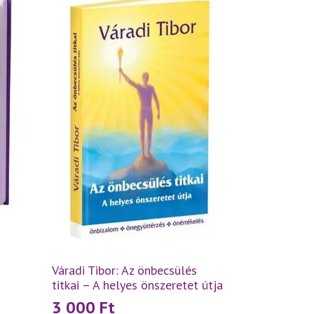
Váradi Tibor: Az önbecsülés
titkai – A helyes önszeretet útja
3 000
Ft