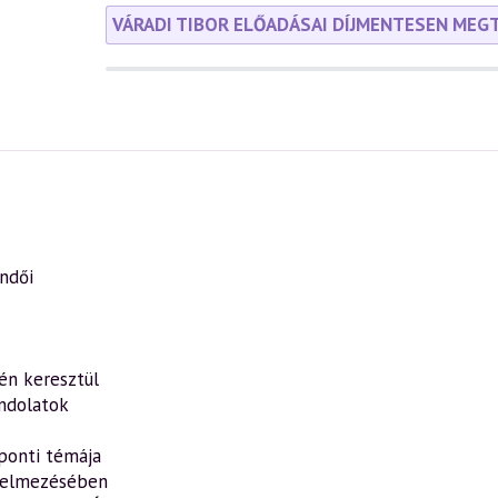
VÁRADI TIBOR ELŐADÁSAI DÍJMENTESEN MEG
endői
én keresztül
ondolatok
ponti témája
rtelmezésében