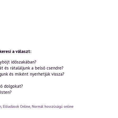
keresi a választ:
yböjt időszakában?
át és rátaláljunk a belső csendre?
unk és miként nyerhetjük vissza?
vő dolgokat?
Isten?
n
,
Előadások Online
,
Normál hosszúságú online