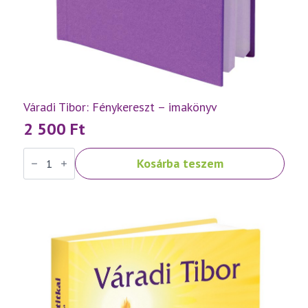
Váradi Tibor: Fénykereszt – imakönyv
2 500
Ft
Váradi
Kosárba teszem
Tibor:
Fénykereszt
–
imakönyv
mennyiség