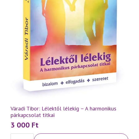
Váradi Tibor: Lélektől lélekig – A harmonikus
párkapcsolat titkai
3 000
Ft
Váradi