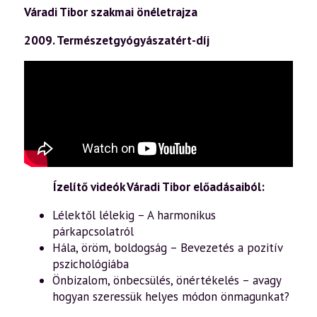
Váradi Tibor szakmai önéletrajza
2009. Természetgyógyászatért-díj
Ízelítő videók Váradi Tibor előadásaiból:
Lélektől lélekig – A harmonikus
párkapcsolatról
Hála, öröm, boldogság – Bevezetés a pozitív
pszichológiába
Önbizalom, önbecsülés, önértékelés – avagy
hogyan szeressük helyes módon önmagunkat?