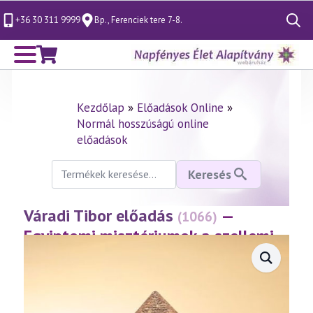
+36 30 311 9999
Bp., Ferenciek tere 7-8.
Search
for:
Kezdőlap
»
Előadások Online
»
Normál hosszúságú online
előadások
Keresés
Keresés
a
következőre:
Váradi Tibor előadás
—
(1066)
Egyiptomi misztériumok a szellemi
tanítások fényében
(2026.03.20.)