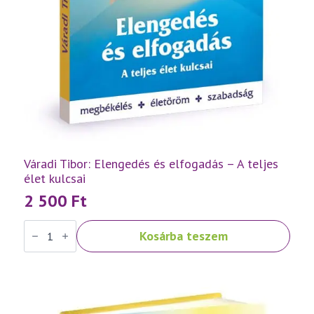
Váradi Tibor: Elengedés és elfogadás – A teljes
élet kulcsai
2 500
Ft
Váradi
Kosárba teszem
Tibor:
Elengedés
és
elfogadás
–
A
teljes