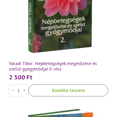
Váradi Tibor: Népbetegségek megelőzése és
szelíd gyógymódjai II. rész
2 500
Ft
Váradi
Kosárba teszem
Tibor:
Népbetegségek
megelőzése
és
szelíd
gyógymódjai
II.