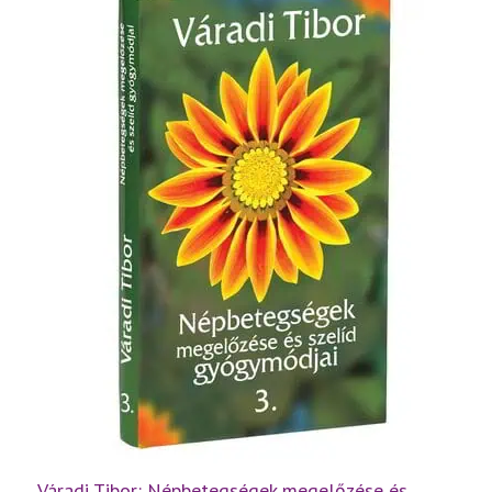
rész
mennyiség
Váradi Tibor: Népbetegségek megelőzése és