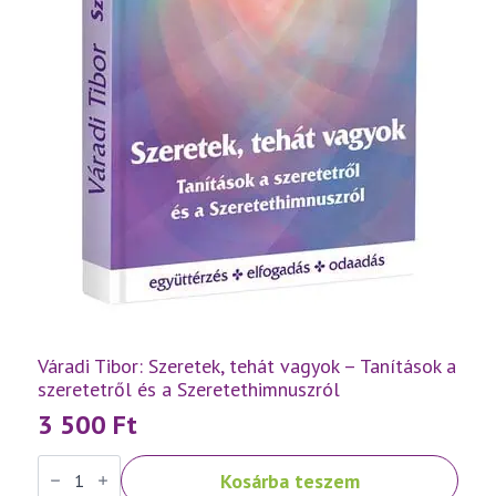
Váradi Tibor: Szeretek, tehát vagyok – Tanítások a
szeretetről és a Szeretethimnuszról
3 500
Ft
Váradi
Kosárba teszem
Tibor: