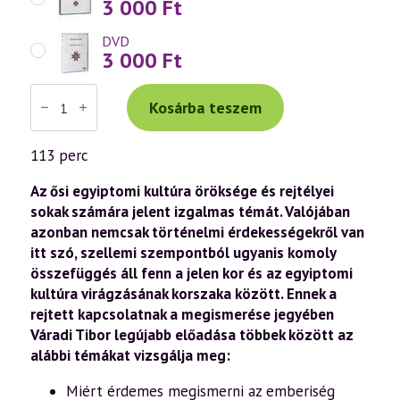
3 000
Ft
DVD
3 000
Ft
Váradi
Tibor
Kosárba teszem
előadás
(1066)
—
113 perc
Egyiptomi
misztériumok
a
Az ősi egyiptomi kultúra öröksége és rejtélyei
szellemi
sokak számára jelent izgalmas témát. Valójában
tanítások
azonban nemcsak történelmi érdekességekről van
fényében
(2026.03.20.)
itt szó, szellemi szempontból ugyanis komoly
mennyiség
összefüggés áll fenn a jelen kor és az egyiptomi
kultúra virágzásának korszaka között. Ennek a
rejtett kapcsolatnak a megismerése jegyében
Váradi Tibor legújabb előadása többek között az
alábbi témákat vizsgálja meg:
Miért érdemes megismerni az emberiség