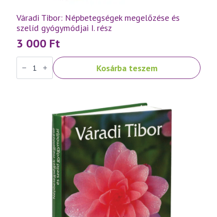
Váradi Tibor: Népbetegségek megelőzése és
szelíd gyógymódjai I. rész
3 000
Ft
Váradi
Kosárba teszem
Tibor:
Népbetegségek
megelőzése
és
szelíd
gyógymódjai
I.
rész
mennyiség