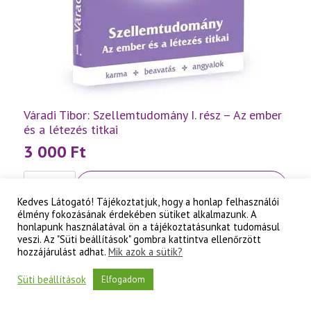
Váradi Tibor: Szellemtudomány I. rész – Az ember
és a létezés titkai
3 000
Ft
Váradi
Kosárba teszem
Tibor:
Szellemtudomány
Kedves Látogató! Tájékoztatjuk, hogy a honlap felhasználói
I.
élmény fokozásának érdekében sütiket alkalmazunk. A
rész
honlapunk használatával ön a tájékoztatásunkat tudomásul
-
veszi. Az "Süti beállítások" gombra kattintva ellenőrzött
Az
hozzájárulást adhat.
Mik azok a sütik?
ember
és
a
Süti beállítások
Elfogadom
létezés
titkai
mennyiség