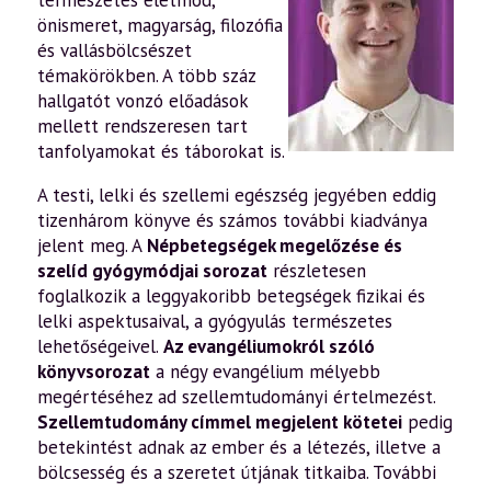
természetes életmód,
önismeret, magyarság, filozófia
és vallásbölcsészet
témakörökben. A több száz
hallgatót vonzó előadások
mellett rendszeresen tart
tanfolyamokat és táborokat is.
A testi, lelki és szellemi egészség jegyében eddig
tizenhárom könyve és számos további kiadványa
jelent meg. A
Népbetegségek megelőzése és
szelíd gyógymódjai sorozat
részletesen
foglalkozik a leggyakoribb betegségek fizikai és
lelki aspektusaival, a gyógyulás természetes
lehetőségeivel.
Az evangéliumokról szóló
könyvsorozat
a négy evangélium mélyebb
megértéséhez ad szellemtudományi értelmezést.
Szellemtudomány címmel megjelent kötetei
pedig
betekintést adnak az ember és a létezés, illetve a
bölcsesség és a szeretet útjának titkaiba. További