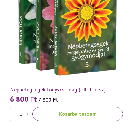
Népbetegségek könyvcsomag (I-II-III. rész)
6 800
Ft
7 800
Ft
Original
Current
Népbetegségek
price
price
Kosárba teszem
könyvcsomag
was:
is:
(I-
II-
7
6
III.
rész)