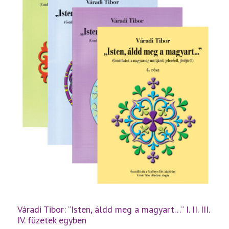
Váradi Tibor: “Isten, áldd meg a magyart…” I. II. III.
IV. füzetek egyben