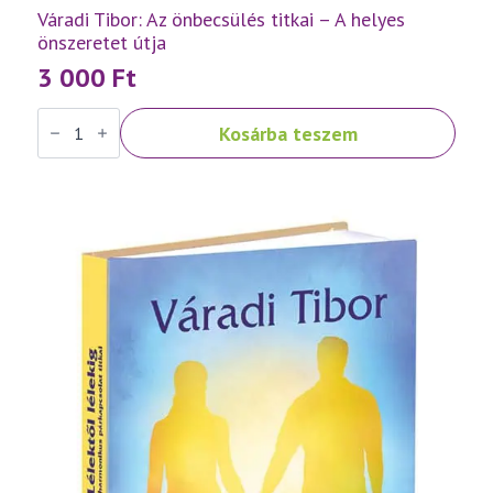
Váradi Tibor: Az önbecsülés titkai – A helyes
önszeretet útja
3 000
Ft
Váradi
Kosárba teszem
Tibor:
Az
önbecsülés
titkai
–
A
helyes
önszeretet
útja
mennyiség