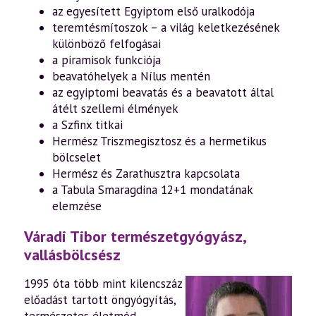
az egyesített Egyiptom első uralkodója
teremtésmítoszok – a világ keletkezésének
különböző felfogásai
a piramisok funkciója
beavatóhelyek a Nílus mentén
az egyiptomi beavatás és a beavatott által
átélt szellemi élmények
a Szfinx titkai
Hermész Triszmegisztosz és a hermetikus
bölcselet
Hermész és Zarathusztra kapcsolata
a Tabula Smaragdina 12+1 mondatának
elemzése
Váradi Tibor természetgyógyász,
vallásbölcsész
1995 óta több mint kilencszáz
előadást tartott öngyógyítás,