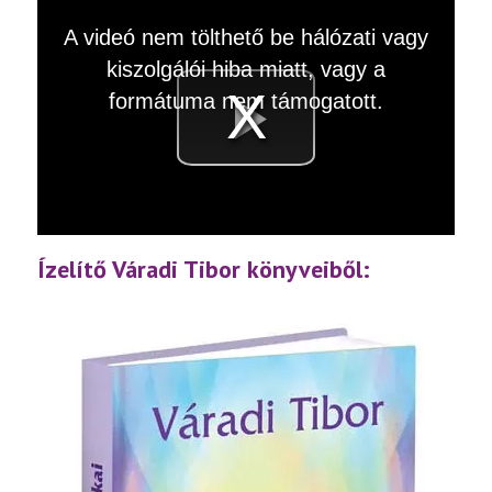
This
A videó nem tölthető be hálózati vagy
is
a
kiszolgálói hiba miatt, vagy a
modal
window.
formátuma nem támogatott.
Videó
lejátsz
Ízelítő Váradi Tibor könyveiből: