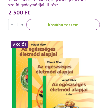
szelíd gyógymódjai III. rész
2 300
Ft
Váradi
Kosárba teszem
Tibor:
Népbetegségek
megelőzése
és
szelíd
gyógymódjai
AKCIÓ!
III.
rész
mennyiség