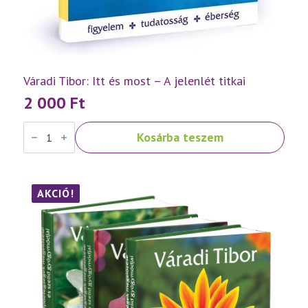
Váradi Tibor: Itt és most – A jelenlét titkai
2 000
Ft
Váradi
Kosárba teszem
Tibor:
Itt
és
most
–
A
AKCIÓ!
jelenlét
titkai
mennyiség