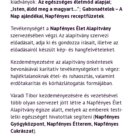
kiadványok:
Az egészséges életmód alapjai
;
„Isten, áldd meg a magyart…”
;
Gabonaételek – A
Nap ajándékai
,
Napfényes receptfüzetek
.
Tevékenységét a
Napfényes Élet Alapítvány
szervezésében végzi. Az alapítvány szervezi
előadásait, adja ki és gondozza írásait, illetve az
előadásairól készült kép- és hangfelvételeket.
Kezdeményezésére az alapítvány önkéntesek
bevonásával karitatív tevékenységeket is végez:
hajléktalanoknak étel- és ruhaosztás, valamint
erdőtakarítás és kórházlátogatás formájában.
Váradi Tibor kezdeményezésére és vezetésével
több olyan szervezet jött létre a Napfényes Élet
Alapítvány égisze alatt, melyek az emberek testi-
lelki egészségét hivatottak segíteni (
Napfényes
Gyógyközpont
,
Napfényes Étterem
,
Napfényes
Cukrászat
).