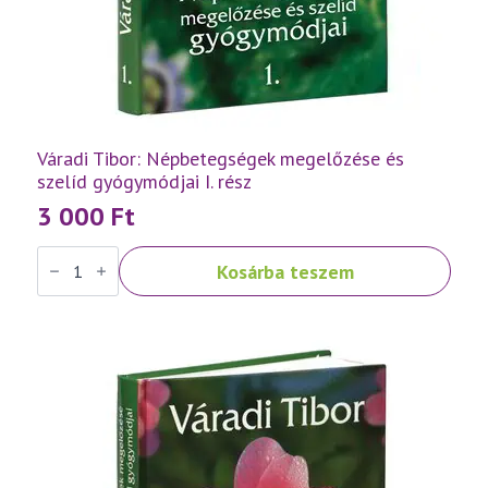
Váradi Tibor: Népbetegségek megelőzése és
szelíd gyógymódjai I. rész
3 000
Ft
Váradi
Kosárba teszem
Tibor:
Népbetegségek
megelőzése
és
szelíd
gyógymódjai
I.
rész
mennyiség