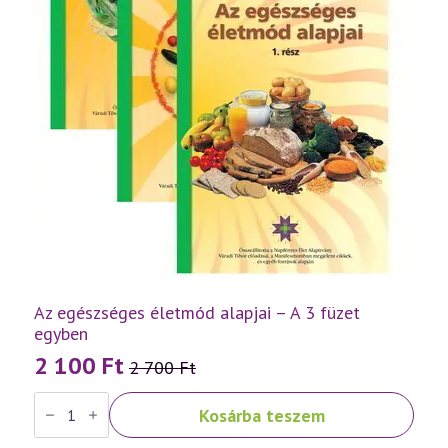
Az egészséges életmód alapjai – A 3 füzet
egyben
2 100
Ft
2 700
Ft
Original
Current
Az
price
price
Kosárba teszem
egészséges
was:
is:
életmód
alapjai