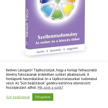
Váradi Tibor: Szellemtudomány I. rész – Az ember
Kedves Látogató! Tájékoztatjuk, hogy a honlap felhasználói
és a létezés titkai
élmény fokozásának érdekében sütiket alkalmazunk. A
3 000
Ft
honlapunk használatával ön a tájékoztatásunkat tudomásul
veszi. Az "Süti beállítások" gombra kattintva ellenőrzött
Váradi
hozzájárulást adhat.
Mik azok a sütik?
Kosárba teszem
Tibor:
Szellemtudomány
Süti beállítások
Elfogadom
I.
rész
-