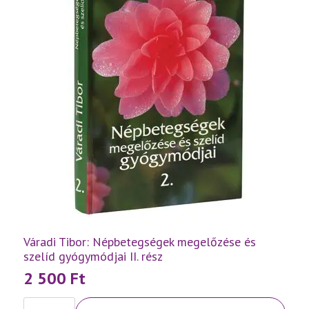
Váradi Tibor: Népbetegségek megelőzése és
szelíd gyógymódjai II. rész
2 500
Ft
Váradi