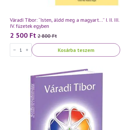
Váradi Tibor: “Isten, áldd meg a magyart…” I. II. III.
IV. füzetek egyben
2 500
Ft
2 800
Ft
Original
Current
Váradi
price
price
Kosárba teszem
Tibor:
was:
is:
"Isten,
áldd
2
2
meg
a
800 Ft.
500 Ft.
magyart..."
I.
II.
III.
IV.
füzetek
egyben
mennyiség