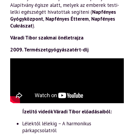
Alapítvány égisze alatt, melyek az emberek testi-
lelki egészségét hivatottak segíteni (
Napfényes
Gyógyközpont
,
Napfényes Étterem
,
Napfényes
Cukrászat
).
Váradi Tibor szakmai önéletrajza
2009. Természetgyógyászatért-díj
Ízelítő videók Váradi Tibor előadásaiból:
Lélektől lélekig – A harmonikus
párkapcsolatról