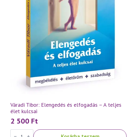
Váradi Tibor: Elengedés és elfogadás – A teljes
élet kulcsai
2 500
Ft
Váradi
Kosárba teszem
Tibor: