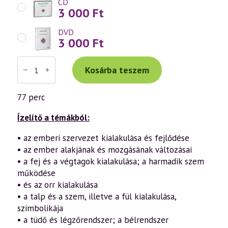
CD
3 000
Ft
DVD
3 000
Ft
Váradi
Tibor
Kosárba teszem
előadás
(186)
—
77 perc
Az
emberi
organizmus
Ízelítő a témákból:
változásai
(2001.02.18.)
• az emberi szervezet kialakulása és fejlődése
mennyiség
• az ember alakjának és mozgásának változásai
• a fej és a végtagok kialakulása; a harmadik szem
működése
• és az orr kialakulása
• a talp és a szem, illetve a fül kialakulása,
szimbolikája
• a tüdő és légzőrendszer; a bélrendszer