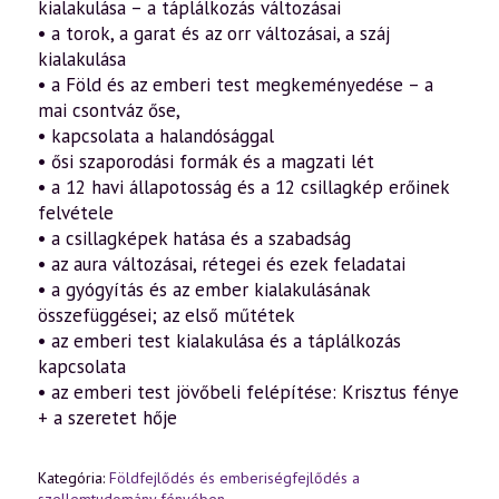
kialakulása – a táplálkozás változásai
• a torok, a garat és az orr változásai, a száj
kialakulása
• a Föld és az emberi test megkeményedése – a
mai csontváz őse,
• kapcsolata a halandósággal
• ősi szaporodási formák és a magzati lét
• a 12 havi állapotosság és a 12 csillagkép erőinek
felvétele
• a csillagképek hatása és a szabadság
• az aura változásai, rétegei és ezek feladatai
• a gyógyítás és az ember kialakulásának
összefüggései; az első műtétek
• az emberi test kialakulása és a táplálkozás
kapcsolata
• az emberi test jövőbeli felépítése: Krisztus fénye
+ a szeretet hője
Kategória:
Földfejlődés és emberiségfejlődés a