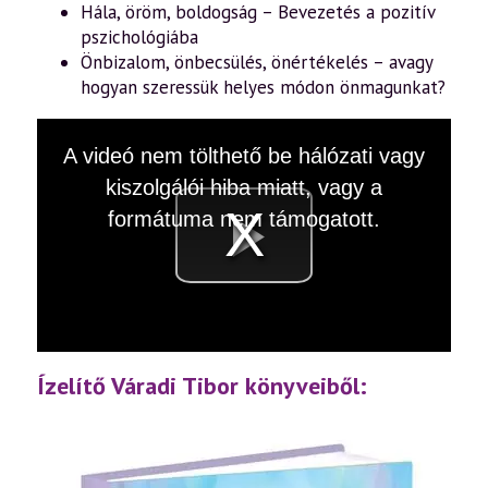
Hála, öröm, boldogság – Bevezetés a pozitív
pszichológiába
Önbizalom, önbecsülés, önértékelés – avagy
hogyan szeressük helyes módon önmagunkat?
This
A videó nem tölthető be hálózati vagy
is
a
kiszolgálói hiba miatt, vagy a
modal
window.
formátuma nem támogatott.
Videó
lejátsz
Ízelítő Váradi Tibor könyveiből: