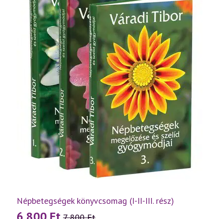
Népbetegségek könyvcsomag (I-II-III. rész)
6 800
Ft
7 800
Ft