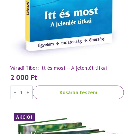
Váradi Tibor: Itt és most – A jelenlét titkai
2 000
Ft
Váradi
Kosárba teszem
Tibor:
Itt
és
most
–
A
AKCIÓ!
jelenlét
titkai
mennyiség