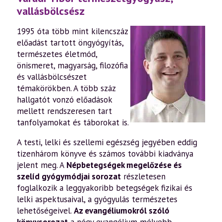
vallásbölcsész
1995 óta több mint kilencszáz
előadást tartott öngyógyítás,
természetes életmód,
önismeret, magyarság, filozófia
és vallásbölcsészet
témakörökben. A több száz
hallgatót vonzó előadások
mellett rendszeresen tart
tanfolyamokat és táborokat is.
A testi, lelki és szellemi egészség jegyében eddig
tizenhárom könyve és számos további kiadványa
jelent meg. A
Népbetegségek megelőzése és
szelíd gyógymódjai sorozat
részletesen
foglalkozik a leggyakoribb betegségek fizikai és
lelki aspektusaival, a gyógyulás természetes
lehetőségeivel.
Az evangéliumokról szóló