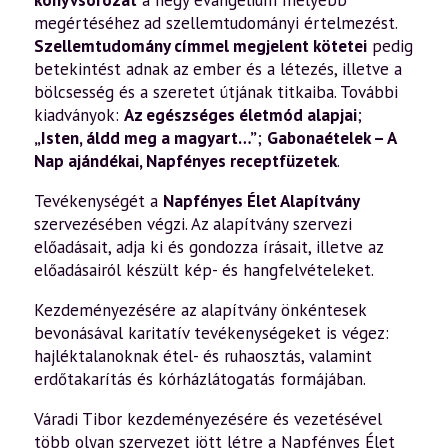
könyvsorozat
a négy evangélium mélyebb
megértéséhez ad szellemtudományi értelmezést.
Szellemtudomány címmel megjelent kötetei
pedig
betekintést adnak az ember és a létezés, illetve a
bölcsesség és a szeretet útjának titkaiba. További
kiadványok:
Az egészséges életmód alapjai
;
„Isten, áldd meg a magyart…”
;
Gabonaételek – A
Nap ajándékai
,
Napfényes receptfüzetek
.
Tevékenységét a
Napfényes Élet Alapítvány
szervezésében végzi. Az alapítvány szervezi
előadásait, adja ki és gondozza írásait, illetve az
előadásairól készült kép- és hangfelvételeket.
Kezdeményezésére az alapítvány önkéntesek
bevonásával karitatív tevékenységeket is végez:
hajléktalanoknak étel- és ruhaosztás, valamint
erdőtakarítás és kórházlátogatás formájában.
Váradi Tibor kezdeményezésére és vezetésével
több olyan szervezet jött létre a Napfényes Élet