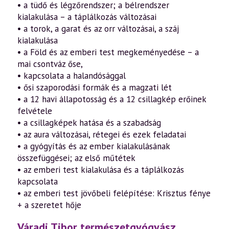
• a tüdő és légzőrendszer; a bélrendszer
kialakulása – a táplálkozás változásai
• a torok, a garat és az orr változásai, a száj
kialakulása
• a Föld és az emberi test megkeményedése – a
mai csontváz őse,
• kapcsolata a halandósággal
• ősi szaporodási formák és a magzati lét
• a 12 havi állapotosság és a 12 csillagkép erőinek
felvétele
• a csillagképek hatása és a szabadság
• az aura változásai, rétegei és ezek feladatai
• a gyógyítás és az ember kialakulásának
összefüggései; az első műtétek
• az emberi test kialakulása és a táplálkozás
kapcsolata
• az emberi test jövőbeli felépítése: Krisztus fénye
+ a szeretet hője
Váradi Tibor természetgyógyász,