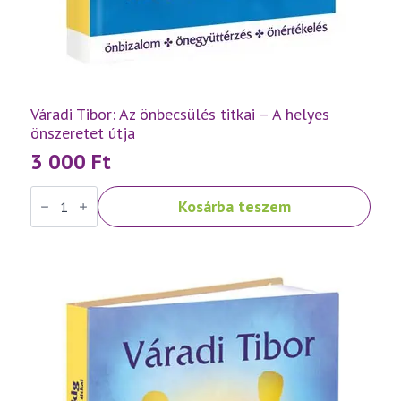
Váradi Tibor: Az önbecsülés titkai – A helyes
önszeretet útja
3 000
Ft
Váradi
Kosárba teszem
Tibor:
Az
önbecsülés
titkai
–
A
helyes
önszeretet
útja
mennyiség