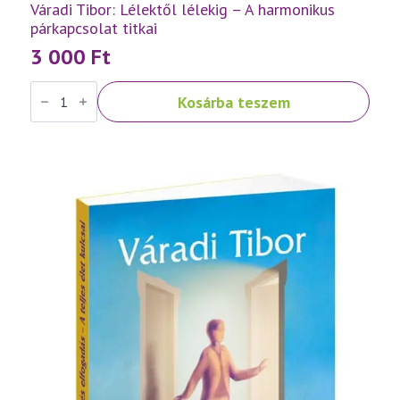
Váradi Tibor: Lélektől lélekig – A harmonikus
párkapcsolat titkai
3 000
Ft
Váradi
Kosárba teszem
Tibor:
Lélektől
lélekig
–
A
harmonikus
párkapcsolat
titkai
mennyiség