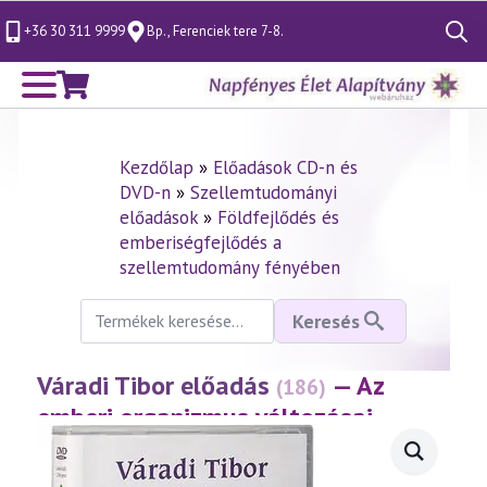
+36 30 311 9999
Bp., Ferenciek tere 7-8.
Search
for:
Kezdőlap
»
Előadások CD-n és
DVD-n
»
Szellemtudományi
előadások
»
Földfejlődés és
emberiségfejlődés a
szellemtudomány fényében
Keresés
Keresés
a
következőre:
Váradi Tibor előadás
— Az
(186)
emberi organizmus változásai
(2001.02.18.)