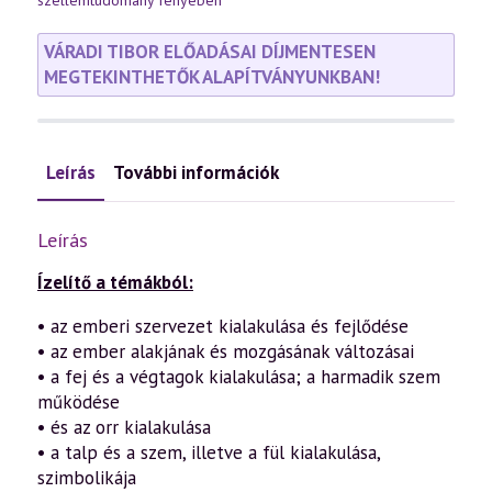
szellemtudomány fényében
VÁRADI TIBOR ELŐADÁSAI DÍJMENTESEN
MEGTEKINTHETŐK ALAPÍTVÁNYUNKBAN!
Leírás
További információk
Leírás
Ízelítő a témákból:
• az emberi szervezet kialakulása és fejlődése
• az ember alakjának és mozgásának változásai
• a fej és a végtagok kialakulása; a harmadik szem
működése
• és az orr kialakulása
• a talp és a szem, illetve a fül kialakulása,
szimbolikája