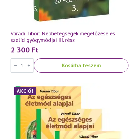
Váradi Tibor: Népbetegségek megelőzése és
szelíd gyógymódjai III. rész
2 300
Ft
Váradi
Kosárba teszem
Tibor:
Népbetegségek
megelőzése
és
szelíd
gyógymódjai
AKCIÓ!
III.
rész
mennyiség