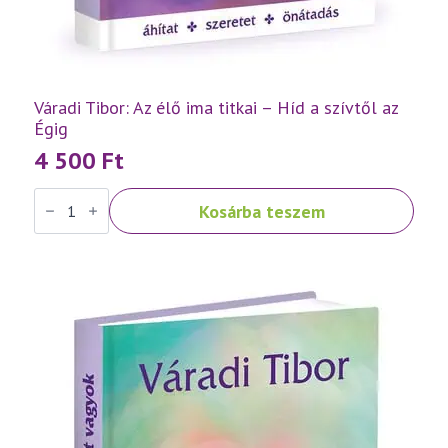
Váradi Tibor: Az élő ima titkai – Híd a szívtől az
Égig
4 500
Ft
Váradi
Kosárba teszem
Tibor:
Az
élő
ima
titkai
–
Híd
a
szívtől
az
Égig
mennyiség