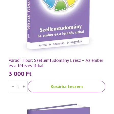
Váradi Tibor: Szellemtudomány I. rész – Az ember
és a létezés titkai
3 000
Ft
Váradi
Kosárba teszem
Tibor:
Szellemtudomány
I.
rész
-
Az
ember