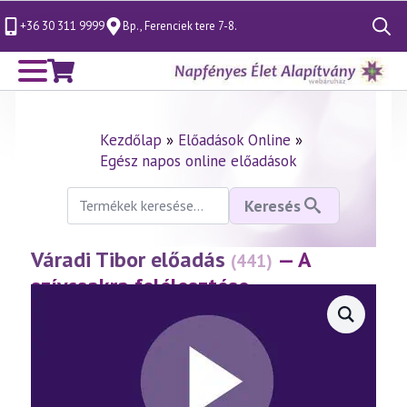
+36 30 311 9999
Bp., Ferenciek tere 7-8.
Search
for:
Kezdőlap
»
Előadások Online
»
Egész napos online előadások
Keresés
Keresés
a
következőre:
Váradi Tibor előadás
— A
(441)
szívcsakra felélesztése
(2007.01.20.)