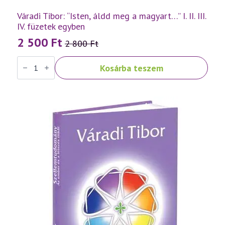
Váradi Tibor: “Isten, áldd meg a magyart…” I. II. III.
IV. füzetek egyben
2 500
Ft
2 800
Ft
Original
Current
Váradi
price
price
Kosárba teszem
Tibor:
was:
is:
"Isten,
áldd
2
2
meg
a
800 Ft.
500 Ft.
magyart..."
I.
II.
III.
IV.
füzetek
egyben
mennyiség