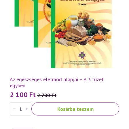
Az egészséges életmód alapjai – A 3 füzet
egyben
2 100
Ft
2 700
Ft
Original
Current
Az
price
price
Kosárba teszem
egészséges
was:
is:
életmód
alapjai
2
2
-
A