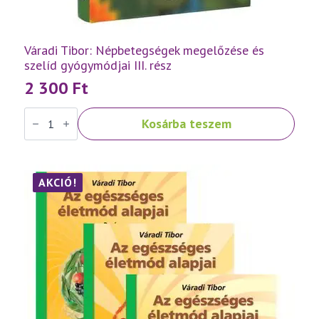
Váradi Tibor: Népbetegségek megelőzése és
szelíd gyógymódjai III. rész
2 300
Ft
Váradi
Kosárba teszem
Tibor:
Népbetegségek
megelőzése
és
szelíd
gyógymódjai
AKCIÓ!
III.
rész
mennyiség