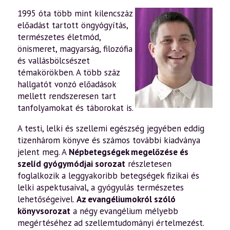
1995 óta több mint kilencszáz
előadást tartott öngyógyítás,
természetes életmód,
önismeret, magyarság, filozófia
és vallásbölcsészet
témakörökben. A több száz
hallgatót vonzó előadások
mellett rendszeresen tart
tanfolyamokat és táborokat is.
A testi, lelki és szellemi egészség jegyében eddig
tizenhárom könyve és számos további kiadványa
jelent meg. A
Népbetegségek megelőzése és
szelíd gyógymódjai sorozat
részletesen
foglalkozik a leggyakoribb betegségek fizikai és
lelki aspektusaival, a gyógyulás természetes
lehetőségeivel.
Az evangéliumokról szóló
könyvsorozat
a négy evangélium mélyebb
megértéséhez ad szellemtudományi értelmezést.