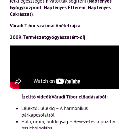
lelki egészségét hivatottak segíteni (
Napfényes
Gyógyközpont
,
Napfényes Étterem
,
Napfényes
Cukrászat
).
Váradi Tibor szakmai önéletrajza
2009. Természetgyógyászatért-díj
Ízelítő videók Váradi Tibor előadásaiból:
Lélektől lélekig – A harmonikus
párkapcsolatról
Hála, öröm, boldogság – Bevezetés a pozitív
pszichológiába