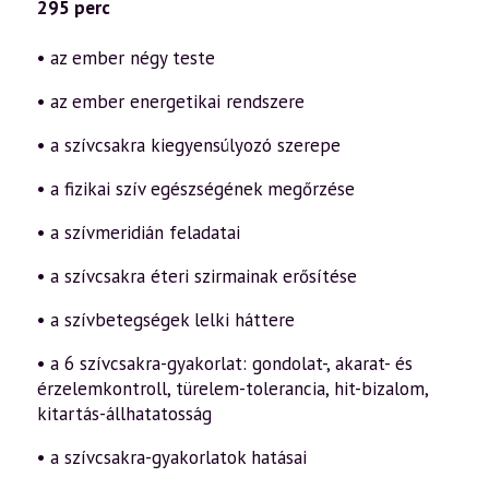
felélesztése
295 perc
(2007.01.20.)
mennyiség
• az ember négy teste
• az ember energetikai rendszere
• a szívcsakra kiegyensúlyozó szerepe
• a fizikai szív egészségének megőrzése
• a szívmeridián feladatai
• a szívcsakra éteri szirmainak erősítése
• a szívbetegségek lelki háttere
• a 6 szívcsakra-gyakorlat: gondolat-, akarat- és
érzelemkontroll, türelem-tolerancia, hit-bizalom,
kitartás-állhatatosság
• a szívcsakra-gyakorlatok hatásai