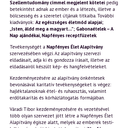
Szellemtudomány címmel megjelent kötetei
pedig
betekintést adnak az ember és a létezés, illetve a
bölcsesség és a szeretet útjának titkaiba. További
kiadványok:
Az egészséges életmód alapjai
;
„Isten, áldd meg a magyart…”
;
Gabonaételek – A
Nap ajándékai
,
Napfényes receptfüzetek
.
Tevékenységét a
Napfényes Élet Alapítvány
szervezésében végzi. Az alapítvány szervezi
előadásait, adja ki és gondozza írásait, illetve az
előadásairól készült kép- és hangfelvételeket.
Kezdeményezésére az alapítvány önkéntesek
bevonásával karitatív tevékenységeket is végez:
hajléktalanoknak étel- és ruhaosztás, valamint
erdőtakarítás és kórházlátogatás formájában.
Váradi Tibor kezdeményezésére és vezetésével
több olyan szervezet jött létre a Napfényes Élet
Alapítvány égisze alatt, melyek az emberek testi-