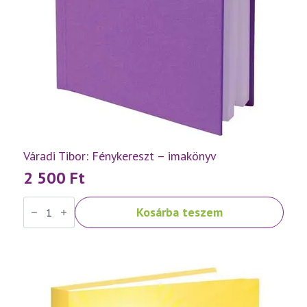
Váradi Tibor: Fénykereszt – imakönyv
2 500
Ft
Váradi
Kosárba teszem
Tibor:
Fénykereszt
–
imakönyv
mennyiség