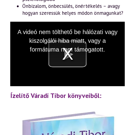
Önbizalom, önbecsülés, önértékelés – avagy
hogyan szeressük helyes módon önmagunkat?
This
A videó nem tölthető be hálózati vagy
is
a
kiszolgálói hiba miatt, vagy a
modal
window.
formátuma nem támogatott.
Videó
lejátsz
Ízelítő Váradi Tibor könyveiből: