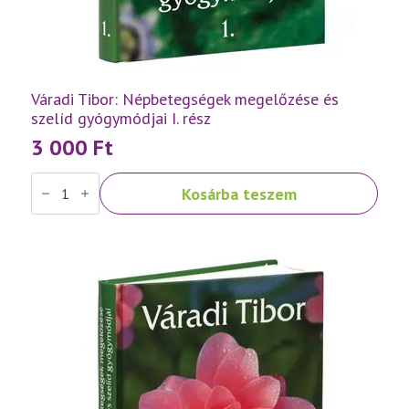
Váradi Tibor: Népbetegségek megelőzése és
szelíd gyógymódjai I. rész
3 000
Ft
Váradi
Kosárba teszem
Tibor:
Népbetegségek
megelőzése
és
szelíd
gyógymódjai
I.
rész
mennyiség