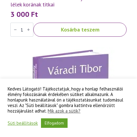
lélek korának titkai
3 000
Ft
Váradi
Kosárba teszem
Tibor:
Szellemtudomány
II.
rész
-
A
tudati
lélek
korának
titkai
mennyiség
Kedves Látogató! Tájékoztatjuk, hogy a honlap felhasználói
élmény fokozásának érdekében sütiket alkalmazunk. A
honlapunk használatával ön a tájékoztatásunkat tudomásul
veszi. Az "Süti beállítások" gombra kattintva ellenőrzött
hozzájárulást adhat.
Mik azok a sütik?
Süti beállítások
Elfogadom