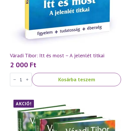
Váradi Tibor: Itt és most – A jelenlét titkai
2 000
Ft
Váradi
Kosárba teszem
Tibor:
Itt
és
most
–
A
AKCIÓ!
jelenlét
titkai
mennyiség