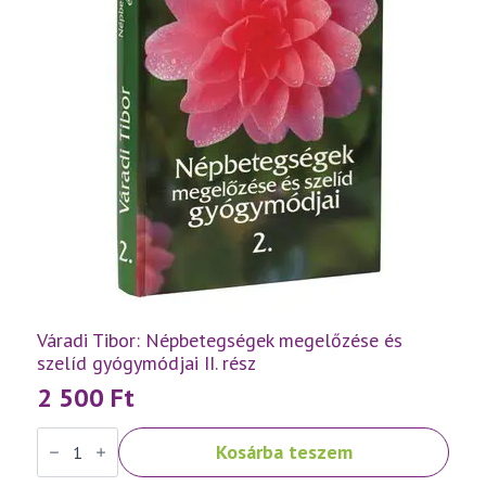
Váradi Tibor: Népbetegségek megelőzése és
szelíd gyógymódjai II. rész
2 500
Ft
Váradi
Kosárba teszem
Tibor:
Népbetegségek