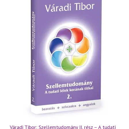
és
a
létezés
titkai
mennyiség
Váradi Tibor: Szellemtudomány II. rész – A tudati