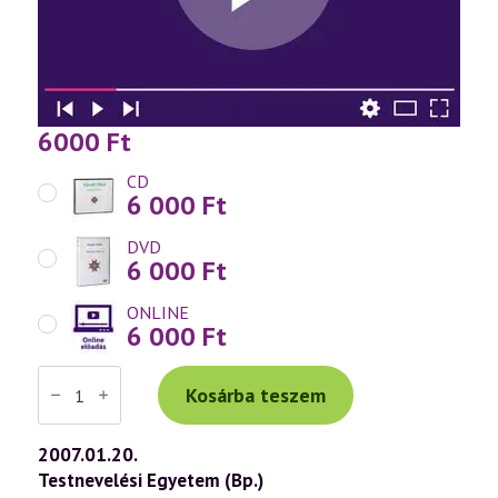
6000
Ft
CD
6 000
Ft
DVD
6 000
Ft
ONLINE
6 000
Ft
Váradi
Tibor
Kosárba teszem
előadás
(441)
—
2007.01.20.
A
Testnevelési Egyetem (Bp.)
szívcsakra