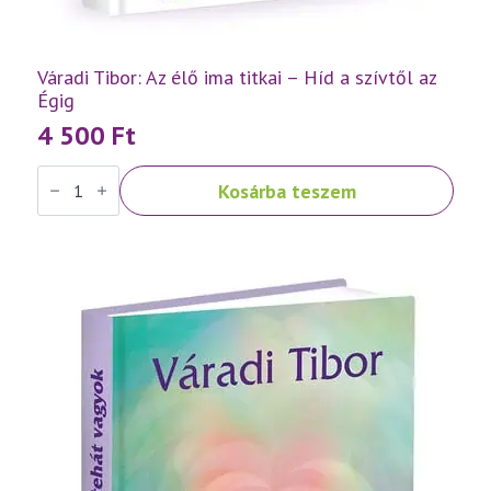
Váradi Tibor: Az élő ima titkai – Híd a szívtől az
Égig
4 500
Ft
Váradi
Kosárba teszem
Tibor:
Az
élő
ima
titkai
–
Híd
a
szívtől
az
Égig
mennyiség