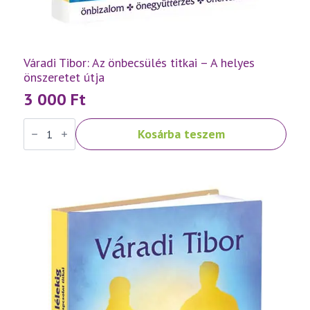
Váradi Tibor: Az önbecsülés titkai – A helyes
önszeretet útja
3 000
Ft
Váradi
Kosárba teszem
Tibor:
Az
önbecsülés
titkai
–
A
helyes
önszeretet
útja
mennyiség