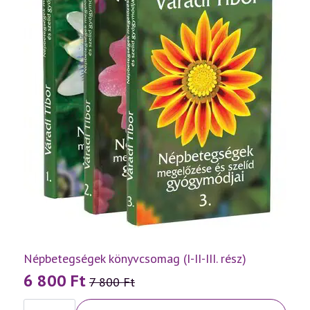
Népbetegségek könyvcsomag (I-II-III. rész)
6 800
Ft
7 800
Ft
Original
Current
Népbetegségek
price
price