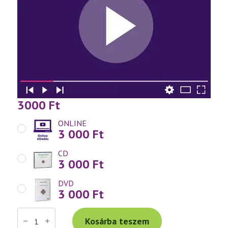
3000
Ft
ONLINE
3 000
Ft
CD
3 000
Ft
DVD
3 000
Ft
Váradi
Tibor
Kosárba teszem
előadás