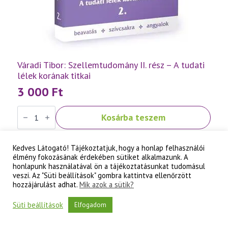
Váradi Tibor: Szellemtudomány II. rész – A tudati
lélek korának titkai
3 000
Ft
Váradi
Kosárba teszem
Tibor:
Szellemtudomány
II.
rész
Kedves Látogató! Tájékoztatjuk, hogy a honlap felhasználói
-
élmény fokozásának érdekében sütiket alkalmazunk. A
A
tudati
honlapunk használatával ön a tájékoztatásunkat tudomásul
lélek
veszi. Az "Süti beállítások" gombra kattintva ellenőrzött
korának
hozzájárulást adhat.
Mik azok a sütik?
titkai
mennyiség
Süti beállítások
Elfogadom