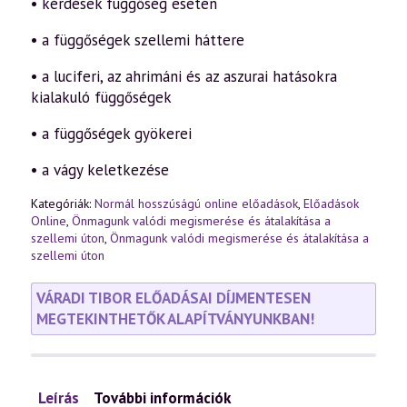
• kérdések függőség esetén
• a függőségek szellemi háttere
• a luciferi, az ahrimáni és az aszurai hatásokra
kialakuló függőségek
• a függőségek gyökerei
• a vágy keletkezése
Kategóriák:
Normál hosszúságú online előadások
,
Előadások
Online
,
Önmagunk valódi megismerése és átalakítása a
szellemi úton
,
Önmagunk valódi megismerése és átalakítása a
szellemi úton
VÁRADI TIBOR ELŐADÁSAI DÍJMENTESEN
MEGTEKINTHETŐK ALAPÍTVÁNYUNKBAN!
Leírás
További információk