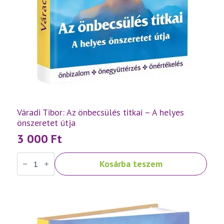
Váradi Tibor: Az önbecsülés titkai – A helyes
önszeretet útja
3 000
Ft
Váradi
Kosárba teszem
Tibor:
Az
önbecsülés
titkai
–
A
helyes
önszeretet