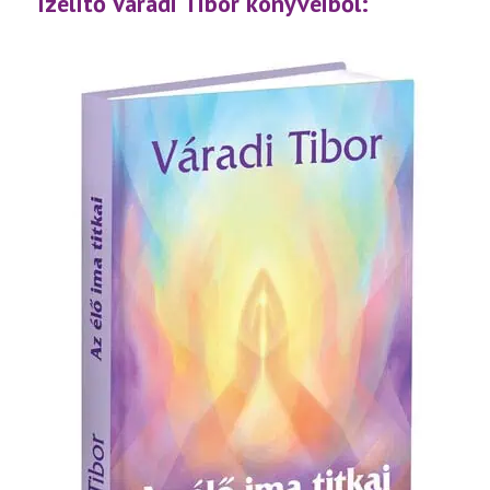
Ízelítő Váradi Tibor könyveiből: