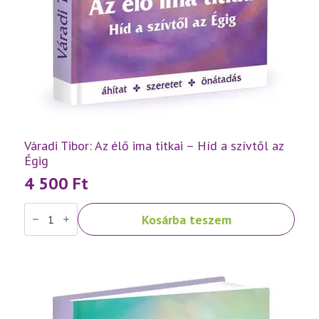
Váradi Tibor: Az élő ima titkai – Híd a szívtől az
Égig
4 500
Ft
Váradi
Kosárba teszem
Tibor:
Az
élő
ima
titkai
–
Híd
a
szívtől