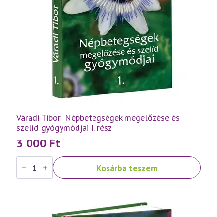
Váradi Tibor: Népbetegségek megelőzése és
szelíd gyógymódjai I. rész
3 000
Ft
Váradi
Kosárba teszem
Tibor:
Népbetegségek
megelőzése
és
szelíd
gyógymódjai
I.