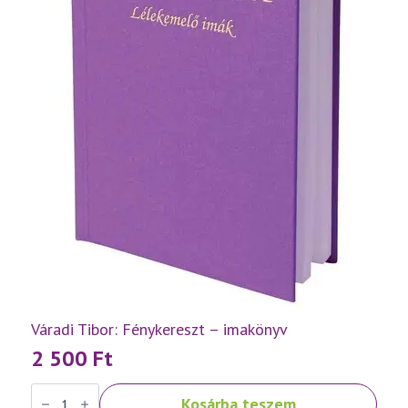
Váradi Tibor: Fénykereszt – imakönyv
2 500
Ft
Váradi
Kosárba teszem
Tibor: