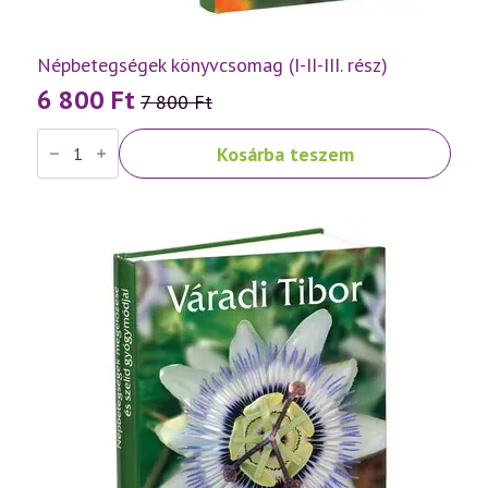
Népbetegségek könyvcsomag (I-II-III. rész)
6 800
Ft
7 800
Ft
Original
Current
Népbetegségek
price
price
Kosárba teszem
könyvcsomag
was:
is:
(I-
II-
7
6
III.
rész)
800 Ft.
800 Ft.
mennyiség