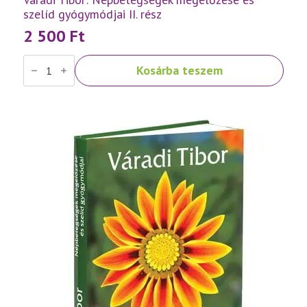
szelíd gyógymódjai II. rész
2 500
Ft
Váradi
Kosárba teszem
Tibor:
Népbetegségek
megelőzése
és
szelíd
gyógymódjai
II.
rész
mennyiség