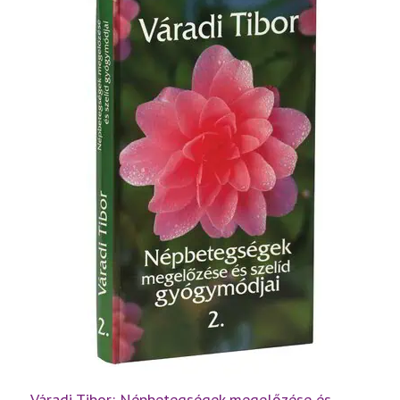
rész
mennyiség
Váradi Tibor: Népbetegségek megelőzése és