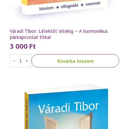
Váradi Tibor: Lélektől lélekig – A harmonikus
párkapcsolat titkai
3 000
Ft
Váradi
Kosárba teszem
Tibor:
Lélektől
lélekig
–
A
harmonikus
párkapcsolat
titkai
mennyiség