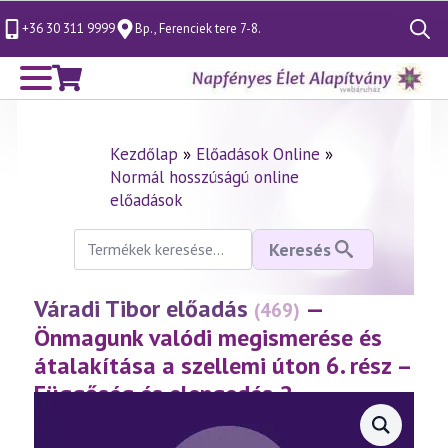
+36 30 311 9999
Bp., Ferenciek tere 7-8.
Search
for:
Kezdőlap
»
Előadások Online
»
Normál hosszúságú online
előadások
Keresés
Keresés
a
következőre:
Váradi Tibor előadás
—
(469)
Önmagunk valódi megismerése és
átalakítása a szellemi úton 6. rész –
Függőség és elengedés 2.
(2007.12.01.)