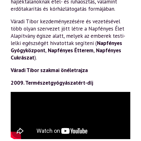
hajléktalanoknak étel- és ruhaosztás, valamint
erdőtakarítás és kórházlátogatás formájában.
Váradi Tibor kezdeményezésére és vezetésével
több olyan szervezet jött létre a Napfényes Élet
Alapítvány égisze alatt, melyek az emberek testi-
lelki egészségét hivatottak segíteni (
Napfényes
Gyógyközpont
,
Napfényes Étterem
,
Napfényes
Cukrászat
).
Váradi Tibor szakmai önéletrajza
2009. Természetgyógyászatért-díj