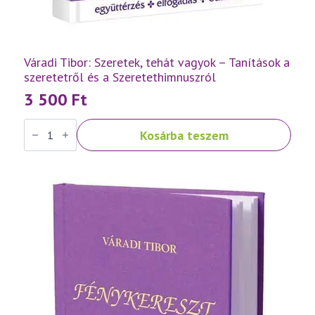
Váradi Tibor: Szeretek, tehát vagyok – Tanítások a
szeretetről és a Szeretethimnuszról
3 500
Ft
Váradi
Kosárba teszem
Tibor:
Szeretek,
tehát
vagyok
–
Tanítások
a
szeretetről
és
a
Szeretethimnuszról
mennyiség