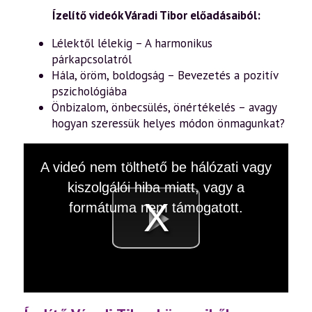
Ízelítő videók Váradi Tibor előadásaiból:
Lélektől lélekig – A harmonikus
párkapcsolatról
Hála, öröm, boldogság – Bevezetés a pozitív
pszichológiába
Önbizalom, önbecsülés, önértékelés – avagy
hogyan szeressük helyes módon önmagunkat?
This
A videó nem tölthető be hálózati vagy
is
a
kiszolgálói hiba miatt, vagy a
modal
window.
formátuma nem támogatott.
Videó
lejátsz