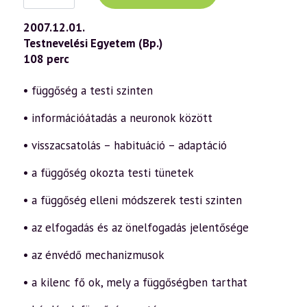
(469)
—
2007.12.01.
Önmagunk
Testnevelési Egyetem (Bp.)
valódi
megismerése
108 perc
és
átalakítása
a
• függőség a testi szinten
szellemi
úton
• információátadás a neuronok között
6.
rész
–
• visszacsatolás – habituáció – adaptáció
Függőség
és
• a függőség okozta testi tünetek
elengedés
2.
(2007.12.01.)
• a függőség elleni módszerek testi szinten
mennyiség
• az elfogadás és az önelfogadás jelentősége
• az énvédő mechanizmusok
• a kilenc fő ok, mely a függőségben tarthat