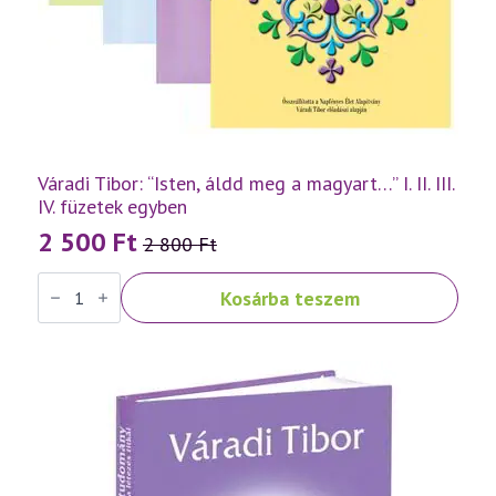
Váradi Tibor: “Isten, áldd meg a magyart…” I. II. III.
IV. füzetek egyben
2 500
Ft
2 800
Ft
Original
Current
Váradi
price
price
Kosárba teszem
Tibor:
was:
is:
"Isten,
áldd
2
2
meg
a
800 Ft.
500 Ft.
magyart..."
I.
II.
III.
IV.
füzetek
egyben