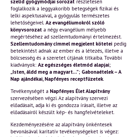
szelíd gyógymódjai sorozat
részletesen
foglalkozik a leggyakoribb betegségek fizikai és
lelki aspektusaival, a gyógyulás természetes
lehetőségeivel.
Az evangéliumokról szóló
könyvsorozat
a négy evangélium mélyebb
megértéséhez ad szellemtudományi értelmezést.
Szellemtudomány címmel megjelent kötetei
pedig
betekintést adnak az ember és a létezés, illetve a
bölcsesség és a szeretet útjának titkaiba. További
kiadványok:
Az egészséges életmód alapjai
;
„Isten, áldd meg a magyart…”
;
Gabonaételek – A
Nap ajándékai
,
Napfényes receptfüzetek
.
Tevékenységét a
Napfényes Élet Alapítvány
szervezésében végzi. Az alapítvány szervezi
előadásait, adja ki és gondozza írásait, illetve az
előadásairól készült kép- és hangfelvételeket.
Kezdeményezésére az alapítvány önkéntesek
bevonásával karitatív tevékenységeket is végez: