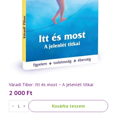
Váradi Tibor: Itt és most – A jelenlét titkai
2 000
Ft
Váradi
Kosárba teszem
Tibor:
Itt
és