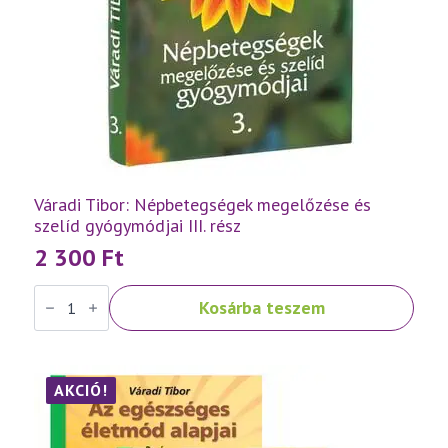
Váradi Tibor: Népbetegségek megelőzése és
szelíd gyógymódjai III. rész
2 300
Ft
Váradi
Kosárba teszem
Tibor:
Népbetegségek
megelőzése
és
szelíd
gyógymódjai
AKCIÓ!
III.
rész
mennyiség