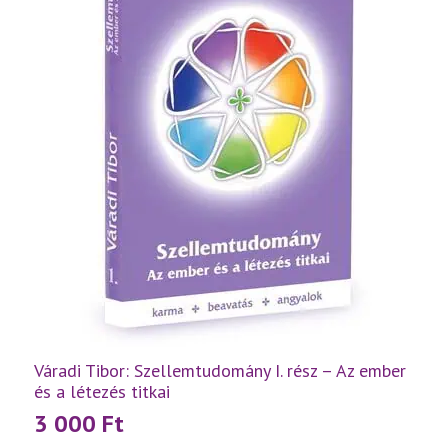
mennyiség
Váradi Tibor: Szellemtudomány I. rész – Az ember
és a létezés titkai
3 000
Ft