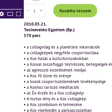
Váradi
Tibor
Kosárba teszem
előadás
(544)
—
2010.03.21.
A
Testnevelési Egyetem (Bp.)
bennünk
élő
370 perc
KOS
–
önismeret
• a csillagvilág és a planetáris inkarnációk
és
• a csillagképek négyféle csoportosítása
világismeret
az
• a Kos-hatás a kultúrkorszakokban
asztrológia
• a Kossal összefüggő testrészek, betegségek é
tükrében
1.
• az agresszió kezelésének módjai
rész
• a Kos fő bűne és erénye
(2010.03.21.)
• a kosok csoportszellemének tevékenysége
mennyiség
• a Koshoz tartozó meditációk
• az Én-érzék és a Kos csillagkép
• Krisztus-lény és a Kos csillagkép
• a Kos szimbólum értelmezése
• a Kos viselkedés a párkapcsolatban