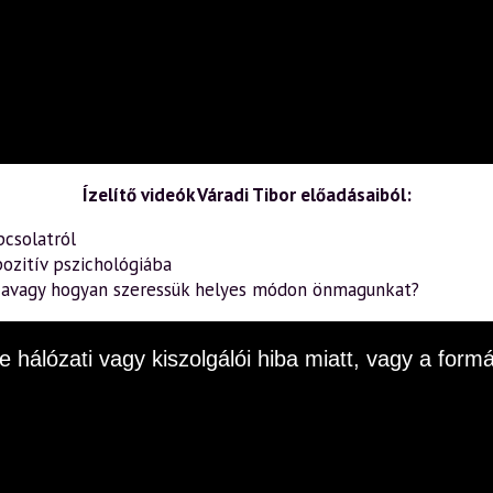
Ízelítő videók Váradi Tibor előadásaiból:
pcsolatról
ozitív pszichológiába
– avagy hogyan szeressük helyes módon önmagunkat?
e hálózati vagy kiszolgálói hiba miatt, vagy a fo