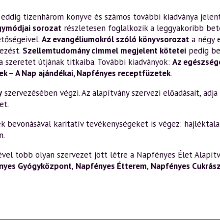
en eddig tizenhárom könyve és számos további kiadványa jelen
gymódjai sorozat
részletesen foglalkozik a leggyakoribb bete
etőségeivel.
Az evangéliumokról szóló könyvsorozat
a négy 
ezést.
Szellemtudomány címmel megjelent kötetei
pedig be
a szeretet útjának titkaiba. További kiadványok:
Az egészsége
k – A Nap ajándékai
,
Napfényes receptfüzetek
.
y
szervezésében végzi. Az alapítvány szervezi előadásait, adja k
et.
bevonásával karitatív tevékenységeket is végez: hajléktalan
n.
el több olyan szervezet jött létre a Napfényes Élet Alapítv
nyes Gyógyközpont
,
Napfényes Étterem
,
Napfényes Cukrás