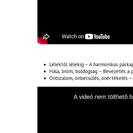
Lélektől lélekig – A harmonikus párka
Hála, öröm, boldogság – Bevezetés a p
Önbizalom, önbecsülés, önértékelés 
This
A videó nem tölthető b
is
a
modal
window.