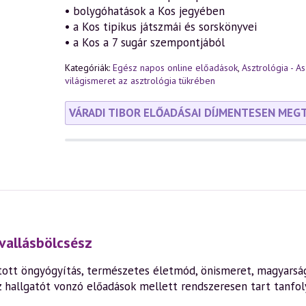
• bolygóhatások a Kos jegyében
• a Kos tipikus játszmái és sorskönyvei
• a Kos a 7 sugár szempontjából
Kategóriák:
Egész napos online előadások
,
Asztrológia - As
világismeret az asztrológia tükrében
VÁRADI TIBOR ELŐADÁSAI DÍJMENTESEN MEG
vallásbölcsész
ott öngyógyítás, természetes életmód, önismeret, magyarság,
z hallgatót vonzó előadások mellett rendszeresen tart tanfo