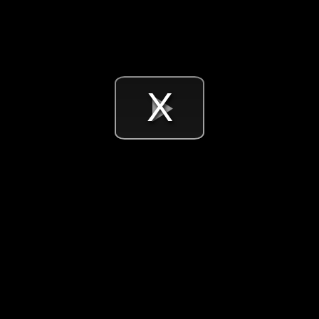
Videó
lejátsz