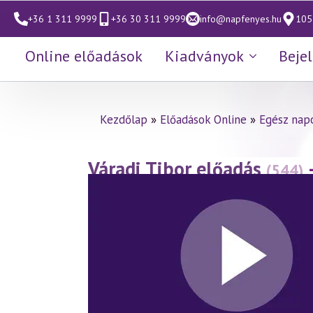
+36 1 311 9999
+36 30 311 9999
info@napfenyes.hu
1053
Online előadások
Kiadványok
Beje
Kezdőlap
»
Előadások Online
»
Egész nap
Váradi Tibor előadás
(544)
tükrében 1. rész
(2010.03.