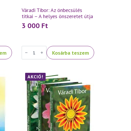
Váradi Tibor: Az önbecsülés
titkai – A helyes önszeretet útja
3 000
Ft
Váradi
zem
Kosárba teszem
Tibor:
Az
önbecsülés
titkai
–
A
AKCIÓ!
helyes
önszeretet
útja
mennyiség