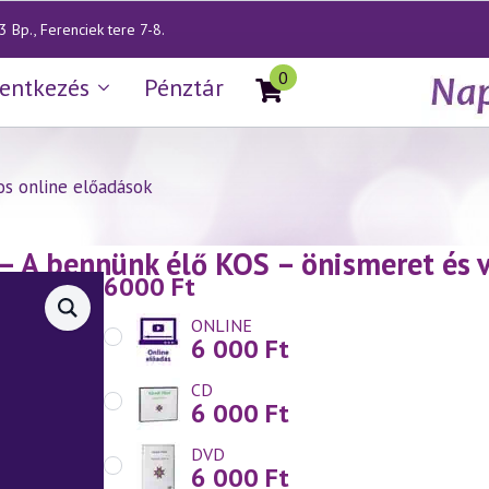
 Bp., Ferenciek tere 7-8.
0
lentkezés
Pénztár
os online előadások
— A bennünk élő KOS – önismeret és v
6000
Ft
21.)
ONLINE
6 000
Ft
CD
6 000
Ft
DVD
6 000
Ft