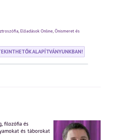
ztroszófia
,
Előadások Online
,
Önismeret és
TEKINTHETŐK ALAPÍTVÁNYUNKBAN!
 filozófia és
lyamokat és táborokat