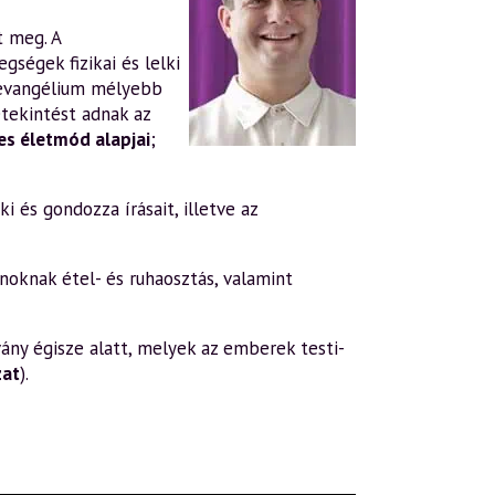
t meg. A
gségek fizikai és lelki
evangélium mélyebb
tekintést adnak az
s életmód alapjai
;
i és gondozza írásait, illetve az
oknak étel- és ruhaosztás, valamint
ány égisze alatt, melyek az emberek testi-
zat
).