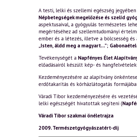
A testi, lelki és szellemi egészség jegyéb
Népbetegségek megelőzése és szelíd gyó
aspektusaival, a gyógyulás természetes leh
megértéséhez ad szellemtudományi értelm
ember és a létezés, illetve a bölcsesség és 
„Isten, áldd meg a magyart…”
;
Gabonaétele
Tevékenységét a
Napfényes Élet Alapítván
előadásairól készült kép- és hangfelvételek
Kezdeményezésére az alapítvány önkéntesek 
erdőtakarítás és kórházlátogatás formájába
Váradi Tibor kezdeményezésére és vezetésév
lelki egészségét hivatottak segíteni (
Napfé
Váradi Tibor szakmai önéletrajza
2009. Természetgyógyászatért-díj