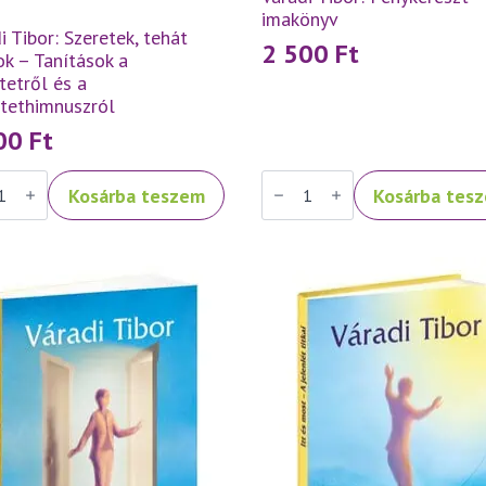
imakönyv
i Tibor: Szeretek, tehát
2 500
Ft
k – Tanítások a
tetről és a
etethimnuszról
500
Ft
Váradi
Kosárba teszem
Kosárba tes
Tibor:
ek,
Fénykereszt
–
k
imakönyv
mennyiség
ások
tetről
tethimnuszról
iség