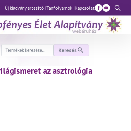
Új kiadvány értesítő |
Tanfolyamok |
Kapcsolat
Search
for:
Keresés
Keresés
a
következőre:
ilágismeret az asztrológia