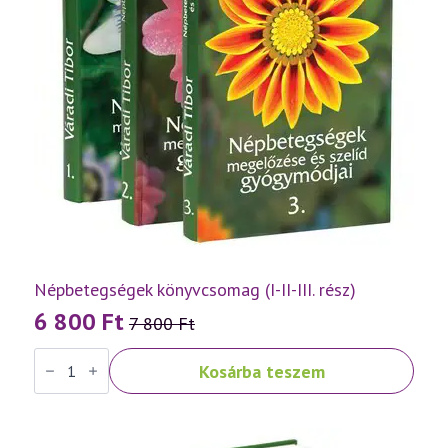
Népbetegségek könyvcsomag (I-II-III. rész)
6 800
Ft
7 800
Ft
Original
Current
Népbetegségek
price
price
Kosárba teszem
könyvcsomag
was:
is:
(I-
II-
7
6
III.
rész)
800 Ft.
800 Ft.