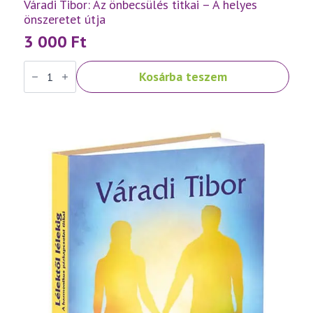
Váradi Tibor: Az önbecsülés titkai – A helyes
önszeretet útja
3 000
Ft
Váradi
Kosárba teszem
Tibor:
Az
önbecsülés
titkai
–
A
helyes
önszeretet
útja
mennyiség