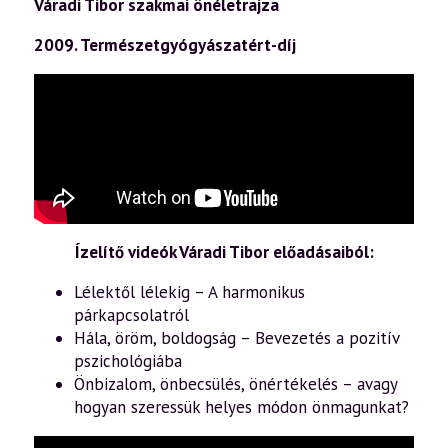
Váradi Tibor szakmai önéletrajza
2009. Természetgyógyászatért-díj
Ízelítő videók Váradi Tibor előadásaiból:
Lélektől lélekig – A harmonikus
párkapcsolatról
Hála, öröm, boldogság – Bevezetés a pozitív
pszichológiába
Önbizalom, önbecsülés, önértékelés – avagy
hogyan szeressük helyes módon önmagunkat?