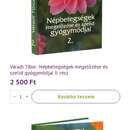
Váradi Tibor: Népbetegségek megelőzése és
szelíd gyógymódjai II. rész
2 500
Ft
Váradi
Kosárba teszem
Tibor:
Népbetegségek
megelőzése
és
szelíd
gyógymódjai
II.
rész