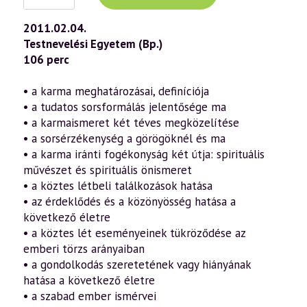
előadás
(568)
—
2011.02.04.
Karma
Testnevelési Egyetem (Bp.)
és
szabadság
106 perc
(2011.02.04.)
mennyiség
• a karma meghatározásai, definíciója
• a tudatos sorsformálás jelentősége ma
• a karmaismeret két téves megközelítése
• a sorsérzékenység a görögöknél és ma
• a karma iránti fogékonyság két útja: spirituális
művészet és spirituális önismeret
• a köztes létbeli találkozások hatása
• az érdeklődés és a közönyösség hatása a
következő életre
• a köztes lét eseményeinek tükröződése az
emberi törzs arányaiban
• a gondolkodás szeretetének vagy hiányának
hatása a következő életre
• a szabad ember ismérvei