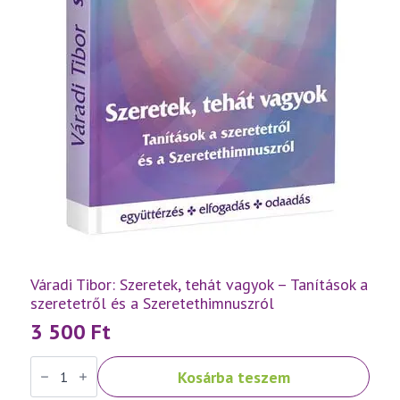
Váradi Tibor: Szeretek, tehát vagyok – Tanítások a
szeretetről és a Szeretethimnuszról
3 500
Ft
Váradi
Kosárba teszem
Tibor:
Szeretek,