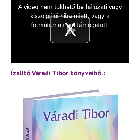
This
A videó nem tölthető be hálózati vagy
is
a
kiszolgálói hiba miatt, vagy a
modal
window.
formátuma nem támogatott.
Videó
lejátsz
Ízelítő Váradi Tibor könyveiből: