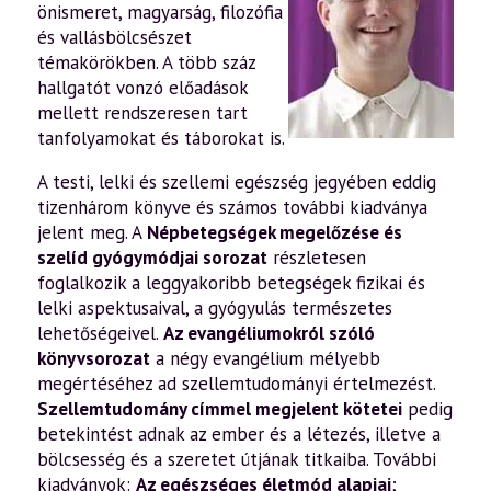
önismeret, magyarság, filozófia
és vallásbölcsészet
témakörökben. A több száz
hallgatót vonzó előadások
mellett rendszeresen tart
tanfolyamokat és táborokat is.
A testi, lelki és szellemi egészség jegyében eddig
tizenhárom könyve és számos további kiadványa
jelent meg. A
Népbetegségek megelőzése és
szelíd gyógymódjai sorozat
részletesen
foglalkozik a leggyakoribb betegségek fizikai és
lelki aspektusaival, a gyógyulás természetes
lehetőségeivel.
Az evangéliumokról szóló
könyvsorozat
a négy evangélium mélyebb
megértéséhez ad szellemtudományi értelmezést.
Szellemtudomány címmel megjelent kötetei
pedig
betekintést adnak az ember és a létezés, illetve a
bölcsesség és a szeretet útjának titkaiba. További
kiadványok:
Az egészséges életmód alapjai
;