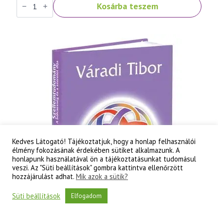
Kosárba teszem
Tibor:
Szellemtudomány
II.
rész
-
A
tudati
lélek
korának
titkai
mennyiség
Kedves Látogató! Tájékoztatjuk, hogy a honlap felhasználói
élmény fokozásának érdekében sütiket alkalmazunk. A
honlapunk használatával ön a tájékoztatásunkat tudomásul
veszi. Az "Süti beállítások" gombra kattintva ellenőrzött
hozzájárulást adhat.
Mik azok a sütik?
Süti beállítások
Elfogadom