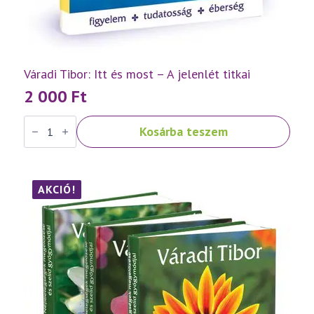
Váradi Tibor: Itt és most – A jelenlét titkai
2 000
Ft
Váradi
Kosárba teszem
Tibor:
Itt
és
most
–
A
AKCIÓ!
jelenlét
titkai
mennyiség