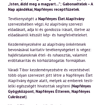
„Isten, áldd meg a magyart…”
;
Gabonaételek – A
Nap ajándékai
,
Napfényes receptfüzetek
.
Tevékenységét a
Napfényes Élet Alapítvány
szervezésében végzi. Az alapítvány szervezi
előadásait, adja ki és gondozza írásait, illetve az
előadásairól készült kép- és hangfelvételeket.
Kezdeményezésére az alapítvány önkéntesek
bevonásával karitatív tevékenységeket is végez:
hajléktalanoknak étel- és ruhaosztás, valamint
erdőtakarítás és kórházlátogatás formájában.
Váradi Tibor kezdeményezésére és vezetésével
több olyan szervezet jött létre a Napfényes Élet
Alapítvány égisze alatt, melyek az emberek testi-
lelki egészségét hivatottak segíteni (
Napfényes
Gyógyközpont
,
Napfényes Étterem
,
Napfényes
Cukrászat
).