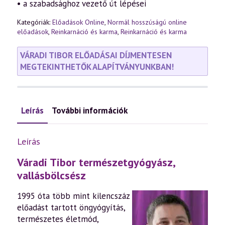
• a szabadsághoz vezető út lépései
Kategóriák:
Előadások Online
,
Normál hosszúságú online
előadások
,
Reinkarnáció és karma
,
Reinkarnáció és karma
VÁRADI TIBOR ELŐADÁSAI DÍJMENTESEN
MEGTEKINTHETŐK ALAPÍTVÁNYUNKBAN!
Leírás
További információk
Leírás
Váradi Tibor természetgyógyász,
vallásbölcsész
1995 óta több mint kilencszáz
előadást tartott öngyógyítás,
természetes életmód,