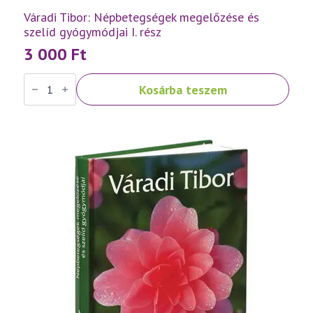
Váradi Tibor: Népbetegségek megelőzése és
szelíd gyógymódjai I. rész
3 000
Ft
Váradi
Kosárba teszem
Tibor:
Népbetegségek
megelőzése
és
szelíd
gyógymódjai
I.
rész
mennyiség