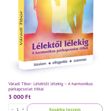
Váradi Tibor: Lélektől lélekig – A harmonikus
párkapcsolat titkai
3 000
Ft
Váradi
Kosárba teszem
Tibor: