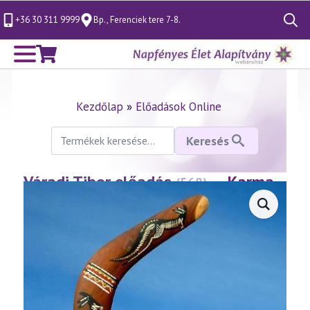
+36 30 311 9999
Bp., Ferenciek tere 7-8.
Search
for:
Kezdőlap
»
Előadások Online
Keresés
Keresés
a
következőre:
Váradi Tibor előadás
— Karma
(568)
és szabadság
(2011.02.04.)