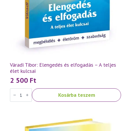
Váradi Tibor: Elengedés és elfogadás – A teljes
élet kulcsai
2 500
Ft
Váradi
Kosárba teszem
Tibor:
Elengedés
és
elfogadás
–
A
teljes
élet