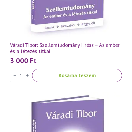
Váradi Tibor: Szellemtudomány I. rész – Az ember
és a létezés titkai
3 000
Ft
Váradi
Kosárba teszem
Tibor:
Szellemtudomány
I.
rész
-
Az
ember
és
a
létezés
titkai
mennyiség