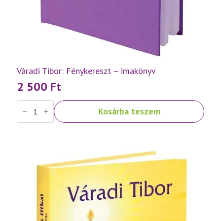
Váradi Tibor: Fénykereszt – imakönyv
2 500
Ft
Váradi
Kosárba teszem
Tibor:
Fénykereszt
–
imakönyv
mennyiség