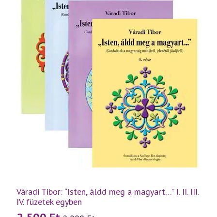
Váradi Tibor: “Isten, áldd meg a magyart…” I. II. III.
IV. füzetek egyben