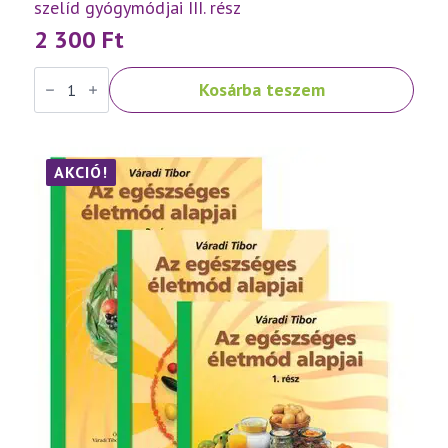
szelíd gyógymódjai III. rész
2 300
Ft
Váradi
Kosárba teszem
Tibor:
Népbetegségek
megelőzése
és
szelíd
gyógymódjai
AKCIÓ!
III.
rész
mennyiség