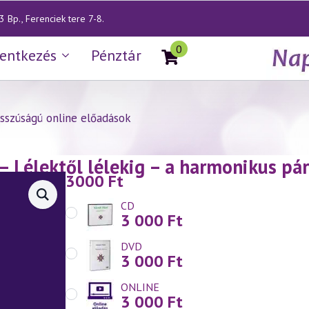
 Bp., Ferenciek tere 7-8.
0
lentkezés
Pénztár
sszúságú online előadások
— Lélektől lélekig – a harmonikus pár
3000
Ft
CD
3 000
Ft
DVD
3 000
Ft
ONLINE
3 000
Ft