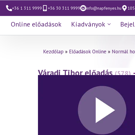
+36 1 311 9999
+36 30 311 9999
info@napfenyes.hu
1053
Online előadások
Kiadványok
Beje
Kezdőlap
»
Előadások Online
»
Normál ho
Váradi Tibor előadás
(578)
(2011.04.29.)