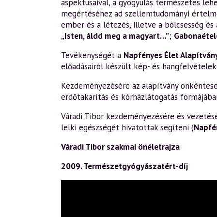
aspektusaival, a gyógyulás természetes leh
megértéséhez ad szellemtudományi értelm
ember és a létezés, illetve a bölcsesség és 
„Isten, áldd meg a magyart…”
;
Gabonaétele
Tevékenységét a
Napfényes Élet Alapítván
előadásairól készült kép- és hangfelvételek
Kezdeményezésére az alapítvány önkéntesek 
erdőtakarítás és kórházlátogatás formájába
Váradi Tibor kezdeményezésére és vezetésév
lelki egészségét hivatottak segíteni (
Napfé
Váradi Tibor szakmai önéletrajza
2009. Természetgyógyászatért-díj