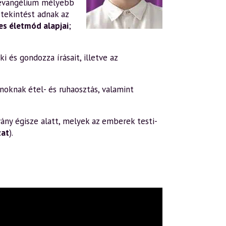
evangélium mélyebb
tekintést adnak az
s életmód alapjai
;
i és gondozza írásait, illetve az
oknak étel- és ruhaosztás, valamint
ány égisze alatt, melyek az emberek testi-
zat
).