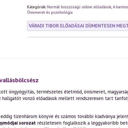
Kategóriák:
Normál hosszúságú online előadások
,
A harmon
Önismeret és pszichológia
VÁRADI TIBOR ELŐADÁSAI DÍJMENTESEN MEG
vallásbölcsész
ott öngyógyítás, természetes életmód, önismeret, magyarság,
z hallgatót vonzó előadások mellett rendszeresen tart tanfo
en eddig tizenhárom könyve és számos további kiadványa jelen
gymódjai sorozat
részletesen foglalkozik a leggyakoribb bete