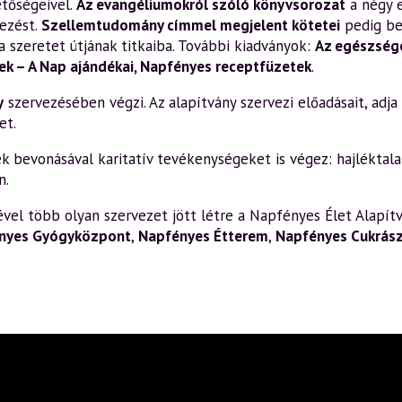
etőségeivel.
Az evangéliumokról szóló könyvsorozat
a négy 
ezést.
Szellemtudomány címmel megjelent kötetei
pedig be
a szeretet útjának titkaiba. További kiadványok:
Az egészsége
k – A Nap ajándékai
,
Napfényes receptfüzetek
.
y
szervezésében végzi. Az alapítvány szervezi előadásait, adja k
et.
bevonásával karitatív tevékenységeket is végez: hajléktalan
n.
el több olyan szervezet jött létre a Napfényes Élet Alapítv
nyes Gyógyközpont
,
Napfényes Étterem
,
Napfényes Cukrás