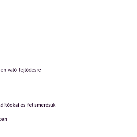
en való fejlődésre
ndítóokai és felismerésük
ban