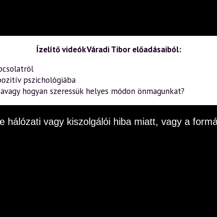
Ízelítő videók Váradi Tibor előadásaiból:
pcsolatról
ozitív pszichológiába
– avagy hogyan szeressük helyes módon önmagunkat?
e hálózati vagy kiszolgálói hiba miatt, vagy a fo