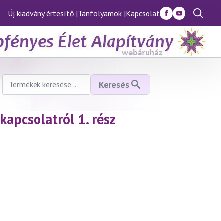
Új kiadvány értesítő |
Tanfolyamok |
Kapcsolat
Search
for:
Keresés
Keresés
a
következőre:
kapcsolatról 1. rész