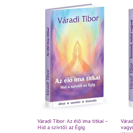
Váradi Tibor: Az élő ima titkai –
Várad
Híd a szívtől az Égig
vagyo