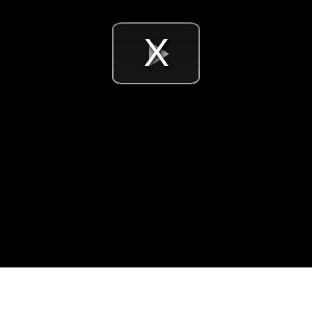
Videó
lejátsz