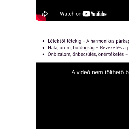
Lélektől lélekig – A harmonikus párka
Hála, öröm, boldogság – Bevezetés a p
Önbizalom, önbecsülés, önértékelés 
This
A videó nem tölthető b
is
a
modal
window.