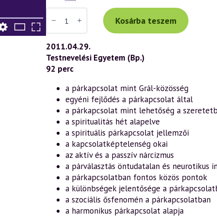
Váradi
Tibor
Kosárba teszem
előadás
(578)
—
2011.04.29.
Lélektől
Testnevelési Egyetem (Bp.)
lélekig
–
92 perc
a
harmonikus
a párkapcsolat mint Grál-közösség
párkapcsolatról
1.
egyéni fejlődés a párkapcsolat által
rész
a párkapcsolat mint lehetőség a szeretetb
(2011.04.29.)
mennyiség
a spiritualitás hét alapelve
a spirituális párkapcsolat jellemzői
a kapcsolatképtelenség okai
az aktív és a passzív nárcizmus
a párválasztás öntudatalan és neurotikus i
a párkapcsolatban fontos közös pontok
a különbségek jelentősége a párkapcsolat
a szociális ősfenomén a párkapcsolatban
a harmonikus párkapcsolat alapja