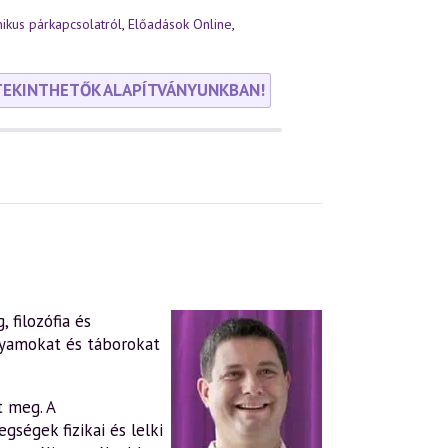
ikus párkapcsolatról
,
Előadások Online
,
TEKINTHETŐK ALAPÍTVÁNYUNKBAN!
 filozófia és
lyamokat és táborokat
t meg. A
gségek fizikai és lelki