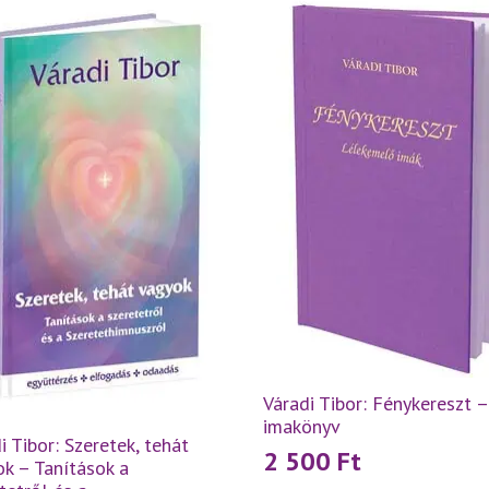
Váradi Tibor: Fénykereszt –
imakönyv
i Tibor: Szeretek, tehát
2 500
Ft
k – Tanítások a