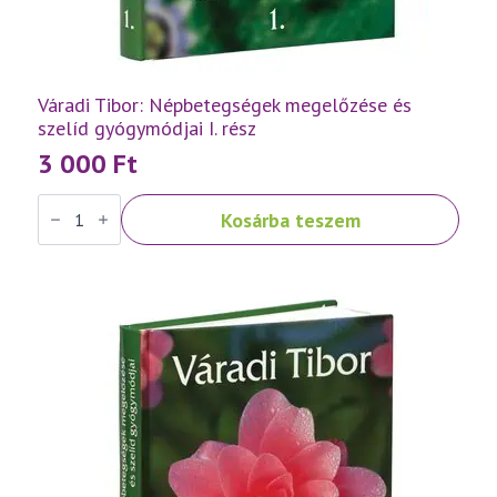
Váradi Tibor: Népbetegségek megelőzése és
szelíd gyógymódjai I. rész
3 000
Ft
Váradi
Kosárba teszem
Tibor:
Népbetegségek
megelőzése
és
szelíd
gyógymódjai
I.
rész
mennyiség