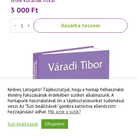
lélek korának titkai
3 000
Ft
Váradi
Kosárba teszem
Tibor:
Szellemtudomány
II.
rész
-
A
tudati
lélek
korának
titkai
mennyiség
Kedves Látogató! Tájékoztatjuk, hogy a honlap felhasználói
élmény fokozásának érdekében sütiket alkalmazunk. A
honlapunk használatával ön a tájékoztatásunkat tudomásul
veszi. Az "Süti beállítások" gombra kattintva ellenőrzött
hozzájárulást adhat.
Mik azok a sütik?
Süti beállítások
Elfogadom