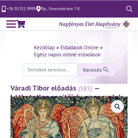
+36 30 311 9999
Bp., Ferenciek tere 7-8.
Search
for:
Kezdőlap
»
Előadások Online
»
Egész napos online előadások
Keresés
Keresés
a
következőre:
Váradi Tibor előadás
—
(585)
Láthatatlan segítőink: az angyalok
(2011.10.23.)