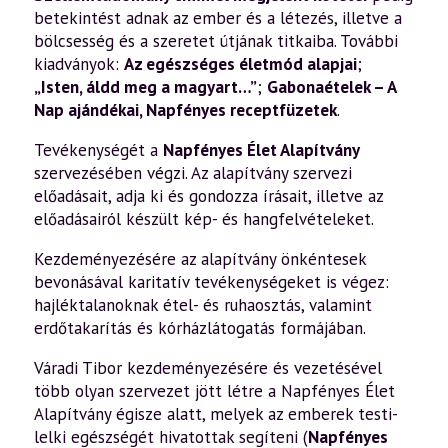
betekintést adnak az ember és a létezés, illetve a
bölcsesség és a szeretet útjának titkaiba. További
kiadványok:
Az egészséges életmód alapjai
;
„Isten, áldd meg a magyart…”
;
Gabonaételek – A
Nap ajándékai
,
Napfényes receptfüzetek
.
Tevékenységét a
Napfényes Élet Alapítvány
szervezésében végzi. Az alapítvány szervezi
előadásait, adja ki és gondozza írásait, illetve az
előadásairól készült kép- és hangfelvételeket.
Kezdeményezésére az alapítvány önkéntesek
bevonásával karitatív tevékenységeket is végez:
hajléktalanoknak étel- és ruhaosztás, valamint
erdőtakarítás és kórházlátogatás formájában.
Váradi Tibor kezdeményezésére és vezetésével
több olyan szervezet jött létre a Napfényes Élet
Alapítvány égisze alatt, melyek az emberek testi-
lelki egészségét hivatottak segíteni (
Napfényes