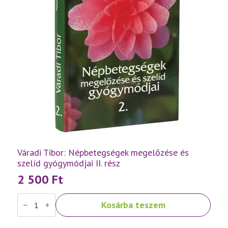
Váradi Tibor: Népbetegségek megelőzése és
szelíd gyógymódjai II. rész
2 500
Ft
Váradi
Kosárba teszem
Tibor:
Népbetegségek
megelőzése