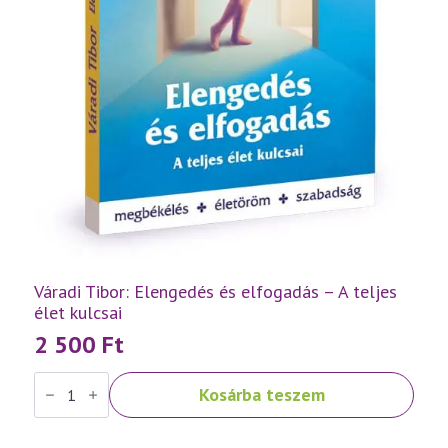
Váradi Tibor: Elengedés és elfogadás – A teljes
élet kulcsai
2 500
Ft
Váradi
Kosárba teszem
Tibor:
Elengedés
és
elfogadás