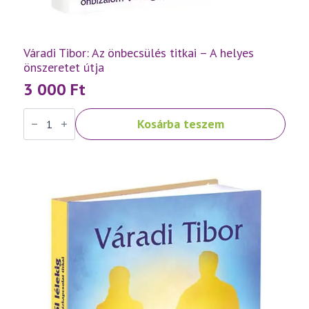
Váradi Tibor: Az önbecsülés titkai – A helyes
önszeretet útja
3 000
Ft
Váradi
Kosárba teszem
Tibor:
Az
önbecsülés
titkai
–
A
helyes
önszeretet
útja
mennyiség