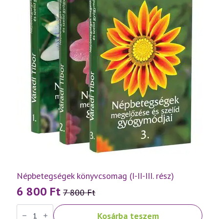
Népbetegségek könyvcsomag (I-II-III. rész)
6 800
Ft
7 800
Ft
Original
Current
Népbetegségek
price
price
Kosárba teszem
könyvcsomag