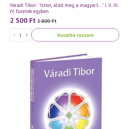
Váradi Tibor: “Isten, áldd meg a magyart…” I. II. III.
IV. füzetek egyben
2 500
Ft
2 800
Ft
Original
Current
Váradi
price
price
Kosárba teszem
Tibor:
was:
is:
"Isten,
áldd
2
2
meg
a
800 Ft.
500 Ft.
magyart..."
I.
II.
III.
IV.
füzetek
egyben
mennyiség