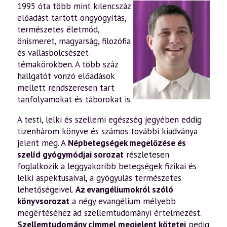
1995 óta több mint kilencszáz
előadást tartott öngyógyítás,
természetes életmód,
önismeret, magyarság, filozófia
és vallásbölcsészet
témakörökben. A több száz
hallgatót vonzó előadások
mellett rendszeresen tart
tanfolyamokat és táborokat is.
A testi, lelki és szellemi egészség jegyében eddig
tizenhárom könyve és számos további kiadványa
jelent meg. A
Népbetegségek megelőzése és
szelíd gyógymódjai sorozat
részletesen
foglalkozik a leggyakoribb betegségek fizikai és
lelki aspektusaival, a gyógyulás természetes
lehetőségeivel.
Az evangéliumokról szóló
könyvsorozat
a négy evangélium mélyebb
megértéséhez ad szellemtudományi értelmezést.
Szellemtudomány címmel megjelent kötetei
pedig