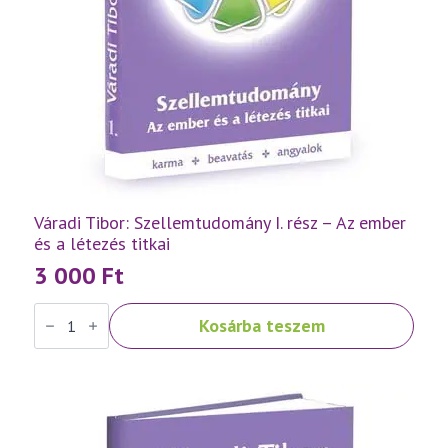
Váradi Tibor: Szellemtudomány I. rész – Az ember
és a létezés titkai
3 000
Ft
Váradi
Kosárba teszem
Tibor:
Szellemtudomány
I.
rész
-
Az
ember
és