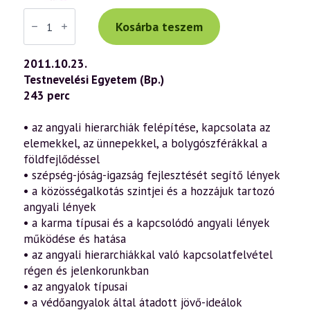
Váradi
Tibor
Kosárba teszem
előadás
(585)
—
2011.10.23.
Láthatatlan
Testnevelési Egyetem (Bp.)
segítőink:
az
243 perc
angyalok
(2011.10.23.)
mennyiség
• az angyali hierarchiák felépítése, kapcsolata az
elemekkel, az ünnepekkel, a bolygószférákkal a
földfejlődéssel
• szépség-jóság-igazság fejlesztését segítő lények
• a közösségalkotás szintjei és a hozzájuk tartozó
angyali lények
• a karma típusai és a kapcsolódó angyali lények
működése és hatása
• az angyali hierarchiákkal való kapcsolatfelvétel
régen és jelenkorunkban
• az angyalok típusai
• a védőangyalok által átadott jövő-ideálok