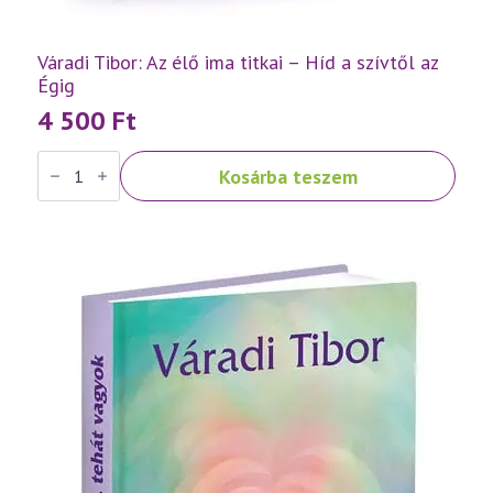
Váradi Tibor: Az élő ima titkai – Híd a szívtől az
Égig
4 500
Ft
Váradi
Kosárba teszem
Tibor:
Az
élő
ima
titkai
–
Híd
a
szívtől
az
Égig
mennyiség