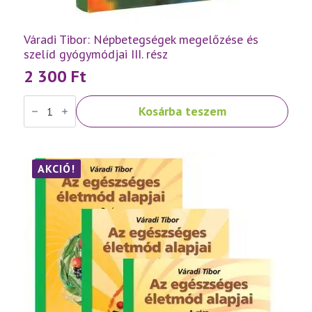
Váradi Tibor: Népbetegségek megelőzése és
szelíd gyógymódjai III. rész
2 300
Ft
Váradi
Kosárba teszem
Tibor:
Népbetegségek
megelőzése
és
szelíd
gyógymódjai
AKCIÓ!
III.
rész
mennyiség