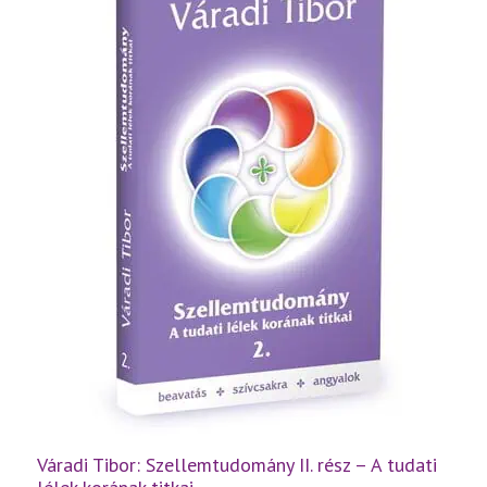
a
létezés
titkai
mennyiség
Váradi Tibor: Szellemtudomány II. rész – A tudati