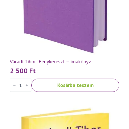
Váradi Tibor: Fénykereszt – imakönyv
2 500
Ft
Váradi
Kosárba teszem
Tibor:
Fénykereszt
–
imakönyv
mennyiség