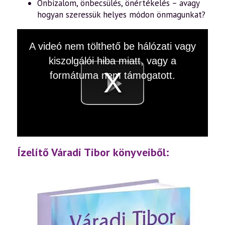
Önbizalom, önbecsülés, önértékelés – avagy
hogyan szeressük helyes módon önmagunkat?
This
A videó nem tölthető be hálózati vagy
is
a
kiszolgálói hiba miatt, vagy a
modal
window.
formátuma nem támogatott.
Videó
lejátsz
Ízelítő Váradi Tibor könyveiből: