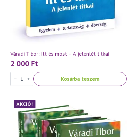
Váradi Tibor: Itt és most – A jelenlét titkai
2 000
Ft
Váradi
Kosárba teszem
Tibor:
Itt
és
most
–
A
AKCIÓ!
jelenlét
titkai
mennyiség