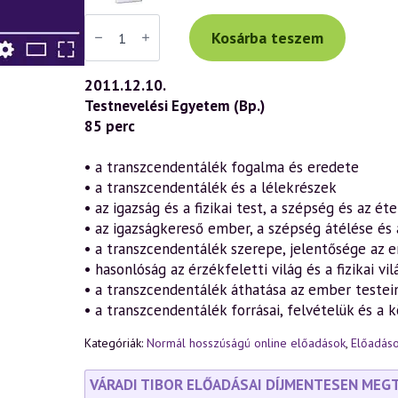
Váradi
Tibor
Kosárba teszem
előadás
(591)
—
2011.12.10.
Szépség,
Testnevelési Egyetem (Bp.)
Jóság,
Igazság
85 perc
a
szellemtudomány
tükrében
• a transzcendentálék fogalma és eredete
(2011.12.10.)
• a transzcendentálék és a lélekrészek
mennyiség
• az igazság és a fizikai test, a szépség és az éte
• az igazságkereső ember, a szépség átélése és
• a transzcendentálék szerepe, jelentősége az 
• hasonlóság az érzékfeletti világ és a fizikai 
• a transzcendentálék áthatása az ember testei
• a transzcendentálék forrásai, felvételük és a k
Kategóriák:
Normál hosszúságú online előadások
,
Előadáso
VÁRADI TIBOR ELŐADÁSAI DÍJMENTESEN MEG