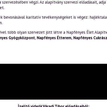
y
szervezésében végzi. Az alapítvány szervezi előadásait, adja k
et.
bevonásával karitatív tevékenységeket is végez: hajléktalan
n.
el több olyan szervezet jött létre a Napfényes Élet Alapítv
nyes Gyógyközpont
,
Napfényes Étterem
,
Napfényes Cukrás
Ízelítő videók Váradi Tibor előadásaiból: