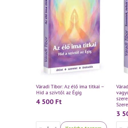
Váradi Tibor: Az élő ima titkai –
Várad
Híd a szívtől az Égig
vagyo
szere
4 500
Ft
Szer
3 
Váradi
Váradi