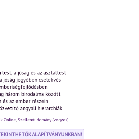
rtest, a jóság és az asztáltest
 a jóság jegyében cselekvés
emberiségfejlődésben
világ három birodalma között
n és az ember részein
özvetítő angyali hierarchiák
k Online
,
Szellemtudomány (vegyes)
TEKINTHETŐK ALAPÍTVÁNYUNKBAN!