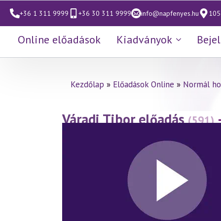
+36 1 311 9999
+36 30 311 9999
info@napfenyes.hu
1053
Online előadások
Kiadványok
Beje
Kezdőlap
»
Előadások Online
»
Normál ho
Váradi Tibor előadás
(591)
(2011.12.10.)