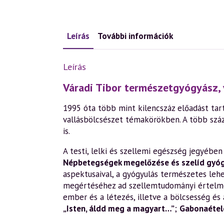
Leírás
További információk
Leírás
Váradi Tibor természetgyógyász, 
1995 óta több mint kilencszáz előadást tart
vallásbölcsészet témakörökben. A több szá
is.
A testi, lelki és szellemi egészség jegyéb
Népbetegségek megelőzése és szelíd gyó
aspektusaival, a gyógyulás természetes leh
megértéséhez ad szellemtudományi értelm
ember és a létezés, illetve a bölcsesség és 
„Isten, áldd meg a magyart…”
;
Gabonaétele