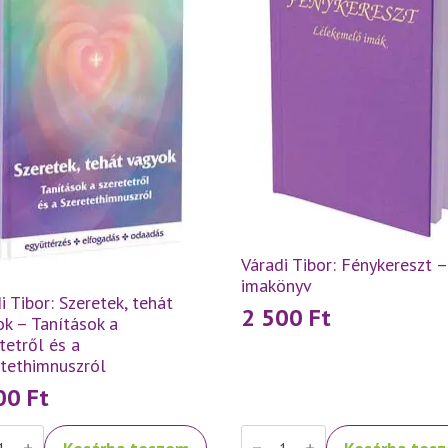
Váradi Tibor: Fénykereszt –
imakönyv
i Tibor: Szeretek, tehát
2 500
Ft
k – Tanítások a
tetről és a
etethimnuszról
500
Ft
Váradi