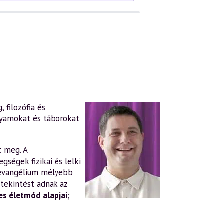
 filozófia és
lyamokat és táborokat
t meg. A
gségek fizikai és lelki
evangélium mélyebb
tekintést adnak az
s életmód alapjai
;