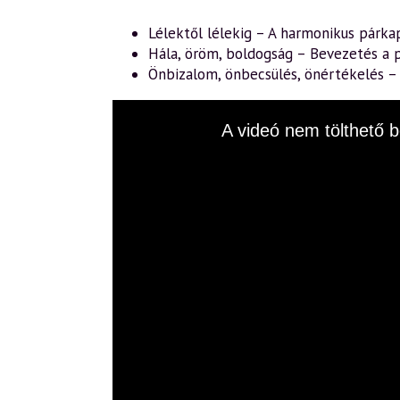
Lélektől lélekig – A harmonikus párka
Hála, öröm, boldogság – Bevezetés a p
Önbizalom, önbecsülés, önértékelés 
This
A videó nem tölthető b
is
a
modal
window.