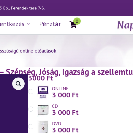
 Bp., Ferenciek tere 7-8.
0
lentkezés
Pénztár
sszúságú online előadások
— Szépség, Jóság, Igazság a szellem
3000
Ft
ONLINE
3 000
Ft
CD
3 000
Ft
DVD
3 000
Ft