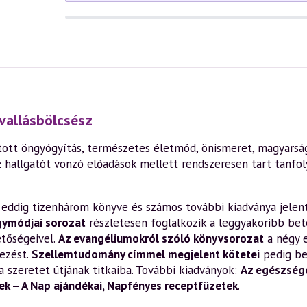
vallásbölcsész
ott öngyógyítás, természetes életmód, önismeret, magyarság,
z hallgatót vonzó előadások mellett rendszeresen tart tanfo
en eddig tizenhárom könyve és számos további kiadványa jelen
gymódjai sorozat
részletesen foglalkozik a leggyakoribb bete
etőségeivel.
Az evangéliumokról szóló könyvsorozat
a négy 
ezést.
Szellemtudomány címmel megjelent kötetei
pedig be
a szeretet útjának titkaiba. További kiadványok:
Az egészsége
k – A Nap ajándékai
,
Napfényes receptfüzetek
.