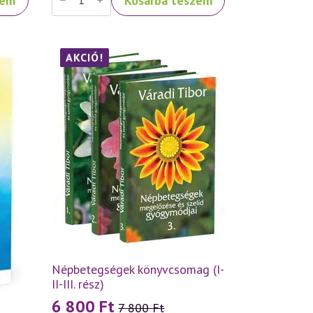
zem
Kosárba teszem
Tibor:
Az
önbecsülés
titkai
–
A
AKCIÓ!
helyes
önszeretet
útja
mennyiség
Népbetegségek könyvcsomag (I-
II-III. rész)
6 800
Ft
7 800
Ft