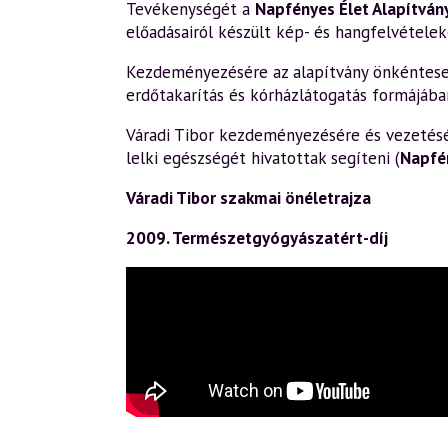
Tevékenységét a
Napfényes Élet Alapítván
előadásairól készült kép- és hangfelvételek
Kezdeményezésére az alapítvány önkéntesek 
erdőtakarítás és kórházlátogatás formájába
Váradi Tibor kezdeményezésére és vezetésév
lelki egészségét hivatottak segíteni (
Napfé
Váradi Tibor szakmai önéletrajza
2009. Természetgyógyászatért-díj