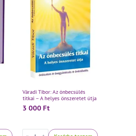
Váradi Tibor: Az önbecsülés
titkai – A helyes önszeretet útja
3 000
Ft
Váradi