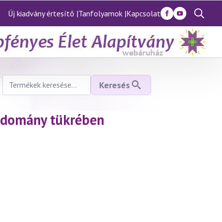
Új kiadvány értesítő |
Tanfolyamok |
Kapcsolat
Search
for:
Keresés
Keresés
a
következőre:
tudomány tükrében