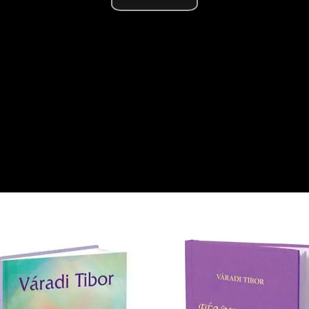
Videó
lejátsz