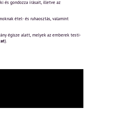
i és gondozza írásait, illetve az
oknak étel- és ruhaosztás, valamint
ány égisze alatt, melyek az emberek testi-
zat
).