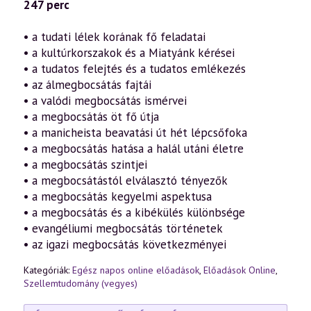
misztériuma
247 perc
a
tudati
lélek
• a tudati lélek korának fő feladatai
korában
• a kultúrkorszakok és a Miatyánk kérései
(2012.03.04.)
mennyiség
• a tudatos felejtés és a tudatos emlékezés
• az álmegbocsátás fajtái
• a valódi megbocsátás ismérvei
• a megbocsátás öt fő útja
• a manicheista beavatási út hét lépcsőfoka
• a megbocsátás hatása a halál utáni életre
• a megbocsátás szintjei
• a megbocsátástól elválasztó tényezők
• a megbocsátás kegyelmi aspektusa
• a megbocsátás és a kibékülés különbsége
• evangéliumi megbocsátás történetek
• az igazi megbocsátás következményei
Kategóriák:
Egész napos online előadások
,
Előadások Online
,
Szellemtudomány (vegyes)