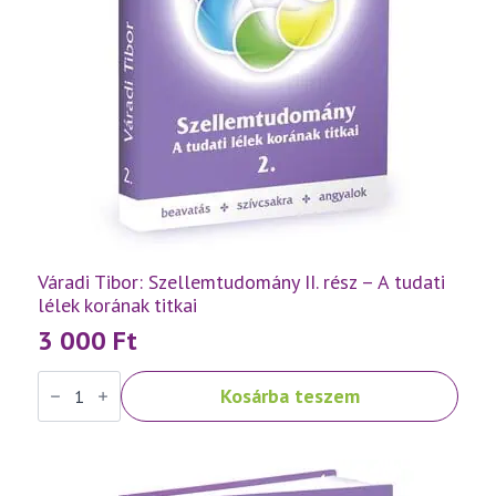
Váradi Tibor: Szellemtudomány II. rész – A tudati
lélek korának titkai
3 000
Ft
Váradi
Kosárba teszem
Tibor:
Szellemtudomány
II.
rész
-
A