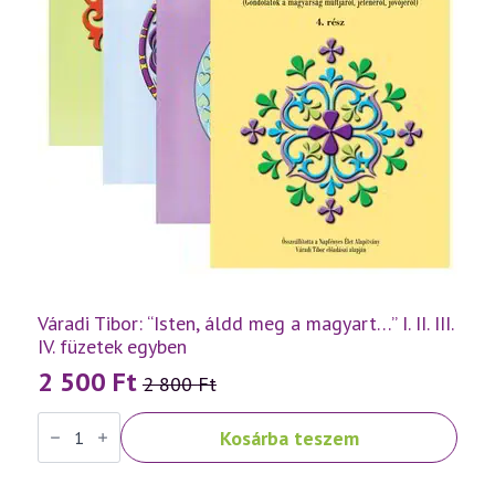
Váradi Tibor: “Isten, áldd meg a magyart…” I. II. III.
IV. füzetek egyben
2 500
Ft
2 800
Ft
Original
Current
Váradi
price
price
Kosárba teszem
Tibor:
was:
is:
"Isten,
áldd
2
2
meg