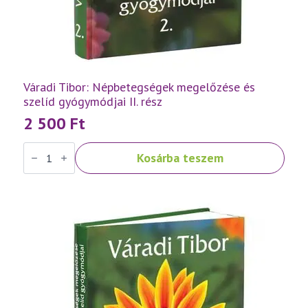
Váradi Tibor: Népbetegségek megelőzése és
szelíd gyógymódjai II. rész
2 500
Ft
Váradi
Kosárba teszem
Tibor:
Népbetegségek
megelőzése
és
szelíd
gyógymódjai
II.
rész
mennyiség