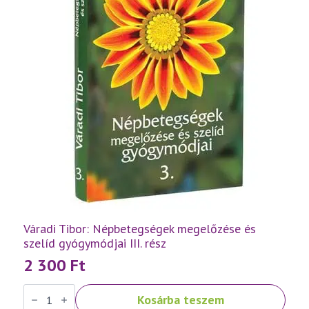
Váradi Tibor: Népbetegségek megelőzése és
szelíd gyógymódjai III. rész
2 300
Ft
Váradi
Kosárba teszem
Tibor: