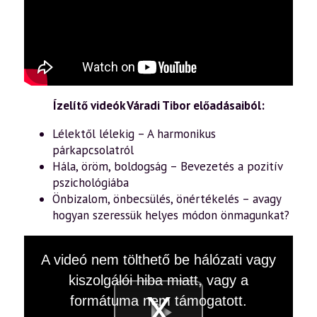
Ízelítő videók Váradi Tibor előadásaiból:
Lélektől lélekig – A harmonikus
párkapcsolatról
Hála, öröm, boldogság – Bevezetés a pozitív
pszichológiába
Önbizalom, önbecsülés, önértékelés – avagy
hogyan szeressük helyes módon önmagunkat?
This
A videó nem tölthető be hálózati vagy
is
a
kiszolgálói hiba miatt, vagy a
modal
window.
formátuma nem támogatott.