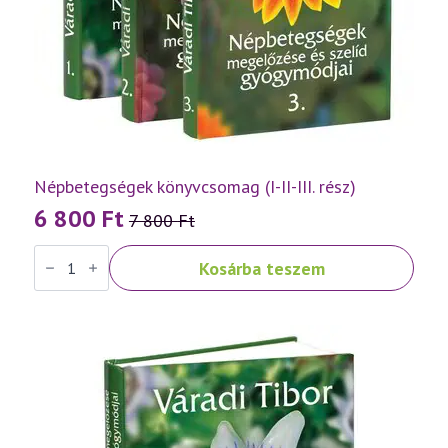
Népbetegségek könyvcsomag (I-II-III. rész)
6 800
Ft
7 800
Ft
Original
Current
Népbetegségek
price
price
Kosárba teszem
könyvcsomag
was:
is:
(I-
II-
7
6
III.
rész)
800 Ft.
800 Ft.
mennyiség