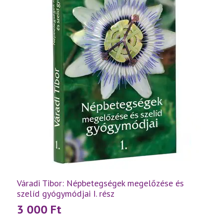
Váradi Tibor: Népbetegségek megelőzése és
szelíd gyógymódjai I. rész
3 000
Ft