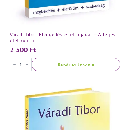
Váradi Tibor: Elengedés és elfogadás – A teljes
élet kulcsai
2 500
Ft
Váradi
Kosárba teszem
Tibor:
Elengedés
és
elfogadás
–
A
teljes
élet
kulcsai
mennyiség