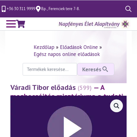
+36 30 311 9999
Bp., Ferenciek tere 7-8.
Search
for:
Kezdőlap
»
Előadások Online
»
Egész napos online előadások
Keresés
Keresés
a
következőre:
Váradi Tibor előadás
— A
(599)
megbocsájtás misztériuma a tudati
lélek korában
(2012.03.04.)