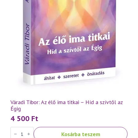
Váradi Tibor: Az élő ima titkai – Híd a szívtől az
Égig
4 500
Ft
Váradi
Kosárba teszem
Tibor: