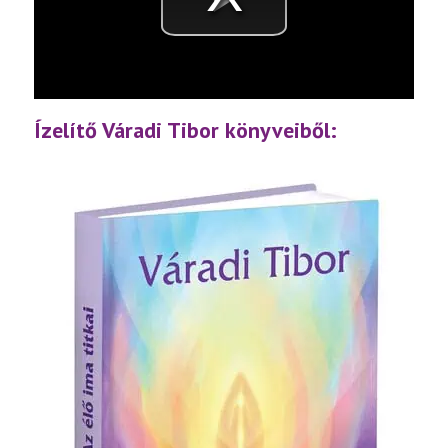
Videó
lejátsz
Ízelítő Váradi Tibor könyveiből: