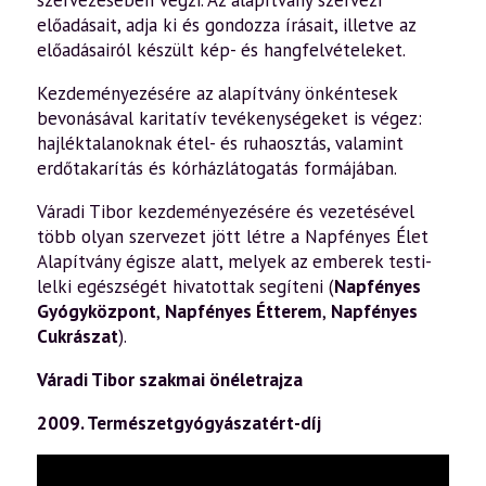
szervezésében végzi. Az alapítvány szervezi
előadásait, adja ki és gondozza írásait, illetve az
előadásairól készült kép- és hangfelvételeket.
Kezdeményezésére az alapítvány önkéntesek
bevonásával karitatív tevékenységeket is végez:
hajléktalanoknak étel- és ruhaosztás, valamint
erdőtakarítás és kórházlátogatás formájában.
Váradi Tibor kezdeményezésére és vezetésével
több olyan szervezet jött létre a Napfényes Élet
Alapítvány égisze alatt, melyek az emberek testi-
lelki egészségét hivatottak segíteni (
Napfényes
Gyógyközpont
,
Napfényes Étterem
,
Napfényes
Cukrászat
).
Váradi Tibor szakmai önéletrajza
2009. Természetgyógyászatért-díj