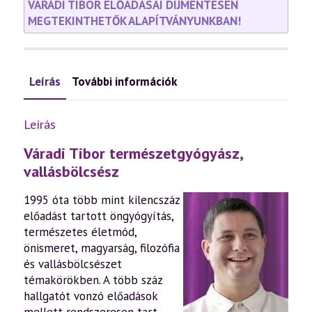
VÁRADI TIBOR ELŐADÁSAI DÍJMENTESEN
MEGTEKINTHETŐK ALAPÍTVÁNYUNKBAN!
Leírás
További információk
Leírás
Váradi Tibor természetgyógyász,
vallásbölcsész
1995 óta több mint kilencszáz
előadást tartott öngyógyítás,
természetes életmód,
önismeret, magyarság, filozófia
és vallásbölcsészet
témakörökben. A több száz
hallgatót vonzó előadások