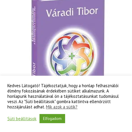
tudati
lélek
korának
titkai
mennyiség
Kedves Látogató! Tájékoztatjuk, hogy a honlap felhasználói
élmény fokozásának érdekében sütiket alkalmazunk. A
honlapunk használatával ön a tájékoztatásunkat tudomásul
veszi. Az "Süti beállítások" gombra kattintva ellenőrzött
hozzájárulást adhat.
Mik azok a sütik?
Süti beállítások
Elfogadom