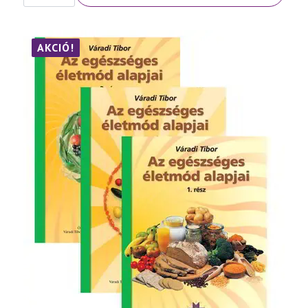
Népbetegségek
megelőzése
és
szelíd
gyógymódjai
AKCIÓ!
III.
rész
mennyiség