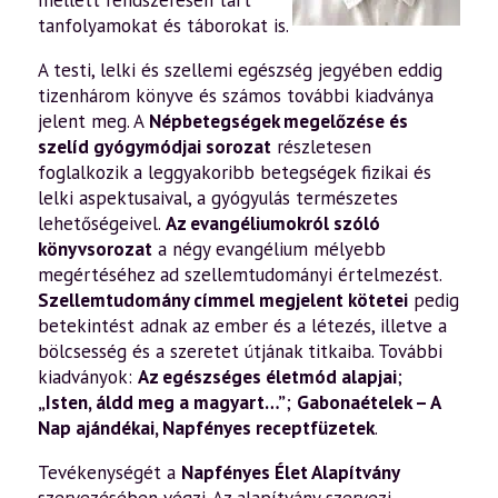
mellett rendszeresen tart
tanfolyamokat és táborokat is.
A testi, lelki és szellemi egészség jegyében eddig
tizenhárom könyve és számos további kiadványa
jelent meg. A
Népbetegségek megelőzése és
szelíd gyógymódjai sorozat
részletesen
foglalkozik a leggyakoribb betegségek fizikai és
lelki aspektusaival, a gyógyulás természetes
lehetőségeivel.
Az evangéliumokról szóló
könyvsorozat
a négy evangélium mélyebb
megértéséhez ad szellemtudományi értelmezést.
Szellemtudomány címmel megjelent kötetei
pedig
betekintést adnak az ember és a létezés, illetve a
bölcsesség és a szeretet útjának titkaiba. További
kiadványok:
Az egészséges életmód alapjai
;
„Isten, áldd meg a magyart…”
;
Gabonaételek – A
Nap ajándékai
,
Napfényes receptfüzetek
.
Tevékenységét a
Napfényes Élet Alapítvány