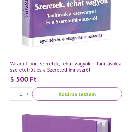
Váradi Tibor: Szeretek, tehát vagyok – Tanítások a
szeretetről és a Szeretethimnuszról
3 500
Ft
Váradi
Kosárba teszem
Tibor:
Szeretek,
tehát
vagyok
–
Tanítások
a
szeretetről
és