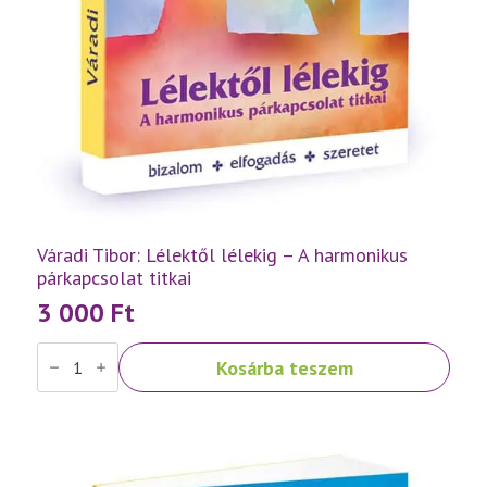
Váradi Tibor: Lélektől lélekig – A harmonikus
párkapcsolat titkai
3 000
Ft
Váradi
Kosárba teszem
Tibor:
Lélektől
lélekig
–
A
harmonikus
párkapcsolat