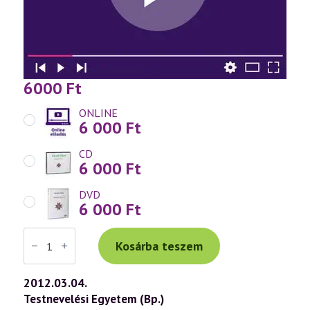
6000
Ft
ONLINE
6 000
Ft
CD
6 000
Ft
DVD
6 000
Ft
Váradi
Tibor
Kosárba teszem
előadás
(599)
—
2012.03.04.
A
Testnevelési Egyetem (Bp.)
megbocsájtás