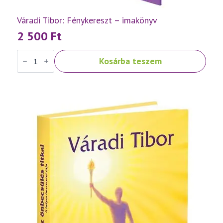
Váradi Tibor: Fénykereszt – imakönyv
2 500
Ft
Váradi
Kosárba teszem
Tibor:
Fénykereszt
–
imakönyv
mennyiség