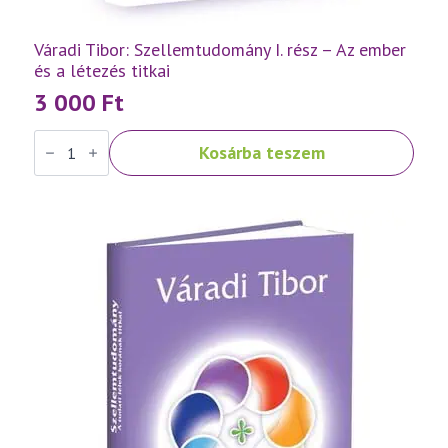
Váradi Tibor: Szellemtudomány I. rész – Az ember
és a létezés titkai
3 000
Ft
Váradi
Kosárba teszem
Tibor:
Szellemtudomány
I.
rész
-
Az
ember
és
a
létezés
titkai
mennyiség