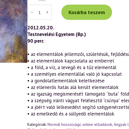
Váradi
Tibor
Kosárba teszem
előadás
(608)
—
2012.05.20.
Láthatatlan
Testnevelési Egyetem (Bp.)
segítőink:
az
90 perc
elementális
világ
lényei
• az elementálok jellemzői, születésük, fejlődés
(2012.05.20.)
• az elementálok kapcsolata az emberrel
mennyiség
• a föld, a víz, a levegő és a tűz elementál
• a személyes elementállal való jó kapcsolat
• a gondolatlementálok keletkezése
• az ellenerős hatás alá került elementálok
• az igazság megismerését támogató “buta” föl
• a szépség iránti vágyat felélesztő “csúnya” el
• a jóért való lelkesedést segítő szégyenérzett
• az emelkedő és a süllyedő elementálok
Kategóriák:
Normál hosszúságú online előadások
,
Angyali 