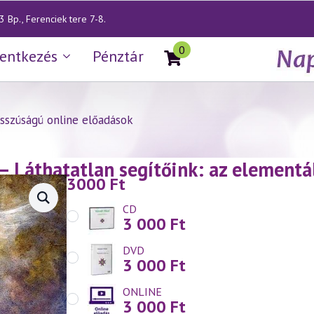
 Bp., Ferenciek tere 7-8.
0
lentkezés
Pénztár
sszúságú online előadások
— Láthatatlan segítőink: az elementál
3000
Ft
CD
3 000
Ft
DVD
3 000
Ft
ONLINE
3 000
Ft