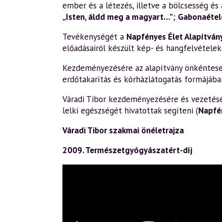
ember és a létezés, illetve a bölcsesség és 
„Isten, áldd meg a magyart…”
;
Gabonaétele
Tevékenységét a
Napfényes Élet Alapítván
előadásairól készült kép- és hangfelvételek
Kezdeményezésére az alapítvány önkéntesek 
erdőtakarítás és kórházlátogatás formájába
Váradi Tibor kezdeményezésére és vezetésév
lelki egészségét hivatottak segíteni (
Napfé
Váradi Tibor szakmai önéletrajza
2009. Természetgyógyászatért-díj