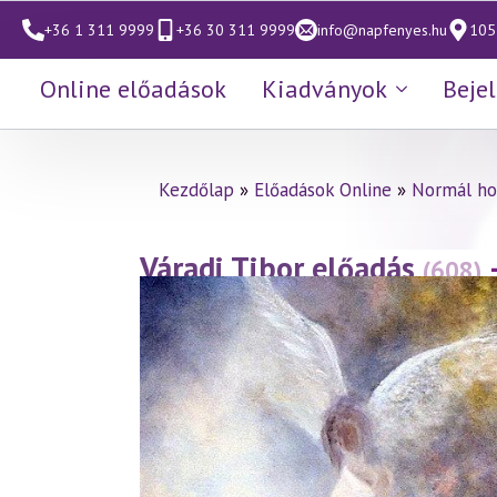
+36 1 311 9999
+36 30 311 9999
info@napfenyes.hu
1053
Online előadások
Kiadványok
Beje
Kezdőlap
»
Előadások Online
»
Normál ho
Váradi Tibor előadás
(608)
(2012.05.20.)