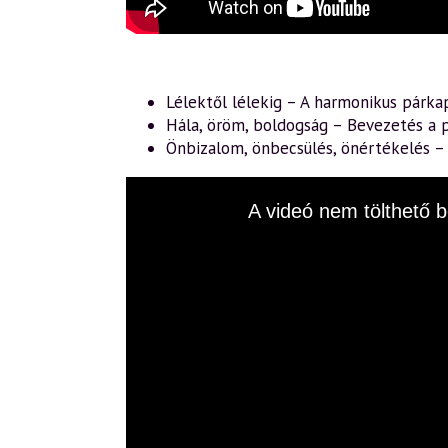
Lélektől lélekig – A harmonikus párka
Hála, öröm, boldogság – Bevezetés a p
Önbizalom, önbecsülés, önértékelés 
This
A videó nem tölthető b
is
a
modal
window.