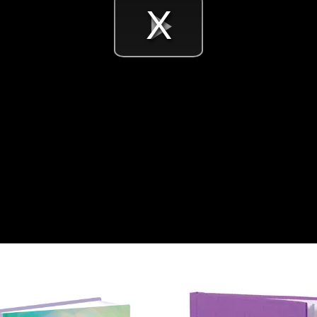
Videó
lejátsz