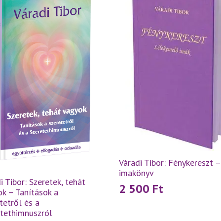
Váradi Tibor: Fénykereszt –
imakönyv
i Tibor: Szeretek, tehát
2 500
Ft
k – Tanítások a
tetről és a
etethimnuszról