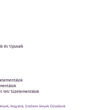
ük és típusaik
delementálok
ementálok
el teli tűzelementálok
lények
,
Angyalok, Szellemi lények
,
Előadások