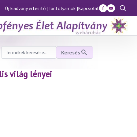
Új kiadvány értesítő |
Tanfolyamok |
Kapcsolat
Search
for:
Keresés
Keresés
a
következőre:
is világ lényei