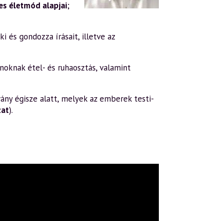
s életmód alapjai
;
i és gondozza írásait, illetve az
oknak étel- és ruhaosztás, valamint
ány égisze alatt, melyek az emberek testi-
zat
).