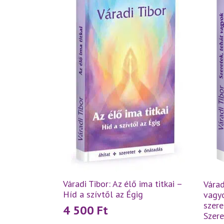
Váradi Tibor: Az élő ima titkai –
Várad
Híd a szívtől az Égig
vagyo
szere
4 500
Ft
Szer