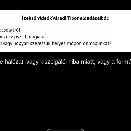
Ízelítő videók Váradi Tibor előadásaiból:
pcsolatról
ozitív pszichológiába
– avagy hogyan szeressük helyes módon önmagunkat?
e hálózati vagy kiszolgálói hiba miatt, vagy a fo