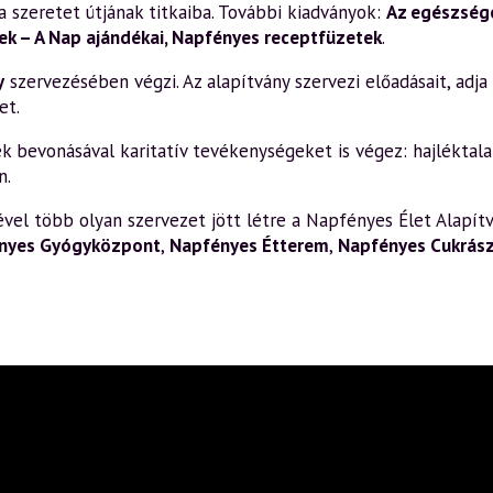
a szeretet útjának titkaiba. További kiadványok:
Az egészsége
k – A Nap ajándékai
,
Napfényes receptfüzetek
.
y
szervezésében végzi. Az alapítvány szervezi előadásait, adja k
et.
bevonásával karitatív tevékenységeket is végez: hajléktalan
n.
el több olyan szervezet jött létre a Napfényes Élet Alapítv
nyes Gyógyközpont
,
Napfényes Étterem
,
Napfényes Cukrás