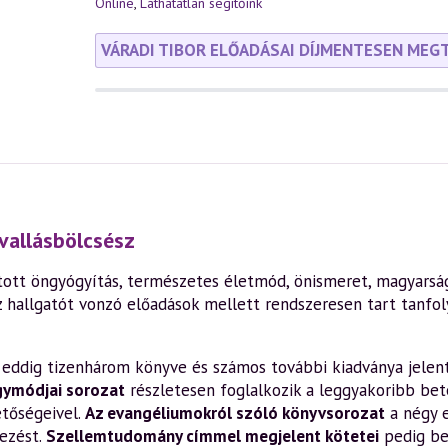
Online
,
Láthatatlan segítőink
VÁRADI TIBOR ELŐADÁSAI DÍJMENTESEN MEG
vallásbölcsész
ott öngyógyítás, természetes életmód, önismeret, magyarság,
z hallgatót vonzó előadások mellett rendszeresen tart tanfo
en eddig tizenhárom könyve és számos további kiadványa jelen
gymódjai sorozat
részletesen foglalkozik a leggyakoribb bete
etőségeivel.
Az evangéliumokról szóló könyvsorozat
a négy 
ezést.
Szellemtudomány címmel megjelent kötetei
pedig be