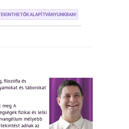
TEKINTHETŐK ALAPÍTVÁNYUNKBAN!
 filozófia és
lyamokat és táborokat
t meg. A
gségek fizikai és lelki
evangélium mélyebb
tekintést adnak az