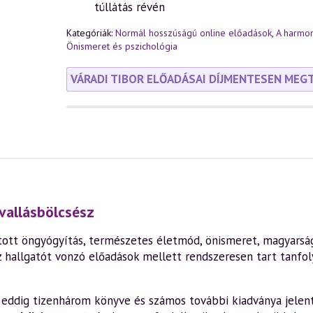
túllátás révén
Kategóriák:
Normál hosszúságú online előadások
,
A harmon
Önismeret és pszichológia
VÁRADI TIBOR ELŐADÁSAI DÍJMENTESEN MEG
vallásbölcsész
ott öngyógyítás, természetes életmód, önismeret, magyarság,
z hallgatót vonzó előadások mellett rendszeresen tart tanfo
en eddig tizenhárom könyve és számos további kiadványa jelen