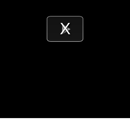
Videó
lejátsz