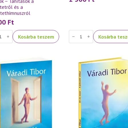
k – Tanítások a
tetről és a
etethimnuszról
500
Ft
Váradi
Kosárba teszem
Kosárba tes
Tibor:
ek,
Fénykereszt
–
k
imakönyv
mennyiség
ások
tetről
tethimnuszról
iség