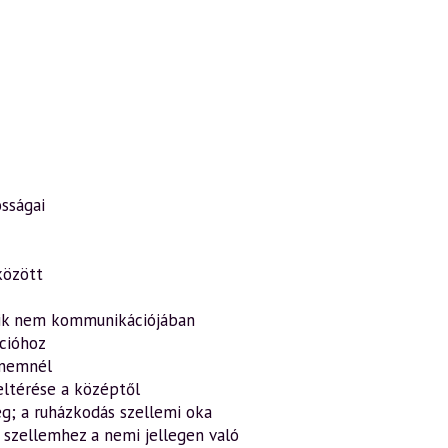
osságai
között
sik nem kommunikációjában
cióhoz
 nemnél
k eltérése a középtől
g; a ruházkodás szellemi oka
 a szellemhez a nemi jellegen való