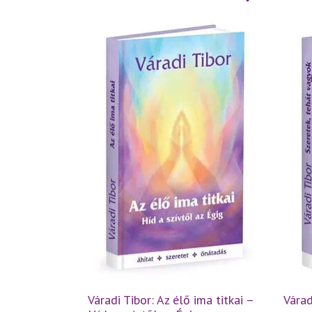
Váradi Tibor: Az élő ima titkai –
Várad