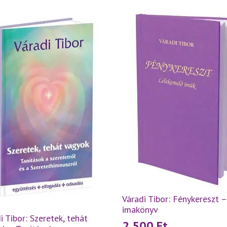
Váradi Tibor: Fénykereszt –
imakönyv
i Tibor: Szeretek, tehát
2 500
Ft