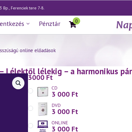
 Bp., Ferenciek tere 7-8.
0
lentkezés
Pénztár
sszúságú online előadások
— Lélektől lélekig – a harmonikus pár
3000
Ft
CD
3 000
Ft
DVD
3 000
Ft
ONLINE
3 000
Ft