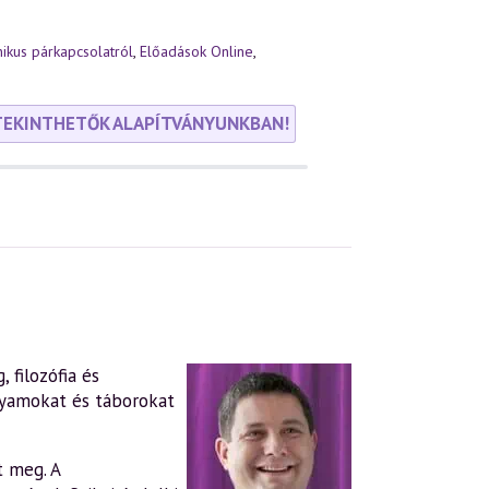
ikus párkapcsolatról
,
Előadások Online
,
TEKINTHETŐK ALAPÍTVÁNYUNKBAN!
 filozófia és
lyamokat és táborokat
t meg. A