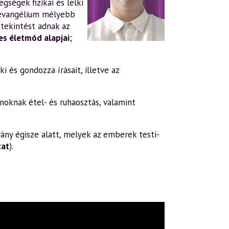
gségek fizikai és lelki
evangélium mélyebb
tekintést adnak az
s életmód alapjai
;
i és gondozza írásait, illetve az
oknak étel- és ruhaosztás, valamint
ány égisze alatt, melyek az emberek testi-
zat
).