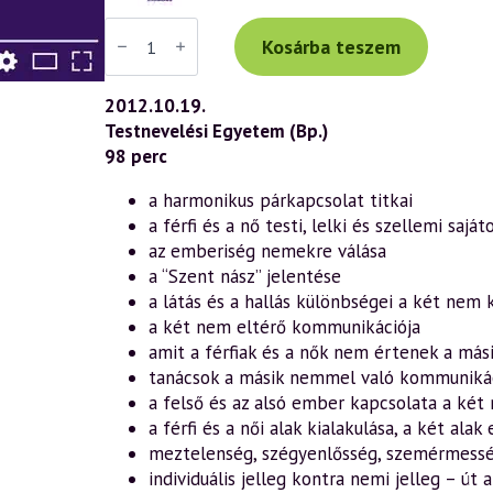
Váradi
Tibor
Kosárba teszem
előadás
(612)
—
2012.10.19.
Lélektől
Testnevelési Egyetem (Bp.)
lélekig
–
98 perc
a
harmonikus
a harmonikus párkapcsolat titkai
párkapcsolatról
5.
a férfi és a nő testi, lelki és szellemi saját
rész
az emberiség nemekre válása
(2012.10.19.)
mennyiség
a “Szent nász” jelentése
a látás és a hallás különbségei a két nem 
a két nem eltérő kommunikációja
amit a férfiak és a nők nem értenek a má
tanácsok a másik nemmel való kommuniká
a felső és az alsó ember kapcsolata a két
a férfi és a női alak kialakulása, a két ala
meztelenség, szégyenlősség, szemérmessé
individuális jelleg kontra nemi jelleg – út