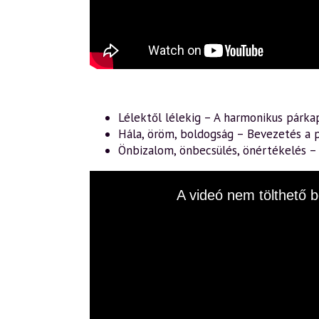
Lélektől lélekig – A harmonikus párka
Hála, öröm, boldogság – Bevezetés a p
Önbizalom, önbecsülés, önértékelés 
This
A videó nem tölthető b
is
a
modal
window.