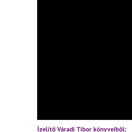
Ízelítő Váradi Tibor könyveiből: