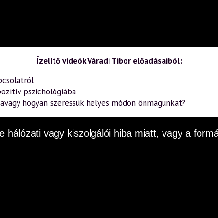
Ízelítő videók Váradi Tibor előadásaiból:
pcsolatról
ozitív pszichológiába
– avagy hogyan szeressük helyes módon önmagunkat?
e hálózati vagy kiszolgálói hiba miatt, vagy a fo