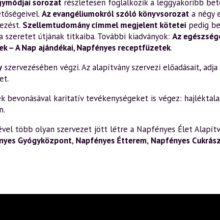
gymódjai sorozat
részletesen foglalkozik a leggyakoribb bete
etőségeivel.
Az evangéliumokról szóló könyvsorozat
a négy 
ezést.
Szellemtudomány címmel megjelent kötetei
pedig be
a szeretet útjának titkaiba. További kiadványok:
Az egészsége
k – A Nap ajándékai
,
Napfényes receptfüzetek
.
y
szervezésében végzi. Az alapítvány szervezi előadásait, adja k
et.
bevonásával karitatív tevékenységeket is végez: hajléktalan
n.
el több olyan szervezet jött létre a Napfényes Élet Alapítv
nyes Gyógyközpont
,
Napfényes Étterem
,
Napfényes Cukrás