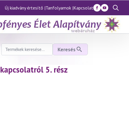
Új kiadvány értesítő |
Tanfolyamok |
Kapcsolat
Search
for:
Keresés
Keresés
a
következőre:
kapcsolatról 5. rész