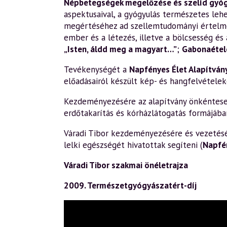
Népbetegségek megelőzése és szelíd gyó
aspektusaival, a gyógyulás természetes leh
megértéséhez ad szellemtudományi értelm
ember és a létezés, illetve a bölcsesség és 
„Isten, áldd meg a magyart…”
;
Gabonaétele
Tevékenységét a
Napfényes Élet Alapítván
előadásairól készült kép- és hangfelvételek
Kezdeményezésére az alapítvány önkéntesek 
erdőtakarítás és kórházlátogatás formájába
Váradi Tibor kezdeményezésére és vezetésév
lelki egészségét hivatottak segíteni (
Napfé
Váradi Tibor szakmai önéletrajza
2009. Természetgyógyászatért-díj