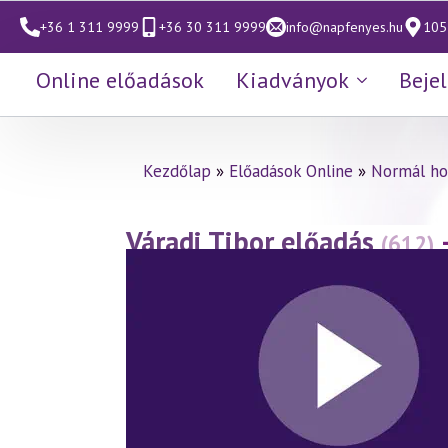
+36 1 311 9999
+36 30 311 9999
info@napfenyes.hu
1053
Online előadások
Kiadványok
Beje
Kezdőlap
»
Előadások Online
»
Normál ho
Váradi Tibor előadás
(612)
(2012.10.19.)