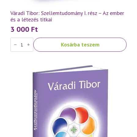
Váradi Tibor: Szellemtudomány I. rész – Az ember
és a létezés titkai
3 000
Ft
Váradi
Kosárba teszem
Tibor:
Szellemtudomány
I.
rész
-
Az
ember
és
a
létezés
titkai
mennyiség