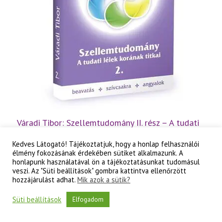
Váradi Tibor: Szellemtudomány II. rész – A tudati
lélek korának titkai
Kedves Látogató! Tájékoztatjuk, hogy a honlap felhasználói
3 000
Ft
élmény fokozásának érdekében sütiket alkalmazunk. A
honlapunk használatával ön a tájékoztatásunkat tudomásul
Váradi
veszi. Az "Süti beállítások" gombra kattintva ellenőrzött
Kosárba teszem
Tibor:
hozzájárulást adhat.
Mik azok a sütik?
Szellemtudomány
II.
rész
Süti beállítások
Elfogadom
-
A
tudati