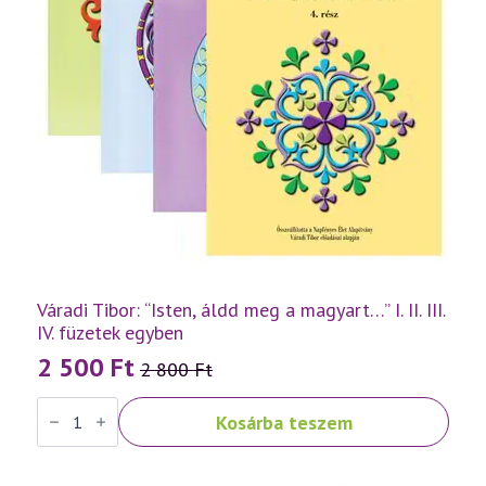
Váradi Tibor: “Isten, áldd meg a magyart…” I. II. III.
IV. füzetek egyben
2 500
Ft
2 800
Ft
Original
Current
Váradi
price
price
Kosárba teszem
Tibor:
was:
is:
"Isten,
áldd
2
2
meg