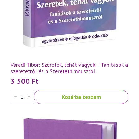
Váradi Tibor: Szeretek, tehát vagyok – Tanítások a
szeretetről és a Szeretethimnuszról
3 500
Ft
Váradi
Kosárba teszem
Tibor:
Szeretek,
tehát
vagyok
–
Tanítások
a
szeretetről
és