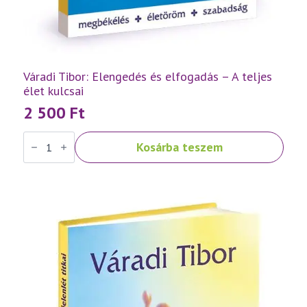
Váradi Tibor: Elengedés és elfogadás – A teljes
élet kulcsai
2 500
Ft
Váradi
Kosárba teszem
Tibor:
Elengedés
és
elfogadás
–
A
teljes
élet
kulcsai
mennyiség