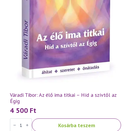
Váradi Tibor: Az élő ima titkai – Híd a szívtől az
Égig
4 500
Ft
Váradi
Kosárba teszem
Tibor:
Az