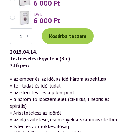
6 000
Ft
DVD
6 000
Ft
Váradi
Tibor
Kosárba teszem
előadás
(634)
—
2013.04.14.
Mulandóságtól
Testnevelési Egyetem (Bp.)
az
örökkévalóságig
236 perc
–
Az
idő
• az ember és az idő, az idő három aspektusa
titkai
• tér-tudat és idő-tudat
a
pszichológiában,
• az éteri test és a jelen-pont
a
• a három fő időszemlélet (ciklikus, lineáris és
filozófiában,
a
spirális)
vallásokban
• Arisztotelész az időről
és
• az idő születése, események a Szaturnusz-létben
a
szellemtudományban
• Isten és az örökkévalóság
1.