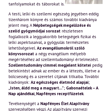
tanfolyamokat és táborokat is.
A testi, lelki és szellemi egészség jegyében eddig
tizenhárom könyve és számos további kiadványa
jelent meg. A
Népbetegségek megelőzése és
szelíd gyógymódjai sorozat
részletesen
foglalkozik a leggyakoribb betegségek fizikai és
lelki aspektusaival, a gyógyulás természetes
lehetőségeivel.
Az evangéliumokról szóló
könyvsorozat
a négy evangélium mélyebb
megértéséhez ad szellemtudományi értelmezést.
Szellemtudomány címmel megjelent kötetei
pedig
betekintést adnak az ember és a létezés, illetve a
bölcsesség és a szeretet útjának titkaiba. További
kiadványok:
Az egészséges életmód alapjai
;
„Isten, áldd meg a magyart…”
;
Gabonaételek – A
Nap ajándékai
,
Napfényes receptfüzetek
.
Tevékenységét a
Napfényes Élet Alapítvány
szervezésében végzi. Az alapítvány szervezi