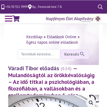
+36 30 311 9999
Bp., Ferenciek tere 7-8.
Search
for:
Kezdőlap
»
Előadások Online
»
Egész napos online előadások
Keresés
Keresés
a
következőre:
Váradi Tibor előadás
—
(634)
Mulandóságtól az örökkévalóságig
– Az idő titkai a pszichológiában, a
filozófiában, a vallásokban és a
szellemtudományban 1. rész
(2013.04.14.)