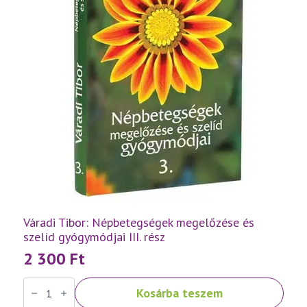
Váradi Tibor: Népbetegségek megelőzése és
szelíd gyógymódjai III. rész
2 300
Ft
Váradi
Kosárba teszem
Tibor:
Népbetegségek