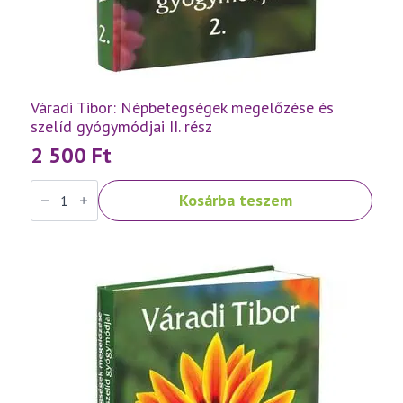
Váradi Tibor: Népbetegségek megelőzése és
szelíd gyógymódjai II. rész
2 500
Ft
Váradi
Kosárba teszem
Tibor:
Népbetegségek
megelőzése
és
szelíd
gyógymódjai
II.
rész
mennyiség