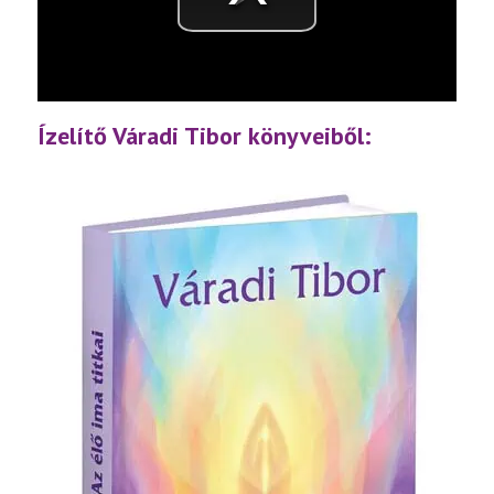
Videó
lejátsz
Ízelítő Váradi Tibor könyveiből: