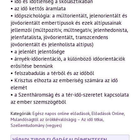
• idő és időtlenség a skolasztikában
rész
(2013.04.14.)
• az idő kettős áramlata
mennyiség
• időpszichológia: a múltorientált, jelenorientált és
jövőorientált embertípusok és ezek altípusainak
jellemzői (múltpozitív, múltnegatív, jelenhedonista,
jelenfatalista, jövőorientált, transzcendens
jövőorientált és jelenholista altípus)
• a jelenlét jelentősége
• árnyék-időorientáció, a különböző időorientációk
erősítése bennünk
• felszabadulás a térből és az időből
• Krisztus elhozta az emberiség számára az idő
elemét
• a Szentháromság és a tér-idő-szeretet kapcsolata
az ember szemszögéből
Kategóriák:
Egész napos online előadások
,
Előadások Online
,
Mulandóságtól az örökkévalóságig – Az idő titkai
,
Szellemtudomány (vegyes)