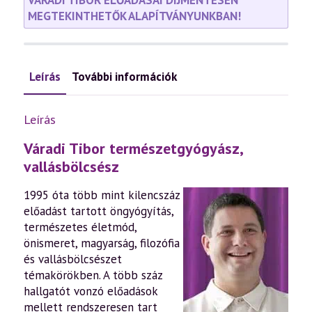
VÁRADI TIBOR ELŐADÁSAI DÍJMENTESEN
MEGTEKINTHETŐK ALAPÍTVÁNYUNKBAN!
Leírás
További információk
Leírás
Váradi Tibor természetgyógyász,
vallásbölcsész
1995 óta több mint kilencszáz
előadást tartott öngyógyítás,
természetes életmód,
önismeret, magyarság, filozófia
és vallásbölcsészet
témakörökben. A több száz
hallgatót vonzó előadások
mellett rendszeresen tart