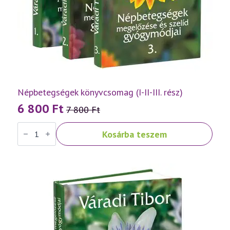
Népbetegségek könyvcsomag (I-II-III. rész)
6 800
Ft
7 800
Ft
Original
Current
Népbetegségek
price
price
Kosárba teszem
könyvcsomag
was:
is:
(I-
II-
7
6
III.
rész)
800 Ft.
800 Ft.
mennyiség