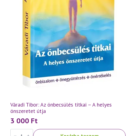
Váradi Tibor: Az önbecsülés titkai – A helyes
önszeretet útja
3 000
Ft
Váradi
Kosárba teszem
Tibor: