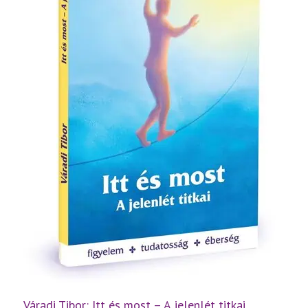
Váradi Tibor: Itt és most – A jelenlét titkai