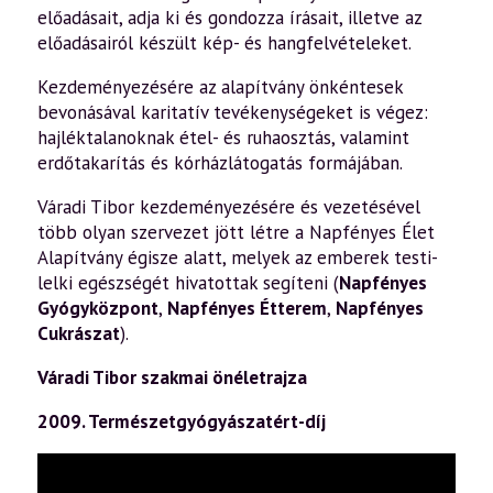
előadásait, adja ki és gondozza írásait, illetve az
előadásairól készült kép- és hangfelvételeket.
Kezdeményezésére az alapítvány önkéntesek
bevonásával karitatív tevékenységeket is végez:
hajléktalanoknak étel- és ruhaosztás, valamint
erdőtakarítás és kórházlátogatás formájában.
Váradi Tibor kezdeményezésére és vezetésével
több olyan szervezet jött létre a Napfényes Élet
Alapítvány égisze alatt, melyek az emberek testi-
lelki egészségét hivatottak segíteni (
Napfényes
Gyógyközpont
,
Napfényes Étterem
,
Napfényes
Cukrászat
).
Váradi Tibor szakmai önéletrajza
2009. Természetgyógyászatért-díj