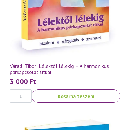
Váradi Tibor: Lélektől lélekig – A harmonikus
párkapcsolat titkai
3 000
Ft
Váradi
Kosárba teszem
Tibor:
Lélektől
lélekig
–
A
harmonikus
párkapcsolat
titkai