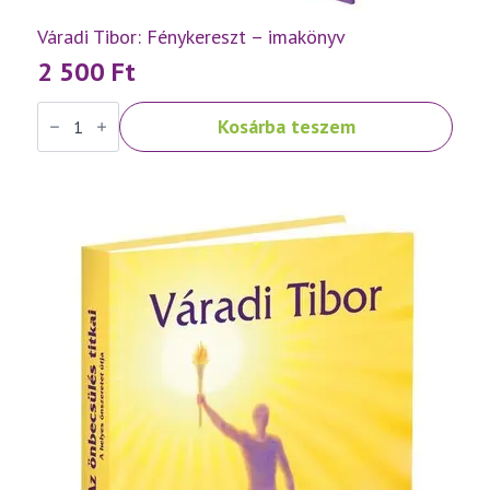
Váradi Tibor: Fénykereszt – imakönyv
2 500
Ft
Váradi
Kosárba teszem
Tibor:
Fénykereszt
–
imakönyv
mennyiség