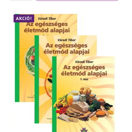
megelőzése
és
szelíd
gyógymódjai
AKCIÓ!
III.
rész
mennyiség