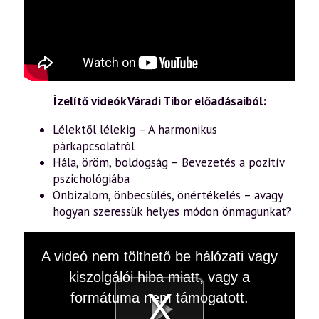
Ízelítő videók Váradi Tibor előadásaiból:
Lélektől lélekig – A harmonikus
párkapcsolatról
Hála, öröm, boldogság – Bevezetés a pozitív
pszichológiába
Önbizalom, önbecsülés, önértékelés – avagy
hogyan szeressük helyes módon önmagunkat?
This
A videó nem tölthető be hálózati vagy
is
a
kiszolgálói hiba miatt, vagy a
modal
window.
formátuma nem támogatott.