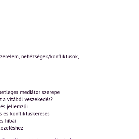
szerelem, nehézségek/konfliktusok,
e
esetleges mediátor szerepe
z a vitából veszekedés?
dés jellemzői
s és konfliktuskeresés
es hibái
skezeléshez