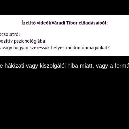
Ízelítő videók Váradi Tibor előadásaiból:
pcsolatról
ozitív pszichológiába
– avagy hogyan szeressük helyes módon önmagunkat?
e hálózati vagy kiszolgálói hiba miatt, vagy a fo