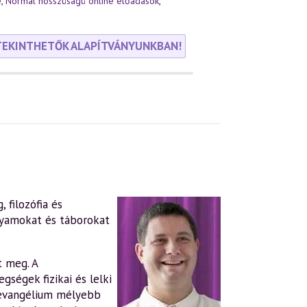
e
,
Normál hosszúságú online előadások
,
TEKINTHETŐK ALAPÍTVÁNYUNKBAN!
 filozófia és
lyamokat és táborokat
t meg. A
gségek fizikai és lelki
evangélium mélyebb