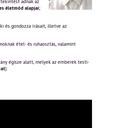
tekintést adnak az
s életmód alapjai
;
i és gondozza írásait, illetve az
oknak étel- és ruhaosztás, valamint
ány égisze alatt, melyek az emberek testi-
zat
).