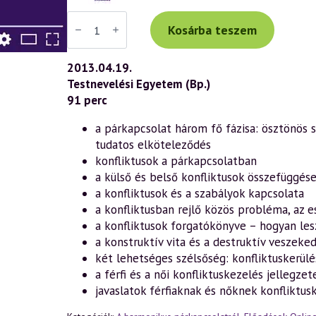
Váradi
Tibor
Kosárba teszem
előadás
(635)
—
2013.04.19.
Lélektől
Testnevelési Egyetem (Bp.)
lélekig
–
91 perc
a
harmonikus
a párkapcsolat három fő fázisa: ösztönös 
párkapcsolatról
7.
tudatos elköteleződés
rész
konfliktusok a párkapcsolatban
(2013.04.19.)
mennyiség
a külső és belső konfliktusok összefüggés
a konfliktusok és a szabályok kapcsolata
a konfliktusban rejlő közös probléma, az 
a konfliktusok forgatókönyve – hogyan les
a konstruktív vita és a destruktív veszeke
két lehetséges szélsőség: konfliktuskerülé
a férfi és a női konfliktuskezelés jellegzet
javaslatok férfiaknak és nőknek konfliktu