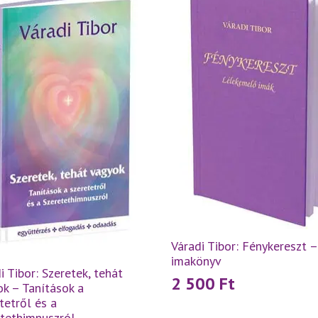
Váradi Tibor: Fénykereszt –
imakönyv
i Tibor: Szeretek, tehát
2 500
Ft
k – Tanítások a
tetről és a
etethimnuszról