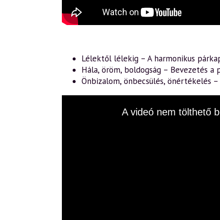
Lélektől lélekig – A harmonikus párka
Hála, öröm, boldogság – Bevezetés a p
Önbizalom, önbecsülés, önértékelés 
This
A videó nem tölthető b
is
a
modal
window.