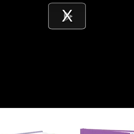
Videó
lejátsz