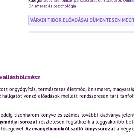
Kategóriák:
A harmonikus párkapcsolatról
,
Előadások Onlin
Önismeret és pszichológia
VÁRADI TIBOR ELŐADÁSAI DÍJMENTESEN MEG
vallásbölcsész
ott öngyógyítás, természetes életmód, önismeret, magyarság,
z hallgatót vonzó előadások mellett rendszeresen tart tanfo
en eddig tizenhárom könyve és számos további kiadványa jelen
gymódjai sorozat
részletesen foglalkozik a leggyakoribb bete
etőségeivel.
Az evangéliumokról szóló könyvsorozat
a négy 