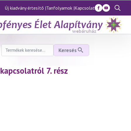
Új kiadvány értesítő |
Tanfolyamok |
Kapcsolat
Search
for:
Keresés
Keresés
a
következőre:
kapcsolatról 7. rész