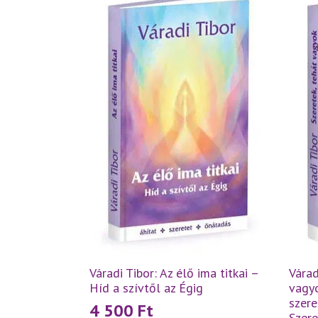
Váradi Tibor: Az élő ima titkai –
Várad
Híd a szívtől az Égig
vagyo
szere
4 500
Ft
Szer