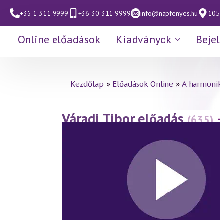
+36 1 311 9999
+36 30 311 9999
info@napfenyes.hu
1053
Online előadások
Kiadványok
Beje
Kezdőlap
»
Előadások Online
»
A harmonik
Váradi Tibor előadás
(635)
(2013.04.19.)