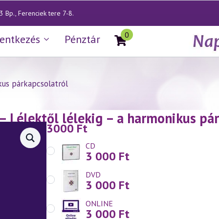
 Bp., Ferenciek tere 7-8.
0
lentkezés
Pénztár
us párkapcsolatról
— Lélektől lélekig – a harmonikus pár
3000
Ft
CD
3 000
Ft
DVD
3 000
Ft
ONLINE
3 000
Ft