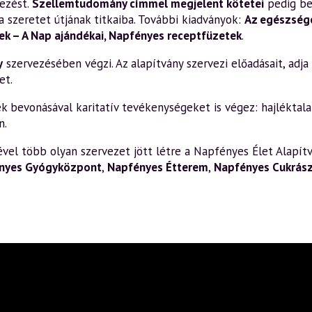
ezést.
Szellemtudomány címmel megjelent kötetei
pedig be
a szeretet útjának titkaiba. További kiadványok:
Az egészsége
k – A Nap ajándékai
,
Napfényes receptfüzetek
.
y
szervezésében végzi. Az alapítvány szervezi előadásait, adja k
et.
bevonásával karitatív tevékenységeket is végez: hajléktalan
n.
el több olyan szervezet jött létre a Napfényes Élet Alapítv
nyes Gyógyközpont
,
Napfényes Étterem
,
Napfényes Cukrás