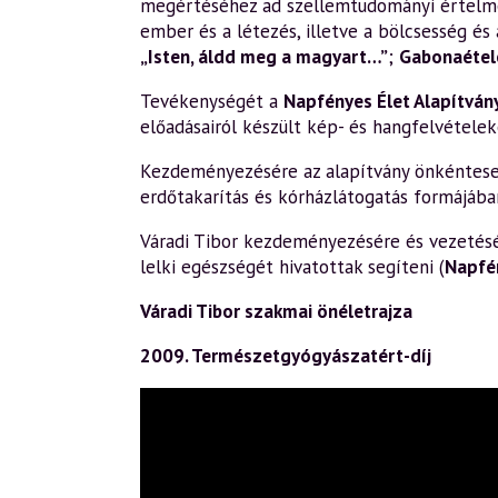
megértéséhez ad szellemtudományi értelm
ember és a létezés, illetve a bölcsesség és 
„Isten, áldd meg a magyart…”
;
Gabonaétele
Tevékenységét a
Napfényes Élet Alapítván
előadásairól készült kép- és hangfelvételek
Kezdeményezésére az alapítvány önkéntesek 
erdőtakarítás és kórházlátogatás formájába
Váradi Tibor kezdeményezésére és vezetésév
lelki egészségét hivatottak segíteni (
Napfé
Váradi Tibor szakmai önéletrajza
2009. Természetgyógyászatért-díj