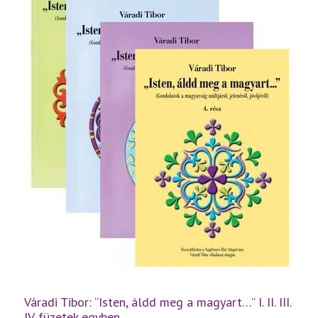
mennyiség
Váradi Tibor: “Isten, áldd meg a magyart…” I. II. III.
IV. füzetek egyben