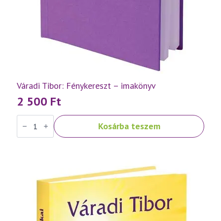
Váradi Tibor: Fénykereszt – imakönyv
2 500
Ft
Váradi
Kosárba teszem
Tibor:
Fénykereszt
–
imakönyv
mennyiség