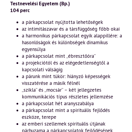
Testnevelési Egyetem (Bp.)
lélekig
–
104 perc
a
harmonikus
a párkapcsolat nyújtotta lehetőségek
párkapcsolatról
8.
az intimitászavar és a társfüggőség főbb okai
rész
a harmonikus párkapcsolat egyik alappillére: a
(2013.08.03.)
mennyiség
hasonlóságok és különbségek dinamikus
egyensúlya
a párkapcsolat mint „ébresztőóra”
a projekciótól és az elégedetlenségtől a
kapcsolati válságig
a párunk mint tükör: hiányzó képességek
visszatérése a másik félnél
„szikla” és „mocsár” – két jellegzetes
kommunikációs típus részletes jellemzése
a párkapcsolat hét aranyszabálya
a párkapcsolat mint a spirituális fejlődés
eszköze, terepe
az emberi szellemek spirituális útjának
párhuzama a párkapcsolatok fejlődésének