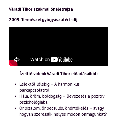
Váradi Tibor szakmai önéletrajza
2009. Természetgyógyászatért-díj
Ízelítő videók Váradi Tibor előadásaiból:
Lélektől lélekig – A harmonikus
párkapcsolatról
Hála, öröm, boldogság – Bevezetés a pozitív
pszichológiába
Önbizalom, önbecsülés, önértékelés – avagy
hogyan szeressük helyes módon önmagunkat?