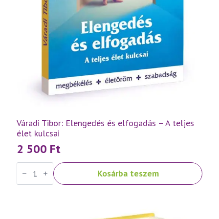
Váradi Tibor: Elengedés és elfogadás – A teljes
élet kulcsai
2 500
Ft
Váradi
Kosárba teszem
Tibor:
Elengedés
és
elfogadás
–
A