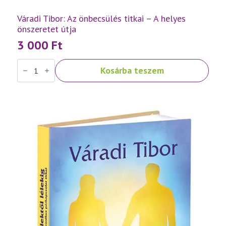
Váradi Tibor: Az önbecsülés titkai – A helyes
önszeretet útja
3 000
Ft
Váradi
Kosárba teszem
Tibor:
Az
önbecsülés
titkai
–
A
helyes
önszeretet
útja
mennyiség