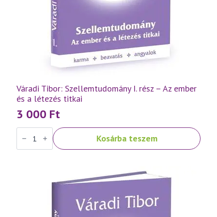
Váradi Tibor: Szellemtudomány I. rész – Az ember
és a létezés titkai
3 000
Ft
Váradi
Kosárba teszem
Tibor:
Szellemtudomány
I.
rész
-
Az
ember
és
a
létezés
titkai