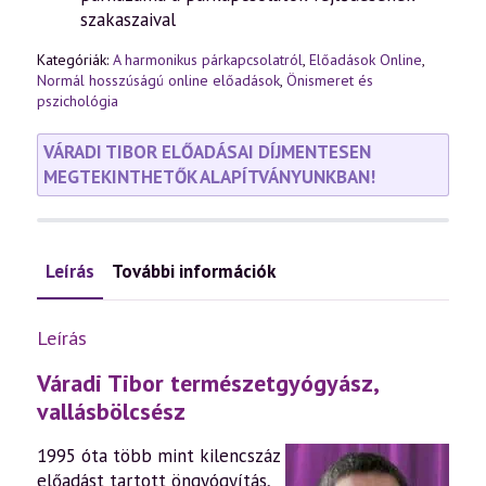
szakaszaival
Kategóriák:
A harmonikus párkapcsolatról
,
Előadások Online
,
Normál hosszúságú online előadások
,
Önismeret és
pszichológia
VÁRADI TIBOR ELŐADÁSAI DÍJMENTESEN
MEGTEKINTHETŐK ALAPÍTVÁNYUNKBAN!
Leírás
További információk
Leírás
Váradi Tibor természetgyógyász,
vallásbölcsész
1995 óta több mint kilencszáz
előadást tartott öngyógyítás,