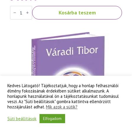
Váradi
Kosárba teszem
Tibor:
Szellemtudomány
II.
rész
-
A
tudati
lélek
korának
titkai
mennyiség
Kedves Látogató! Tájékoztatjuk, hogy a honlap felhasználói
élmény fokozásának érdekében sütiket alkalmazunk. A
honlapunk használatával ön a tájékoztatásunkat tudomásul
veszi. Az "Süti beállítások" gombra kattintva ellenőrzött
hozzájárulást adhat.
Mik azok a sütik?
Süti beállítások
Elfogadom