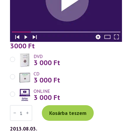
3000
Ft
DVD
3 000
Ft
CD
3 000
Ft
ONLINE
3 000
Ft
Váradi
Tibor
Kosárba teszem
előadás
(640)
—
2013.08.03.
Lélektől