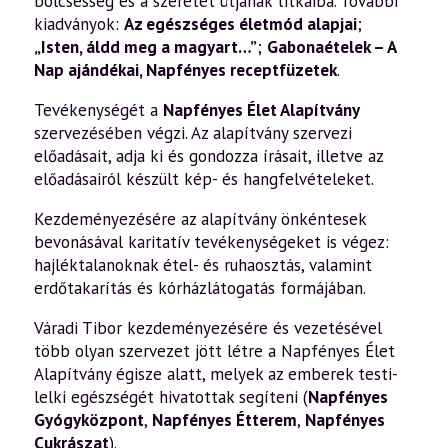
bölcsesség és a szeretet útjának titkaiba. További
kiadványok:
Az egészséges életmód alapjai
;
„Isten, áldd meg a magyart…”
;
Gabonaételek – A
Nap ajándékai
,
Napfényes receptfüzetek
.
Tevékenységét a
Napfényes Élet Alapítvány
szervezésében végzi. Az alapítvány szervezi
előadásait, adja ki és gondozza írásait, illetve az
előadásairól készült kép- és hangfelvételeket.
Kezdeményezésére az alapítvány önkéntesek
bevonásával karitatív tevékenységeket is végez:
hajléktalanoknak étel- és ruhaosztás, valamint
erdőtakarítás és kórházlátogatás formájában.
Váradi Tibor kezdeményezésére és vezetésével
több olyan szervezet jött létre a Napfényes Élet
Alapítvány égisze alatt, melyek az emberek testi-
lelki egészségét hivatottak segíteni (
Napfényes
Gyógyközpont
,
Napfényes Étterem
,
Napfényes
Cukrászat
).