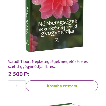
Váradi Tibor: Népbetegségek megelőzése és
szelíd gyógymódjai II. rész
2 500
Ft
Váradi
Kosárba teszem
Tibor:
Népbetegségek
megelőzése
és
szelíd
gyógymódjai