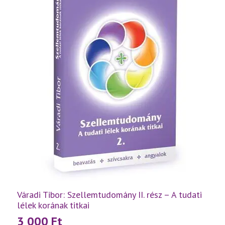
mennyiség
Váradi Tibor: Szellemtudomány II. rész – A tudati
lélek korának titkai
3 000
Ft