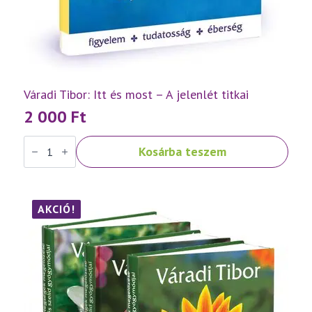
Váradi Tibor: Itt és most – A jelenlét titkai
2 000
Ft
Váradi
Kosárba teszem
Tibor:
Itt
és
most
–
A
AKCIÓ!
jelenlét
titkai
mennyiség