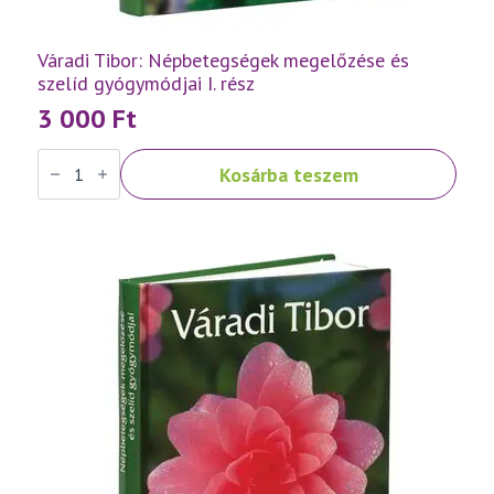
Váradi Tibor: Népbetegségek megelőzése és
szelíd gyógymódjai I. rész
3 000
Ft
Váradi
Kosárba teszem
Tibor:
Népbetegségek
megelőzése
és
szelíd
gyógymódjai
I.
rész
mennyiség