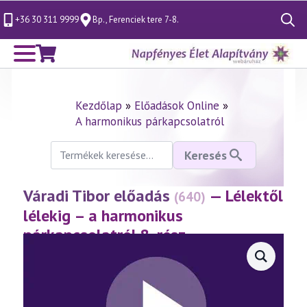
+36 30 311 9999
Bp., Ferenciek tere 7-8.
Search
for:
Kezdőlap
»
Előadások Online
»
A harmonikus párkapcsolatról
Keresés
Keresés
a
következőre:
Váradi Tibor előadás
— Lélektől
(640)
lélekig – a harmonikus
párkapcsolatról 8. rész
(2013.08.03.)