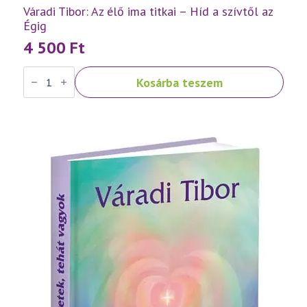
Váradi Tibor: Az élő ima titkai – Híd a szívtől az
Égig
4 500
Ft
Váradi
Kosárba teszem
Tibor:
Az
élő
ima
titkai
–
Híd
a
szívtől
az
Égig
mennyiség