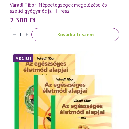
Váradi Tibor: Népbetegségek megelőzése és
szelíd gyógymódjai III. rész
2 300
Ft
Váradi
Kosárba teszem
Tibor:
Népbetegségek
megelőzése
és
szelíd
gyógymódjai
AKCIÓ!
III.
rész
mennyiség