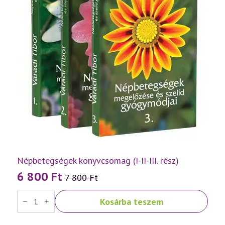
Népbetegségek könyvcsomag (I-II-III. rész)
6 800
Ft
7 800
Ft
Original
Current
Népbetegségek
price
price
Kosárba teszem
könyvcsomag
was:
is:
(I-
II-
7
6