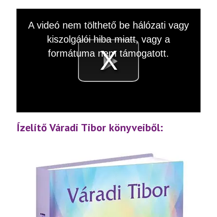
This
A videó nem tölthető be hálózati vagy
is
a
kiszolgálói hiba miatt, vagy a
modal
window.
formátuma nem támogatott.
Videó
lejátsz
Ízelítő Váradi Tibor könyveiből: