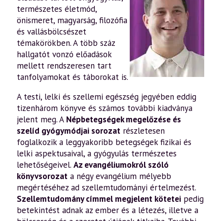
természetes életmód,
önismeret, magyarság, filozófia
és vallásbölcsészet
témakörökben. A több száz
hallgatót vonzó előadások
mellett rendszeresen tart
tanfolyamokat és táborokat is.
A testi, lelki és szellemi egészség jegyében eddig
tizenhárom könyve és számos további kiadványa
jelent meg. A
Népbetegségek megelőzése és
szelíd gyógymódjai sorozat
részletesen
foglalkozik a leggyakoribb betegségek fizikai és
lelki aspektusaival, a gyógyulás természetes
lehetőségeivel.
Az evangéliumokról szóló
könyvsorozat
a négy evangélium mélyebb
megértéséhez ad szellemtudományi értelmezést.
Szellemtudomány címmel megjelent kötetei
pedig
betekintést adnak az ember és a létezés, illetve a