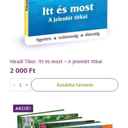
Váradi Tibor: Itt és most – A jelenlét titkai
2 000
Ft
Váradi
Kosárba teszem
Tibor:
Itt
és
most
–
A
AKCIÓ!
jelenlét
titkai
mennyiség