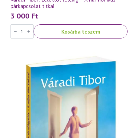
párkapcsolat titkai
3 000
Ft
Váradi
Kosárba teszem
Tibor:
Lélektől
lélekig
–
A
harmonikus
párkapcsolat
titkai
mennyiség