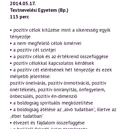
—
2014.05.17.
Hála,
Testnevelési Egyetem (Bp.)
öröm,
boldogság
113 perc
–
Bevezetés
a
• pozitív célok kitűzése mint a sikeresség egyik
pozitív
tényezője
pszichológiába
3.
• a nem megfelelő célok ismérvei
rész
• a pozitív cél szintjei
(2014.05.17.)
mennyiség
• a pozitív célok és az értékrend összefüggése
• pozitív célokkal kapcsolatos kérdések
• a pozitív cél elérésének hét tényezője és ezek
mélyebb jelentése:
pozitív önelvárás, pozitív önmotiváció, pozitív
önértékelés, pozitív önirányítás, önfegyelem,
önbecsülés, pozitív én-dimenzió
• a boldogság spirituális megközelítése
• a boldogság átélése az „alvó tudatban”, illetve az
„éber tudatban”
• élvezet és fájdalom összefüggése