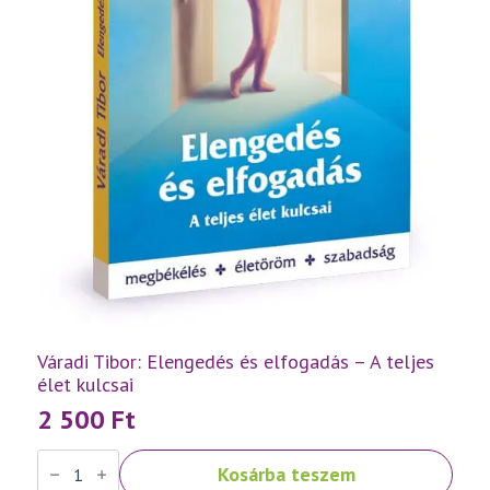
Váradi Tibor: Elengedés és elfogadás – A teljes
élet kulcsai
2 500
Ft
Váradi
Kosárba teszem
Tibor: