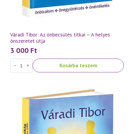
Váradi Tibor: Az önbecsülés titkai – A helyes
önszeretet útja
3 000
Ft
Váradi
Kosárba teszem
Tibor:
Az
önbecsülés
titkai
–
A
helyes
önszeretet
útja
mennyiség