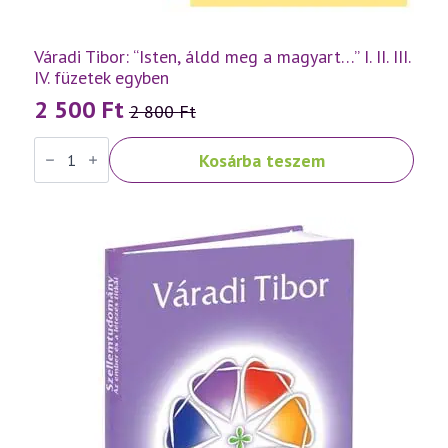
Váradi Tibor: “Isten, áldd meg a magyart…” I. II. III.
IV. füzetek egyben
2 500
Ft
2 800
Ft
Original
Current
Váradi
price
price
Kosárba teszem
Tibor:
was:
is:
"Isten,
áldd
2
2
meg
a
800 Ft.
500 Ft.
magyart..."
I.
II.
III.
IV.
füzetek
egyben
mennyiség