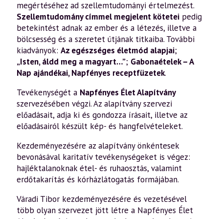
megértéséhez ad szellemtudományi értelmezést.
Szellemtudomány címmel megjelent kötetei
pedig
betekintést adnak az ember és a létezés, illetve a
bölcsesség és a szeretet útjának titkaiba. További
kiadványok:
Az egészséges életmód alapjai
;
„Isten, áldd meg a magyart…”
;
Gabonaételek – A
Nap ajándékai
,
Napfényes receptfüzetek
.
Tevékenységét a
Napfényes Élet Alapítvány
szervezésében végzi. Az alapítvány szervezi
előadásait, adja ki és gondozza írásait, illetve az
előadásairól készült kép- és hangfelvételeket.
Kezdeményezésére az alapítvány önkéntesek
bevonásával karitatív tevékenységeket is végez:
hajléktalanoknak étel- és ruhaosztás, valamint
erdőtakarítás és kórházlátogatás formájában.
Váradi Tibor kezdeményezésére és vezetésével
több olyan szervezet jött létre a Napfényes Élet