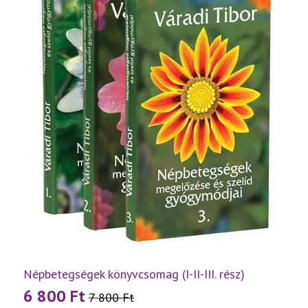
Népbetegségek könyvcsomag (I-II-III. rész)
6 800
Ft
7 800
Ft
Original
Current