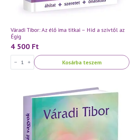
Váradi Tibor: Az élő ima titkai – Híd a szívtől az
Égig
4 500
Ft
Váradi
Kosárba teszem
Tibor:
Az
élő
ima
titkai
–
Híd
a
szívtől
az
Égig
mennyiség