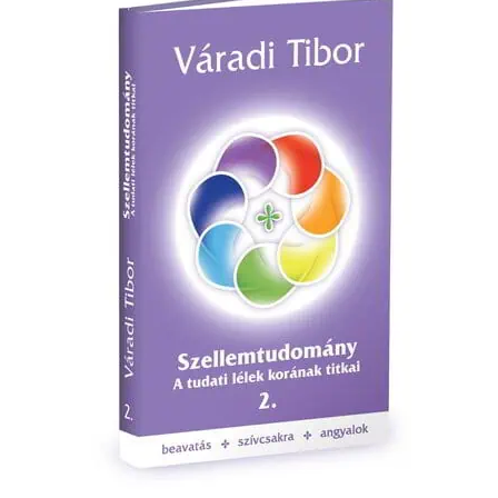
ember
és
a
létezés
titkai
mennyiség