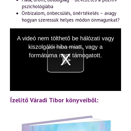
pszichológiába
Önbizalom, önbecsülés, önértékelés – avagy
hogyan szeressük helyes módon önmagunkat?
This
A videó nem tölthető be hálózati vagy
is
a
kiszolgálói hiba miatt, vagy a
modal
window.
formátuma nem támogatott.
Videó
lejátsz
Ízelítő Váradi Tibor könyveiből: