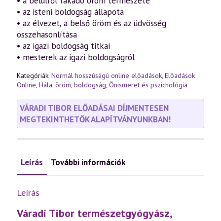
• a belülről fakadó öröm természete
• az isteni boldogság állapota
• az élvezet, a belső öröm és az üdvösség
összehasonlítása
• az igazi boldogság titkai
• mesterek az igazi boldogságról
Kategóriák:
Normál hosszúságú online előadások
,
Előadások
Online
,
Hála, öröm, boldogság
,
Önismeret és pszichológia
VÁRADI TIBOR ELŐADÁSAI DÍJMENTESEN
MEGTEKINTHETŐK ALAPÍTVÁNYUNKBAN!
Leírás
További információk
Leírás
Váradi Tibor természetgyógyász,