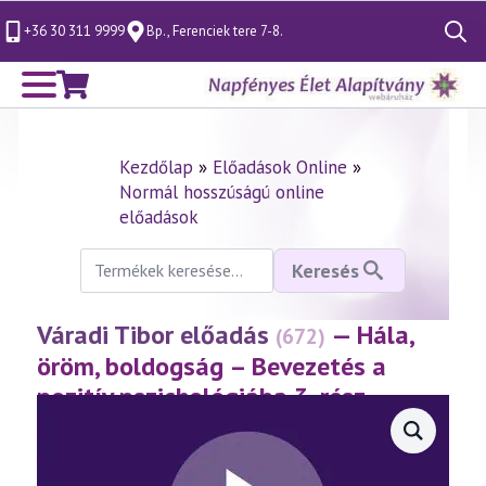
+36 30 311 9999
Bp., Ferenciek tere 7-8.
Search
for:
Kezdőlap
»
Előadások Online
»
Normál hosszúságú online
előadások
Keresés
Keresés
a
következőre:
Váradi Tibor előadás
— Hála,
(672)
öröm, boldogság – Bevezetés a
pozitív pszichológiába 3. rész
(2014.05.17.)