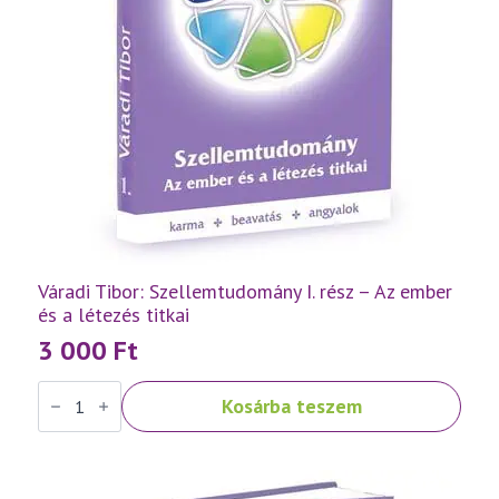
Váradi Tibor: Szellemtudomány I. rész – Az ember
és a létezés titkai
3 000
Ft
Váradi
Kosárba teszem
Tibor:
Szellemtudomány
I.
rész
-
Az