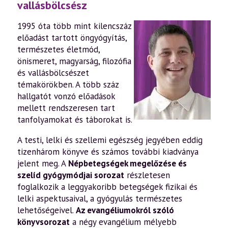
vallásbölcsész
1995 óta több mint kilencszáz
előadást tartott öngyógyítás,
természetes életmód,
önismeret, magyarság, filozófia
és vallásbölcsészet
témakörökben. A több száz
hallgatót vonzó előadások
mellett rendszeresen tart
tanfolyamokat és táborokat is.
A testi, lelki és szellemi egészség jegyében eddig
tizenhárom könyve és számos további kiadványa
jelent meg. A
Népbetegségek megelőzése és
szelíd gyógymódjai sorozat
részletesen
foglalkozik a leggyakoribb betegségek fizikai és
lelki aspektusaival, a gyógyulás természetes
lehetőségeivel.
Az evangéliumokról szóló
könyvsorozat
a négy evangélium mélyebb