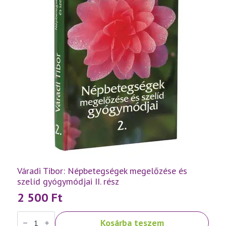
Váradi Tibor: Népbetegségek megelőzése és
szelíd gyógymódjai II. rész
2 500
Ft
Váradi
Kosárba teszem
Tibor: