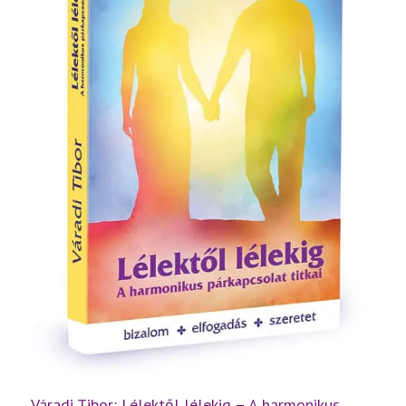
Váradi Tibor: Lélektől lélekig – A harmonikus