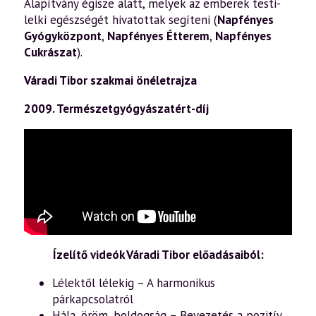
Alapítvány égisze alatt, melyek az emberek testi-
lelki egészségét hivatottak segíteni (
Napfényes
Gyógyközpont
,
Napfényes Étterem
,
Napfényes
Cukrászat
).
Váradi Tibor szakmai önéletrajza
2009. Természetgyógyászatért-díj
Ízelítő videók Váradi Tibor előadásaiból:
Lélektől lélekig – A harmonikus
párkapcsolatról
Hála, öröm, boldogság – Bevezetés a pozitív