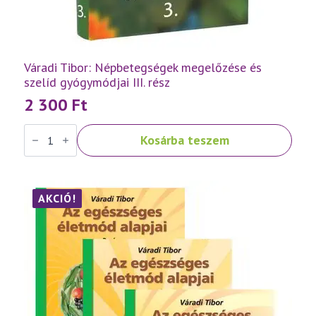
Váradi Tibor: Népbetegségek megelőzése és
szelíd gyógymódjai III. rész
2 300
Ft
Váradi
Kosárba teszem
Tibor:
Népbetegségek
megelőzése
és
szelíd
gyógymódjai
AKCIÓ!
III.
rész
mennyiség