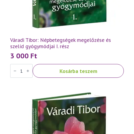
Váradi Tibor: Népbetegségek megelőzése és
szelíd gyógymódjai I. rész
3 000
Ft
Váradi
Kosárba teszem
Tibor:
Népbetegségek
megelőzése
és
szelíd
gyógymódjai
I.
rész
mennyiség