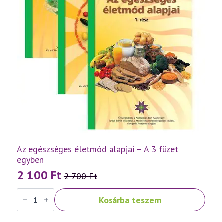
Az egészséges életmód alapjai – A 3 füzet
egyben
2 100
Ft
2 700
Ft
Original
Current
Az
price
price
Kosárba teszem
egészséges
was:
is:
életmód
alapjai