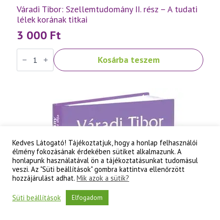
Váradi Tibor: Szellemtudomány II. rész – A tudati
lélek korának titkai
3 000
Ft
Váradi
Kosárba teszem
Tibor:
Szellemtudomány
II.
rész
-
A
tudati
lélek
korának
titkai
mennyiség
Kedves Látogató! Tájékoztatjuk, hogy a honlap felhasználói
élmény fokozásának érdekében sütiket alkalmazunk. A
honlapunk használatával ön a tájékoztatásunkat tudomásul
veszi. Az "Süti beállítások" gombra kattintva ellenőrzött
hozzájárulást adhat.
Mik azok a sütik?
Süti beállítások
Elfogadom