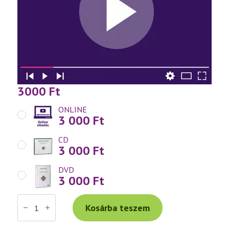
3000
Ft
ONLINE
3 000
Ft
CD
3 000
Ft
DVD
3 000
Ft
Váradi
Tibor
Kosárba teszem
előadás
(672)