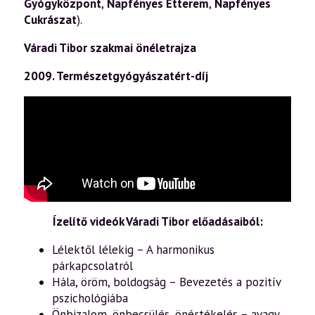
Gyógyközpont
,
Napfényes Étterem
,
Napfényes
Cukrászat
).
Váradi Tibor szakmai önéletrajza
2009. Természetgyógyászatért-díj
Ízelítő videók Váradi Tibor előadásaiból:
Lélektől lélekig – A harmonikus
párkapcsolatról
Hála, öröm, boldogság – Bevezetés a pozitív
pszichológiába
Önbizalom, önbecsülés, önértékelés – avagy