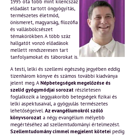
1995 óta több mint kilencszáz
előadást tartott öngyógyítás,
természetes életmód,
önismeret, magyarság, filozófia
és vallásbölcsészet
témakörökben. A több száz
hallgatót vonzó előadások
mellett rendszeresen tart
tanfolyamokat és táborokat is.
A testi, lelki és szellemi egészség jegyében eddig
tizenhárom könyve és számos további kiadványa
jelent meg. A
Népbetegségek megelőzése és
szelíd gyógymódjai sorozat
részletesen
foglalkozik a leggyakoribb betegségek fizikai és
lelki aspektusaival, a gyógyulás természetes
lehetőségeivel.
Az evangéliumokról szóló
könyvsorozat
a négy evangélium mélyebb
megértéséhez ad szellemtudományi értelmezést.
Szellemtudomány címmel megjelent kötetei
pedig