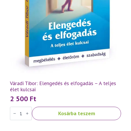
Váradi Tibor: Elengedés és elfogadás – A teljes
élet kulcsai
2 500
Ft
Váradi
Kosárba teszem
Tibor:
Elengedés
és
elfogadás