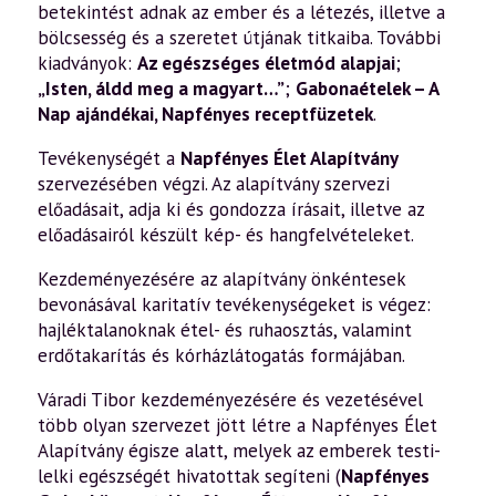
betekintést adnak az ember és a létezés, illetve a
bölcsesség és a szeretet útjának titkaiba. További
kiadványok:
Az egészséges életmód alapjai
;
„Isten, áldd meg a magyart…”
;
Gabonaételek – A
Nap ajándékai
,
Napfényes receptfüzetek
.
Tevékenységét a
Napfényes Élet Alapítvány
szervezésében végzi. Az alapítvány szervezi
előadásait, adja ki és gondozza írásait, illetve az
előadásairól készült kép- és hangfelvételeket.
Kezdeményezésére az alapítvány önkéntesek
bevonásával karitatív tevékenységeket is végez:
hajléktalanoknak étel- és ruhaosztás, valamint
erdőtakarítás és kórházlátogatás formájában.
Váradi Tibor kezdeményezésére és vezetésével
több olyan szervezet jött létre a Napfényes Élet
Alapítvány égisze alatt, melyek az emberek testi-
lelki egészségét hivatottak segíteni (
Napfényes