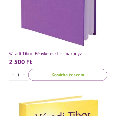
Váradi Tibor: Fénykereszt – imakönyv
2 500
Ft
Váradi
Kosárba teszem
Tibor:
Fénykereszt
–
imakönyv
mennyiség