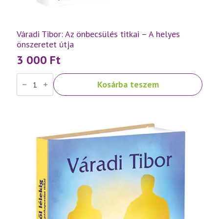
Váradi Tibor: Az önbecsülés titkai – A helyes
önszeretet útja
3 000
Ft
Váradi
Kosárba teszem
Tibor:
Az
önbecsülés
titkai
–
A
helyes
önszeretet
útja
mennyiség