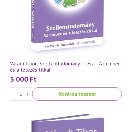
Váradi Tibor: Szellemtudomány I. rész – Az ember
és a létezés titkai
3 000
Ft
Váradi
Kosárba teszem
Tibor:
Szellemtudomány
I.
rész
-
Az
ember
és
a