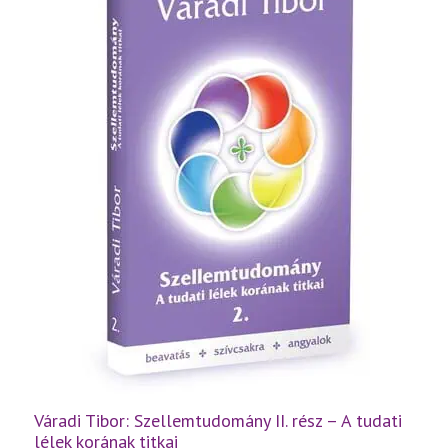
létezés
titkai
mennyiség
Váradi Tibor: Szellemtudomány II. rész – A tudati
lélek korának titkai