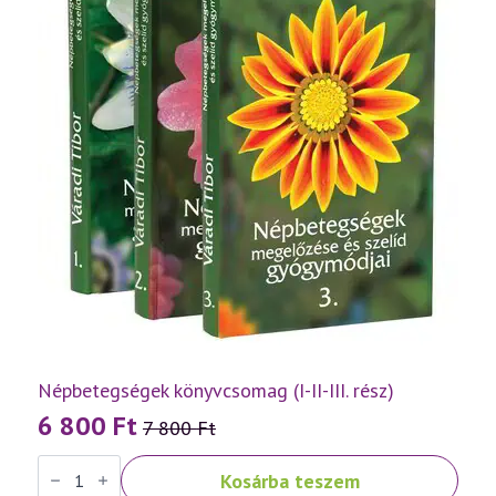
Népbetegségek könyvcsomag (I-II-III. rész)
6 800
Ft
7 800
Ft
Original
Current
Népbetegségek
price
price
Kosárba teszem
könyvcsomag