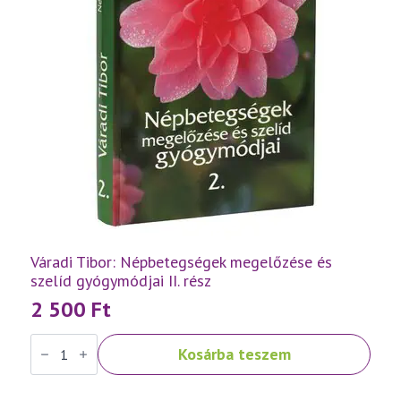
Váradi Tibor: Népbetegségek megelőzése és
szelíd gyógymódjai II. rész
2 500
Ft
Váradi
Kosárba teszem
Tibor:
Népbetegségek
megelőzése
és