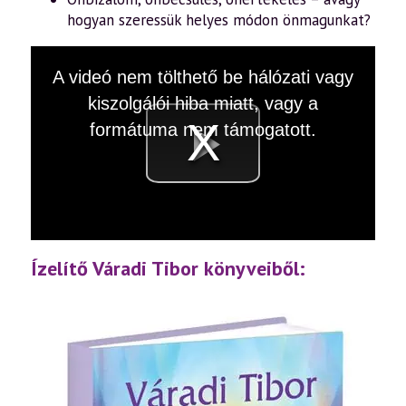
hogyan szeressük helyes módon önmagunkat?
This
A videó nem tölthető be hálózati vagy
is
a
kiszolgálói hiba miatt, vagy a
modal
window.
formátuma nem támogatott.
Videó
lejátsz
Ízelítő Váradi Tibor könyveiből: