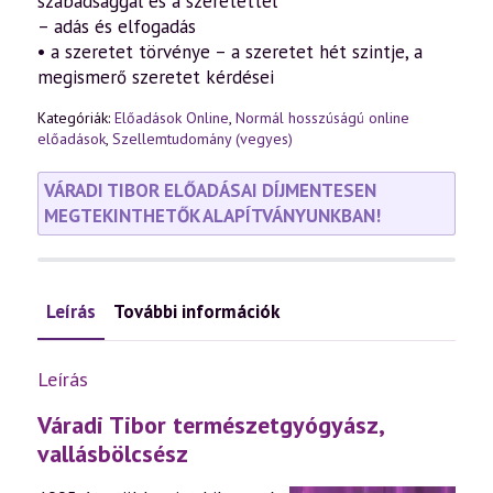
szabadsággal és a szeretettel
– adás és elfogadás
• a szeretet törvénye – a szeretet hét szintje, a
megismerő szeretet kérdései
Kategóriák:
Előadások Online
,
Normál hosszúságú online
előadások
,
Szellemtudomány (vegyes)
VÁRADI TIBOR ELŐADÁSAI DÍJMENTESEN
MEGTEKINTHETŐK ALAPÍTVÁNYUNKBAN!
Leírás
További információk
Leírás
Váradi Tibor természetgyógyász,
vallásbölcsész