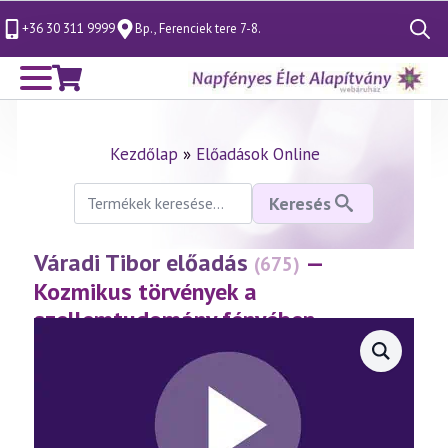
+36 30 311 9999
Bp., Ferenciek tere 7-8.
Search
for:
Kezdőlap
»
Előadások Online
Keresés
Keresés
a
következőre:
Váradi Tibor előadás
—
(675)
Kozmikus törvények a
szellemtudomány fényében
(2014.07.19.)