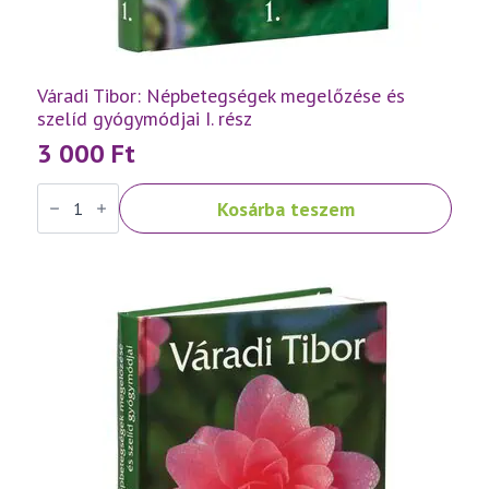
Váradi Tibor: Népbetegségek megelőzése és
szelíd gyógymódjai I. rész
3 000
Ft
Váradi
Kosárba teszem
Tibor:
Népbetegségek
megelőzése
és
szelíd
gyógymódjai
I.
rész
mennyiség