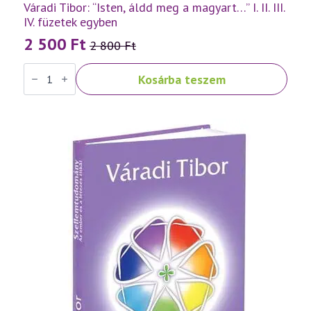
Váradi Tibor: “Isten, áldd meg a magyart…” I. II. III.
IV. füzetek egyben
2 500
Ft
2 800
Ft
Original
Current
Váradi
price
price
Kosárba teszem
Tibor:
was:
is:
"Isten,
áldd
2
2
meg
a
800 Ft.
500 Ft.
magyart..."
I.
II.
III.
IV.
füzetek
egyben
mennyiség