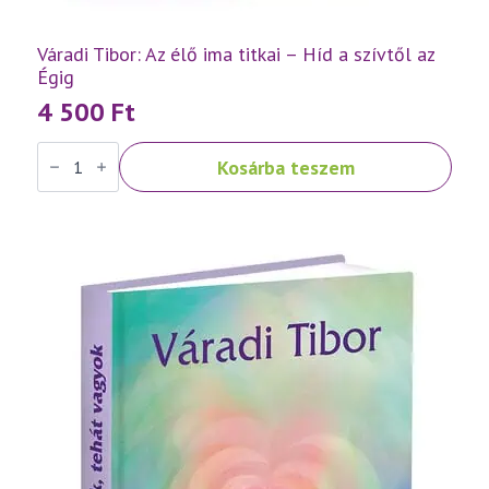
Váradi Tibor: Az élő ima titkai – Híd a szívtől az
Égig
4 500
Ft
Váradi
Kosárba teszem
Tibor:
Az
élő
ima
titkai
–
Híd
a
szívtől
az
Égig
mennyiség