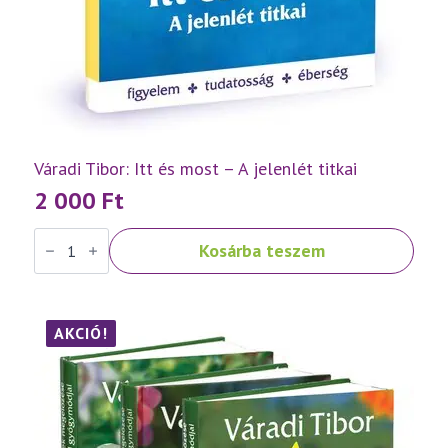
Váradi Tibor: Itt és most – A jelenlét titkai
2 000
Ft
Váradi
Kosárba teszem
Tibor:
Itt
és
most
–
A
AKCIÓ!
jelenlét
titkai
mennyiség