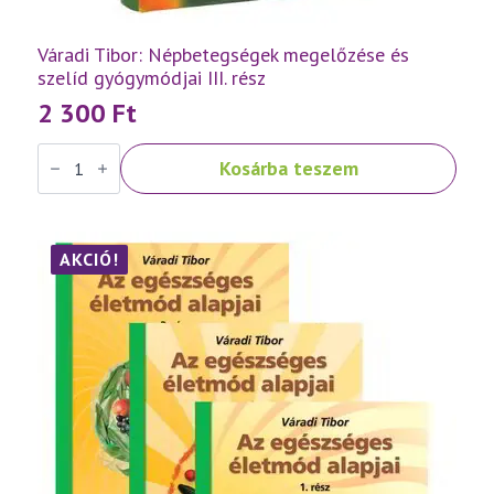
Váradi Tibor: Népbetegségek megelőzése és
szelíd gyógymódjai III. rész
2 300
Ft
Váradi
Kosárba teszem
Tibor:
Népbetegségek
megelőzése
és
szelíd
gyógymódjai
AKCIÓ!
III.
rész
mennyiség