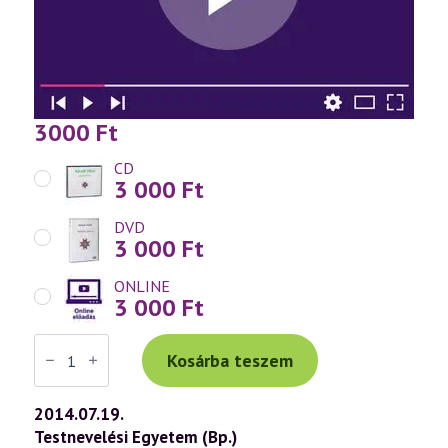
3000
Ft
CD
3 000
Ft
DVD
3 000
Ft
ONLINE
3 000
Ft
Váradi
Tibor
Kosárba teszem
előadás
(675)
—
2014.07.19.
Kozmikus
Testnevelési Egyetem (Bp.)
törvények