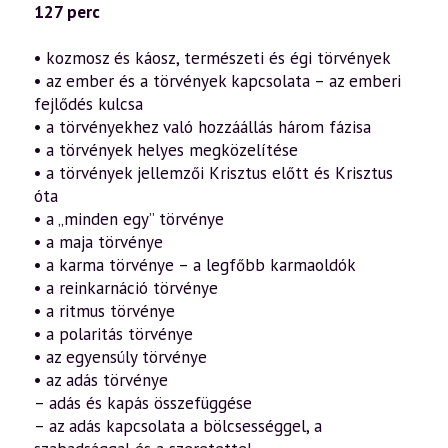
a
127 perc
szellemtudomány
fényében
(2014.07.19.)
• kozmosz és káosz, természeti és égi törvények
mennyiség
• az ember és a törvények kapcsolata – az emberi
fejlődés kulcsa
• a törvényekhez való hozzáállás három fázisa
• a törvények helyes megközelítése
• a törvények jellemzői Krisztus előtt és Krisztus
óta
• a „minden egy” törvénye
• a maja törvénye
• a karma törvénye – a legfőbb karmaoldók
• a reinkarnáció törvénye
• a ritmus törvénye
• a polaritás törvénye
• az egyensúly törvénye
• az adás törvénye
– adás és kapás összefüggése
– az adás kapcsolata a bölcsességgel, a