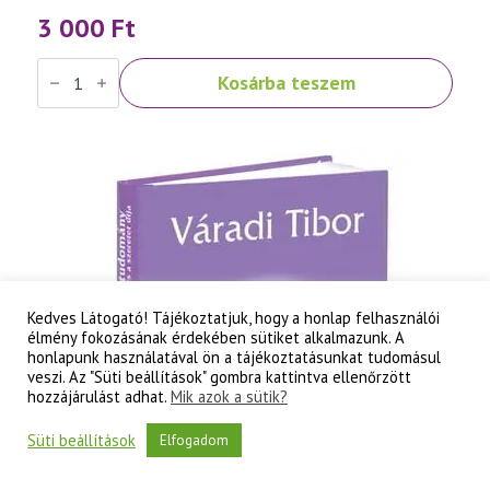
3 000
Ft
Váradi
Kosárba teszem
Tibor:
Szellemtudomány
II.
rész
-
A
tudati
lélek
korának
titkai
mennyiség
Kedves Látogató! Tájékoztatjuk, hogy a honlap felhasználói
élmény fokozásának érdekében sütiket alkalmazunk. A
honlapunk használatával ön a tájékoztatásunkat tudomásul
veszi. Az "Süti beállítások" gombra kattintva ellenőrzött
hozzájárulást adhat.
Mik azok a sütik?
Süti beállítások
Elfogadom