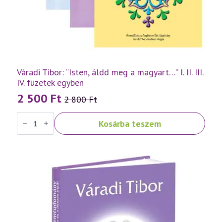
Váradi Tibor: “Isten, áldd meg a magyart…” I. II. III.
IV. füzetek egyben
2 500
Ft
2 800
Ft
Original
Current
Váradi
price
price
Kosárba teszem
Tibor:
was:
is:
"Isten,
áldd
2
2
meg
a
800 Ft.
500 Ft.
magyart..."
I.
II.
III.
IV.
füzetek
egyben
mennyiség