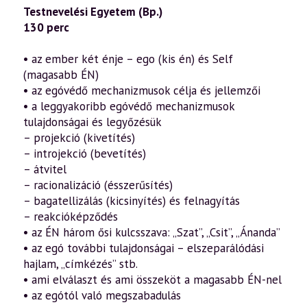
Önmagunk
Testnevelési Egyetem (Bp.)
valódi
megismerése
130 perc
és
átalakítása
a
• az ember két énje – ego (kis én) és Self
szellemi
(magasabb ÉN)
úton
31.
• az egóvédő mechanizmusok célja és jellemzői
rész
• a leggyakoribb egóvédő mechanizmusok
–
Egóvédő
tulajdonságai és legyőzésük
mechanizmusok
– projekció (kivetítés)
(2014.08.30.)
– introjekció (bevetítés)
mennyiség
– átvitel
– racionalizáció (ésszerűsítés)
– bagatellizálás (kicsinyítés) és felnagyítás
– reakcióképződés
• az ÉN három ősi kulcsszava: „Szat”, „Csit”, „Ánanda”
• az egó további tulajdonságai – elszeparálódási
hajlam, „címkézés” stb.
• ami elválaszt és ami összeköt a magasabb ÉN-nel
• az egótól való megszabadulás