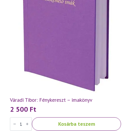
Váradi Tibor: Fénykereszt – imakönyv
2 500
Ft
Váradi
Kosárba teszem
Tibor:
Fénykereszt