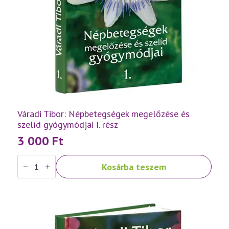
Váradi Tibor: Népbetegségek megelőzése és
szelíd gyógymódjai I. rész
3 000
Ft
Váradi
Kosárba teszem
Tibor:
Népbetegségek
megelőzése
és
szelíd
gyógymódjai
I.
rész