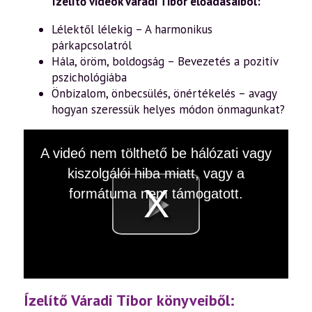
Ízelítő videók Váradi Tibor előadásaiból:
Lélektől lélekig – A harmonikus
párkapcsolatról
Hála, öröm, boldogság – Bevezetés a pozitív
pszichológiába
Önbizalom, önbecsülés, önértékelés – avagy
hogyan szeressük helyes módon önmagunkat?
This
A videó nem tölthető be hálózati vagy
is
a
kiszolgálói hiba miatt, vagy a
modal
window.
formátuma nem támogatott.
Videó
lejátsz
Ízelítő Váradi Tibor könyveiből: