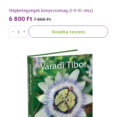
Népbetegségek könyvcsomag (I-II-III. rész)
6 800
Ft
7 800
Ft
Original
Current
Népbetegségek
price
price
Kosárba teszem
könyvcsomag
was:
is:
(I-
II-
7
6
III.
rész)
800 Ft.
800 Ft.
mennyiség