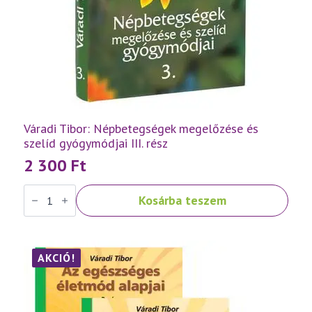
Váradi Tibor: Népbetegségek megelőzése és
szelíd gyógymódjai III. rész
2 300
Ft
Váradi
Kosárba teszem
Tibor:
Népbetegségek
megelőzése
és
szelíd
gyógymódjai
AKCIÓ!
III.
rész
mennyiség