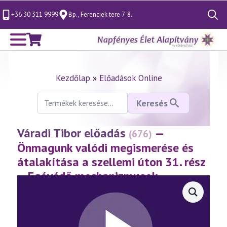
+36 30 311 9999
Bp., Ferenciek tere 7-8.
Search
for:
Kezdőlap
»
Előadások Online
Keresés
Keresés
a
következőre:
Váradi Tibor előadás
—
(676)
Önmagunk valódi megismerése és
átalakítása a szellemi úton 31. rész
– Egóvédő mechanizmusok
(2014.08.30.)