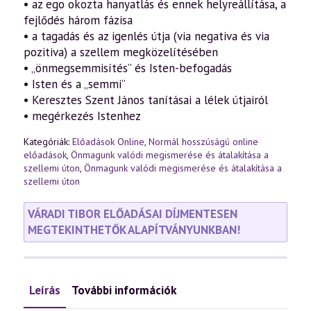
• az ego okozta hanyatlás és ennek helyreállítása, a
fejlődés három fázisa
• a tagadás és az igenlés útja (via negativa és via
pozitiva) a szellem megközelítésében
• „önmegsemmisítés” és Isten-befogadás
• Isten és a „semmi”
• Keresztes Szent János tanításai a lélek útjairól
• megérkezés Istenhez
Kategóriák:
Előadások Online
,
Normál hosszúságú online
előadások
,
Önmagunk valódi megismerése és átalakítása a
szellemi úton
,
Önmagunk valódi megismerése és átalakítása a
szellemi úton
VÁRADI TIBOR ELŐADÁSAI DÍJMENTESEN
MEGTEKINTHETŐK ALAPÍTVÁNYUNKBAN!
Leírás
További információk