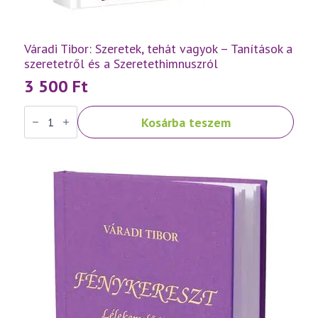
Váradi Tibor: Szeretek, tehát vagyok – Tanítások a
szeretetről és a Szeretethimnuszról
3 500
Ft
Váradi
Kosárba teszem
Tibor:
Szeretek,
tehát
vagyok
–
Tanítások
a
szeretetről
és
a
Szeretethimnuszról
mennyiség