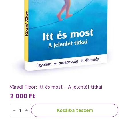
Váradi Tibor: Itt és most – A jelenlét titkai
2 000
Ft
Váradi
Kosárba teszem
Tibor:
Itt
és
most