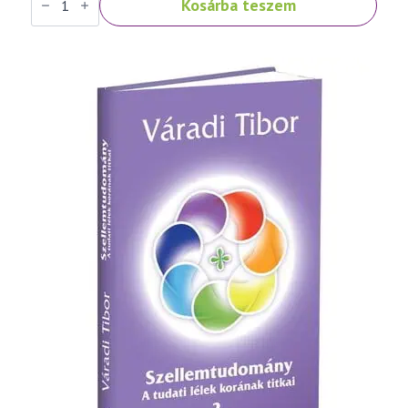
Kosárba teszem
Tibor:
Szellemtudomány
I.
rész
-
Az
ember
és
a
létezés
titkai
mennyiség