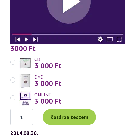
3000
Ft
CD
3 000
Ft
DVD
3 000
Ft
ONLINE
3 000
Ft
Váradi
Tibor
Kosárba teszem
előadás
(676)
—
2014.08.30.