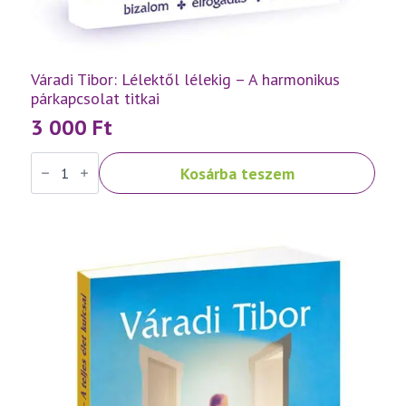
Váradi Tibor: Lélektől lélekig – A harmonikus
párkapcsolat titkai
3 000
Ft
Váradi
Kosárba teszem
Tibor:
Lélektől
lélekig
–
A
harmonikus
párkapcsolat
titkai
mennyiség