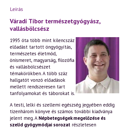
Leírás
Váradi Tibor természetgyógyász,
vallásbölcsész
1995 óta több mint kilencszáz
előadást tartott öngyógyítás,
természetes életmód,
önismeret, magyarság, filozófia
és vallásbölcsészet
témakörökben. A több száz
hallgatót vonzó előadások
mellett rendszeresen tart
tanfolyamokat és táborokat is.
A testi, lelki és szellemi egészség jegyében eddig
tizenhárom könyve és számos további kiadványa
jelent meg. A
Népbetegségek megelőzése és
szelíd gyógymódjai sorozat
részletesen