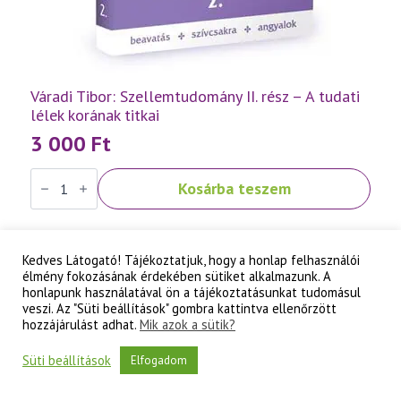
Váradi Tibor: Szellemtudomány II. rész – A tudati
lélek korának titkai
3 000
Ft
Váradi
Kosárba teszem
Tibor:
Szellemtudomány
II.
rész
-
A
Kedves Látogató! Tájékoztatjuk, hogy a honlap felhasználói
tudati
élmény fokozásának érdekében sütiket alkalmazunk. A
lélek
honlapunk használatával ön a tájékoztatásunkat tudomásul
korának
veszi. Az "Süti beállítások" gombra kattintva ellenőrzött
titkai
hozzájárulást adhat.
Mik azok a sütik?
mennyiség
Süti beállítások
Elfogadom