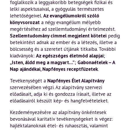
foglalkozik a leggyakoribb betegségek fizikai és
lelki aspektusaival, a gyógyulás természetes
lehetőségeivel.
Az evangéliumokról szóló
könyvsorozat
a négy evangélium mélyebb
megértéséhez ad szellemtudományi értelmezést.
Szellemtudomány címmel megjelent kötetei
pedig
betekintést adnak az ember és a létezés, illetve a
bölcsesség és a szeretet útjának titkaiba. További
kiadványok:
Az egészséges életmód alapjai
;
„Isten, áldd meg a magyart…”
;
Gabonaételek – A
Nap ajándékai
,
Napfényes receptfüzetek
.
Tevékenységét a
Napfényes Élet Alapítvány
szervezésében végzi. Az alapítvány szervezi
előadásait, adja ki és gondozza írásait, illetve az
előadásairól készült kép- és hangfelvételeket.
Kezdeményezésére az alapítvány önkéntesek
bevonásával karitatív tevékenységeket is végez:
hajléktalanoknak étel- és ruhaosztás, valamint