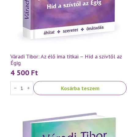
Váradi Tibor: Az élő ima titkai – Híd a szívtől az
Égig
4 500
Ft
Váradi
Kosárba teszem
Tibor:
Az
élő
ima
titkai
–
Híd
a
szívtől
az