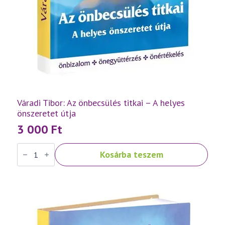
Váradi Tibor: Az önbecsülés titkai – A helyes
önszeretet útja
3 000
Ft
Váradi
Kosárba teszem
Tibor:
Az
önbecsülés
titkai
–
A
helyes
önszeretet
útja