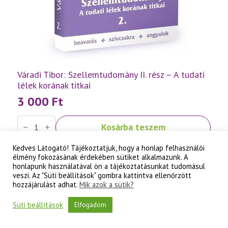
Váradi Tibor: Szellemtudomány II. rész – A tudati
lélek korának titkai
3 000
Ft
Váradi
Kosárba teszem
Tibor:
Szellemtudomány
II.
Kedves Látogató! Tájékoztatjuk, hogy a honlap felhasználói
rész
élmény fokozásának érdekében sütiket alkalmazunk. A
-
honlapunk használatával ön a tájékoztatásunkat tudomásul
A
veszi. Az "Süti beállítások" gombra kattintva ellenőrzött
tudati
lélek
hozzájárulást adhat.
Mik azok a sütik?
korának
titkai
Süti beállítások
Elfogadom
mennyiség