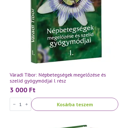
Váradi Tibor: Népbetegségek megelőzése és
szelíd gyógymódjai I. rész
3 000
Ft
Váradi
Kosárba teszem
Tibor:
Népbetegségek
megelőzése
és
szelíd
gyógymódjai