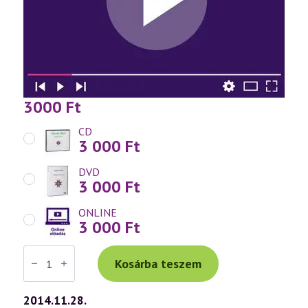
3000
Ft
CD
3 000
Ft
DVD
3 000
Ft
ONLINE
3 000
Ft
Váradi
Tibor
Kosárba teszem
előadás
(686)
—
2014.11.28.
Lélektől