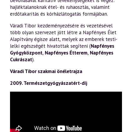
bevonásával karitatív tevékenységeket is végez:
hajléktalanoknak étel- és ruhaosztás, valamint
erdőtakarítás és kórházlátogatás formájában.
Váradi Tibor kezdeményezésére és vezetésével
több olyan szervezet jött létre a Napfényes Élet
Alapítvány égisze alatt, melyek az emberek testi-
lelki egészségét hivatottak segíteni (
Napfényes
Gyógyközpont
,
Napfényes Étterem
,
Napfényes
Cukrászat
).
Váradi Tibor szakmai önéletrajza
2009. Természetgyógyászatért-díj