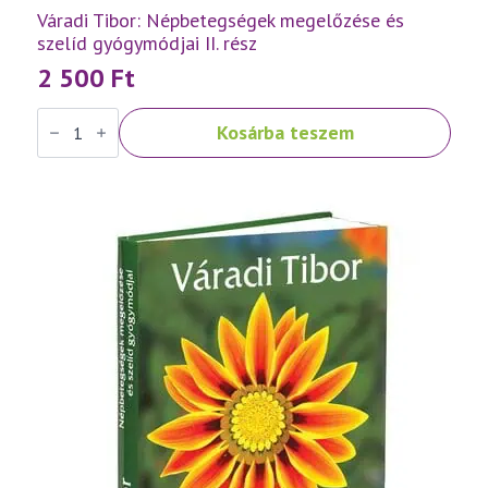
Váradi Tibor: Népbetegségek megelőzése és
szelíd gyógymódjai II. rész
2 500
Ft
Váradi
Kosárba teszem
Tibor:
Népbetegségek
megelőzése
és
szelíd
gyógymódjai
II.
rész
mennyiség