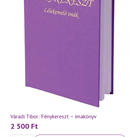
Váradi Tibor: Fénykereszt – imakönyv
2 500
Ft
Váradi