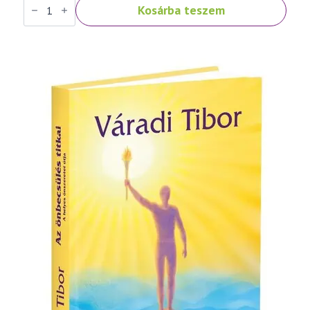
Kosárba teszem
Tibor:
Fénykereszt
–
imakönyv
mennyiség