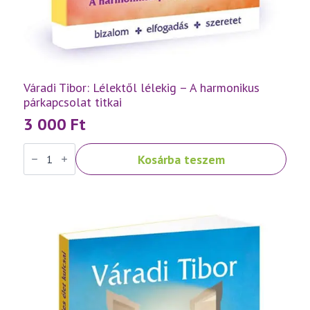
Váradi Tibor: Lélektől lélekig – A harmonikus
párkapcsolat titkai
3 000
Ft
Váradi
Kosárba teszem
Tibor:
Lélektől
lélekig
–
A
harmonikus
párkapcsolat
titkai
mennyiség