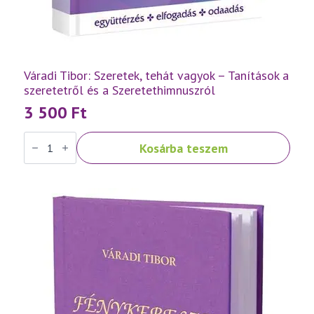
Váradi Tibor: Szeretek, tehát vagyok – Tanítások a
szeretetről és a Szeretethimnuszról
3 500
Ft
Váradi
Kosárba teszem
Tibor:
Szeretek,
tehát
vagyok
–
Tanítások
a
szeretetről
és
a
Szeretethimnuszról
mennyiség