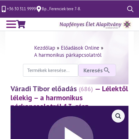
+36 30 311 9999
Bp., Ferenciek tere 7-8.
Search
for:
Kezdőlap
»
Előadások Online
»
A harmonikus párkapcsolatról
Keresés
Keresés
a
következőre:
Váradi Tibor előadás
— Lélektől
(686)
lélekig – a harmonikus
párkapcsolatról 13. rész
(2014.11.28.)