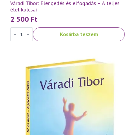
Váradi Tibor: Elengedés és elfogadás – A teljes
élet kulcsai
2 500
Ft
Váradi
Kosárba teszem
Tibor:
Elengedés
és
elfogadás
–
A
teljes
élet
kulcsai
mennyiség