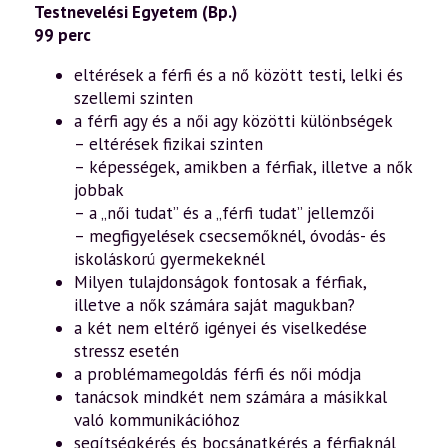
Testnevelési Egyetem (Bp.)
lélekig
–
99 perc
a
harmonikus
eltérések a férfi és a nő között testi, lelki és
párkapcsolatról
13.
szellemi szinten
rész
a férfi agy és a női agy közötti különbségek
(2014.11.28.)
mennyiség
– eltérések fizikai szinten
– képességek, amikben a férfiak, illetve a nők
jobbak
– a „női tudat” és a „férfi tudat” jellemzői
– megfigyelések csecsemőknél, óvodás- és
iskoláskorú gyermekeknél
Milyen tulajdonságok fontosak a férfiak,
illetve a nők számára saját magukban?
a két nem eltérő igényei és viselkedése
stressz esetén
a problémamegoldás férfi és női módja
tanácsok mindkét nem számára a másikkal
való kommunikációhoz
segítségkérés és bocsánatkérés a férfiaknál