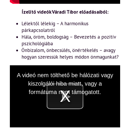
Ízelítő videók Váradi Tibor előadásaiból:
Lélektől lélekig – A harmonikus
párkapcsolatról
Hála, öröm, boldogság – Bevezetés a pozitív
pszichológiába
Önbizalom, önbecsülés, önértékelés – avagy
hogyan szeressük helyes módon önmagunkat?
This
A videó nem tölthető be hálózati vagy
is
a
kiszolgálói hiba miatt, vagy a
modal
window.
formátuma nem támogatott.
Videó