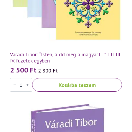
Váradi Tibor: “Isten, áldd meg a magyart…” I. II. III.
IV. füzetek egyben
2 500
Ft
2 800
Ft
Original
Current
Váradi
price
price
Kosárba teszem
Tibor:
was:
is:
"Isten,
áldd
2
2
meg
a
800 Ft.
500 Ft.
magyart..."
I.
II.
III.
IV.