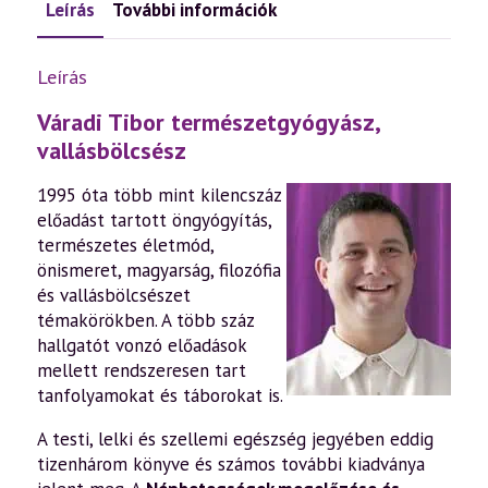
Leírás
További információk
Leírás
Váradi Tibor természetgyógyász,
vallásbölcsész
1995 óta több mint kilencszáz
előadást tartott öngyógyítás,
természetes életmód,
önismeret, magyarság, filozófia
és vallásbölcsészet
témakörökben. A több száz
hallgatót vonzó előadások
mellett rendszeresen tart
tanfolyamokat és táborokat is.
A testi, lelki és szellemi egészség jegyében eddig
tizenhárom könyve és számos további kiadványa