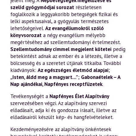
jelent meg. A
Népbetegségek megelőzése és
szelíd gyógymódjai sorozat
részletesen
foglalkozik a leggyakoribb betegségek fizikai és
lelki aspektusaival, a gyógyulás természetes
lehetőségeivel.
Az evangéliumokról szóló
könyvsorozat
a négy evangélium mélyebb
megértéséhez ad szellemtudományi értelmezést.
Szellemtudomány címmel megjelent kötetei
pedig
betekintést adnak az ember és a létezés, illetve a
bölcsesség és a szeretet útjának titkaiba. További
kiadványok:
Az egészséges életmód alapjai
;
„Isten, áldd meg a magyart…”
;
Gabonaételek – A
Nap ajándékai
,
Napfényes receptfüzetek
.
Tevékenységét a
Napfényes Élet Alapítvány
szervezésében végzi. Az alapítvány szervezi
előadásait, adja ki és gondozza írásait, illetve az
előadásairól készült kép- és hangfelvételeket.
Kezdeményezésére az alapítvány önkéntesek