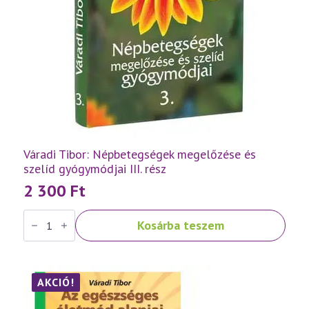
Váradi Tibor: Népbetegségek megelőzése és
szelíd gyógymódjai III. rész
2 300
Ft
Váradi
Kosárba teszem
Tibor:
Népbetegségek
megelőzése
és
szelíd
gyógymódjai
AKCIÓ!
III.
rész