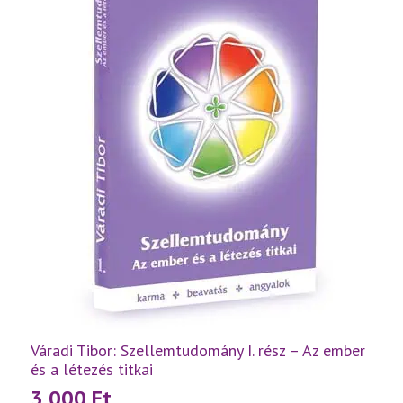
füzetek
egyben
mennyiség
Váradi Tibor: Szellemtudomány I. rész – Az ember
és a létezés titkai
3 000
Ft