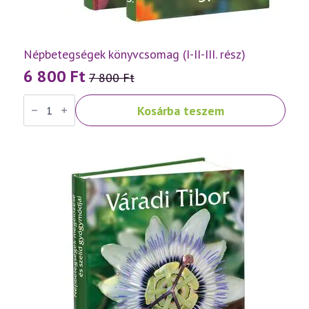
Népbetegségek könyvcsomag (I-II-III. rész)
6 800
Ft
7 800
Ft
Original
Current
Népbetegségek
price
price
Kosárba teszem
könyvcsomag
was:
is:
(I-
II-
7
6
III.
rész)
800 Ft.
800 Ft.
mennyiség