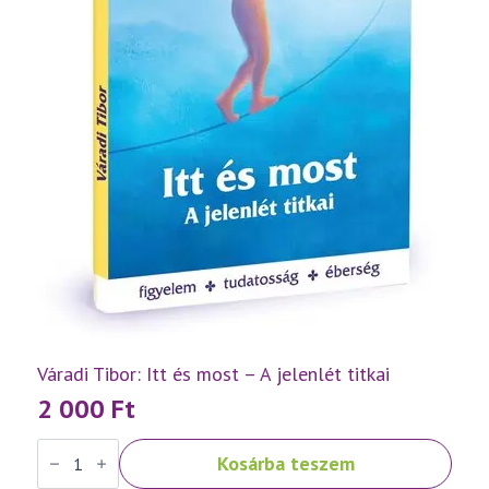
Váradi Tibor: Itt és most – A jelenlét titkai
2 000
Ft
Váradi
Kosárba teszem
Tibor:
Itt