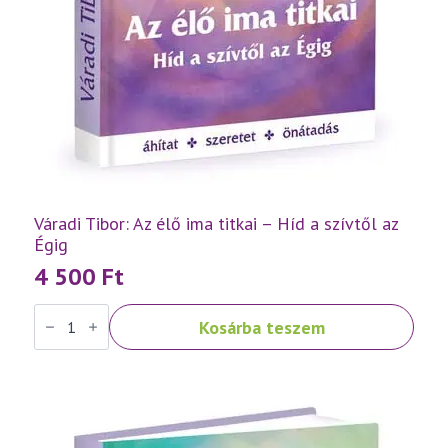
Váradi Tibor: Az élő ima titkai – Híd a szívtől az
Égig
4 500
Ft
Váradi
Kosárba teszem
Tibor:
Az
élő
ima
titkai
–
Híd
a