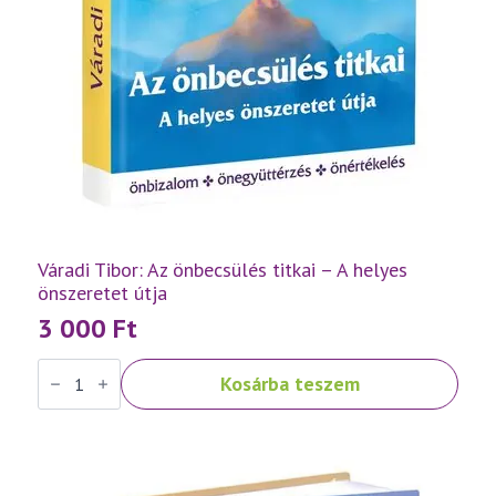
Váradi Tibor: Az önbecsülés titkai – A helyes
önszeretet útja
3 000
Ft
Váradi
Kosárba teszem
Tibor:
Az
önbecsülés
titkai
–
A
helyes