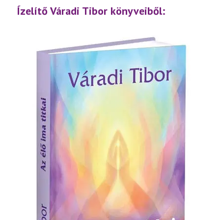
lejátsz
Ízelítő Váradi Tibor könyveiből: