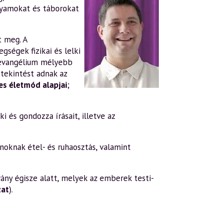
lyamokat és táborokat
t meg. A
gségek fizikai és lelki
evangélium mélyebb
tekintést adnak az
s életmód alapjai
;
i és gondozza írásait, illetve az
oknak étel- és ruhaosztás, valamint
ány égisze alatt, melyek az emberek testi-
zat
).