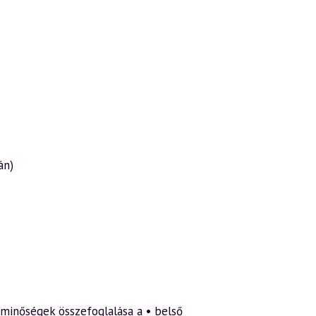
án)
t minőségek összefoglalása a • belső