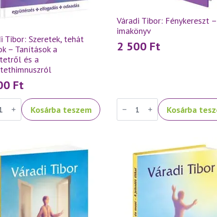
Váradi Tibor: Fénykereszt –
imakönyv
i Tibor: Szeretek, tehát
2 500
Ft
k – Tanítások a
tetről és a
etethimnuszról
500
Ft
Váradi
Kosárba teszem
Kosárba tes
Tibor:
ek,
Fénykereszt
–
k
imakönyv
mennyiség
ások
tetről
tethimnuszról
iség