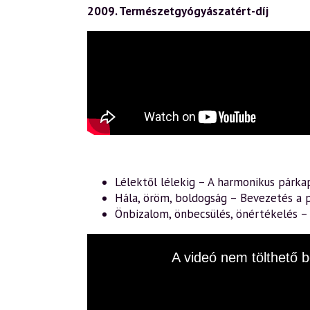
2009. Természetgyógyászatért-díj
Lélektől lélekig – A harmonikus párka
Hála, öröm, boldogság – Bevezetés a p
Önbizalom, önbecsülés, önértékelés 
This
A videó nem tölthető b
is
a
modal
window.