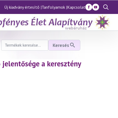
Új kiadvány értesítő |
Tanfolyamok |
Kapcsolat
Search
for:
Keresés
Keresés
a
következőre:
 jelentősége a keresztény