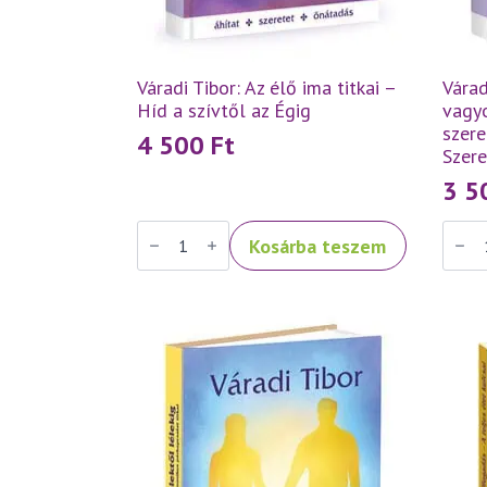
Váradi Tibor: Az élő ima titkai –
Várad
Híd a szívtől az Égig
vagyo
szere
4 500
Ft
Szer
3 
Váradi
Váradi
Kosárba teszem
Tibor:
Tibor:
Az
Szeret
élő
tehát
ima
vagyo
titkai
–
–
Tanít
Híd
a
a
szere
szívtől
és
az
a
Égig
Szere
mennyiség
menny