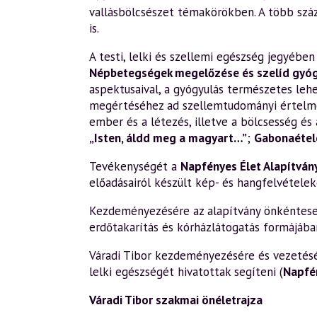
vallásbölcsészet témakörökben. A több szá
is.
A testi, lelki és szellemi egészség jegyéb
Népbetegségek megelőzése és szelíd gyó
aspektusaival, a gyógyulás természetes leh
megértéséhez ad szellemtudományi értelm
ember és a létezés, illetve a bölcsesség és 
„Isten, áldd meg a magyart…”
;
Gabonaétele
Tevékenységét a
Napfényes Élet Alapítván
előadásairól készült kép- és hangfelvételek
Kezdeményezésére az alapítvány önkéntesek 
erdőtakarítás és kórházlátogatás formájába
Váradi Tibor kezdeményezésére és vezetésév
lelki egészségét hivatottak segíteni (
Napfé
Váradi Tibor szakmai önéletrajza