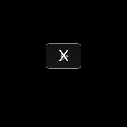
Videó
lejátsz