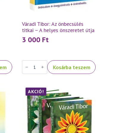
Váradi Tibor: Az önbecsülés
titkai – A helyes önszeretet útja
3 000
Ft
Váradi
zem
Kosárba teszem
Tibor:
Az
önbecsülés
titkai
–
A
AKCIÓ!
helyes
önszeretet
útja
mennyiség