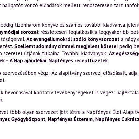
z hallgatót vonzó előadások mellett rendszeresen tart tanfo
en eddig tizenhárom könyve és számos további kiadványa jelen
gymódjai sorozat
részletesen foglalkozik a leggyakoribb bete
etőségeivel.
Az evangéliumokról szóló könyvsorozat
a négy 
ezést.
Szellemtudomány címmel megjelent kötetei
pedig be
a szeretet útjának titkaiba. További kiadványok:
Az egészsége
k – A Nap ajándékai
,
Napfényes receptfüzetek
.
y
szervezésében végzi. Az alapítvány szervezi előadásait, adja k
et.
bevonásával karitatív tevékenységeket is végez: hajléktalan
n.
el több olyan szervezet jött létre a Napfényes Élet Alapítv
nyes Gyógyközpont
,
Napfényes Étterem
,
Napfényes Cukrás