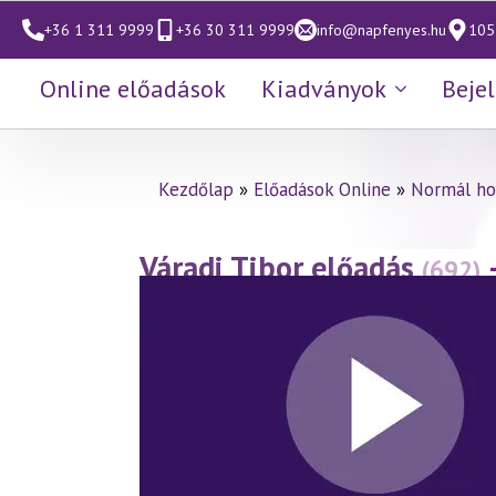
+36 1 311 9999
+36 30 311 9999
info@napfenyes.hu
1053
Online előadások
Kiadványok
Beje
Kezdőlap
»
Előadások Online
»
Normál ho
Váradi Tibor előadás
(692)
hagyományban 2. rész
(20