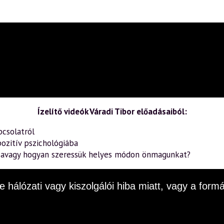
Ízelítő videók Váradi Tibor előadásaiból:
pcsolatról
ozitív pszichológiába
– avagy hogyan szeressük helyes módon önmagunkat?
e hálózati vagy kiszolgálói hiba miatt, vagy a fo