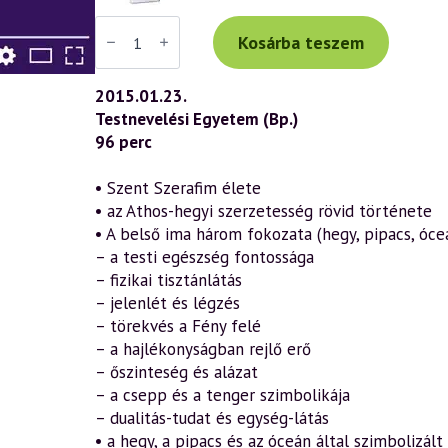
Váradi
Tibor
Kosárba teszem
előadás
(692)
—
2015.01.23.
A
Testnevelési Egyetem (Bp.)
belső
ima
96 perc
titkai
–
A
• Szent Szerafim élete
kontempláció
• az Athos-hegyi szerzetesség rövid története
jelentősége
a
• A belső ima három fokozata (hegy, pipacs, óce
keresztény
– a testi egészség fontossága
hagyományban
2.
– fizikai tisztánlátás
rész
– jelenlét és légzés
(2015.01.23.)
– törekvés a Fény felé
mennyiség
– a hajlékonyságban rejlő erő
– őszinteség és alázat
– a csepp és a tenger szimbolikája
– dualitás-tudat és egység-látás
• a hegy, a pipacs és az óceán által szimbolizál