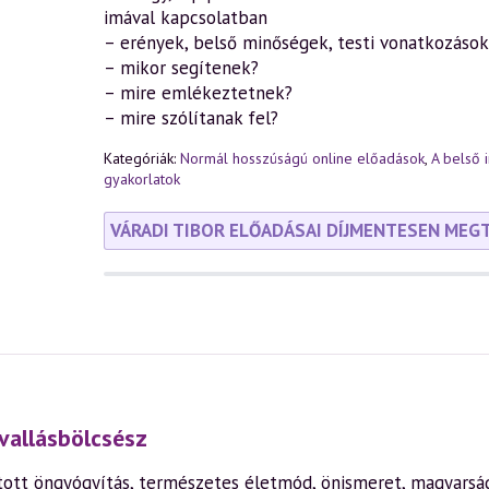
imával kapcsolatban
– erények, belső minőségek, testi vonatkozások
– mikor segítenek?
– mire emlékeztetnek?
– mire szólítanak fel?
Kategóriák:
Normál hosszúságú online előadások
,
A belső i
gyakorlatok
VÁRADI TIBOR ELŐADÁSAI DÍJMENTESEN MEG
vallásbölcsész
ott öngyógyítás, természetes életmód, önismeret, magyarság,