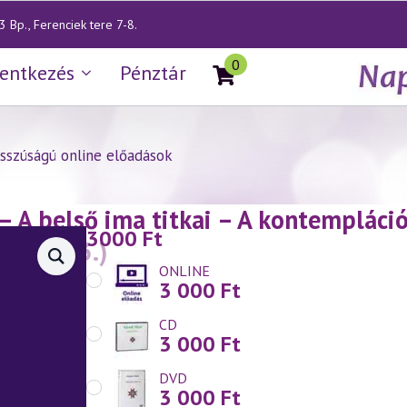
 Bp., Ferenciek tere 7-8.
0
lentkezés
Pénztár
sszúságú online előadások
— A belső ima titkai – A kontempláció
3000
Ft
15.01.23.)
ONLINE
3 000
Ft
CD
3 000
Ft
DVD
3 000
Ft