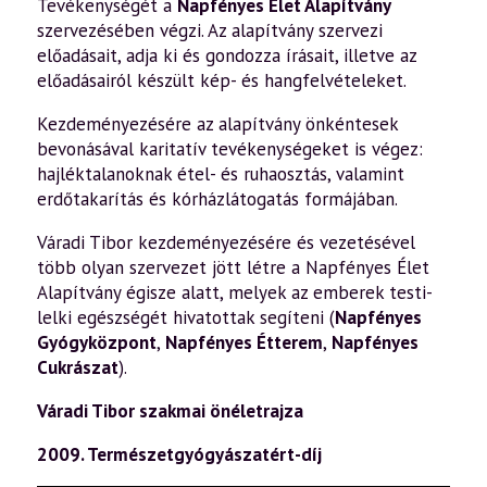
Tevékenységét a
Napfényes Élet Alapítvány
szervezésében végzi. Az alapítvány szervezi
előadásait, adja ki és gondozza írásait, illetve az
előadásairól készült kép- és hangfelvételeket.
Kezdeményezésére az alapítvány önkéntesek
bevonásával karitatív tevékenységeket is végez:
hajléktalanoknak étel- és ruhaosztás, valamint
erdőtakarítás és kórházlátogatás formájában.
Váradi Tibor kezdeményezésére és vezetésével
több olyan szervezet jött létre a Napfényes Élet
Alapítvány égisze alatt, melyek az emberek testi-
lelki egészségét hivatottak segíteni (
Napfényes
Gyógyközpont
,
Napfényes Étterem
,
Napfényes
Cukrászat
).
Váradi Tibor szakmai önéletrajza
2009. Természetgyógyászatért-díj