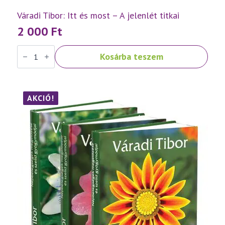
Váradi Tibor: Itt és most – A jelenlét titkai
2 000
Ft
Váradi
Kosárba teszem
Tibor:
Itt
és
most
–
A
AKCIÓ!
jelenlét
titkai
mennyiség