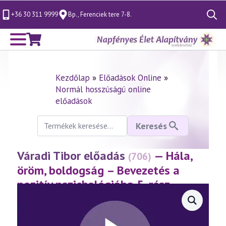
+36 30 311 9999
Bp., Ferenciek tere 7-8.
Search
for:
Kezdőlap
»
Előadások Online
»
Normál hosszúságú online
előadások
Keresés
Keresés
a
következőre:
Váradi Tibor előadás
— Hála,
(706)
öröm, boldogság – Bevezetés a
pozitív pszichológiába 5. rész
(2015.05.15.)