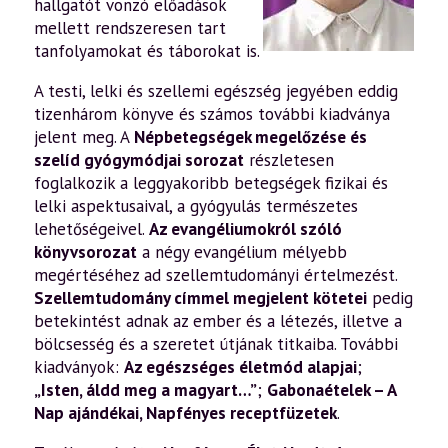
hallgatót vonzó előadások
mellett rendszeresen tart
tanfolyamokat és táborokat is.
A testi, lelki és szellemi egészség jegyében eddig
tizenhárom könyve és számos további kiadványa
jelent meg. A
Népbetegségek megelőzése és
szelíd gyógymódjai sorozat
részletesen
foglalkozik a leggyakoribb betegségek fizikai és
lelki aspektusaival, a gyógyulás természetes
lehetőségeivel.
Az evangéliumokról szóló
könyvsorozat
a négy evangélium mélyebb
megértéséhez ad szellemtudományi értelmezést.
Szellemtudomány címmel megjelent kötetei
pedig
betekintést adnak az ember és a létezés, illetve a
bölcsesség és a szeretet útjának titkaiba. További
kiadványok:
Az egészséges életmód alapjai
;
„Isten, áldd meg a magyart…”
;
Gabonaételek – A
Nap ajándékai
,
Napfényes receptfüzetek
.