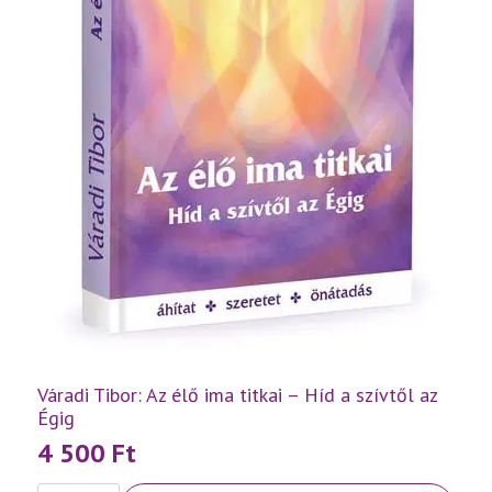
Váradi Tibor: Az élő ima titkai – Híd a szívtől az
Égig
4 500
Ft
Váradi