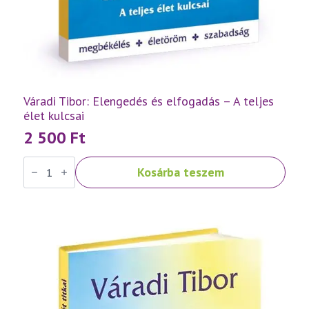
Váradi Tibor: Elengedés és elfogadás – A teljes
élet kulcsai
2 500
Ft
Váradi
Kosárba teszem
Tibor:
Elengedés
és
elfogadás
–
A
teljes
élet
kulcsai
mennyiség