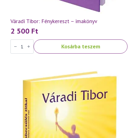
Váradi Tibor: Fénykereszt – imakönyv
2 500
Ft
Váradi
Kosárba teszem
Tibor:
Fénykereszt
–
imakönyv
mennyiség