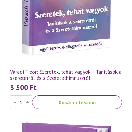
Váradi Tibor: Szeretek, tehát vagyok – Tanítások a
szeretetről és a Szeretethimnuszról
3 500
Ft
Váradi
Kosárba teszem
Tibor:
Szeretek,
tehát
vagyok
–
Tanítások
a