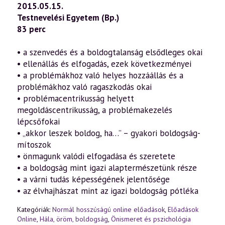
—
2015.05.15.
Hála,
Testnevelési Egyetem (Bp.)
öröm,
boldogság
83 perc
–
Bevezetés
a
• a szenvedés és a boldogtalanság elsődleges okai
pozitív
• ellenállás és elfogadás, ezek következményei
pszichológiába
5.
• a problémákhoz való helyes hozzáállás és a
rész
problémákhoz való ragaszkodás okai
(2015.05.15.)
mennyiség
• problémacentrikusság helyett
megoldáscentrikusság, a problémakezelés
lépcsőfokai
• „akkor leszek boldog, ha…” – gyakori boldogság-
mítoszok
• önmagunk valódi elfogadása és szeretete
• a boldogság mint igazi alaptermészetünk része
• a várni tudás képességének jelentősége
• az élvhajhászat mint az igazi boldogság pótléka
Kategóriák:
Normál hosszúságú online előadások
,
Előadások
Online
,
Hála, öröm, boldogság
,
Önismeret és pszichológia