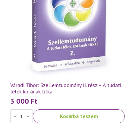
Váradi Tibor: Szellemtudomány II. rész – A tudati
lélek korának titkai
3 000
Ft
Váradi
Kosárba teszem
Tibor:
Szellemtudomány
II.
rész