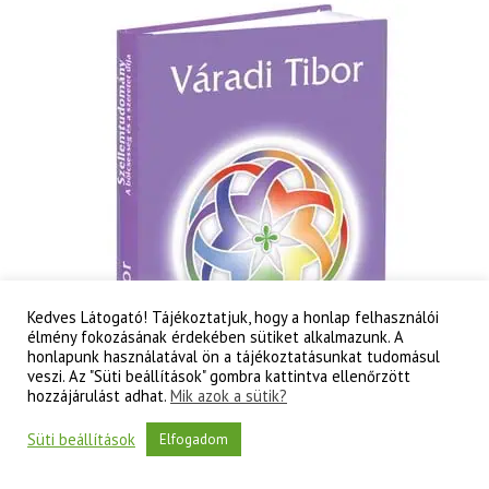
-
A
tudati
lélek
korának
titkai
mennyiség
Kedves Látogató! Tájékoztatjuk, hogy a honlap felhasználói
élmény fokozásának érdekében sütiket alkalmazunk. A
honlapunk használatával ön a tájékoztatásunkat tudomásul
veszi. Az "Süti beállítások" gombra kattintva ellenőrzött
hozzájárulást adhat.
Mik azok a sütik?
Süti beállítások
Elfogadom