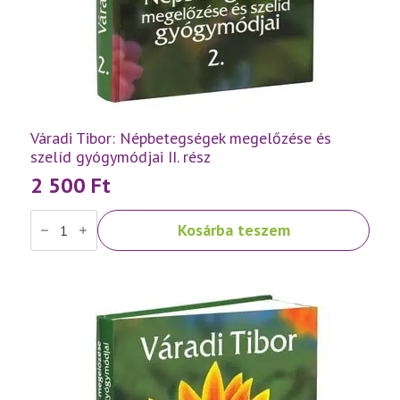
Váradi Tibor: Népbetegségek megelőzése és
szelíd gyógymódjai II. rész
2 500
Ft
Váradi
Kosárba teszem
Tibor:
Népbetegségek
megelőzése
és
szelíd
gyógymódjai
II.
rész
mennyiség