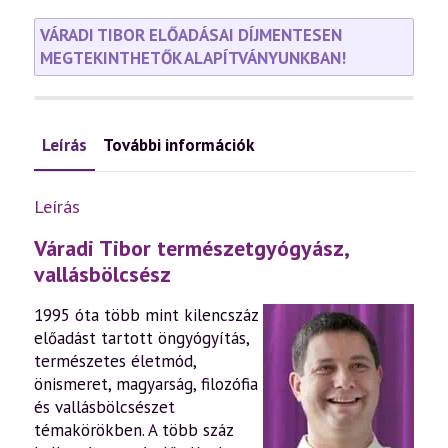
VÁRADI TIBOR ELŐADÁSAI DÍJMENTESEN
MEGTEKINTHETŐK ALAPÍTVÁNYUNKBAN!
Leírás
További információk
Leírás
Váradi Tibor természetgyógyász,
vallásbölcsész
1995 óta több mint kilencszáz
előadást tartott öngyógyítás,
természetes életmód,
önismeret, magyarság, filozófia
és vallásbölcsészet
témakörökben. A több száz