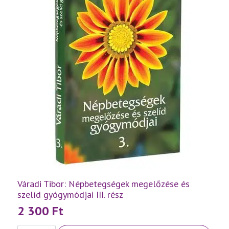
Váradi Tibor: Népbetegségek megelőzése és
szelíd gyógymódjai III. rész
2 300
Ft
Váradi