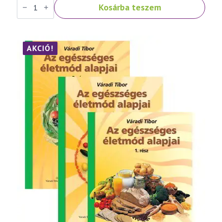
Kosárba teszem
Tibor:
Népbetegségek
megelőzése
és
szelíd
gyógymódjai
AKCIÓ!
III.
rész
mennyiség