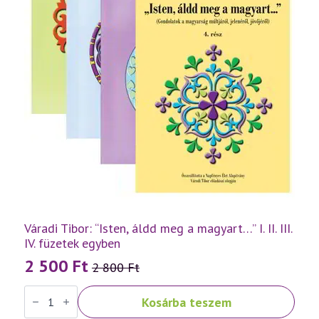
Váradi Tibor: “Isten, áldd meg a magyart…” I. II. III.
IV. füzetek egyben
2 500
Ft
2 800
Ft
Original
Current
Váradi
price
price
Kosárba teszem
Tibor:
was:
is:
"Isten,