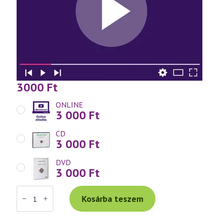
3000
Ft
ONLINE
3 000
Ft
CD
3 000
Ft
DVD
3 000
Ft
Váradi
Tibor
Kosárba teszem
előadás
(706)