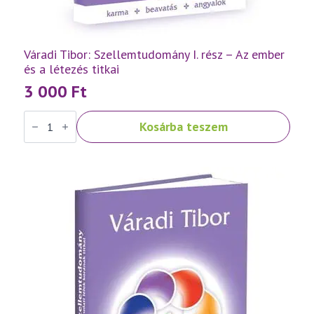
Váradi Tibor: Szellemtudomány I. rész – Az ember
és a létezés titkai
3 000
Ft
Váradi
Kosárba teszem
Tibor:
Szellemtudomány
I.
rész
-
Az
ember
és
a
létezés
titkai
mennyiség