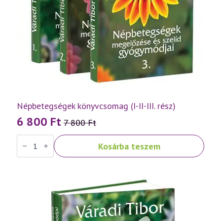
Népbetegségek könyvcsomag (I-II-III. rész)
6 800
Ft
7 800
Ft
Original
Current
Népbetegségek
price
price
Kosárba teszem
könyvcsomag
was:
is:
(I-
II-
7
6
III.
rész)
800 Ft.
800 Ft.
mennyiség