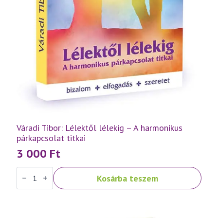
Váradi Tibor: Lélektől lélekig – A harmonikus
párkapcsolat titkai
3 000
Ft
Váradi
Kosárba teszem
Tibor:
Lélektől
lélekig
–
A
harmonikus