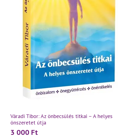
Váradi Tibor: Az önbecsülés titkai – A helyes
önszeretet útja
3 000
Ft