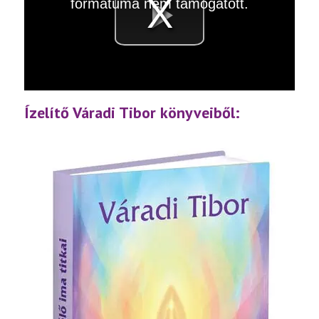
formátuma nem támogatott.
Videó
lejátsz
Ízelítő Váradi Tibor könyveiből: