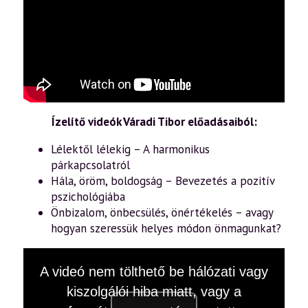
Ízelítő videók Váradi Tibor előadásaiból:
Lélektől lélekig – A harmonikus
párkapcsolatról
Hála, öröm, boldogság – Bevezetés a pozitív
pszichológiába
Önbizalom, önbecsülés, önértékelés – avagy
hogyan szeressük helyes módon önmagunkat?
This
A videó nem tölthető be hálózati vagy
is
a
kiszolgálói hiba miatt, vagy a
modal
window.