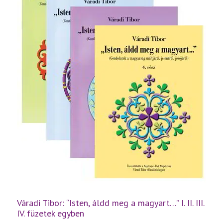
Váradi Tibor: “Isten, áldd meg a magyart…” I. II. III.
IV. füzetek egyben