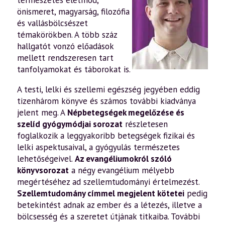
természetes életmód,
önismeret, magyarság, filozófia
és vallásbölcsészet
témakörökben. A több száz
hallgatót vonzó előadások
mellett rendszeresen tart
tanfolyamokat és táborokat is.
A testi, lelki és szellemi egészség jegyében eddig
tizenhárom könyve és számos további kiadványa
jelent meg. A
Népbetegségek megelőzése és
szelíd gyógymódjai sorozat
részletesen
foglalkozik a leggyakoribb betegségek fizikai és
lelki aspektusaival, a gyógyulás természetes
lehetőségeivel.
Az evangéliumokról szóló
könyvsorozat
a négy evangélium mélyebb
megértéséhez ad szellemtudományi értelmezést.
Szellemtudomány címmel megjelent kötetei
pedig
betekintést adnak az ember és a létezés, illetve a
bölcsesség és a szeretet útjának titkaiba. További