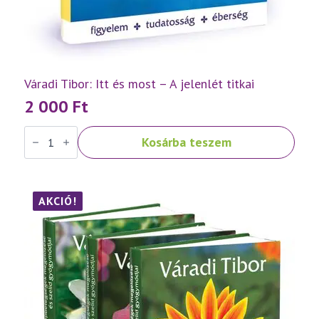
Váradi Tibor: Itt és most – A jelenlét titkai
2 000
Ft
Váradi
Kosárba teszem
Tibor:
Itt
és
most
–
A
AKCIÓ!
jelenlét
titkai
mennyiség