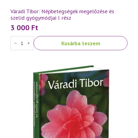
Váradi Tibor: Népbetegségek megelőzése és
szelíd gyógymódjai I. rész
3 000
Ft
Váradi
Kosárba teszem
Tibor:
Népbetegségek
megelőzése
és
szelíd
gyógymódjai
I.
rész
mennyiség