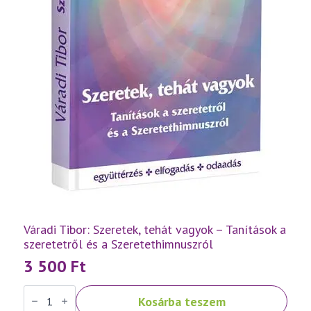
Váradi Tibor: Szeretek, tehát vagyok – Tanítások a
szeretetről és a Szeretethimnuszról
3 500
Ft
Váradi
Kosárba teszem
Tibor: