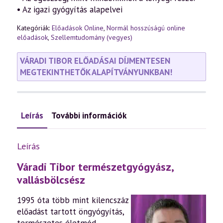
• Az igazi gyógyítás alapelvei
Kategóriák:
Előadások Online
,
Normál hosszúságú online
előadások
,
Szellemtudomány (vegyes)
VÁRADI TIBOR ELŐADÁSAI DÍJMENTESEN
MEGTEKINTHETŐK ALAPÍTVÁNYUNKBAN!
Leírás
További információk
Leírás
Váradi Tibor természetgyógyász,
vallásbölcsész
1995 óta több mint kilencszáz
előadást tartott öngyógyítás,