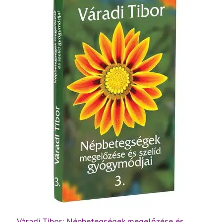
rész
mennyiség
Váradi Tibor: Népbetegségek megelőzése és