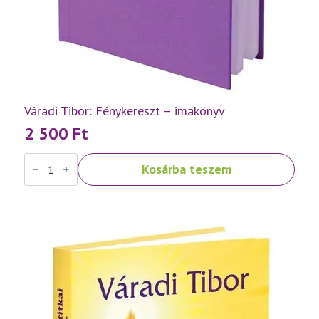
Váradi Tibor: Fénykereszt – imakönyv
2 500
Ft
Váradi
Kosárba teszem
Tibor:
Fénykereszt
–
imakönyv
mennyiség