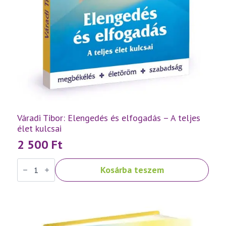
Váradi Tibor: Elengedés és elfogadás – A teljes
élet kulcsai
2 500
Ft
Váradi
Kosárba teszem
Tibor:
Elengedés
és
elfogadás
–
A
teljes