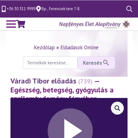
+36 30 311 9999
Bp., Ferenciek tere 7-8.
Search
for:
Kezdőlap
»
Előadások Online
Keresés
Keresés
a
következőre:
Váradi Tibor előadás
—
(739)
Egészség, betegség, gyógyulás a
szellemtudomány fényében
(2016.05.20.)