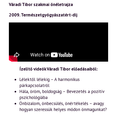
Váradi Tibor szakmai önéletrajza
2009. Természetgyógyászatért-díj
Ízelítő videók Váradi Tibor előadásaiból:
Lélektől lélekig – A harmonikus
párkapcsolatról
Hála, öröm, boldogság – Bevezetés a pozitív
pszichológiába
Önbizalom, önbecsülés, önértékelés – avagy
hogyan szeressük helyes módon önmagunkat?