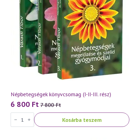
Népbetegségek könyvcsomag (I-II-III. rész)
6 800
Ft
7 800
Ft
Original
Current
Népbetegségek
price
price
Kosárba teszem
könyvcsomag
was:
is:
(I-
II-
7
6
III.
rész)