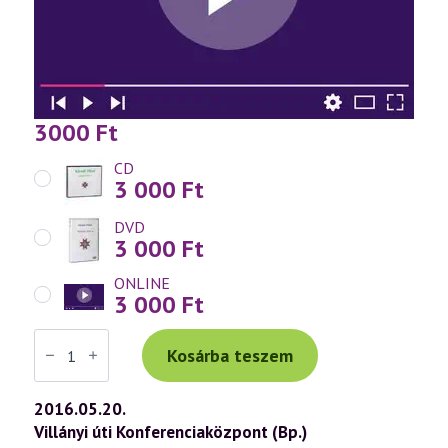
3000
Ft
CD
3 000
Ft
DVD
3 000
Ft
ONLINE
3 000
Ft
Váradi
Tibor
Kosárba teszem
előadás
(739)
—
2016.05.20.
Egészség,
Villányi úti Konferenciaközpont (Bp.)
betegség,