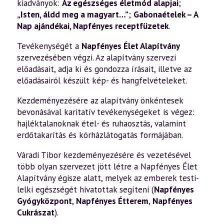
kiadványok:
Az egészséges életmód alapjai
;
„Isten, áldd meg a magyart…”
;
Gabonaételek – A
Nap ajándékai
,
Napfényes receptfüzetek
.
Tevékenységét a
Napfényes Élet Alapítvány
szervezésében végzi. Az alapítvány szervezi
előadásait, adja ki és gondozza írásait, illetve az
előadásairól készült kép- és hangfelvételeket.
Kezdeményezésére az alapítvány önkéntesek
bevonásával karitatív tevékenységeket is végez:
hajléktalanoknak étel- és ruhaosztás, valamint
erdőtakarítás és kórházlátogatás formájában.
Váradi Tibor kezdeményezésére és vezetésével
több olyan szervezet jött létre a Napfényes Élet
Alapítvány égisze alatt, melyek az emberek testi-
lelki egészségét hivatottak segíteni (
Napfényes
Gyógyközpont
,
Napfényes Étterem
,
Napfényes
Cukrászat
).