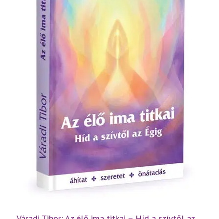
Váradi Tibor: Az élő ima titkai – Híd a szívtől az