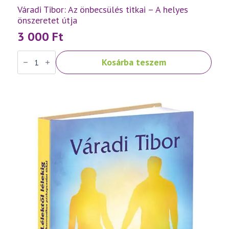
Váradi Tibor: Az önbecsülés titkai – A helyes
önszeretet útja
3 000
Ft
Váradi
Kosárba teszem
Tibor:
Az
önbecsülés
titkai
–
A
helyes
önszeretet
útja
mennyiség