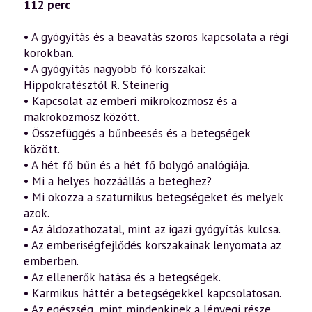
gyógyulás
112 perc
a
szellemtudomány
fényében
• A gyógyítás és a beavatás szoros kapcsolata a régi
(2016.05.20.)
korokban.
mennyiség
• A gyógyítás nagyobb fő korszakai:
Hippokratésztől R. Steinerig
• Kapcsolat az emberi mikrokozmosz és a
makrokozmosz között.
• Összefüggés a bűnbeesés és a betegségek
között.
• A hét fő bűn és a hét fő bolygó analógiája.
• Mi a helyes hozzáállás a beteghez?
• Mi okozza a szaturnikus betegségeket és melyek
azok.
• Az áldozathozatal, mint az igazi gyógyítás kulcsa.
• Az emberiségfejlődés korszakainak lenyomata az
emberben.
• Az ellenerők hatása és a betegségek.
• Karmikus háttér a betegségekkel kapcsolatosan.
• Az egészség, mint mindenkinek a lényegi része.