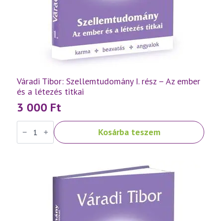
Váradi Tibor: Szellemtudomány I. rész – Az ember
és a létezés titkai
3 000
Ft
Váradi
Kosárba teszem
Tibor:
Szellemtudomány
I.
rész
-
Az
ember
és
a
létezés
titkai
mennyiség