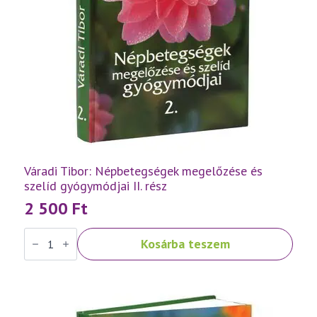
Váradi Tibor: Népbetegségek megelőzése és
szelíd gyógymódjai II. rész
2 500
Ft
Váradi
Kosárba teszem
Tibor:
Népbetegségek
megelőzése
és
szelíd
gyógymódjai
II.