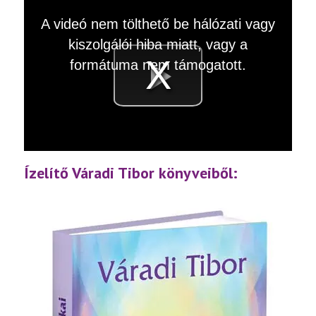
This
A videó nem tölthető be hálózati vagy
is
a
kiszolgálói hiba miatt, vagy a
modal
window.
formátuma nem támogatott.
Videó
lejátsz
Ízelítő Váradi Tibor könyveiből: