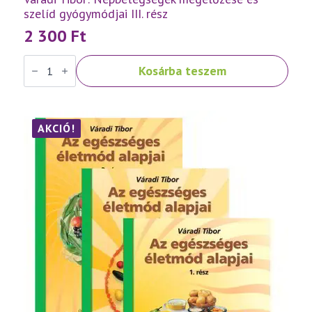
szelíd gyógymódjai III. rész
2 300
Ft
Váradi
Kosárba teszem
Tibor:
Népbetegségek
megelőzése
és
szelíd
gyógymódjai
AKCIÓ!
III.
rész
mennyiség