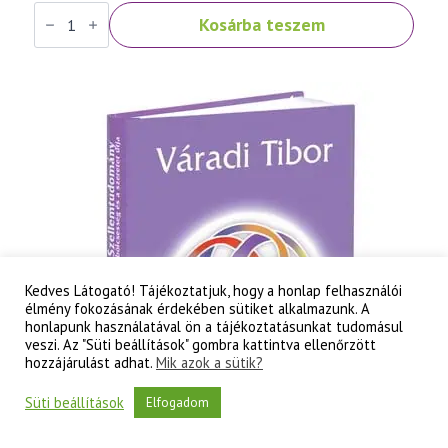
Váradi
Kosárba teszem
Tibor:
Szellemtudomány
II.
rész
-
A
tudati
lélek
korának
titkai
mennyiség
Kedves Látogató! Tájékoztatjuk, hogy a honlap felhasználói
élmény fokozásának érdekében sütiket alkalmazunk. A
honlapunk használatával ön a tájékoztatásunkat tudomásul
veszi. Az "Süti beállítások" gombra kattintva ellenőrzött
hozzájárulást adhat.
Mik azok a sütik?
Süti beállítások
Elfogadom