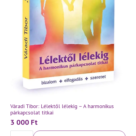
Váradi Tibor: Lélektől lélekig – A harmonikus
párkapcsolat titkai
3 000
Ft
Váradi