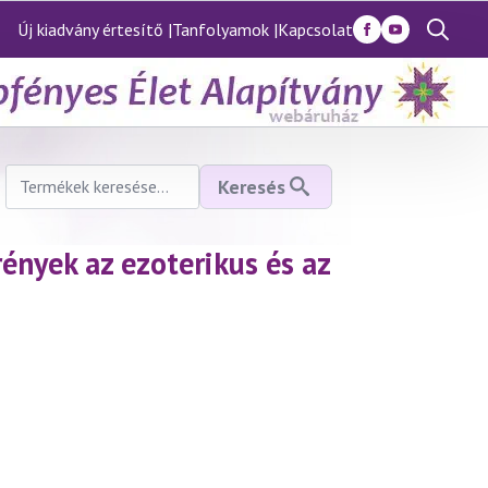
Új kiadvány értesítő |
Tanfolyamok |
Kapcsolat
Search
for:
Keresés
Keresés
a
következőre:
ények az ezoterikus és az