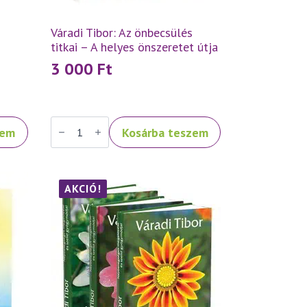
Váradi Tibor: Az önbecsülés
titkai – A helyes önszeretet útja
3 000
Ft
Váradi
zem
Kosárba teszem
Tibor:
Az
önbecsülés
titkai
–
A
AKCIÓ!
helyes
önszeretet
útja
mennyiség