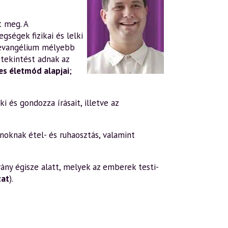
t meg. A
gségek fizikai és lelki
evangélium mélyebb
tekintést adnak az
s életmód alapjai
;
i és gondozza írásait, illetve az
oknak étel- és ruhaosztás, valamint
ány égisze alatt, melyek az emberek testi-
zat
).