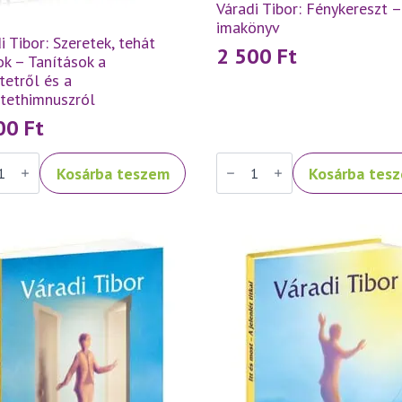
Váradi Tibor: Fénykereszt –
imakönyv
i Tibor: Szeretek, tehát
2 500
Ft
k – Tanítások a
tetről és a
etethimnuszról
500
Ft
Váradi
Kosárba teszem
Kosárba tes
Tibor:
ek,
Fénykereszt
–
k
imakönyv
mennyiség
ások
tetről
tethimnuszról
iség