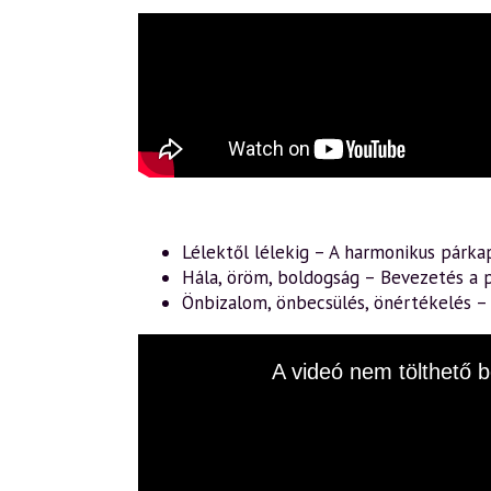
Lélektől lélekig – A harmonikus párka
Hála, öröm, boldogság – Bevezetés a p
Önbizalom, önbecsülés, önértékelés 
This
A videó nem tölthető b
is
a
modal
window.