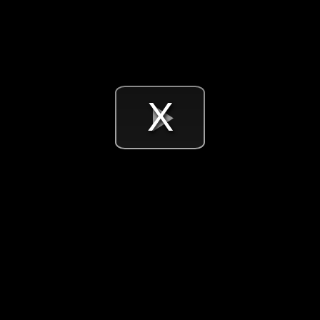
Videó
lejátsz