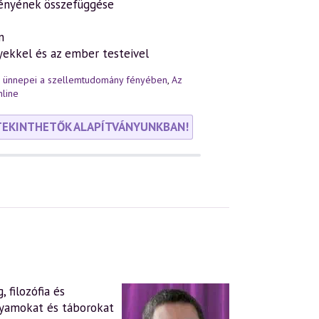
rényének összefüggése
n
yekkel és az ember testeivel
r ünnepei a szellemtudomány fényében
,
Az
line
TEKINTHETŐK ALAPÍTVÁNYUNKBAN!
 filozófia és
lyamokat és táborokat