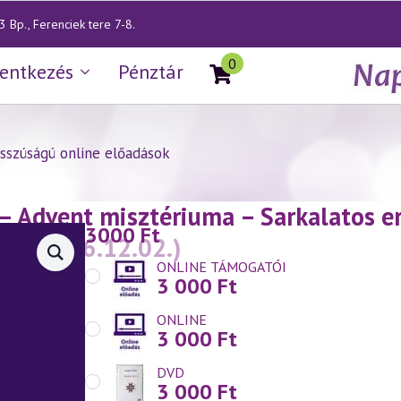
 Bp., Ferenciek tere 7-8.
0
lentkezés
Pénztár
sszúságú online előadások
— Advent misztériuma – Sarkalatos er
3000
Ft
ben
(2016.12.02.)
ONLINE TÁMOGATÓI
3 000
Ft
ONLINE
3 000
Ft
DVD
3 000
Ft