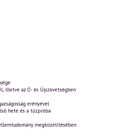
ősége
l, illetve az Ó- és Újszövetségben
n
gazságosság erényével
lső hete és a tűzpróba
 szellemtudomány megközelítésében