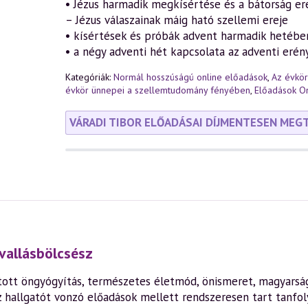
• Jézus harmadik megkísértése és a bátorság e
– Jézus válaszainak máig ható szellemi ereje
• kísértések és próbák advent harmadik hetébe
• a négy adventi hét kapcsolata az adventi erén
Kategóriák:
Normál hosszúságú online előadások
,
Az évkö
évkör ünnepei a szellemtudomány fényében
,
Előadások On
VÁRADI TIBOR ELŐADÁSAI DÍJMENTESEN MEG
vallásbölcsész
ott öngyógyítás, természetes életmód, önismeret, magyarság,
z hallgatót vonzó előadások mellett rendszeresen tart tanfo