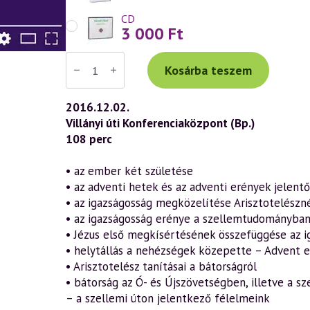
CD
3 000
Ft
Váradi
Tibor
Kosárba teszem
előadás
(754)
—
2016.12.02.
Advent
Villányi úti Konferenciaközpont (Bp.)
misztériuma
–
108 perc
Sarkalatos
erények
az
• az ember két születése
ezoterikus
• az adventi hetek és az adventi erények jelent
és
az
• az igazságosság megközelítése Arisztotelészné
exoterikus
• az igazságosság erénye a szellemtudományba
kereszténységben
(2016.12.02.)
• Jézus első megkísértésének összefüggése az i
mennyiség
• helytállás a nehézségek közepette – Advent e
• Arisztotelész tanításai a bátorságról
• bátorság az Ó- és Újszövetségben, illetve a
– a szellemi úton jelentkező félelmeink