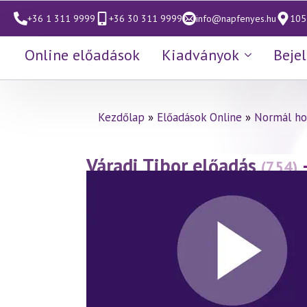
+36 1 311 9999
+36 30 311 9999
info@napfenyes.hu
1053
Online előadások
Kiadványok
Beje
Kezdőlap
»
Előadások Online
»
Normál ho
Váradi Tibor előadás
(754)
exoterikus kereszténység