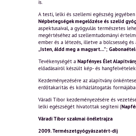
is.
A testi, lelki és szellemi egészség jegyéb
Népbetegségek megelőzése és szelíd gyó
aspektusaival, a gyógyulás természetes leh
megértéséhez ad szellemtudományi értelm
ember és a létezés, illetve a bölcsesség és 
„Isten, áldd meg a magyart…”
;
Gabonaétele
Tevékenységét a
Napfényes Élet Alapítván
előadásairól készült kép- és hangfelvételek
Kezdeményezésére az alapítvány önkéntesek 
erdőtakarítás és kórházlátogatás formájába
Váradi Tibor kezdeményezésére és vezetésév
lelki egészségét hivatottak segíteni (
Napfé
Váradi Tibor szakmai önéletrajza
2009. Természetgyógyászatért-díj