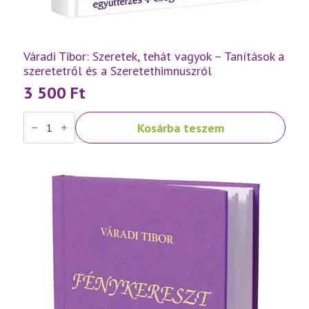
Váradi Tibor: Szeretek, tehát vagyok – Tanítások a
szeretetről és a Szeretethimnuszról
3 500
Ft
Váradi
Kosárba teszem
Tibor:
Szeretek,
tehát
vagyok
–
Tanítások
a
szeretetről
és
a
Szeretethimnuszról
mennyiség