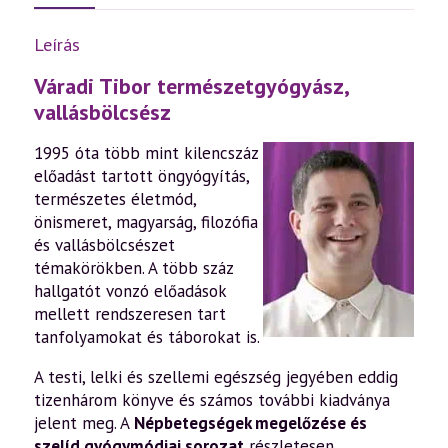
Leírás
Váradi Tibor természetgyógyász,
vallásbölcsész
1995 óta több mint kilencszáz
előadást tartott öngyógyítás,
természetes életmód,
önismeret, magyarság, filozófia
és vallásbölcsészet
témakörökben. A több száz
hallgatót vonzó előadások
mellett rendszeresen tart
tanfolyamokat és táborokat is.
A testi, lelki és szellemi egészség jegyében eddig
tizenhárom könyve és számos további kiadványa
jelent meg. A
Népbetegségek megelőzése és
szelíd gyógymódjai sorozat
részletesen