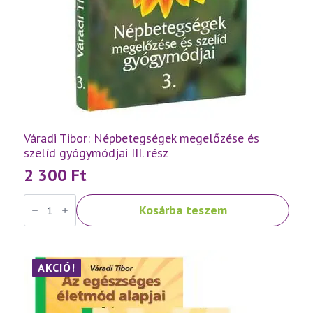
Váradi Tibor: Népbetegségek megelőzése és
szelíd gyógymódjai III. rész
2 300
Ft
Váradi
Kosárba teszem
Tibor:
Népbetegségek
megelőzése
és
szelíd
gyógymódjai
AKCIÓ!
III.
rész
mennyiség