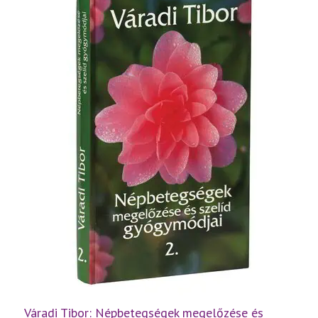
rész
mennyiség
Váradi Tibor: Népbetegségek megelőzése és