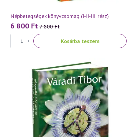
Népbetegségek könyvcsomag (I-II-III. rész)
6 800
Ft
7 800
Ft
Original
Current
Népbetegségek
price
price
Kosárba teszem
könyvcsomag
was:
is:
(I-
II-
7
6
III.
rész)
800 Ft.
800 Ft.
mennyiség