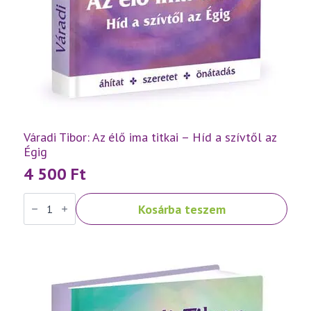
Váradi Tibor: Az élő ima titkai – Híd a szívtől az
Égig
4 500
Ft
Váradi
Kosárba teszem
Tibor:
Az
élő
ima
titkai
–
Híd
a
szívtől
az