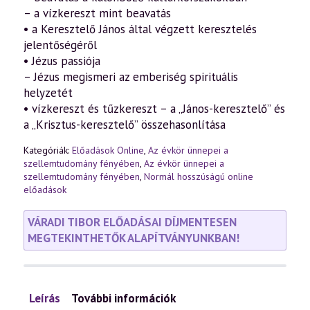
– a vízkereszt mint beavatás
• a Keresztelő János által végzett keresztelés
jelentőségéről
• Jézus passiója
– Jézus megismeri az emberiség spirituális
helyzetét
• vízkereszt és tűzkereszt – a „János-keresztelő” és
a „Krisztus-keresztelő” összehasonlítása
Kategóriák:
Előadások Online
,
Az évkör ünnepei a
szellemtudomány fényében
,
Az évkör ünnepei a
szellemtudomány fényében
,
Normál hosszúságú online
előadások
VÁRADI TIBOR ELŐADÁSAI DÍJMENTESEN
MEGTEKINTHETŐK ALAPÍTVÁNYUNKBAN!
Leírás
További információk