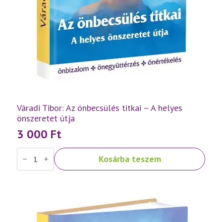
Váradi Tibor: Az önbecsülés titkai – A helyes
önszeretet útja
3 000
Ft
Váradi
Kosárba teszem
Tibor:
Az
önbecsülés
titkai
–
A
helyes
önszeretet