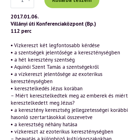
előadás
(757)
—
2017.01.06.
Vízkereszt
Villányi úti Konferenciaközpont (Bp.)
misztériuma
az
112 perc
ezoterikus
és
az
• Vízkereszt két legfontosabb kérdése
exoterikus
• a szentségek jelentősége a kereszténységben
kereszténység
fényében
• a hét keresztény szentség
(2017.01.06.)
• Aquinói Szent Tamás a szentségekről
mennyiség
• a vízkereszt jelentősége az exoterikus
kereszténységben
• keresztelkedés Jézus korában
– Miért keresztelkedtek meg az emberek és miért
keresztelkedett meg Jézus?
• a keresztény keresztség jellegzetességei korábbi
hasonló szertartásokkal összevetve
• a keresztség néhány hatása
• vízkereszt az ezoterikus kereszténységben
– beavatás a különböző kultúrkorszakokban