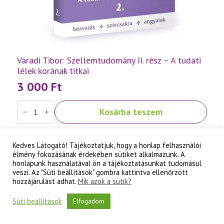
Váradi Tibor: Szellemtudomány II. rész – A tudati
lélek korának titkai
3 000
Ft
Váradi
Kosárba teszem
Tibor:
Szellemtudomány
II.
rész
-
Kedves Látogató! Tájékoztatjuk, hogy a honlap felhasználói
A
élmény fokozásának érdekében sütiket alkalmazunk. A
tudati
honlapunk használatával ön a tájékoztatásunkat tudomásul
lélek
veszi. Az "Süti beállítások" gombra kattintva ellenőrzött
korának
hozzájárulást adhat.
Mik azok a sütik?
titkai
mennyiség
Süti beállítások
Elfogadom