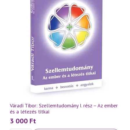
mennyiség
Váradi Tibor: Szellemtudomány I. rész – Az ember
és a létezés titkai
3 000
Ft