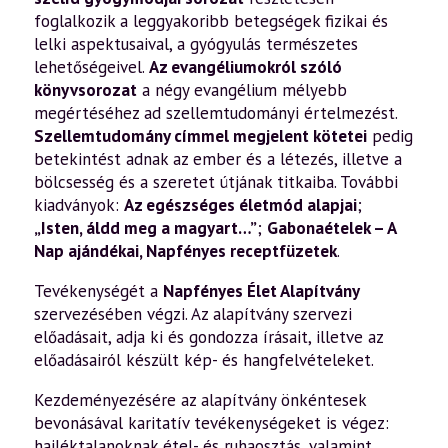
foglalkozik a leggyakoribb betegségek fizikai és
lelki aspektusaival, a gyógyulás természetes
lehetőségeivel.
Az evangéliumokról szóló
könyvsorozat
a négy evangélium mélyebb
megértéséhez ad szellemtudományi értelmezést.
Szellemtudomány címmel megjelent kötetei
pedig
betekintést adnak az ember és a létezés, illetve a
bölcsesség és a szeretet útjának titkaiba. További
kiadványok:
Az egészséges életmód alapjai
;
„Isten, áldd meg a magyart…”
;
Gabonaételek – A
Nap ajándékai
,
Napfényes receptfüzetek
.
Tevékenységét a
Napfényes Élet Alapítvány
szervezésében végzi. Az alapítvány szervezi
előadásait, adja ki és gondozza írásait, illetve az
előadásairól készült kép- és hangfelvételeket.
Kezdeményezésére az alapítvány önkéntesek
bevonásával karitatív tevékenységeket is végez:
hajléktalanoknak étel- és ruhaosztás, valamint