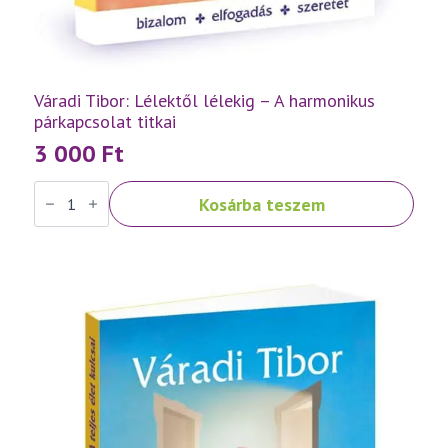
Váradi Tibor: Lélektől lélekig – A harmonikus
párkapcsolat titkai
3 000
Ft
Váradi
Kosárba teszem
Tibor:
Lélektől
lélekig
–
A
harmonikus
párkapcsolat
titkai
mennyiség