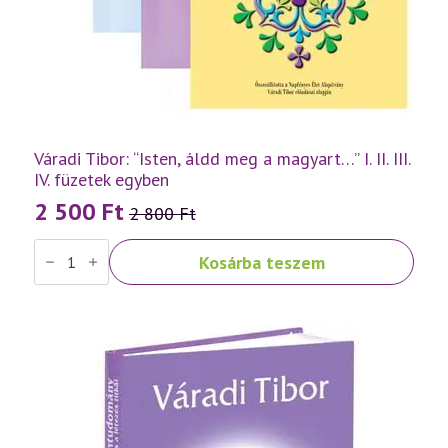
Váradi Tibor: “Isten, áldd meg a magyart…” I. II. III.
IV. füzetek egyben
2 500
Ft
2 800
Ft
Original
Current
Váradi
price
price
Kosárba teszem
Tibor:
was:
is:
"Isten,
áldd
2
2
meg
a
800 Ft.
500 Ft.
magyart..."
I.
II.
III.
IV.
füzetek
egyben