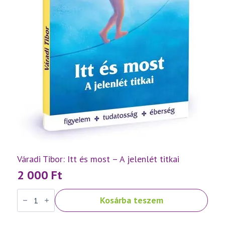
Váradi Tibor: Itt és most – A jelenlét titkai
2 000
Ft
Váradi
Kosárba teszem
Tibor:
Itt
és
most