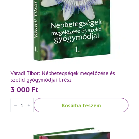
Váradi Tibor: Népbetegségek megelőzése és
szelíd gyógymódjai I. rész
3 000
Ft
Váradi
Kosárba teszem
Tibor:
Népbetegségek
megelőzése
és
szelíd
gyógymódjai
I.