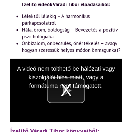
Ízelítő videók Váradi Tibor előadásaiból:
Lélektől lélekig – A harmonikus
párkapcsolatról
Hála, öröm, boldogság – Bevezetés a pozitív
pszichológiába
Önbizalom, önbecsülés, önértékelés – avagy
hogyan szeressük helyes módon önmagunkat?
This
A videó nem tölthető be hálózati vagy
is
a
kiszolgálói hiba miatt, vagy a
modal
window.
formátuma nem támogatott.
Videó
lejátsz
Ízelítő Váradi Tibor könyveiből: