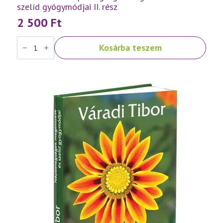
szelíd gyógymódjai II. rész
2 500
Ft
Váradi
Kosárba teszem
Tibor:
Népbetegségek
megelőzése
és
szelíd
gyógymódjai
II.
rész
mennyiség