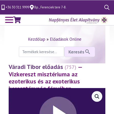
+36 30 311 9999
Bp., Ferenciek tere 7-8.
Search
for:
Kezdőlap
»
Előadások Online
Keresés
Keresés
a
következőre:
Váradi Tibor előadás
—
(757)
Vízkereszt misztériuma az
ezoterikus és az exoterikus
kereszténység fényében
(2017.01.06.)