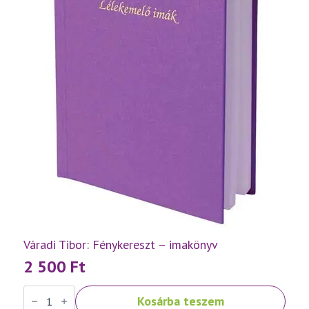
Váradi Tibor: Fénykereszt – imakönyv
2 500
Ft
Váradi
Kosárba teszem
Tibor: