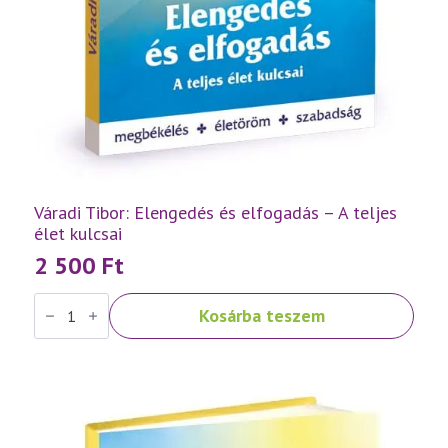
Váradi Tibor: Elengedés és elfogadás – A teljes
élet kulcsai
2 500
Ft
Váradi
Kosárba teszem
Tibor:
Elengedés
és
elfogadás
–
A
teljes
élet
kulcsai