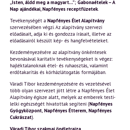
„Isten, áldd meg a magyart…”
;
Gabonaételek – A
Nap ajándékai
,
Napfényes receptfüzetek
.
Tevékenységét a
Napfényes Élet Alapítvány
szervezésében végzi. Az alapítvány szervezi
előadásait, adja ki és gondozza írásait, illetve az
előadásairól készült kép- és hangfelvételeket.
Kezdeményezésére az alapítvány önkéntesek
bevonásával karitatív tevékenységeket is végez:
hajléktalanoknak étel- és ruhaosztás, valamint
erdőtakarítás és kórházlátogatás formájában.
Váradi Tibor kezdeményezésére és vezetésével
több olyan szervezet jött létre a Napfényes Élet
Alapítvány égisze alatt, melyek az emberek testi-
lelki egészségét hivatottak segíteni (
Napfényes
Gyógyközpont
,
Napfényes Étterem
,
Napfényes
Cukrászat
).
Váradi Tibor szakmai önéletrajza