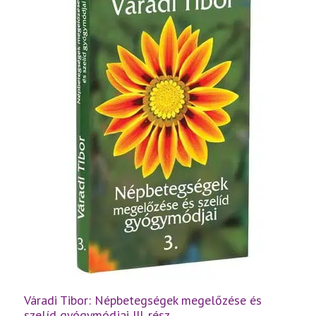
mennyiség
Váradi Tibor: Népbetegségek megelőzése és
szelíd gyógymódjai III. rész