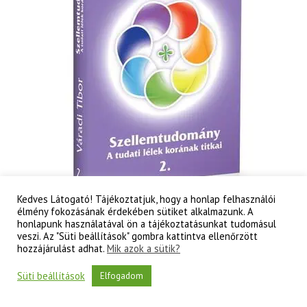
Kedves Látogató! Tájékoztatjuk, hogy a honlap felhasználói
élmény fokozásának érdekében sütiket alkalmazunk. A
honlapunk használatával ön a tájékoztatásunkat tudomásul
veszi. Az "Süti beállítások" gombra kattintva ellenőrzött
Váradi Tibor: Szellemtudomány II. rész – A tudati
hozzájárulást adhat.
Mik azok a sütik?
lélek korának titkai
3 000
Ft
Süti beállítások
Elfogadom
Váradi