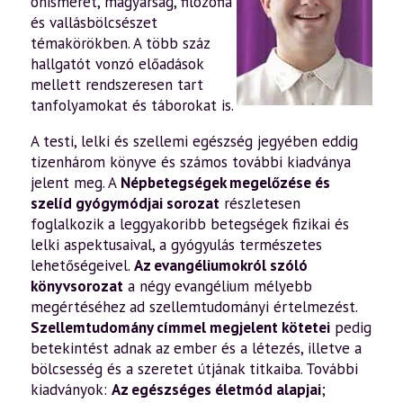
önismeret, magyarság, filozófia
és vallásbölcsészet
témakörökben. A több száz
hallgatót vonzó előadások
mellett rendszeresen tart
tanfolyamokat és táborokat is.
A testi, lelki és szellemi egészség jegyében eddig
tizenhárom könyve és számos további kiadványa
jelent meg. A
Népbetegségek megelőzése és
szelíd gyógymódjai sorozat
részletesen
foglalkozik a leggyakoribb betegségek fizikai és
lelki aspektusaival, a gyógyulás természetes
lehetőségeivel.
Az evangéliumokról szóló
könyvsorozat
a négy evangélium mélyebb
megértéséhez ad szellemtudományi értelmezést.
Szellemtudomány címmel megjelent kötetei
pedig
betekintést adnak az ember és a létezés, illetve a
bölcsesség és a szeretet útjának titkaiba. További
kiadványok:
Az egészséges életmód alapjai
;