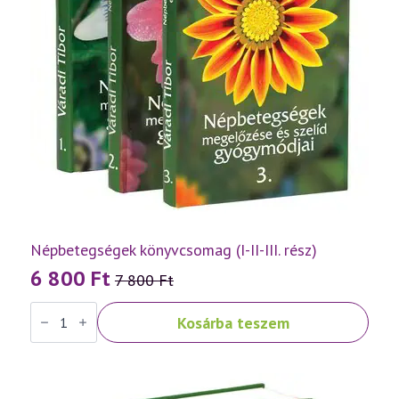
Népbetegségek könyvcsomag (I-II-III. rész)
6 800
Ft
7 800
Ft
Original
Current
Népbetegségek
price
price
Kosárba teszem
könyvcsomag
was:
is:
(I-
II-
7
6
III.
rész)
800 Ft.
800 Ft.
mennyiség