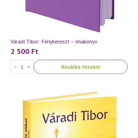
Váradi Tibor: Fénykereszt – imakönyv
2 500
Ft
Váradi
Kosárba teszem
Tibor:
Fénykereszt
–
imakönyv
mennyiség