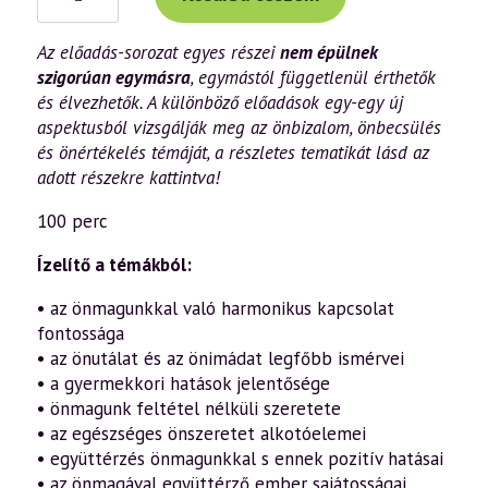
előadás
(902)
—
Az előadás-sorozat egyes részei
nem épülnek
Önbizalom,
szigorúan egymásra
, egymástól függetlenül érthetők
önbecsülés,
önértékelés
és élvezhetők. A különböző előadások egy-egy új
–
aspektusból vizsgálják meg az önbizalom, önbecsülés
avagy
hogyan
és önértékelés témáját, a részletes tematikát lásd az
szeressük
adott részekre kattintva!
helyes
módon
önmagunkat?
100 perc
(7.
rész)
Ízelítő a témákból:
(2021.04.17.)
mennyiség
• az önmagunkkal való harmonikus kapcsolat
fontossága
• az önutálat és az önimádat legfőbb ismérvei
• a gyermekkori hatások jelentősége
• önmagunk feltétel nélküli szeretete
• az egészséges önszeretet alkotóelemei
• együttérzés önmagunkkal s ennek pozitív hatásai
• az önmagával együttérző ember sajátosságai