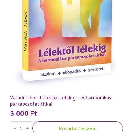
Váradi Tibor: Lélektől lélekig – A harmonikus
párkapcsolat titkai
3 000
Ft
Váradi
Kosárba teszem
Tibor: