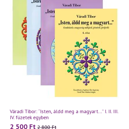
Váradi Tibor: “Isten, áldd meg a magyart…” I. II. III.
IV. füzetek egyben
2 500
Ft
2 800
Ft