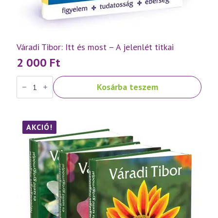
Váradi Tibor: Itt és most – A jelenlét titkai
2 000
Ft
Váradi
Kosárba teszem
Tibor:
Itt
és
most
–
A
AKCIÓ!
jelenlét
titkai
mennyiség