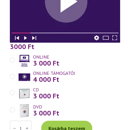
3000
Ft
ONLINE
3 000
Ft
ONLINE TÁMOGATÓI
4 000
Ft
CD
3 000
Ft
DVD
3 000
Ft
Váradi
Tibor
Kosárba teszem