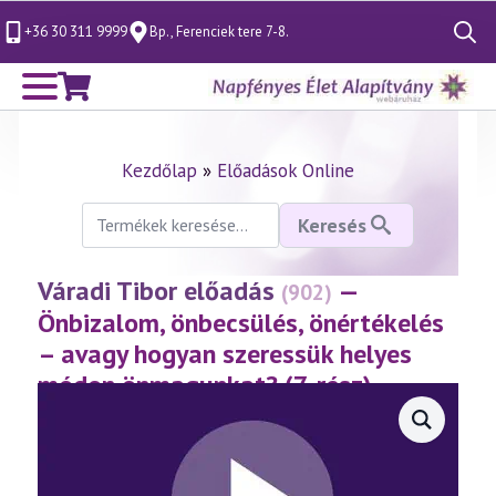
+36 30 311 9999
Bp., Ferenciek tere 7-8.
Search
for:
Kezdőlap
»
Előadások Online
Keresés
Keresés
a
következőre:
Váradi Tibor előadás
—
(902)
Önbizalom, önbecsülés, önértékelés
– avagy hogyan szeressük helyes
módon önmagunkat? (7. rész)
(2021.04.17.)