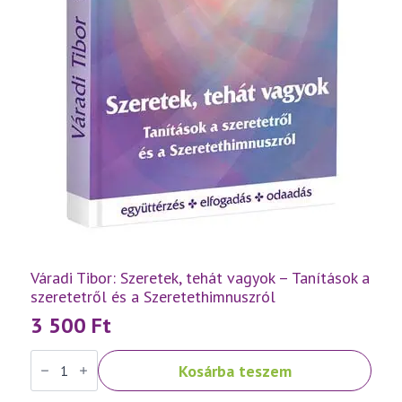
Váradi Tibor: Szeretek, tehát vagyok – Tanítások a
szeretetről és a Szeretethimnuszról
3 500
Ft
Váradi
Kosárba teszem
Tibor:
Szeretek,
tehát