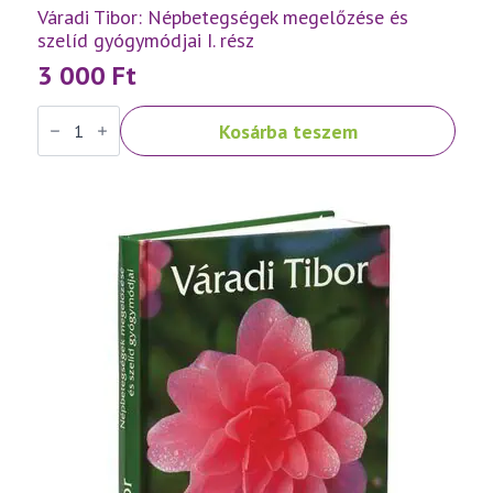
Váradi Tibor: Népbetegségek megelőzése és
szelíd gyógymódjai I. rész
3 000
Ft
Váradi
Kosárba teszem
Tibor:
Népbetegségek
megelőzése
és
szelíd
gyógymódjai
I.
rész
mennyiség