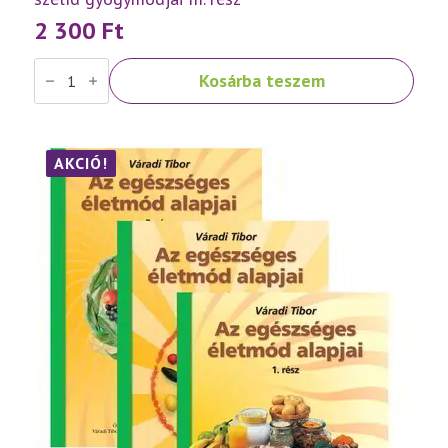
2 300
Ft
Váradi
Kosárba teszem
Tibor:
Népbetegségek
megelőzése
és
szelíd
gyógymódjai
AKCIÓ!
III.
rész
mennyiség