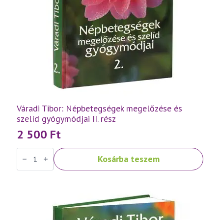
Váradi Tibor: Népbetegségek megelőzése és
szelíd gyógymódjai II. rész
2 500
Ft
Váradi
Kosárba teszem
Tibor:
Népbetegségek
megelőzése
és
szelíd
gyógymódjai
II.
rész