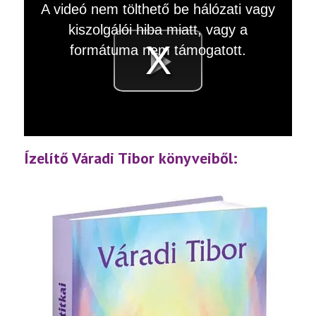
This
A videó nem tölthető be hálózati vagy
is
a
kiszolgálói hiba miatt, vagy a
modal
window.
formátuma nem támogatott.
Videó
lejátsz
Ízelítő Váradi Tibor könyveiből: