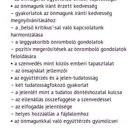
• az önmagunk iránt érzett kedvesség
– gyakorlatok az önmagunk iránti kedvesség
megnyilvánításához
– a „belső kritikus”-sal való kapcsolatunk
harmonizálása
– a leggyakoribb önromboló gondolatok
– pozitív megerősítések az önromboló gondolatok
feloldására
• a szenvedés mint közös emberi tapasztalat
– az önsajnálat jellemzői
• az együttérzés és a jelen-tudatosság
– két tudatosságfokozó gyakorlat
– a jelenlét mint a tudatos döntéshozatal kulcsa
– az ellenállás összefüggése a szenvedéssel
– az elfogadás jelentősége
– helyes hozzáállás a fájdalomhoz
• az önmagunkkal való együttérzés gyümölcsei