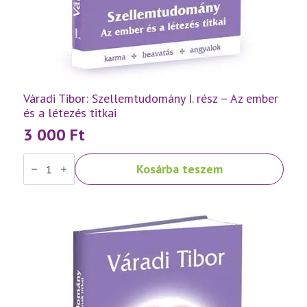
Váradi Tibor: Szellemtudomány I. rész – Az ember
és a létezés titkai
3 000
Ft
Váradi
Kosárba teszem
Tibor:
Szellemtudomány
I.
rész
-
Az
ember
és
a
létezés
titkai
mennyiség