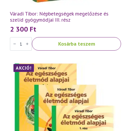
Váradi Tibor: Népbetegségek megelőzése és
szelíd gyógymódjai III. rész
2 300
Ft
Váradi
Kosárba teszem
Tibor:
Népbetegségek
megelőzése
és
szelíd
gyógymódjai
AKCIÓ!
III.
rész
mennyiség