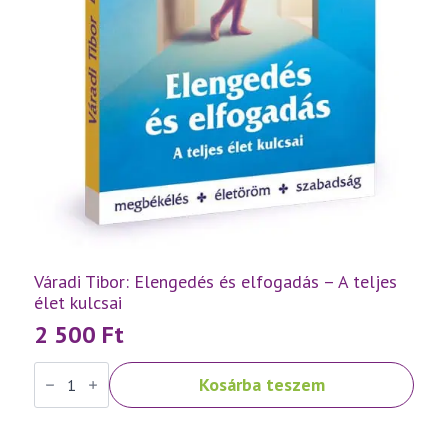
Váradi Tibor: Elengedés és elfogadás – A teljes
élet kulcsai
2 500
Ft
Váradi
Kosárba teszem
Tibor:
Elengedés
és
elfogadás