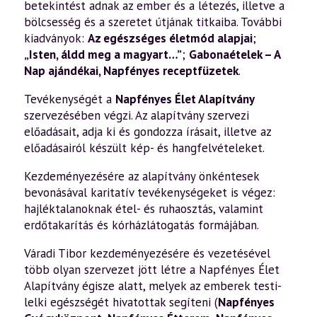
betekintést adnak az ember és a létezés, illetve a
bölcsesség és a szeretet útjának titkaiba. További
kiadványok:
Az egészséges életmód alapjai
;
„Isten, áldd meg a magyart…”
;
Gabonaételek – A
Nap ajándékai
,
Napfényes receptfüzetek
.
Tevékenységét a
Napfényes Élet Alapítvány
szervezésében végzi. Az alapítvány szervezi
előadásait, adja ki és gondozza írásait, illetve az
előadásairól készült kép- és hangfelvételeket.
Kezdeményezésére az alapítvány önkéntesek
bevonásával karitatív tevékenységeket is végez:
hajléktalanoknak étel- és ruhaosztás, valamint
erdőtakarítás és kórházlátogatás formájában.
Váradi Tibor kezdeményezésére és vezetésével
több olyan szervezet jött létre a Napfényes Élet
Alapítvány égisze alatt, melyek az emberek testi-
lelki egészségét hivatottak segíteni (
Napfényes