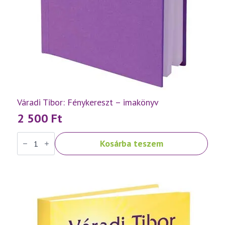
Váradi Tibor: Fénykereszt – imakönyv
2 500
Ft
Váradi
Kosárba teszem
Tibor:
Fénykereszt
–
imakönyv
mennyiség