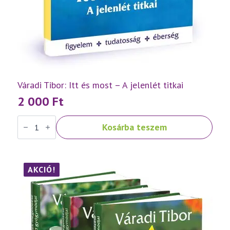
Váradi Tibor: Itt és most – A jelenlét titkai
2 000
Ft
Váradi
Kosárba teszem
Tibor:
Itt
és
most
–
A
AKCIÓ!
jelenlét
titkai
mennyiség