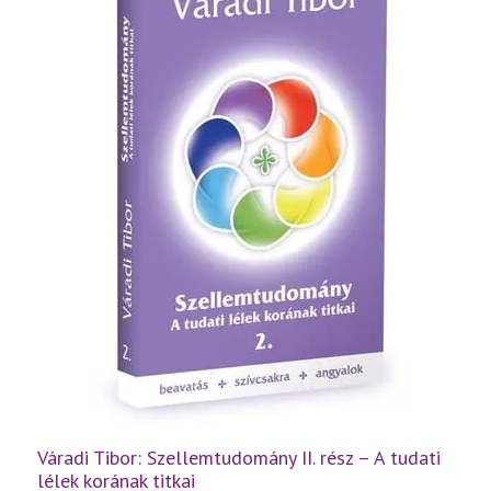
létezés
titkai
mennyiség
Váradi Tibor: Szellemtudomány II. rész – A tudati
lélek korának titkai