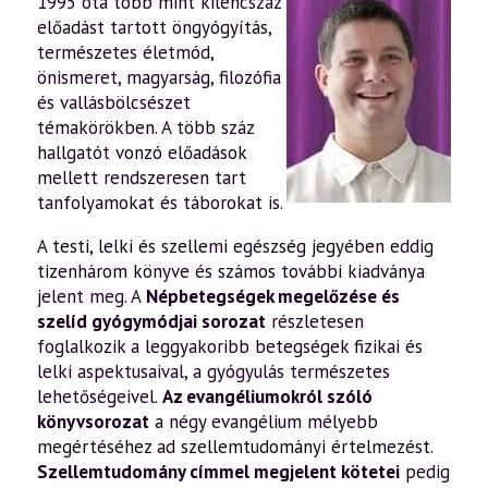
1995 óta több mint kilencszáz
előadást tartott öngyógyítás,
természetes életmód,
önismeret, magyarság, filozófia
és vallásbölcsészet
témakörökben. A több száz
hallgatót vonzó előadások
mellett rendszeresen tart
tanfolyamokat és táborokat is.
A testi, lelki és szellemi egészség jegyében eddig
tizenhárom könyve és számos további kiadványa
jelent meg. A
Népbetegségek megelőzése és
szelíd gyógymódjai sorozat
részletesen
foglalkozik a leggyakoribb betegségek fizikai és
lelki aspektusaival, a gyógyulás természetes
lehetőségeivel.
Az evangéliumokról szóló
könyvsorozat
a négy evangélium mélyebb
megértéséhez ad szellemtudományi értelmezést.
Szellemtudomány címmel megjelent kötetei
pedig