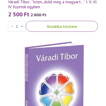
Váradi Tibor: “Isten, áldd meg a magyart…” I. II. III.
IV. füzetek egyben
2 500
Ft
2 800
Ft
Original
Current
Váradi
price
price
Kosárba teszem
Tibor:
was:
is:
"Isten,
áldd
2
2
meg
a
800 Ft.
500 Ft.
magyart..."
I.
II.
III.
IV.
füzetek
egyben
mennyiség