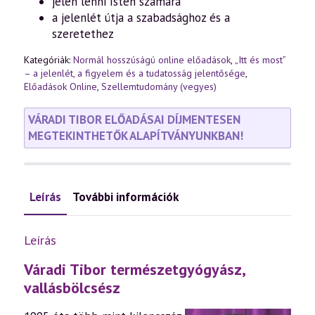
jelen lenni Isten számára
a jelenlét útja a szabadsághoz és a
szeretethez
Kategóriák:
Normál hosszúságú online előadások
,
„Itt és most”
– a jelenlét, a figyelem és a tudatosság jelentősége
,
Előadások Online
,
Szellemtudomány (vegyes)
VÁRADI TIBOR ELŐADÁSAI DÍJMENTESEN
MEGTEKINTHETŐK ALAPÍTVÁNYUNKBAN!
Leírás
További információk
Leírás
Váradi Tibor természetgyógyász,
vallásbölcsész