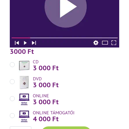
3000
Ft
CD
3 000
Ft
DVD
3 000
Ft
ONLINE
3 000
Ft
ONLINE TÁMOGATÓI
4 000
Ft
Váradi