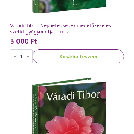
Váradi Tibor: Népbetegségek megelőzése és
szelíd gyógymódjai I. rész
3 000
Ft
Váradi
Kosárba teszem
Tibor:
Népbetegségek
megelőzése
és
szelíd
gyógymódjai
I.
rész
mennyiség