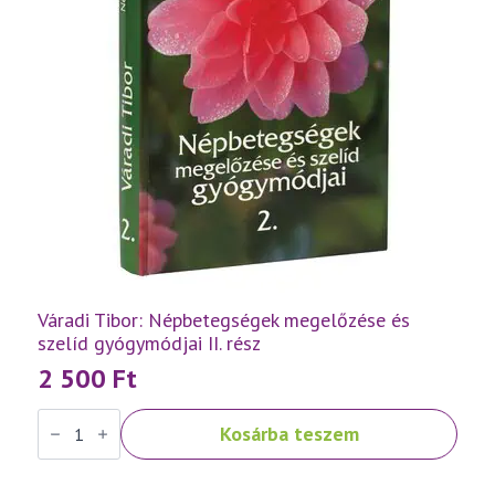
Váradi Tibor: Népbetegségek megelőzése és
szelíd gyógymódjai II. rész
2 500
Ft
Váradi
Kosárba teszem
Tibor:
Népbetegségek
megelőzése
és