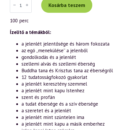
Tibor
Kosárba teszem
előadás
(910)
—
100 perc
„Itt
és
most”
Ízelítő a témákból:
–
a
a jelenlét jelentősége és három fokozata
jelenlét,
az egó „menekülése” a jelenből
a
figyelem
gondolkodás és a jelenlét
és
szellemi alvás és szellemi éberség
a
tudatosság
Buddha tana és Krisztus tana az éberségről
jelentősége
12 tudatosságfokozó gyakorlat
a
belső
a jelenlét keresztény szemmel
fejlődés
a jelenlét mint kapu Istenhez
útján
(2021.08.13.)
szent és profán
mennyiség
a tudat ébersége és a szív ébersége
a szeretet és a jelenlét
a jelenlét mint szüntelen ima
a jelenlét mint kapu a másik emberhez