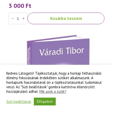
3 000
Ft
Váradi
Kosárba teszem
Tibor:
Szellemtudomány
II.
rész
-
A
tudati
lélek
korának
titkai
mennyiség
Kedves Látogató! Tájékoztatjuk, hogy a honlap felhasználói
élmény fokozásának érdekében sütiket alkalmazunk. A
honlapunk használatával ön a tájékoztatásunkat tudomásul
veszi. Az "Süti beállítások" gombra kattintva ellenőrzött
hozzájárulást adhat.
Mik azok a sütik?
Süti beállítások
Elfogadom