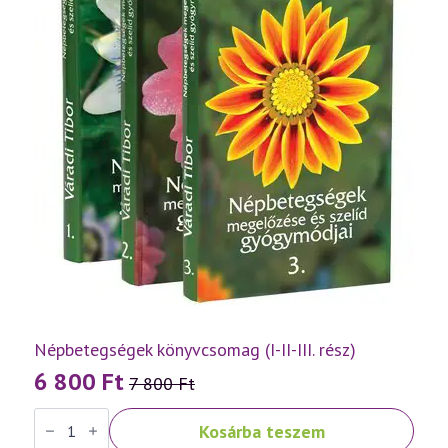
Népbetegségek könyvcsomag (I-II-III. rész)
6 800
Ft
7 800
Ft
Original
Current
Népbetegségek
price
price
Kosárba teszem
könyvcsomag
(I-