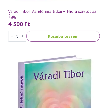
Váradi Tibor: Az élő ima titkai – Híd a szívtől az
Égig
4 500
Ft
Váradi
Kosárba teszem
Tibor:
Az
élő
ima
titkai
–
Híd
a
szívtől
az
Égig
mennyiség