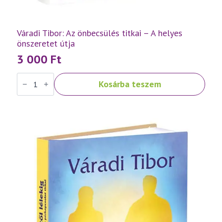
Váradi Tibor: Az önbecsülés titkai – A helyes
önszeretet útja
3 000
Ft
Váradi
Kosárba teszem
Tibor:
Az
önbecsülés
titkai
–
A
helyes
önszeretet
útja
mennyiség