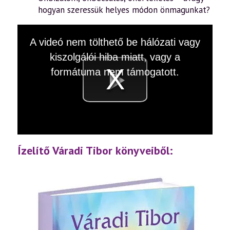
hogyan szeressük helyes módon önmagunkat?
This
A videó nem tölthető be hálózati vagy
is
a
kiszolgálói hiba miatt, vagy a
modal
window.
formátuma nem támogatott.
Videó
lejátsz
Ízelítő Váradi Tibor könyveiből: