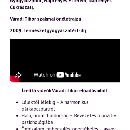
Gyógyközpont
,
Napfényes Étterem
,
Napfényes
Cukrászat
).
Váradi Tibor szakmai önéletrajza
2009. Természetgyógyászatért-díj
Ízelítő videók Váradi Tibor előadásaiból:
Lélektől lélekig – A harmonikus
párkapcsolatról
Hála, öröm, boldogság – Bevezetés a pozitív
pszichológiába
Önbizalom, önbecsülés, önértékelés – avagy