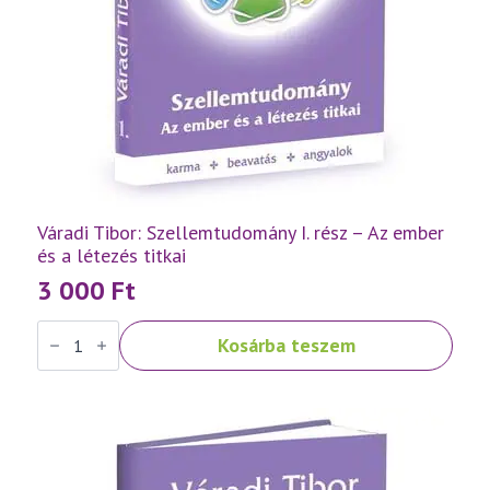
Váradi Tibor: Szellemtudomány I. rész – Az ember
és a létezés titkai
3 000
Ft
Váradi
Kosárba teszem
Tibor:
Szellemtudomány
I.
rész
-
Az
ember
és
a