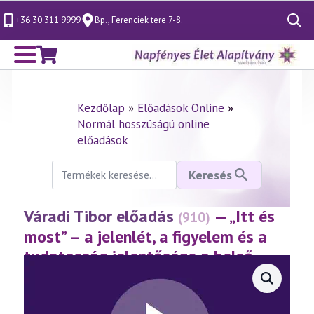
+36 30 311 9999
Bp., Ferenciek tere 7-8.
Search
for:
Kezdőlap
»
Előadások Online
»
Normál hosszúságú online
előadások
Keresés
Keresés
a
következőre:
Váradi Tibor előadás
— „Itt és
(910)
most” – a jelenlét, a figyelem és a
tudatosság jelentősége a belső
fejlődés útján
(2021.08.13.)