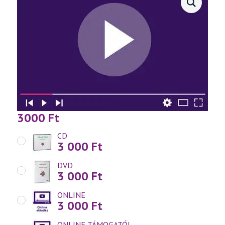
(2022.07.08.)
3000
Ft
CD
3 000
Ft
DVD
3 000
Ft
ONLINE
3 000
Ft
ONLINE TÁMOGATÓI