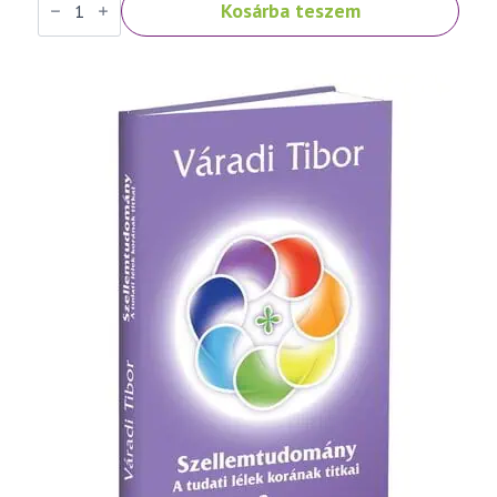
Kosárba teszem
Tibor:
Szellemtudomány
I.
rész
-
Az
ember
és
a
létezés
titkai
mennyiség