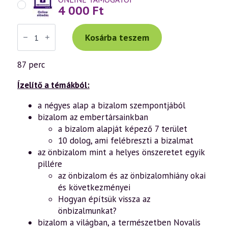
4 000
Ft
Váradi
Tibor
Kosárba teszem
előadás
(946)
—
87 perc
„Mondottam,
ember:
Küzdj,
Ízelítő a témákból:
és
bízva
a négyes alap a bizalom szempontjából
bízzál!”
bizalom az embertársainkban
–
Gondolatok
a bizalom alapját képező 7 terület
a
10 dolog, ami felébreszti a bizalmat
bizalomról
a
az önbizalom mint a helyes önszeretet egyik
pszichológia,
pillére
a
filozófia
az önbizalom és az önbizalomhiány okai
és
és következményei
a
vallások
Hogyan építsük vissza az
tükrében
önbizalmunkat?
4.
bizalom a világban, a természetben Novalis
rész