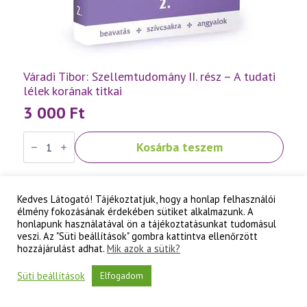
Váradi Tibor: Szellemtudomány II. rész – A tudati
lélek korának titkai
3 000
Ft
Váradi
Kosárba teszem
Tibor:
Szellemtudomány
II.
rész
-
Kedves Látogató! Tájékoztatjuk, hogy a honlap felhasználói
A
élmény fokozásának érdekében sütiket alkalmazunk. A
tudati
lélek
honlapunk használatával ön a tájékoztatásunkat tudomásul
korának
veszi. Az "Süti beállítások" gombra kattintva ellenőrzött
titkai
hozzájárulást adhat.
Mik azok a sütik?
mennyiség
Süti beállítások
Elfogadom