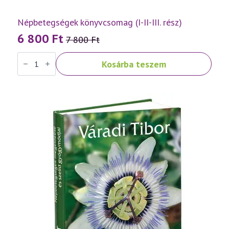
Népbetegségek könyvcsomag (I-II-III. rész)
6 800
Ft
7 800
Ft
Original
Current
Népbetegségek
price
price
Kosárba teszem
könyvcsomag
was:
is:
(I-
II-
7
6
III.
rész)
800 Ft.
800 Ft.
mennyiség