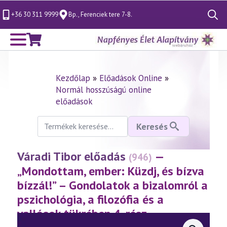
+36 30 311 9999
Bp., Ferenciek tere 7-8.
Search
for:
Kezdőlap
»
Előadások Online
»
Normál hosszúságú online
előadások
Keresés
Keresés
a
következőre:
Váradi Tibor előadás
—
(946)
„Mondottam, ember: Küzdj, és bízva
bízzál!” – Gondolatok a bizalomról a
pszichológia, a filozófia és a
vallások tükrében 4. rész