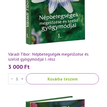
Váradi Tibor: Népbetegségek megelőzése és
szelíd gyógymódjai I. rész
3 000
Ft
Váradi
Kosárba teszem
Tibor:
Népbetegségek
megelőzése
és
szelíd
gyógymódjai
I.
rész