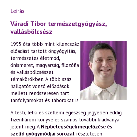
Leírás
Váradi Tibor természetgyógyász,
vallásbölcsész
1995 óta több mint kilencszáz
előadást tartott öngyógyítás,
természetes életmód,
önismeret, magyarság, filozófia
és vallásbölcsészet
témakörökben. A több száz
hallgatót vonzó előadások
mellett rendszeresen tart
tanfolyamokat és táborokat is.
A testi, lelki és szellemi egészség jegyében eddig
tizenhárom könyve és számos további kiadványa
jelent meg. A
Népbetegségek megelőzése és
szelíd gyógymódjai sorozat
részletesen