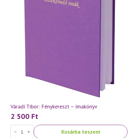
Váradi Tibor: Fénykereszt – imakönyv
2 500
Ft
Váradi
Kosárba teszem
Tibor:
Fénykereszt