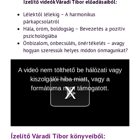
Ízelítő videók Váradi Tibor előadásaiból:
Lélektől lélekig – A harmonikus
párkapcsolatról
Hála, öröm, boldogság – Bevezetés a pozitív
pszichológiába
Önbizalom, önbecsülés, önértékelés – avagy
hogyan szeressük helyes módon önmagunkat?
This
A videó nem tölthető be hálózati vagy
is
a
kiszolgálói hiba miatt, vagy a
modal
window.
formátuma nem támogatott.
Videó
lejátsz
Ízelítő Váradi Tibor könyveiből: