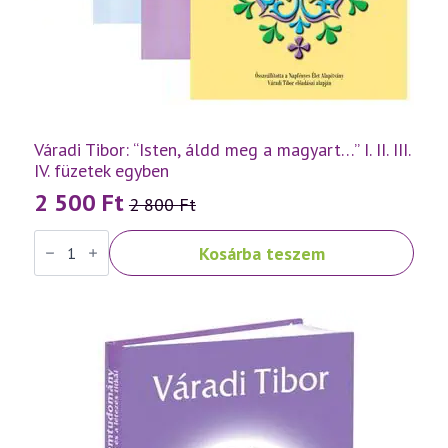
Váradi Tibor: “Isten, áldd meg a magyart…” I. II. III.
IV. füzetek egyben
2 500
Ft
2 800
Ft
Original
Current
Váradi
price
price
Kosárba teszem
Tibor:
was:
is:
"Isten,
áldd
2
2
meg
a
800 Ft.
500 Ft.
magyart..."
I.
II.
III.
IV.
füzetek
egyben
mennyiség