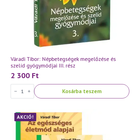
Váradi Tibor: Népbetegségek megelőzése és
szelíd gyógymódjai III. rész
2 300
Ft
Váradi
Kosárba teszem
Tibor:
Népbetegségek
megelőzése
és
szelíd
gyógymódjai
AKCIÓ!
III.
rész
mennyiség