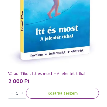
Váradi Tibor: Itt és most – A jelenlét titkai
2 000
Ft
Váradi
Kosárba teszem
Tibor:
Itt
és
most