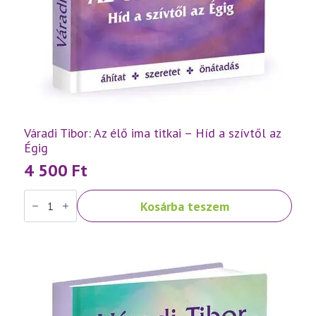
Váradi Tibor: Az élő ima titkai – Híd a szívtől az
Égig
4 500
Ft
Váradi
Kosárba teszem
Tibor:
Az
élő
ima
titkai
–
Híd
a
szívtől
az