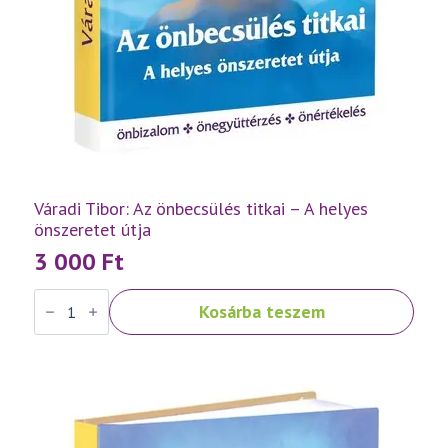
Váradi Tibor: Az önbecsülés titkai – A helyes
önszeretet útja
3 000
Ft
Váradi
Kosárba teszem
Tibor:
Az
önbecsülés
titkai
–
A
helyes
önszeretet
útja