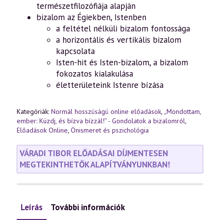
(2022.07.08.)
természetfilozófiája alapján
mennyiség
bizalom az Égiekben, Istenben
a feltétel nélküli bizalom fontossága
a horizontális és vertikális bizalom
kapcsolata
Isten-hit és Isten-bizalom, a bizalom
fokozatos kialakulása
életterületeink Istenre bízása
Kategóriák:
Normál hosszúságú online előadások
,
„Mondottam,
ember: Küzdj, és bízva bízzál!” - Gondolatok a bizalomról
,
Előadások Online
,
Önismeret és pszichológia
VÁRADI TIBOR ELŐADÁSAI DÍJMENTESEN
MEGTEKINTHETŐK ALAPÍTVÁNYUNKBAN!
Leírás
További információk