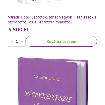
Váradi Tibor: Szeretek, tehát vagyok – Tanítások a
szeretetről és a Szeretethimnuszról
3 500
Ft
Váradi
Kosárba teszem
Tibor:
Szeretek,
tehát
vagyok
–
Tanítások
a
szeretetről
és
a
Szeretethimnuszról
mennyiség