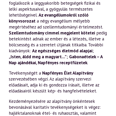
foglalkozik a leggyakoribb betegségek fizikai és
lelki aspektusaival, a gyógyulás természetes
lehetőségeivel.
Az evangéliumokról szóló
könyvsorozat
a négy evangélium mélyebb
megértéséhez ad szellemtudományi értelmezést.
Szellemtudomány címmel megjelent kötetei
pedig
betekintést adnak az ember és a létezés, illetve a
bölcsesség és a szeretet útjának titkaiba. További
kiadványok:
Az egészséges életmód alapjai
;
„Isten, áldd meg a magyart…”
;
Gabonaételek – A
Nap ajándékai
,
Napfényes receptfüzetek
.
Tevékenységét a
Napfényes Élet Alapítvány
szervezésében végzi. Az alapítvány szervezi
előadásait, adja ki és gondozza írásait, illetve az
előadásairól készült kép- és hangfelvételeket.
Kezdeményezésére az alapítvány önkéntesek
bevonásával karitatív tevékenységeket is végez:
hajléktalanoknak étel- és ruhaosztás, valamint