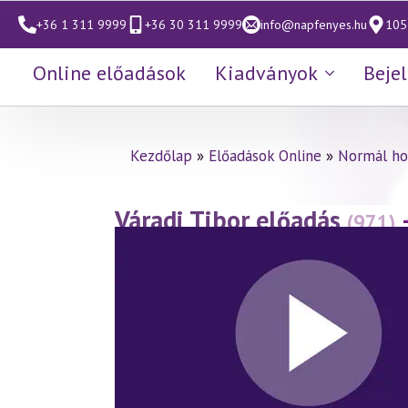
+36 1 311 9999
+36 30 311 9999
info@napfenyes.hu
1053
Online előadások
Kiadványok
Beje
Kezdőlap
»
Előadások Online
»
Normál ho
Váradi Tibor előadás
(971)
rész)
(2023.04.07.)