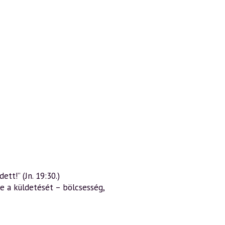
tt!” (Jn. 19:30.)
te a küldetését – bölcsesség,