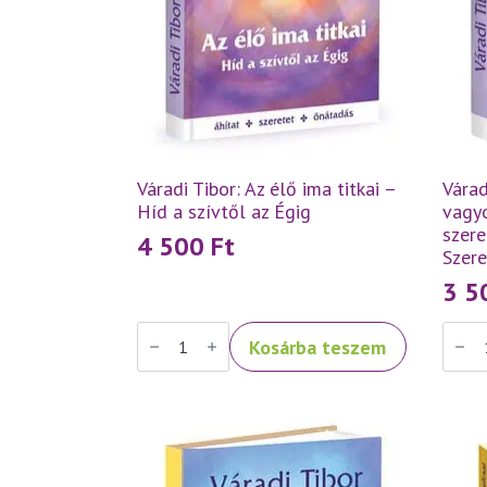
Váradi Tibor: Az élő ima titkai –
Várad
Híd a szívtől az Égig
vagyo
szere
4 500
Ft
Szer
3 
Váradi
Váradi
Kosárba teszem
Tibor:
Tibor:
Az
Szeret
élő
tehát
ima
vagyo
titkai
–
–
Tanít
Híd
a
a
szere
szívtől
és