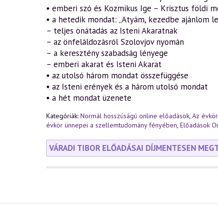
• emberi szó és Kozmikus Ige – Krisztus földi
• a hetedik mondat: „Atyám, kezedbe ajánlom le
– teljes önátadás az Isteni Akaratnak
– az önfeláldozásról Szolovjov nyomán
– a keresztény szabadság lényege
– emberi akarat és Isteni Akarat
• az utolsó három mondat összefüggése
• az Isteni erények és a három utolsó mondat
• a hét mondat üzenete
Kategóriák:
Normál hosszúságú online előadások
,
Az évkö
évkör ünnepei a szellemtudomány fényében
,
Előadások On
VÁRADI TIBOR ELŐADÁSAI DÍJMENTESEN MEG