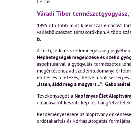
Leírás
Váradi Tibor természetgyógyász, 
1995 óta több mint kilencszáz előadást tart
vallásbölcsészet témakörökben. A több szá
is.
A testi, lelki és szellemi egészség jegyéb
Népbetegségek megelőzése és szelíd gyó
aspektusaival, a gyógyulás természetes leh
megértéséhez ad szellemtudományi értelm
ember és a létezés, illetve a bölcsesség és 
„Isten, áldd meg a magyart…”
;
Gabonaétele
Tevékenységét a
Napfényes Élet Alapítván
előadásairól készült kép- és hangfelvételek
Kezdeményezésére az alapítvány önkéntesek 
erdőtakarítás és kórházlátogatás formájába