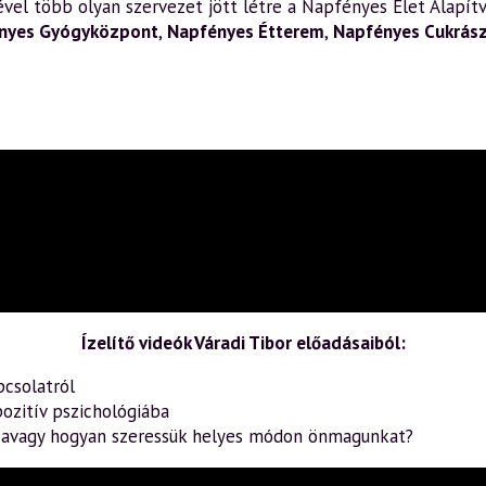
el több olyan szervezet jött létre a Napfényes Élet Alapítv
nyes Gyógyközpont
,
Napfényes Étterem
,
Napfényes Cukrás
Ízelítő videók Váradi Tibor előadásaiból:
pcsolatról
ozitív pszichológiába
– avagy hogyan szeressük helyes módon önmagunkat?