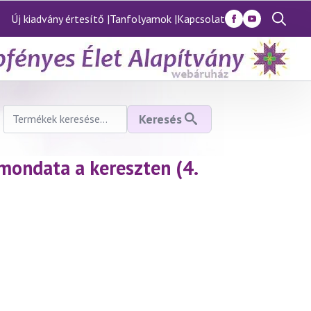
Új kiadvány értesítő |
Tanfolyamok |
Kapcsolat
Search
for:
Keresés
Keresés
a
következőre:
mondata a kereszten (4.