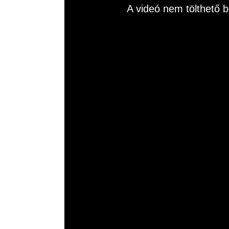
This
A videó nem tölthető b
is
a
modal
window.