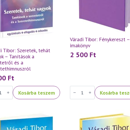
Váradi Tibor: Fénykereszt –
imakönyv
i Tibor: Szeretek, tehát
2 500
Ft
k – Tanítások a
tetről és a
etethimnuszról
500
Ft
Váradi
Kosárba teszem
Kosárba tes
Tibor:
ek,
Fénykereszt
–
k
imakönyv
mennyiség
ások
tetről