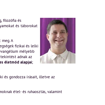
 filozófia és
lyamokat és táborokat
t meg. A
gségek fizikai és lelki
evangélium mélyebb
tekintést adnak az
s életmód alapjai
;
i és gondozza írásait, illetve az
oknak étel- és ruhaosztás, valamint