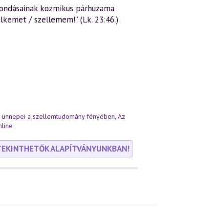
 mondásainak kozmikus párhuzama
lkemet / szellemem!” (Lk. 23:46.)
r ünnepei a szellemtudomány fényében
,
Az
line
TEKINTHETŐK ALAPÍTVÁNYUNKBAN!