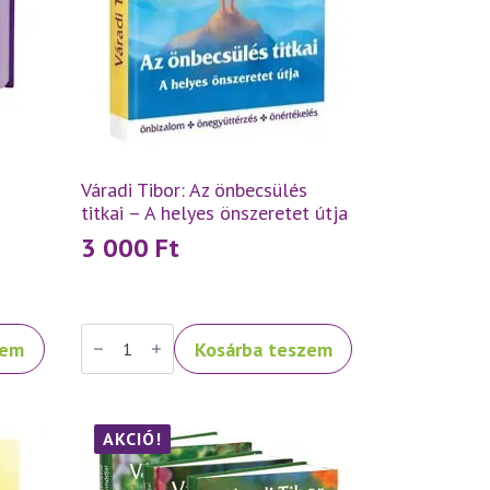
Váradi Tibor: Az önbecsülés
titkai – A helyes önszeretet útja
3 000
Ft
Váradi
zem
Kosárba teszem
Tibor:
Az
önbecsülés
titkai
–
A
AKCIÓ!
helyes
önszeretet
útja