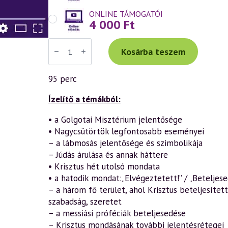
ONLINE TÁMOGATÓI
4 000
Ft
Váradi
Tibor
Kosárba teszem
előadás
(971)
—
95 perc
Húsvét
misztériuma
–
Ízelítő a témákból:
Krisztus
hét
• a Golgotai Misztérium jelentősége
mondata
• Nagycsütörtök legfontosabb eseményei
a
kereszten
– a lábmosás jelentősége és szimbolikája
(4.
– Júdás árulása és annak háttere
rész)
(2023.04.07.)
• Krisztus hét utolsó mondata
mennyiség
• a hatodik mondat:„Elvégeztetett!” / „Beteljesede
– a három fő terület, ahol Krisztus beteljesítet
szabadság, szeretet
– a messiási próféciák beteljesedése
– Krisztus mondásának további jelentésrétegei