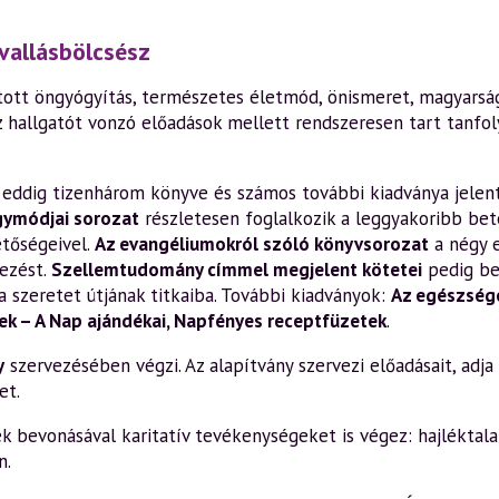
vallásbölcsész
ott öngyógyítás, természetes életmód, önismeret, magyarság,
z hallgatót vonzó előadások mellett rendszeresen tart tanfo
en eddig tizenhárom könyve és számos további kiadványa jelen
gymódjai sorozat
részletesen foglalkozik a leggyakoribb bete
etőségeivel.
Az evangéliumokról szóló könyvsorozat
a négy 
ezést.
Szellemtudomány címmel megjelent kötetei
pedig be
a szeretet útjának titkaiba. További kiadványok:
Az egészsége
k – A Nap ajándékai
,
Napfényes receptfüzetek
.
y
szervezésében végzi. Az alapítvány szervezi előadásait, adja k
et.
bevonásával karitatív tevékenységeket is végez: hajléktalan
n.