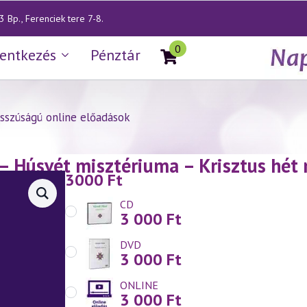
 Bp., Ferenciek tere 7-8.
0
lentkezés
Pénztár
sszúságú online előadások
— Húsvét misztériuma – Krisztus hét 
3000
Ft
CD
3 000
Ft
DVD
3 000
Ft
ONLINE
3 000
Ft