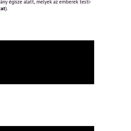
ány égisze alatt, melyek az emberek testi-
zat
).