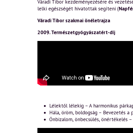
Váradi Tibor kezdeményezésére és vezetésév
lelki egészségét hivatottak segíteni (
Napfé
Váradi Tibor szakmai önéletrajza
2009. Természetgyógyászatért-díj
Lélektől lélekig – A harmonikus párka
Hála, öröm, boldogság – Bevezetés a p
Önbizalom, önbecsülés, önértékelés 