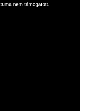
rmátuma nem támogatott.
ása