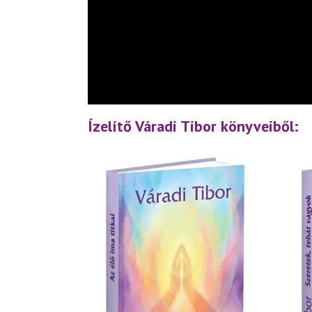
Ízelítő Váradi Tibor könyveiből: