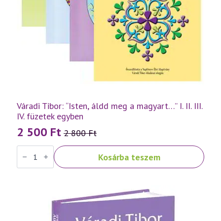
Váradi Tibor: “Isten, áldd meg a magyart…” I. II. III.
IV. füzetek egyben
2 500
Ft
2 800
Ft
Original
Current
Váradi
price
price
Kosárba teszem
Tibor:
was:
is:
"Isten,
áldd
2
2
meg
a
800 Ft.
500 Ft.
magyart..."
I.
II.
III.