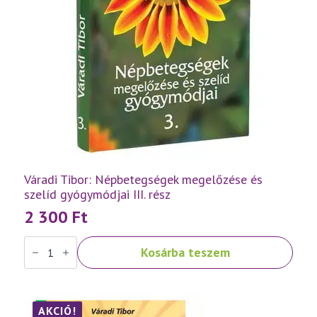
Váradi Tibor: Népbetegségek megelőzése és
szelíd gyógymódjai III. rész
2 300
Ft
Váradi
Kosárba teszem
Tibor:
Népbetegségek
megelőzése
és
szelíd
gyógymódjai
AKCIÓ!