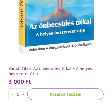
Váradi Tibor: Az önbecsülés titkai – A helyes
önszeretet útja
3 000
Ft
Váradi
Kosárba teszem
Tibor:
Az
önbecsülés
titkai
–