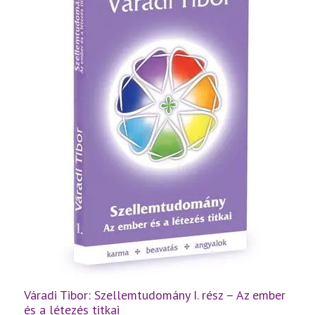
IV.
füzetek
egyben
mennyiség
Váradi Tibor: Szellemtudomány I. rész – Az ember
és a létezés titkai