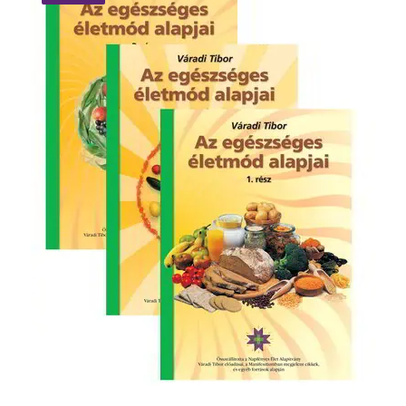
III.
rész
mennyiség