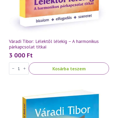
Váradi Tibor: Lélektől lélekig – A harmonikus
párkapcsolat titkai
3 000
Ft
Váradi
Kosárba teszem
Tibor:
Lélektől
lélekig
–
A
harmonikus
párkapcsolat
titkai
mennyiség