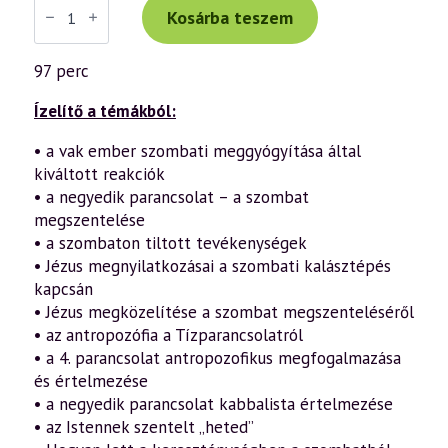
Tibor
Kosárba teszem
előadás
(975)
—
97 perc
„Az
Ige
testté
Ízelítő a témákból:
lett”
–
• a vak ember szombati meggyógyítása által
János
kiváltott reakciók
evangéliuma
a
• a negyedik parancsolat – a szombat
szellemtudomány
megszentelése
fényében
(75.
• a szombaton tiltott tevékenységek
rész)
• Jézus megnyilatkozásai a szombati kalásztépés
(2023.05.06.)
mennyiség
kapcsán
• Jézus megközelítése a szombat megszenteléséről
• az antropozófia a Tízparancsolatról
• a 4. parancsolat antropozofikus megfogalmazása
és értelmezése
• a negyedik parancsolat kabbalista értelmezése
• az Istennek szentelt „heted”