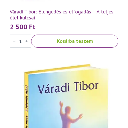
Váradi Tibor: Elengedés és elfogadás – A teljes
élet kulcsai
2 500
Ft
Váradi
Kosárba teszem
Tibor:
Elengedés
és
elfogadás
–
A
teljes
élet
kulcsai
mennyiség