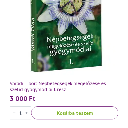
Váradi Tibor: Népbetegségek megelőzése és
szelíd gyógymódjai I. rész
3 000
Ft
Váradi
Kosárba teszem
Tibor:
Népbetegségek
megelőzése
és