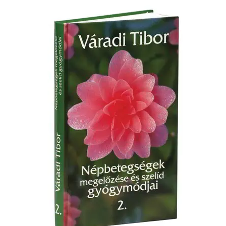
szelíd
gyógymódjai
I.
rész
mennyiség