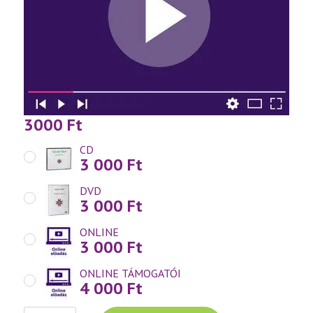
3000
Ft
CD
3 000
Ft
DVD
3 000
Ft
ONLINE
3 000
Ft
ONLINE TÁMOGATÓI
4 000
Ft
Váradi