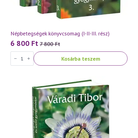
Népbetegségek könyvcsomag (I-II-III. rész)
6 800
Ft
7 800
Ft
Original
Current
Népbetegségek
price
price
Kosárba teszem
könyvcsomag
was:
is:
(I-
II-
7
6
III.
rész)
800 Ft.
800 Ft.
mennyiség