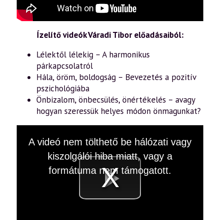
Ízelítő videók Váradi Tibor előadásaiból:
Lélektől lélekig – A harmonikus
párkapcsolatról
Hála, öröm, boldogság – Bevezetés a pozitív
pszichológiába
Önbizalom, önbecsülés, önértékelés – avagy
hogyan szeressük helyes módon önmagunkat?
This
A videó nem tölthető be hálózati vagy
is
a
kiszolgálói hiba miatt, vagy a
modal
window.
formátuma nem támogatott.
Videó