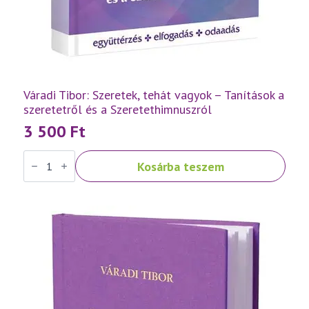
Váradi Tibor: Szeretek, tehát vagyok – Tanítások a
szeretetről és a Szeretethimnuszról
3 500
Ft
Váradi
Kosárba teszem
Tibor:
Szeretek,
tehát
vagyok
–
Tanítások
a
szeretetről
és
a
Szeretethimnuszról
mennyiség