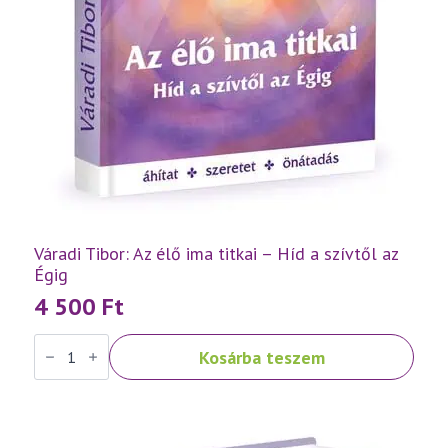
Váradi Tibor: Az élő ima titkai – Híd a szívtől az
Égig
4 500
Ft
Váradi
Kosárba teszem
Tibor:
Az
élő
ima
titkai
–