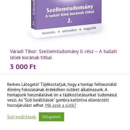
Váradi Tibor: Szellemtudomány II. rész – A tudati
lélek korának titkai
3 000
Ft
Váradi
Kosárba teszem
Tibor:
Kedves Látogató! Tájékoztatjuk, hogy a honlap felhasználói
Szellemtudomány
élmény fokozásának érdekében sütiket alkalmazunk. A
II.
honlapunk használatával ön a tájékoztatásunkat tudomásul
rész
-
veszi. Az "Süti beállítások" gombra kattintva ellenőrzött
A
hozzájárulást adhat.
Mik azok a sütik?
tudati
lélek
Süti beállítások
Elfogadom
korának
titkai
mennyiség