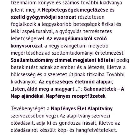
tizenhárom könyve és számos további kiadványa
jelent meg. A
Népbetegségek megelőzése és
szelíd gyógymódjai sorozat
részletesen
foglalkozik a leggyakoribb betegségek fizikai és
lelki aspektusaival, a gyógyulás természetes
lehetőségeivel.
Az evangéliumokról szóló
könyvsorozat
a négy evangélium mélyebb
megértéséhez ad szellemtudományi értelmezést.
Szellemtudomány címmel megjelent kötetei
pedig
betekintést adnak az ember és a létezés, illetve a
bölcsesség és a szeretet útjának titkaiba. További
kiadványok:
Az egészséges életmód alapjai
;
„Isten, áldd meg a magyart…”
;
Gabonaételek – A
Nap ajándékai
,
Napfényes receptfüzetek
.
Tevékenységét a
Napfényes Élet Alapítvány
szervezésében végzi. Az alapítvány szervezi
előadásait, adja ki és gondozza írásait, illetve az
előadásairól készült kép- és hangfelvételeket.