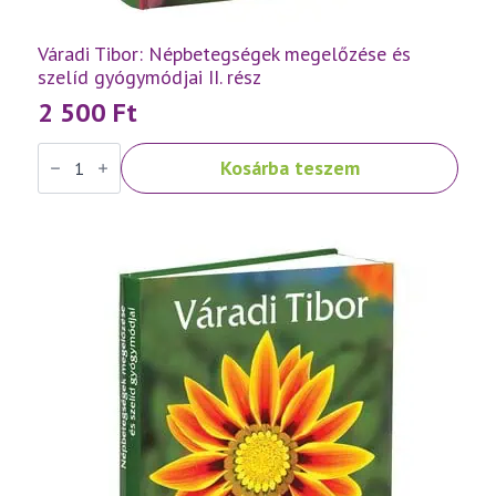
Váradi Tibor: Népbetegségek megelőzése és
szelíd gyógymódjai II. rész
2 500
Ft
Váradi
Kosárba teszem
Tibor:
Népbetegségek
megelőzése
és
szelíd
gyógymódjai
II.
rész
mennyiség