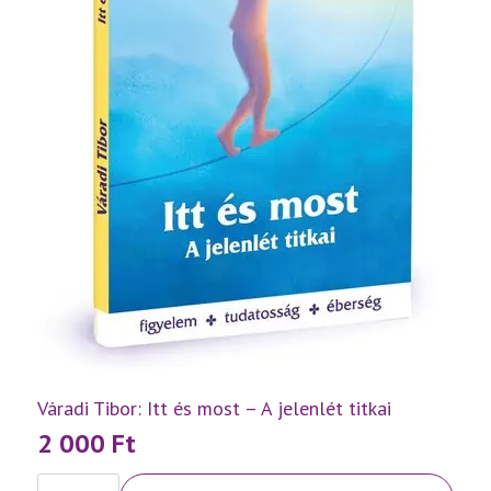
Váradi Tibor: Itt és most – A jelenlét titkai
2 000
Ft
Váradi