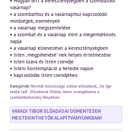
• Hogyan lett a kereszténységben a szombatból
vasárnap?
• a szombathoz és a vasárnaphoz kapcsolódó
minőségek, események
• a vasárnap megszentelése
• a szombat és a vasárnap mint a megemlékezés
napja
• a vasárnap elnevezései a kereszténységben
• Isten „megpihenésé”-nek helyes értelmezése
• Isten szava és Isten csendje
• Isteni Kontempláció a hetedik napon
• kapcsolódás Isten csendjéhez
Kategóriák:
Normál hosszúságú online előadások
,
„Az Ige
testté lett”
,
Előadások Online
,
János evangéliuma a
szellemtudomány fényében
VÁRADI TIBOR ELŐADÁSAI DÍJMENTESEN
MEGTEKINTHETŐK ALAPÍTVÁNYUNKBAN!