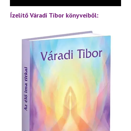
lejátsz
Ízelítő Váradi Tibor könyveiből: