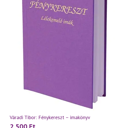
Váradi Tibor: Fénykereszt – imakönyv
2 500
Ft