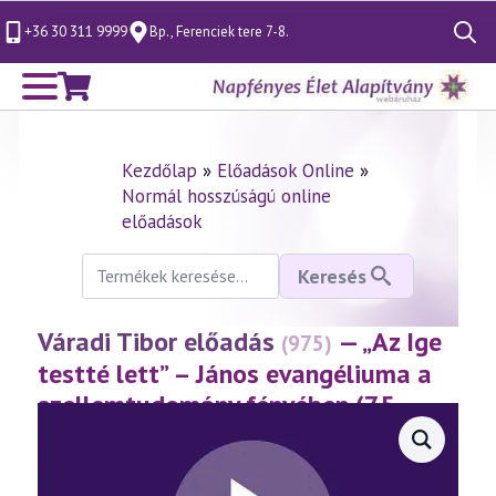
+36 30 311 9999
Bp., Ferenciek tere 7-8.
Search
for:
Kezdőlap
»
Előadások Online
»
Normál hosszúságú online
előadások
Keresés
Keresés
a
következőre:
Váradi Tibor előadás
— „Az Ige
(975)
testté lett” – János evangéliuma a
szellemtudomány fényében (75.
rész)
(2023.05.06.)