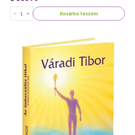
Váradi
Kosárba teszem
Tibor:
Fénykereszt
–
imakönyv
mennyiség