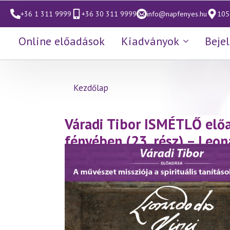
+36 1 311 9999
+36 30 311 9999
info@napfenyes.hu
1053
Online előadások
Kiadványok
Beje
Kezdőlap
Váradi Tibor ISMÉTLŐ elő
fényében (23. rész) – Leon
(2025.11.23.) (másolat)