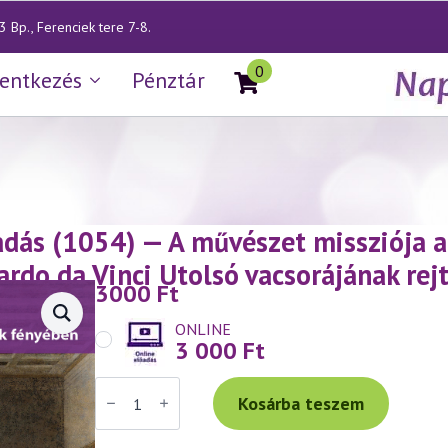
 Bp., Ferenciek tere 7-8.
0
lentkezés
Pénztár
adás (1054) — A művészet missziója 
ardo da Vinci Utolsó vacsorájának rej
3000
Ft
ONLINE
3 000
Ft
Váradi
Tibor
Kosárba teszem
ISMÉTLŐ
előadás