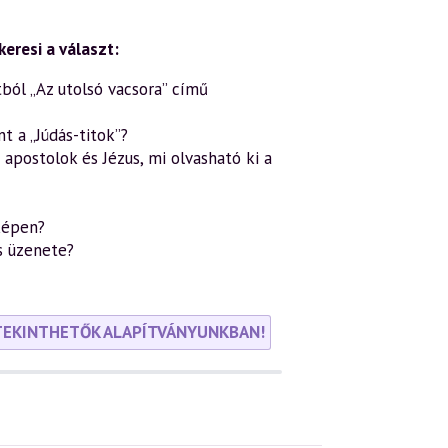
eresi a választ:
ból „Az utolsó vacsora” című
nt a „Júdás-titok”?
postolok és Jézus, mi olvasható ki a
képen?
s üzenete?
TEKINTHETŐK ALAPÍTVÁNYUNKBAN!