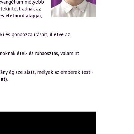
evangélium mélyebb
tekintést adnak az
s életmód alapjai
;
i és gondozza írásait, illetve az
oknak étel- és ruhaosztás, valamint
ány égisze alatt, melyek az emberek testi-
zat
).