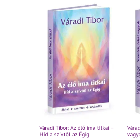
Váradi Tibor: Az élő ima titkai –
Várad
Híd a szívtől az Égig
vagyo