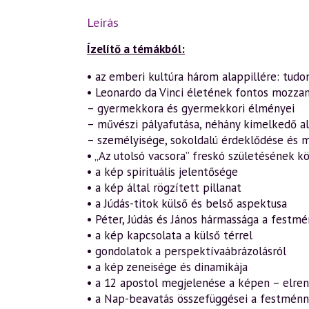
Leírás
Ízelítő a témákból:
• az emberi kultúra három alappillére: tudo
• Leonardo da Vinci életének fontos mozzana
– gyermekkora és gyermekkori élményei
– művészi pályafutása, néhány kimelkedő a
– személyisége, sokoldalú érdeklődése és 
• „Az utolsó vacsora” freskó születésének 
• a kép spirituális jelentősége
• a kép által rögzített pillanat
• a Júdás-titok külső és belső aspektusa
• Péter, Júdás és János hármassága a festm
• a kép kapcsolata a külső térrel
• gondolatok a perspektívaábrázolásról
• a kép zeneisége és dinamikája
• a 12 apostol megjelenése a képen – elren
• a Nap-beavatás összefüggései a festménn