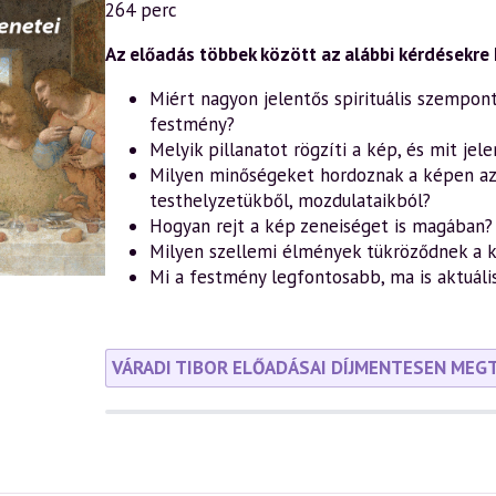
(1054)
264 perc
—
A
művészet
Az előadás többek között az alábbi kérdésekre k
missziója
a
Miért nagyon jelentős spirituális szempont
szellemtudomány
festmény?
fényében
(23.
Melyik pillanatot rögzíti a kép, és mit jele
rész)
Milyen minőségeket hordoznak a képen az a
–
Leonardo
testhelyzetükből, mozdulataikból?
da
Hogyan rejt a kép zeneiséget is magában?
Vinci
Utolsó
Milyen szellemi élmények tükröződnek a 
vacsorájának
Mi a festmény legfontosabb, ma is aktuáli
rejtett
üzenetei
(2025.11.23.)
(másolat)
mennyiség
VÁRADI TIBOR ELŐADÁSAI DÍJMENTESEN MEG