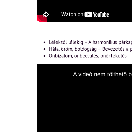
Lélektől lélekig – A harmonikus párka
Hála, öröm, boldogság – Bevezetés a p
Önbizalom, önbecsülés, önértékelés 
This
A videó nem tölthető b
is
a
modal
window.