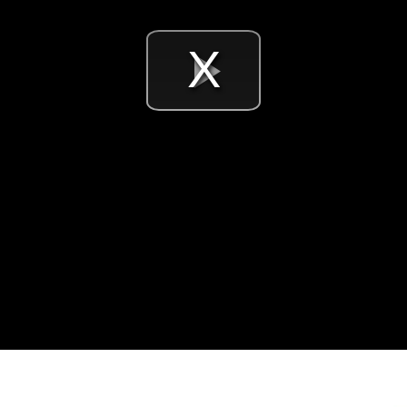
Videó
lejátsz