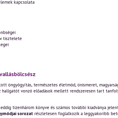
 elemek kapcsolata
önbségei
v tisztelete
tegei
vallásbölcsész
ott öngyógyítás, természetes életmód, önismeret, magyarság,
z hallgatót vonzó előadások mellett rendszeresen tart tanfo
en eddig tizenhárom könyve és számos további kiadványa jelen
gymódjai sorozat
részletesen foglalkozik a leggyakoribb bete