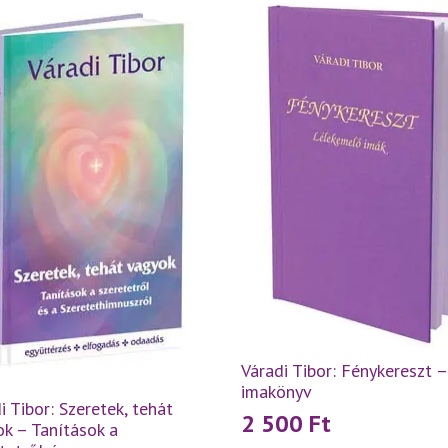
Váradi Tibor: Fénykereszt –
imakönyv
i Tibor: Szeretek, tehát
2 500
Ft
k – Tanítások a