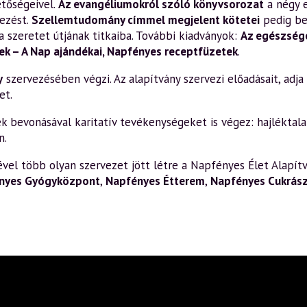
etőségeivel.
Az evangéliumokról szóló könyvsorozat
a négy 
ezést.
Szellemtudomány címmel megjelent kötetei
pedig be
a szeretet útjának titkaiba. További kiadványok:
Az egészsége
k – A Nap ajándékai
,
Napfényes receptfüzetek
.
y
szervezésében végzi. Az alapítvány szervezi előadásait, adja k
et.
bevonásával karitatív tevékenységeket is végez: hajléktalan
n.
el több olyan szervezet jött létre a Napfényes Élet Alapítv
nyes Gyógyközpont
,
Napfényes Étterem
,
Napfényes Cukrás