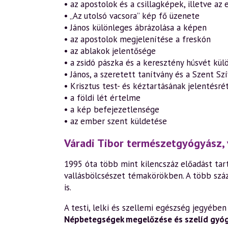
• az apostolok és a csillagképek, illetve az
• „Az utolsó vacsora” kép fő üzenete
• János különleges ábrázolása a képen
• az apostolok megjelenítése a freskón
• az ablakok jelentősége
• a zsidó pászka és a keresztény húsvét kül
• János, a szeretett tanítvány és a Szent Szí
• Krisztus test- és kéztartásának jelentésré
• a földi lét értelme
• a kép befejezetlensége
• az ember szent küldetése
Váradi Tibor természetgyógyász, 
1995 óta több mint kilencszáz előadást tart
vallásbölcsészet témakörökben. A több szá
is.
A testi, lelki és szellemi egészség jegyéb
Népbetegségek megelőzése és szelíd gyó