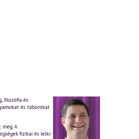
 filozófia és
lyamokat és táborokat
t meg. A
gségek fizikai és lelki