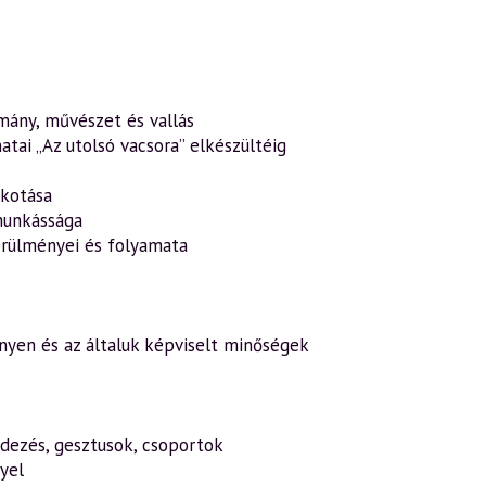
mány, művészet és vallás
tai „Az utolsó vacsora” elkészültéig
lkotása
munkássága
körülményei és folyamata
ényen és az általuk képviselt minőségek
dezés, gesztusok, csoportok
yel