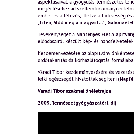
aspektusaival, a gyógyulás természetes leh
megértéséhez ad szellemtudományi értelm
ember és a létezés, illetve a bölcsesség és 
„Isten, áldd meg a magyart…”
;
Gabonaétele
Tevékenységét a
Napfényes Élet Alapítván
előadásairól készült kép- és hangfelvételek
Kezdeményezésére az alapítvány önkéntesek 
erdőtakarítás és kórházlátogatás formájába
Váradi Tibor kezdeményezésére és vezetésév
lelki egészségét hivatottak segíteni (
Napfé
Váradi Tibor szakmai önéletrajza
2009. Természetgyógyászatért-díj