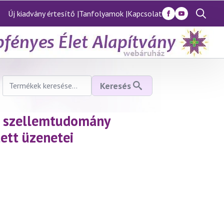
Új kiadvány értesítő |
Tanfolyamok |
Kapcsolat
Search
for:
Keresés
Keresés
a
következőre:
a szellemtudomány
tett üzenetei