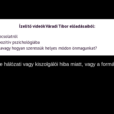
Ízelítő videók Váradi Tibor előadásaiból:
pcsolatról
ozitív pszichológiába
– avagy hogyan szeressük helyes módon önmagunkat?
e hálózati vagy kiszolgálói hiba miatt, vagy a fo