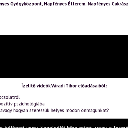
nyes Gyógyközpont
,
Napfényes Étterem
,
Napfényes Cukrás
Ízelítő videók Váradi Tibor előadásaiból:
pcsolatról
ozitív pszichológiába
– avagy hogyan szeressük helyes módon önmagunkat?