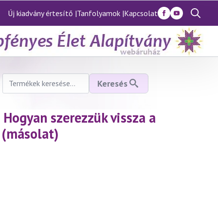
Új kiadvány értesítő |
Tanfolyamok |
Kapcsolat
Search
for:
Keresés
Keresés
a
következőre:
 Hogyan szerezzük vissza a
 (másolat)