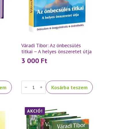
Váradi Tibor: Az önbecsülés
titkai – A helyes önszeretet útja
3 000
Ft
Váradi
zem
Kosárba teszem
Tibor:
Az
önbecsülés
titkai
–
A
AKCIÓ!
helyes
önszeretet
útja
mennyiség