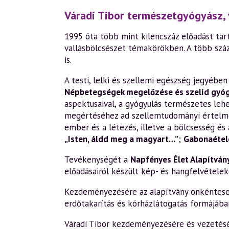
Váradi Tibor természetgyógyász, 
1995 óta több mint kilencszáz előadást tart
vallásbölcsészet témakörökben. A több szá
is.
A testi, lelki és szellemi egészség jegyéb
Népbetegségek megelőzése és szelíd gyó
aspektusaival, a gyógyulás természetes leh
megértéséhez ad szellemtudományi értelm
ember és a létezés, illetve a bölcsesség és 
„Isten, áldd meg a magyart…”
;
Gabonaétele
Tevékenységét a
Napfényes Élet Alapítván
előadásairól készült kép- és hangfelvételek
Kezdeményezésére az alapítvány önkéntesek 
erdőtakarítás és kórházlátogatás formájába
Váradi Tibor kezdeményezésére és vezetésév