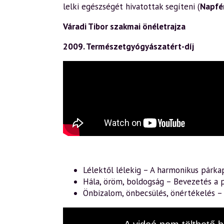
lelki egészségét hivatottak segíteni (
Napfé
Váradi Tibor szakmai önéletrajza
2009. Természetgyógyászatért-díj
Lélektől lélekig – A harmonikus párka
Hála, öröm, boldogság – Bevezetés a p
Önbizalom, önbecsülés, önértékelés 
This