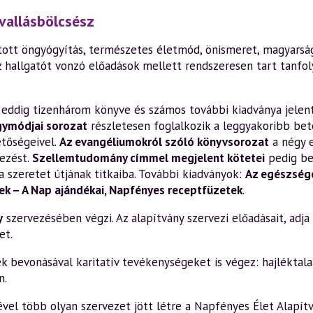
vallásbölcsész
ott öngyógyítás, természetes életmód, önismeret, magyarság,
z hallgatót vonzó előadások mellett rendszeresen tart tanfo
en eddig tizenhárom könyve és számos további kiadványa jelen
gymódjai sorozat
részletesen foglalkozik a leggyakoribb bete
etőségeivel.
Az evangéliumokról szóló könyvsorozat
a négy 
ezést.
Szellemtudomány címmel megjelent kötetei
pedig be
a szeretet útjának titkaiba. További kiadványok:
Az egészsége
k – A Nap ajándékai
,
Napfényes receptfüzetek
.
y
szervezésében végzi. Az alapítvány szervezi előadásait, adja k
et.
bevonásával karitatív tevékenységeket is végez: hajléktalan
n.
el több olyan szervezet jött létre a Napfényes Élet Alapítv