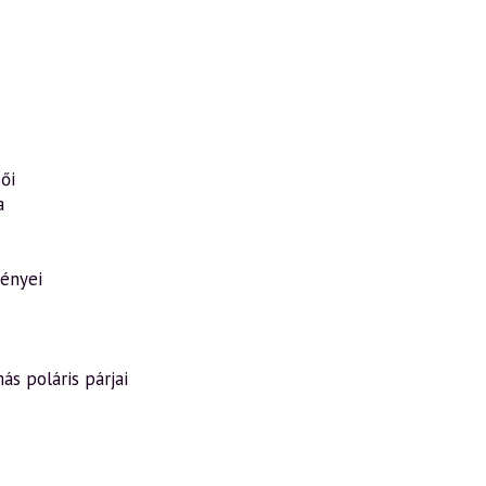
ői
a
ényei
s poláris párjai