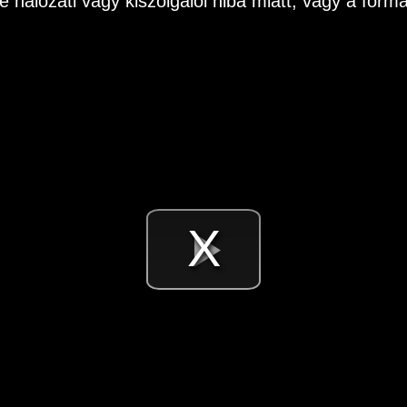
e hálózati vagy kiszolgálói hiba miatt, vagy a fo
Videó
lejátsz