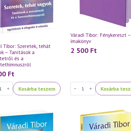
Váradi Tibor: Fénykereszt –
imakönyv
i Tibor: Szeretek, tehát
2 500
Ft
k – Tanítások a
tetről és a
etethimnuszról
500
Ft
Váradi
Kosárba teszem
Kosárba tes
Tibor:
ek,
Fénykereszt
–
k
imakönyv
mennyiség
ások
tetről