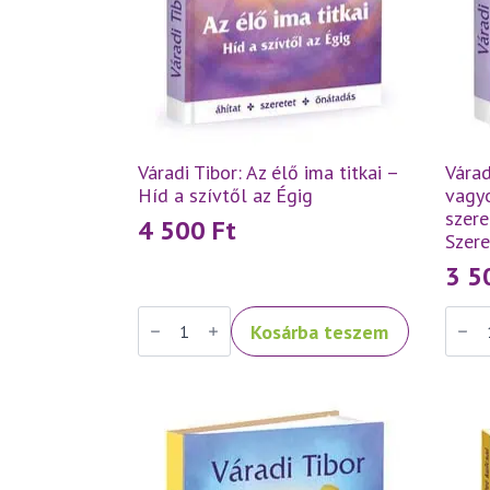
Váradi Tibor: Az élő ima titkai –
Várad
Híd a szívtől az Égig
vagyo
szere
4 500
Ft
Szer
3 
Váradi
Váradi
Kosárba teszem
Tibor:
Tibor:
Az
Szeret
élő
tehát
ima
vagyo
titkai
–
–
Tanít
Híd
a
a
szere
szívtől
és
az
a