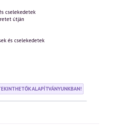
és cselekedetek
etet útján
ések és cselekedetek
TEKINTHETŐK ALAPÍTVÁNYUNKBAN!