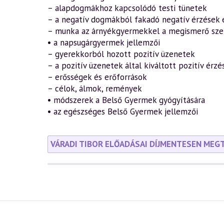
– alapdogmákhoz kapcsolódó testi tünetek
– a negatív dogmákból fakadó negatív érzések 
– munka az árnyékgyermekkel a megismerő szer
• a napsugárgyermek jellemzői
– gyerekkorból hozott pozitív üzenetek
– a pozitív üzenetek által kiváltott pozitív érz
– erősségek és erőforrások
– célok, álmok, remények
• módszerek a Belső Gyermek gyógyítására
• az egészséges Belső Gyermek jellemzői
VÁRADI TIBOR ELŐADÁSAI DÍJMENTESEN MEG