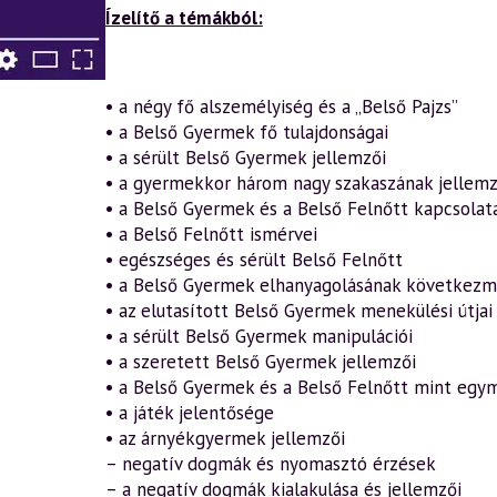
Belső
Ízelítő a témákból:
Gyermek
titkai
–
Hogyan
szerezzük
• a négy fő alszemélyiség és a „Belső Pajzs”
vissza
• a Belső Gyermek fő tulajdonságai
a
• a sérült Belső Gyermek jellemzői
gyermekkori
örömöt,
• a gyermekkor három nagy szakaszának jellemz
lelkesedést
• a Belső Gyermek és a Belső Felnőtt kapcsolat
és
játékosságot
• a Belső Felnőtt ismérvei
(2023.05.13.)
• egészséges és sérült Belső Felnőtt
(másolat)
mennyiség
• a Belső Gyermek elhanyagolásának következm
• az elutasított Belső Gyermek menekülési útjai
• a sérült Belső Gyermek manipulációi
• a szeretett Belső Gyermek jellemzői
• a Belső Gyermek és a Belső Felnőtt mint egymá
• a játék jelentősége
• az árnyékgyermek jellemzői
– negatív dogmák és nyomasztó érzések
– a negatív dogmák kialakulása és jellemzői