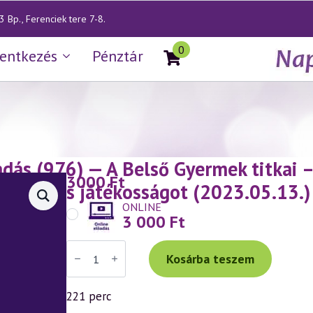
 Bp., Ferenciek tere 7-8.
0
lentkezés
Pénztár
dás (976) — A Belső Gyermek titkai –
3000
Ft
sedést és játékosságot (2023.05.13.)
ONLINE
3 000
Ft
Váradi
Tibor
Kosárba teszem
ISMÉTLŐ
előadás
(976)
221 perc
—
A