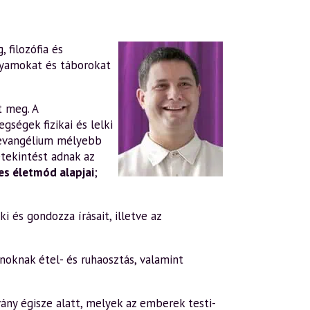
 filozófia és
lyamokat és táborokat
t meg. A
gségek fizikai és lelki
evangélium mélyebb
tekintést adnak az
s életmód alapjai
;
i és gondozza írásait, illetve az
oknak étel- és ruhaosztás, valamint
ány égisze alatt, melyek az emberek testi-