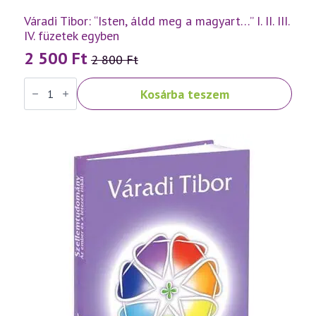
Váradi Tibor: “Isten, áldd meg a magyart…” I. II. III.
IV. füzetek egyben
2 500
Ft
2 800
Ft
Original
Current
Váradi
price
price
Kosárba teszem
Tibor:
was:
is:
"Isten,
áldd
2
2
meg
a
800 Ft.
500 Ft.
magyart..."
I.
II.
III.
IV.
füzetek
egyben
mennyiség