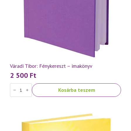
Váradi Tibor: Fénykereszt – imakönyv
2 500
Ft
Váradi
Kosárba teszem
Tibor:
Fénykereszt
–
imakönyv
mennyiség