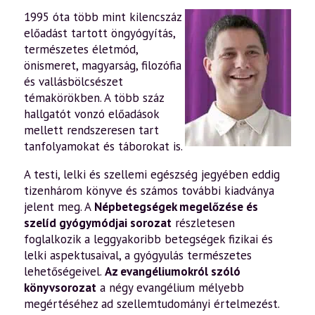
1995 óta több mint kilencszáz
előadást tartott öngyógyítás,
természetes életmód,
önismeret, magyarság, filozófia
és vallásbölcsészet
témakörökben. A több száz
hallgatót vonzó előadások
mellett rendszeresen tart
tanfolyamokat és táborokat is.
A testi, lelki és szellemi egészség jegyében eddig
tizenhárom könyve és számos további kiadványa
jelent meg. A
Népbetegségek megelőzése és
szelíd gyógymódjai sorozat
részletesen
foglalkozik a leggyakoribb betegségek fizikai és
lelki aspektusaival, a gyógyulás természetes
lehetőségeivel.
Az evangéliumokról szóló
könyvsorozat
a négy evangélium mélyebb
megértéséhez ad szellemtudományi értelmezést.