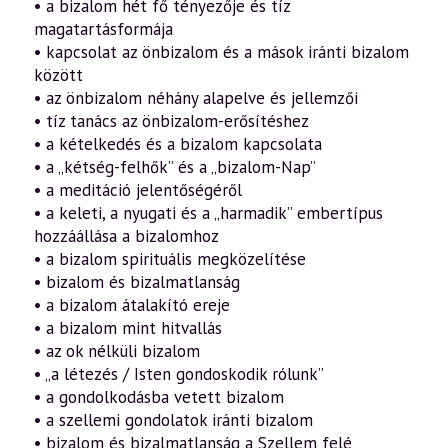
• a bizalom hét fő tényezője és tíz
bízzál!”
–
magatartásformája
Gondolatok
• kapcsolat az önbizalom és a mások iránti bizalom
a
bizalomról
között
a
• az önbizalom néhány alapelve és jellemzői
pszichológia,
a
• tíz tanács az önbizalom-erősítéshez
filozófia
• a kételkedés és a bizalom kapcsolata
és
a
• a „kétség-felhők” és a „bizalom-Nap”
vallások
• a meditáció jelentőségéről
tükrében
• a keleti, a nyugati és a „harmadik” embertípus
(5.
rész)
hozzáállása a bizalomhoz
(2023.10.15)
• a bizalom spirituális megközelítése
mennyiség
• bizalom és bizalmatlanság
• a bizalom átalakító ereje
• a bizalom mint hitvallás
• az ok nélküli bizalom
• „a létezés / Isten gondoskodik rólunk”
• a gondolkodásba vetett bizalom
• a szellemi gondolatok iránti bizalom
• bizalom és bizalmatlanság a Szellem felé