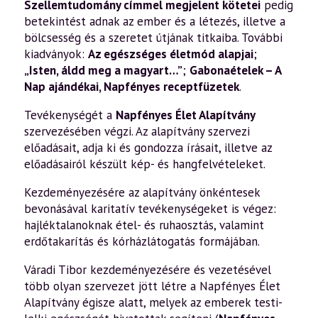
Szellemtudomány címmel megjelent kötetei
pedig
betekintést adnak az ember és a létezés, illetve a
bölcsesség és a szeretet útjának titkaiba. További
kiadványok:
Az egészséges életmód alapjai
;
„Isten, áldd meg a magyart…”
;
Gabonaételek – A
Nap ajándékai
,
Napfényes receptfüzetek
.
Tevékenységét a
Napfényes Élet Alapítvány
szervezésében végzi. Az alapítvány szervezi
előadásait, adja ki és gondozza írásait, illetve az
előadásairól készült kép- és hangfelvételeket.
Kezdeményezésére az alapítvány önkéntesek
bevonásával karitatív tevékenységeket is végez:
hajléktalanoknak étel- és ruhaosztás, valamint
erdőtakarítás és kórházlátogatás formájában.
Váradi Tibor kezdeményezésére és vezetésével
több olyan szervezet jött létre a Napfényes Élet
Alapítvány égisze alatt, melyek az emberek testi-