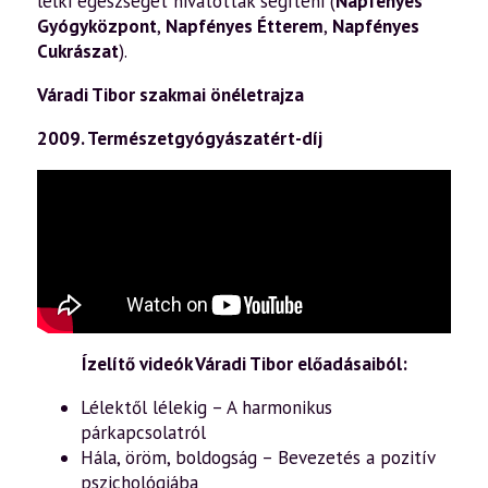
lelki egészségét hivatottak segíteni (
Napfényes
Gyógyközpont
,
Napfényes Étterem
,
Napfényes
Cukrászat
).
Váradi Tibor szakmai önéletrajza
2009. Természetgyógyászatért-díj
Ízelítő videók Váradi Tibor előadásaiból:
Lélektől lélekig – A harmonikus
párkapcsolatról
Hála, öröm, boldogság – Bevezetés a pozitív
pszichológiába