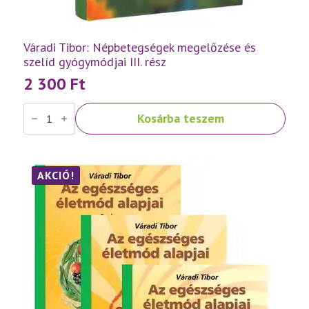
Váradi Tibor: Népbetegségek megelőzése és
szelíd gyógymódjai III. rész
2 300
Ft
Váradi
Kosárba teszem
Tibor:
Népbetegségek
megelőzése
és
szelíd
gyógymódjai
AKCIÓ!
III.
rész
mennyiség