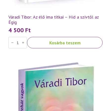
Váradi Tibor: Az élő ima titkai – Híd a szívtől az
Égig
4 500
Ft
Váradi
Kosárba teszem
Tibor:
Az
élő
ima
titkai
–
Híd
a
szívtől
az
Égig
mennyiség