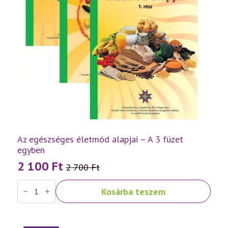
Az egészséges életmód alapjai – A 3 füzet
egyben
2 100
Ft
2 700
Ft
Original
Current
Az
price
price
Kosárba teszem
egészséges
was:
is:
életmód
alapjai
2
2
-
A