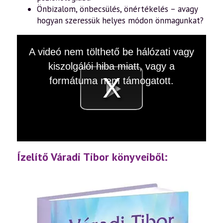
Önbizalom, önbecsülés, önértékelés – avagy
hogyan szeressük helyes módon önmagunkat?
This
A videó nem tölthető be hálózati vagy
is
a
kiszolgálói hiba miatt, vagy a
modal
window.
formátuma nem támogatott.
Videó
lejátsz
Ízelítő Váradi Tibor könyveiből: