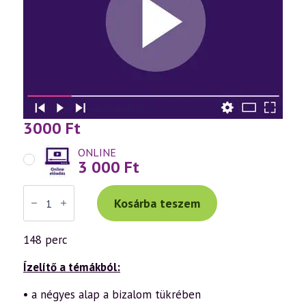
3000
Ft
ONLINE
3 000
Ft
Váradi
Tibor
Kosárba teszem
ISMÉTLŐ
előadás
(987)
148 perc
—
„Mondottam
ember:
Ízelítő a témákból:
küzdj
és
• a négyes alap a bizalom tükrében
bízva