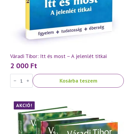
Váradi Tibor: Itt és most – A jelenlét titkai
2 000
Ft
Váradi
Kosárba teszem
Tibor:
Itt
és
most
–
A
AKCIÓ!
jelenlét
titkai
mennyiség