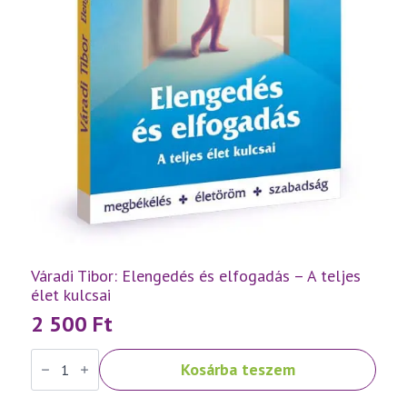
Váradi Tibor: Elengedés és elfogadás – A teljes
élet kulcsai
2 500
Ft
Váradi
Kosárba teszem
Tibor:
Elengedés
és