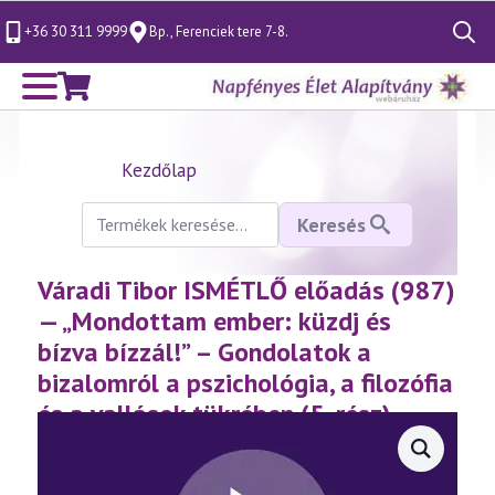
+36 30 311 9999
Bp., Ferenciek tere 7-8.
Search
for:
Kezdőlap
Keresés
Keresés
a
következőre:
Váradi Tibor ISMÉTLŐ előadás (987)
— „Mondottam ember: küzdj és
bízva bízzál!” – Gondolatok a
bizalomról a pszichológia, a filozófia
és a vallások tükrében (5. rész)
(2023.10.15)