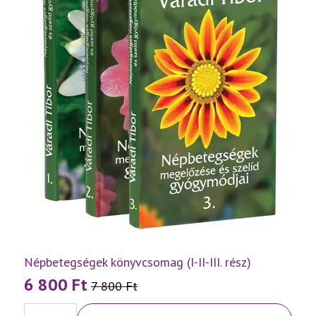
Népbetegségek könyvcsomag (I-II-III. rész)
6 800
Ft
7 800
Ft
Original
Current
Népbetegségek
price
price