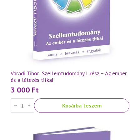
Váradi Tibor: Szellemtudomány I. rész – Az ember
és a létezés titkai
3 000
Ft
Váradi
Kosárba teszem
Tibor:
Szellemtudomány
I.
rész
-
Az
ember