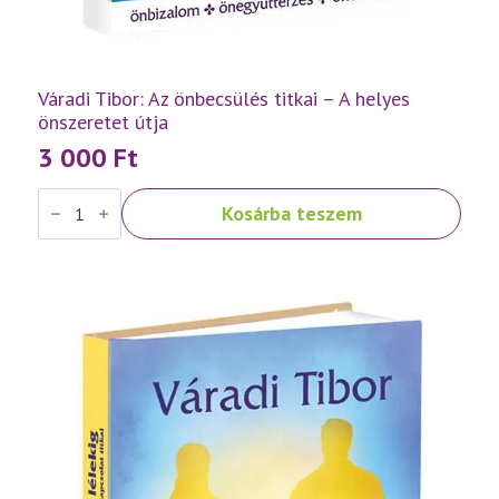
Váradi Tibor: Az önbecsülés titkai – A helyes
önszeretet útja
3 000
Ft
Váradi
Kosárba teszem
Tibor:
Az
önbecsülés
titkai
–
A
helyes
önszeretet
útja
mennyiség