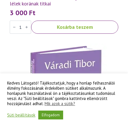
lélek korának titkai
3 000
Ft
Váradi
Kosárba teszem
Tibor:
Szellemtudomány
II.
rész
-
A
tudati
lélek
korának
titkai
mennyiség
Kedves Látogató! Tájékoztatjuk, hogy a honlap felhasználói
élmény fokozásának érdekében sütiket alkalmazunk. A
honlapunk használatával ön a tájékoztatásunkat tudomásul
veszi. Az "Süti beállítások" gombra kattintva ellenőrzött
hozzájárulást adhat.
Mik azok a sütik?
Süti beállítások
Elfogadom