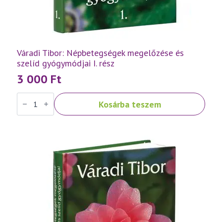
Váradi Tibor: Népbetegségek megelőzése és
szelíd gyógymódjai I. rész
3 000
Ft
Váradi
Kosárba teszem
Tibor:
Népbetegségek
megelőzése
és
szelíd
gyógymódjai
I.
rész
mennyiség