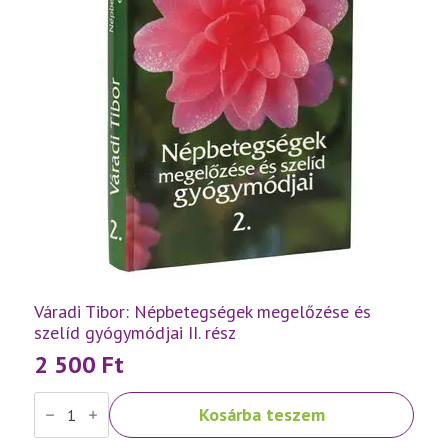
Váradi Tibor: Népbetegségek megelőzése és
szelíd gyógymódjai II. rész
2 500
Ft
Váradi
Kosárba teszem
Tibor:
Népbetegségek
megelőzése