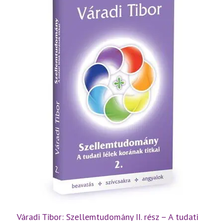
és
a
létezés
titkai
mennyiség
Váradi Tibor: Szellemtudomány II. rész – A tudati