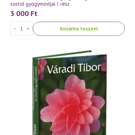
szelíd gyógymódjai I. rész
3 000
Ft
Váradi
Kosárba teszem
Tibor:
Népbetegségek
megelőzése
és
szelíd
gyógymódjai
I.
rész
mennyiség