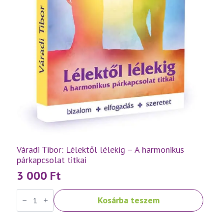
Váradi Tibor: Lélektől lélekig – A harmonikus
párkapcsolat titkai
3 000
Ft
Váradi
Kosárba teszem
Tibor:
Lélektől
lélekig