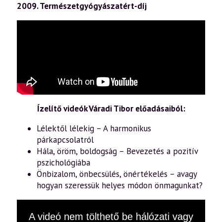
2009. Természetgyógyászatért-díj
Ízelítő videók Váradi Tibor előadásaiból:
Lélektől lélekig – A harmonikus
párkapcsolatról
Hála, öröm, boldogság – Bevezetés a pozitív
pszichológiába
Önbizalom, önbecsülés, önértékelés – avagy
hogyan szeressük helyes módon önmagunkat?
This
A videó nem tölthető be hálózati vagy
is