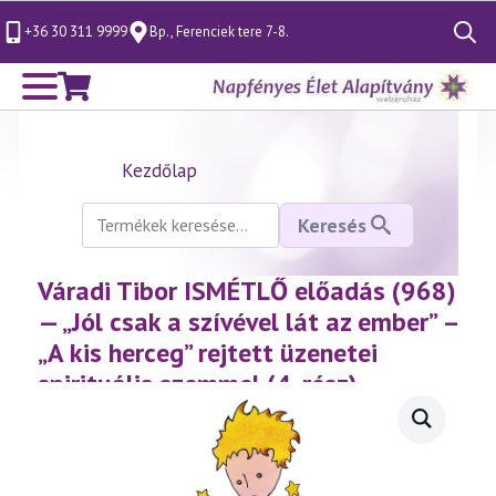
+36 30 311 9999
Bp., Ferenciek tere 7-8.
Search
for:
Kezdőlap
Keresés
Keresés
a
következőre:
Váradi Tibor ISMÉTLŐ előadás (968)
— „Jól csak a szívével lát az ember” –
„A kis herceg” rejtett üzenetei
spirituális szemmel (4. rész)
(2023.03.12.)