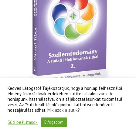
Kedves Látogató! Tájékoztatjuk, hogy a honlap felhasználói
élmény fokozásának érdekében sütiket alkalmazunk. A
Váradi Tibor: Szellemtudomány II. rész – A tudati
honlapunk használatával ön a tájékoztatásunkat tudomásul
lélek korának titkai
veszi. Az "Süti beállítások" gombra kattintva ellenőrzött
hozzájárulást adhat.
Mik azok a sütik?
3 000
Ft
Süti beállítások
Elfogadom
Váradi
Kosárba teszem
Tibor:
Szellemtudomány