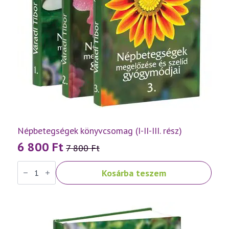
Népbetegségek könyvcsomag (I-II-III. rész)
6 800
Ft
7 800
Ft
Original
Current
Népbetegségek
price
price
Kosárba teszem
könyvcsomag
was:
is:
(I-
II-
7
6
III.
rész)
800 Ft.
800 Ft.
mennyiség