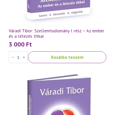
Váradi Tibor: Szellemtudomány I. rész – Az ember
és a létezés titkai
3 000
Ft
Váradi
Kosárba teszem
Tibor:
Szellemtudomány
I.
rész
-
Az
ember
és
a
létezés
titkai
mennyiség