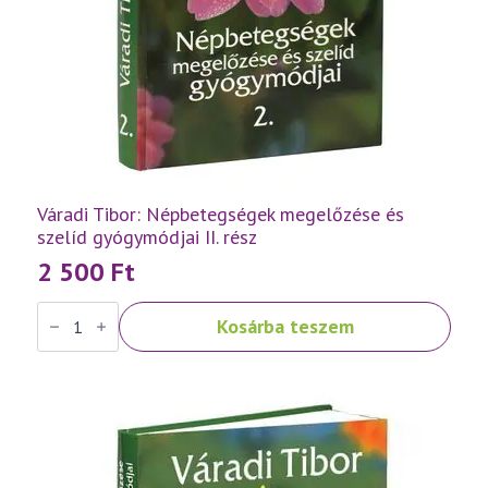
Váradi Tibor: Népbetegségek megelőzése és
szelíd gyógymódjai II. rész
2 500
Ft
Váradi
Kosárba teszem
Tibor:
Népbetegségek
megelőzése
és
szelíd
gyógymódjai
II.
rész
mennyiség