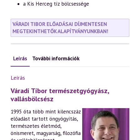
a Kis Herceg tíz bölcsessége
VÁRADI TIBOR ELŐADÁSAI DÍJMENTESEN
MEGTEKINTHETŐK ALAPÍTVÁNYUNKBAN!
Leírás
További információk
Leírás
Váradi Tibor természetgyógyász,
vallásbölcsész
1995 óta több mint kilencszáz
előadást tartott öngyógyítás,
természetes életmód,
önismeret, magyarság, filozófia