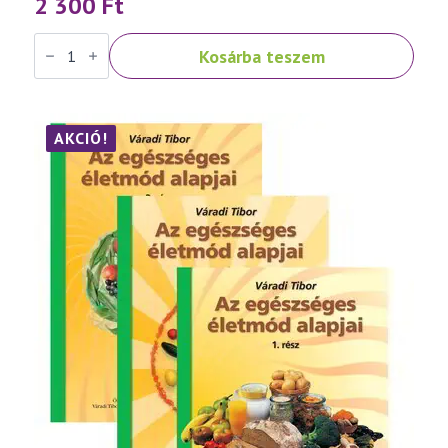
2 300
Ft
Váradi
Kosárba teszem
Tibor:
Népbetegségek
megelőzése
és
szelíd
gyógymódjai
AKCIÓ!
III.
rész
mennyiség