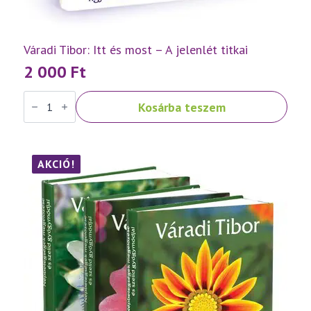
Váradi Tibor: Itt és most – A jelenlét titkai
2 000
Ft
Váradi
Kosárba teszem
Tibor:
Itt
és
most
–
A
AKCIÓ!
jelenlét
titkai
mennyiség