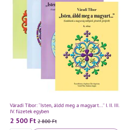
Váradi Tibor: “Isten, áldd meg a magyart…” I. II. III.
IV. füzetek egyben
2 500
Ft
2 800
Ft
Original
Current