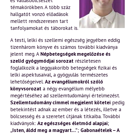
és vallásbölcsészet
témakörökben. A több száz
hallgatót vonzó előadások
mellett rendszeresen tart
tanfolyamokat és táborokat is.
A testi, lelki és szellemi egészség jegyében eddig
tizenhárom könyve és számos további kiadványa
jelent meg. A
Népbetegségek megelőzése és
szelíd gyógymódjai sorozat
részletesen
foglalkozik a leggyakoribb betegségek fizikai és
lelki aspektusaival, a gyógyulás természetes
lehetőségeivel.
Az evangéliumokról szóló
könyvsorozat
a négy evangélium mélyebb
megértéséhez ad szellemtudományi értelmezést.
Szellemtudomány címmel megjelent kötetei
pedig
betekintést adnak az ember és a létezés, illetve a
bölcsesség és a szeretet útjának titkaiba. További
kiadványok:
Az egészséges életmód alapjai
;
„Isten, áldd meg a magyart…”
;
Gabonaételek – A