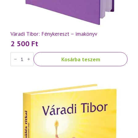
Váradi Tibor: Fénykereszt – imakönyv
2 500
Ft
Váradi
Kosárba teszem
Tibor:
Fénykereszt
–
imakönyv
mennyiség