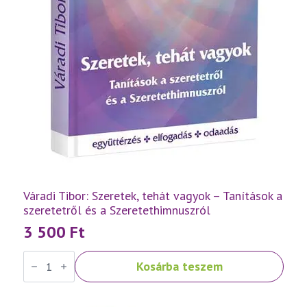
Váradi Tibor: Szeretek, tehát vagyok – Tanítások a
szeretetről és a Szeretethimnuszról
3 500
Ft
Váradi
Kosárba teszem
Tibor:
Szeretek,
tehát
vagyok