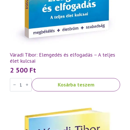
Váradi Tibor: Elengedés és elfogadás – A teljes
élet kulcsai
2 500
Ft
Váradi
Kosárba teszem
Tibor:
Elengedés
és
elfogadás
–
A
teljes
élet
kulcsai
mennyiség