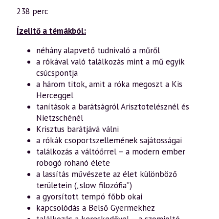
(968)
238 perc
—
„Jól
csak
Ízelítő a témákból:
a
szívével
néhány alapvető tudnivaló a műről
lát
a rókával való találkozás mint a mű egyik
az
ember”
csúcspontja
–
a három titok, amit a róka megoszt a Kis
„A
kis
Herceggel
herceg”
tanítások a barátságról Arisztotelésznél és
rejtett
üzenetei
Nietzschénél
spirituális
Krisztus barátjává válni
szemmel
(4.
a rókák csoportszellemének sajátosságai
rész)
találkozás a váltóőrrel – a modern ember
(2023.03.12.)
robogó
rohanó élete
mennyiség
a lassítás művészete az élet különböző
területein („slow filozófia”)
a gyorsított tempó főbb okai
kapcsolódás a Belső Gyermekhez
találkozás a kereskedővel – a szomjoltó