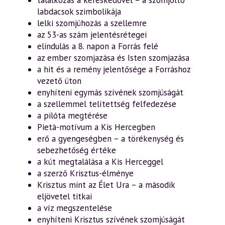
labdacsok szimbolikája
lelki szomjúhozás a szellemre
az 53-as szám jelentésrétegei
elindulás a 8. napon a Forrás felé
az ember szomjazása és Isten szomjazása
a hit és a remény jelentősége a Forráshoz
vezető úton
enyhíteni egymás szívének szomjúságát
a szellemmel telítettség felfedezése
a pilóta megtérése
Pietà-motívum a Kis Hercegben
erő a gyengeségben – a törékenység és
sebezhetőség értéke
a kút megtalálása a Kis Herceggel
a szerző Krisztus-élménye
Krisztus mint az Élet Ura – a második
eljövetel titkai
a víz megszentelése
enyhíteni Krisztus szívének szomjúságát