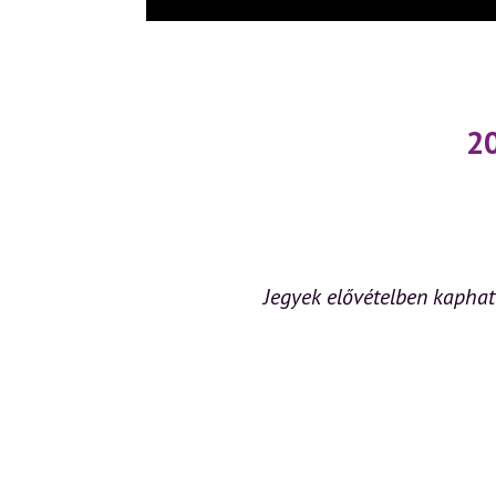
l
20
Jegyek elővételben kaphat