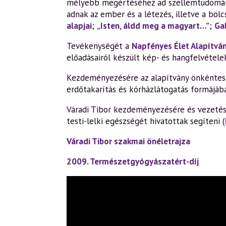
mélyebb megértéséhez ad szellemtudomán
adnak az ember és a létezés, illetve a bölc
alapjai
;
„Isten, áldd meg a magyart…”
;
Ga
Tevékenységét a
Napfényes Élet Alapítvá
előadásairól készült kép- és hangfelvétele
Kezdeményezésére az alapítvány önkéntesek
erdőtakarítás és kórházlátogatás formájáb
Váradi Tibor kezdeményezésére és vezetésé
testi-lelki egészségét hivatottak segíteni (
Váradi Tibor szakmai önéletrajza
2009. Természetgyógyászatért-díj