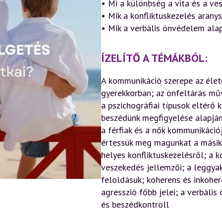
• Mi a különbség a vita és a ve
• Mik a konfliktuskezelés arany
• Mik a verbális önvédelem alap
ÍZELÍTŐ A TÉMÁKBÓL:
A kommunikáció szerepe az élet
gyerekkorban; az önfeltárás műv
a pszichográfiai típusok eltérő
beszédünk megfigyelése alapján
a férfiak és a nők kommunikáció
értessük meg magunkat a másik
helyes konfliktuskezelésről; a k
veszekedés jellemzői; a leggya
feloldásuk; koherens és inkoher
agresszió főbb jelei; a verbáli
és beszédkontroll