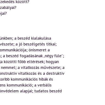
szekedés között?
szabályai?
jai?
ünkben; a beszéd kialakulása
észete; a jó beszélgetés titkai;
 kommunikációja; önismeret a
; a beszéd fogadásának „négy füle”;
ja közötti főbb eltérések; hogyan
 nemmel; a vitatkozás művészete; a
onstruktív vitatkozás és a destruktív
koribb kommunikációs hibák és
ens kommunikáció; a verbális
s önvédelem alapjai; tudatos beszéd