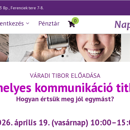
 Bp., Ferenciek tere 7-8.
0
lentkezés
Pénztár
VÁRADI TIBOR ELŐADÁSA
helyes kommunikáció tit
Hogyan értsük meg jól egymást?
26. április 19. (vasárnap) 10:00–15