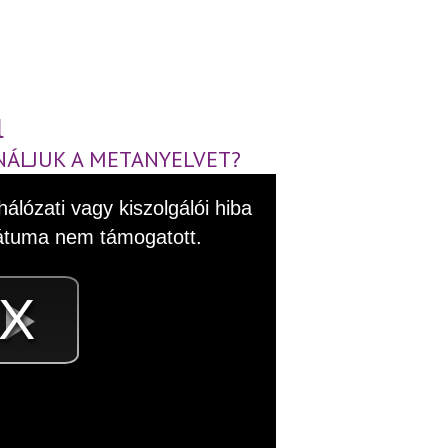
l
NÁLJUK A METANYELVET?
álózati vagy kiszolgálói hiba
mátuma nem támogatott.
Videó