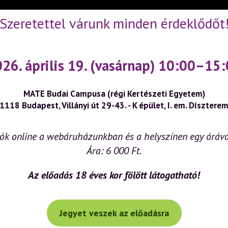
ejátszása
Szeretettel várunk minden érdeklődőt
26. április 19. (vasárnap) 10:00–15
MATE Budai Campusa (régi Kertészeti Egyetem)
1118 Budapest, Villányi út 29-43. - K épület, I. em. Dísztere
ók online a webáruházunkban és a helyszínen egy órával
Ára: 6 000 Ft.
Az előadás 18 éves kor fölött látogatható!
Jegyet veszek az előadásra