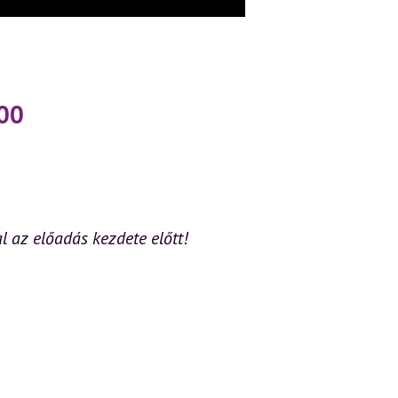
lejátszása
!
:00
m
 az előadás kezdete előtt!