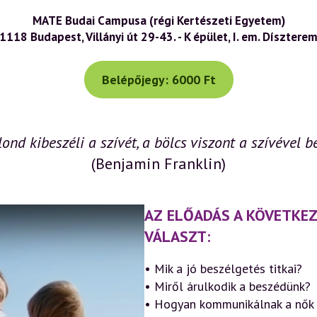
MATE Budai Campusa (régi Kertészeti Egyetem)
1118 Budapest, Villányi út 29-43. - K épület, I. em. Dísztere
Belépőjegy: 6000 Ft
lond kibeszéli a szívét, a bölcs viszont a szívével be
(Benjamin Franklin)
AZ ELŐADÁS A KÖVETKEZ
VÁLASZT:
• Mik a jó beszélgetés titkai?
• Miről árulkodik a beszédünk?
• Hogyan kommunikálnak a nők é