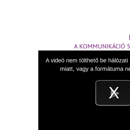
A KOMMUNIKÁCIÓ 5
This
A videó nem tölthető be hálózati 
is
a
miatt, vagy a formátuma n
modal
window.
V