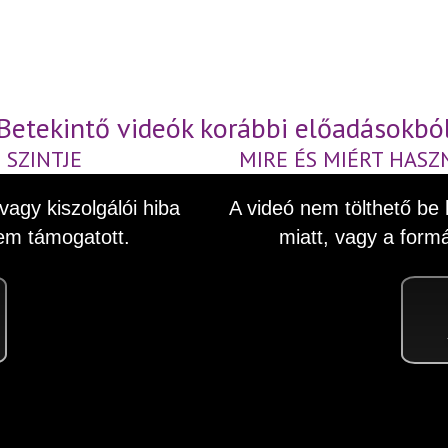
Betekintő videók korábbi előadásokbó
 SZINTJE
MIRE ÉS MIÉRT HASZ
This
vagy kiszolgálói hiba
A videó nem tölthető be h
is
a
em támogatott.
miatt, vagy a for
modal
window.
ideó