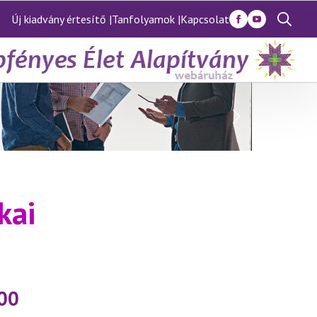
Új kiadvány értesítő |
Tanfolyamok |
Kapcsolat
Search
for:
kai
:00