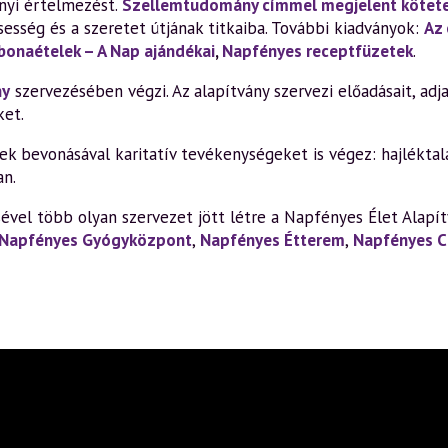
yi értelmezést.
Szellemtudomány címmel megjelent kötete
sesség és a szeretet útjának titkaiba. További kiadványok:
Az
bonaételek – A Nap ajándékai
,
Napfényes receptfüzetek
.
ny
szervezésében végzi. Az alapítvány szervezi előadásait, adja 
ket.
 bevonásával karitatív tevékenységeket is végez: hajléktala
an.
vel több olyan szervezet jött létre a Napfényes Élet Alapít
Napfényes Gyógyközpont
,
Napfényes Étterem
,
Napfényes C