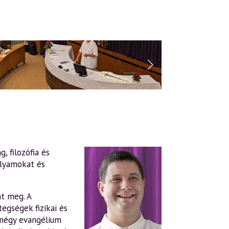
 filozófia és
olyamokat és
nt meg. A
egségek fizikai és
négy evangélium