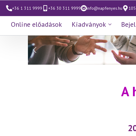
+36 1 311 9999
+36 30 311 9999
info@napfenyes.hu
1053
Online előadások
Kiadványok
Beje
A 
20