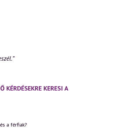
m
szél.”
Ő KÉRDÉSEKRE KERESI A
s a férfiak?