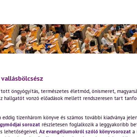
 vallásbölcsész
tott öngyógyítás, természetes életmód, önismeret, magyarság,
z hallgatót vonzó előadások mellett rendszeresen tart tanf
en eddig tizenhárom könyve és számos további kiadványa jele
gymódjai sorozat
részletesen foglalkozik a leggyakoribb bet
es lehetőségeivel.
Az evangéliumokról szóló könyvsorozat
a 