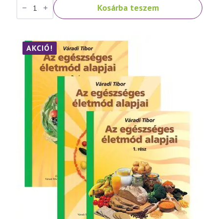
Kosárba teszem
Tibor:
Népbetegségek
megelőzése
és
szelíd
gyógymódjai
AKCIÓ!
III.
rész
mennyiség