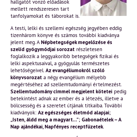
hallgatót vonzó előadások
mellett rendszeresen tart
tanfolyamokat és táborokat is.
A testi, lelki és szellemi egészség jegyében eddig
tizenhárom könyve és számos további kiadványa
jelent meg. A
Népbetegségek megelőzése és
szelíd gyógymódjai sorozat
részletesen
foglalkozik a leggyakoribb betegségek fizikai és
lelki aspektusaival, a gyógyulás természetes
lehetőségeivel.
Az evangéliumokról szóló
könyvsorozat
a négy evangélium mélyebb
megértéséhez ad szellemtudományi értelmezést.
Szellemtudomány címmel megjelent kötetei
pedig
betekintést adnak az ember és a létezés, illetve a
bölcsesség és a szeretet útjának titkaiba. További
kiadványok:
Az egészséges életmód alapjai
;
„Isten, áldd meg a magyart…”
;
Gabonaételek – A
Nap ajándékai
,
Napfényes receptfüzetek
.