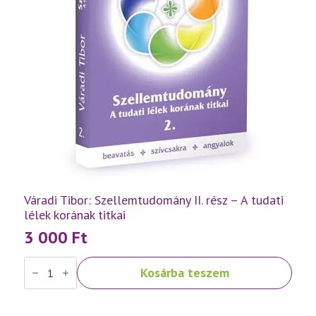
Váradi Tibor: Szellemtudomány II. rész – A tudati
lélek korának titkai
3 000
Ft
Váradi
Kosárba teszem
Tibor:
Szellemtudomány
II.
rész