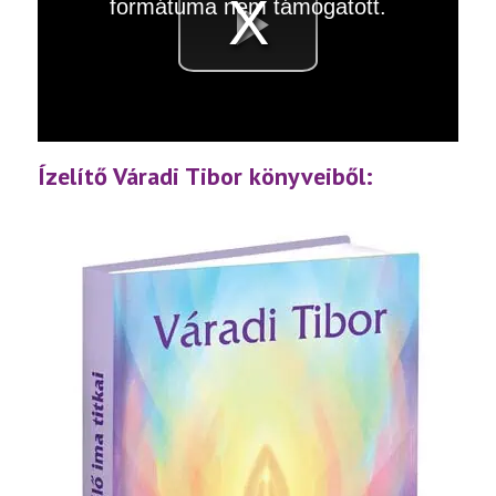
formátuma nem támogatott.
Videó
lejátsz
Ízelítő Váradi Tibor könyveiből: