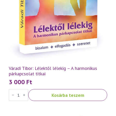
Váradi Tibor: Lélektől lélekig – A harmonikus
párkapcsolat titkai
3 000
Ft
Váradi
Kosárba teszem
Tibor:
Lélektől
lélekig
–
A
harmonikus