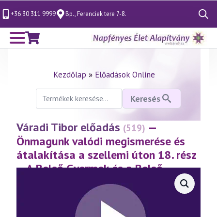
+36 30 311 9999
Bp., Ferenciek tere 7-8.
Search
for:
Kezdőlap
»
Előadások Online
Keresés
Keresés
a
következőre:
Váradi Tibor előadás
—
(519)
Önmagunk valódi megismerése és
átalakítása a szellemi úton 18. rész
– A Belső Gyermek és a Belső
Felnőtt titkai
(2009.04.26.)