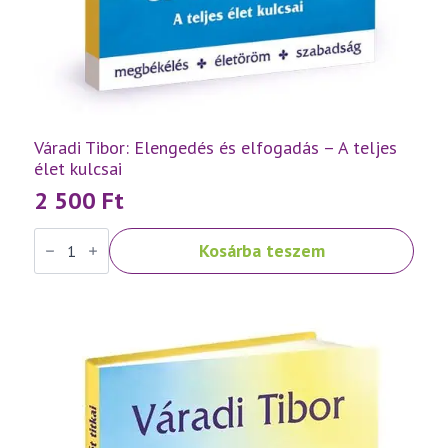
Váradi Tibor: Elengedés és elfogadás – A teljes
élet kulcsai
2 500
Ft
Váradi
Kosárba teszem
Tibor:
Elengedés
és
elfogadás
–
A
teljes
élet
kulcsai
mennyiség