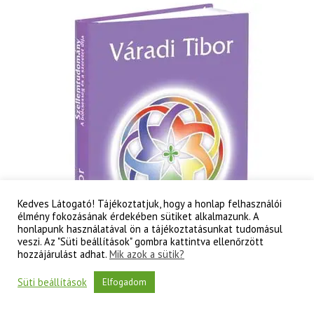
-
A
tudati
lélek
korának
titkai
mennyiség
Kedves Látogató! Tájékoztatjuk, hogy a honlap felhasználói
élmény fokozásának érdekében sütiket alkalmazunk. A
honlapunk használatával ön a tájékoztatásunkat tudomásul
veszi. Az "Süti beállítások" gombra kattintva ellenőrzött
hozzájárulást adhat.
Mik azok a sütik?
Süti beállítások
Elfogadom