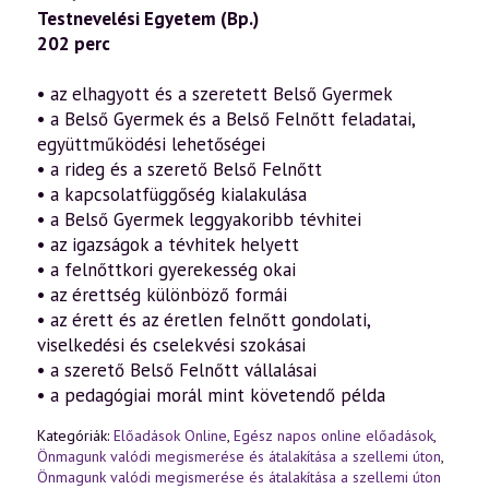
Önmagunk
Testnevelési Egyetem (Bp.)
valódi
megismerése
202 perc
és
átalakítása
a
• az elhagyott és a szeretett Belső Gyermek
szellemi
• a Belső Gyermek és a Belső Felnőtt feladatai,
úton
18.
együttműködési lehetőségei
rész
• a rideg és a szerető Belső Felnőtt
–
A
• a kapcsolatfüggőség kialakulása
Belső
• a Belső Gyermek leggyakoribb tévhitei
Gyermek
• az igazságok a tévhitek helyett
és
a
• a felnőttkori gyerekesség okai
Belső
• az érettség különböző formái
Felnőtt
titkai
• az érett és az éretlen felnőtt gondolati,
(2009.04.26.)
viselkedési és cselekvési szokásai
mennyiség
• a szerető Belső Felnőtt vállalásai
• a pedagógiai morál mint követendő példa
Kategóriák:
Előadások Online
,
Egész napos online előadások
,
Önmagunk valódi megismerése és átalakítása a szellemi úton
,
Önmagunk valódi megismerése és átalakítása a szellemi úton