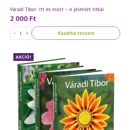
Váradi Tibor: Itt és most – A jelenlét titkai
2 000
Ft
Váradi
Kosárba teszem
Tibor:
Itt
és
most
–
A
AKCIÓ!
jelenlét
titkai
mennyiség