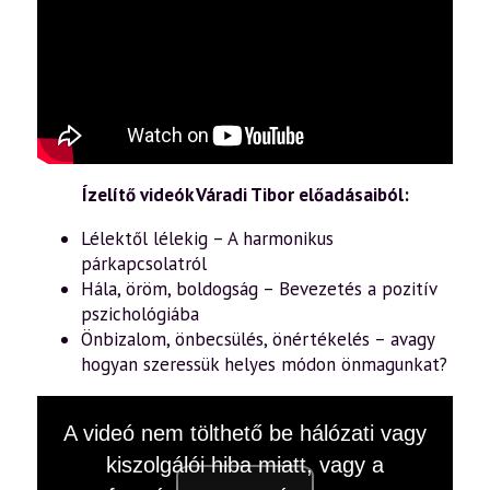
Ízelítő videók Váradi Tibor előadásaiból:
Lélektől lélekig – A harmonikus
párkapcsolatról
Hála, öröm, boldogság – Bevezetés a pozitív
pszichológiába
Önbizalom, önbecsülés, önértékelés – avagy
hogyan szeressük helyes módon önmagunkat?
This
A videó nem tölthető be hálózati vagy
is
a
kiszolgálói hiba miatt, vagy a
modal
window.