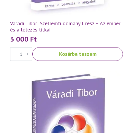
Váradi Tibor: Szellemtudomány I. rész – Az ember
és a létezés titkai
3 000
Ft
Váradi
Kosárba teszem
Tibor:
Szellemtudomány
I.
rész
-
Az
ember
és
a
létezés
titkai
mennyiség