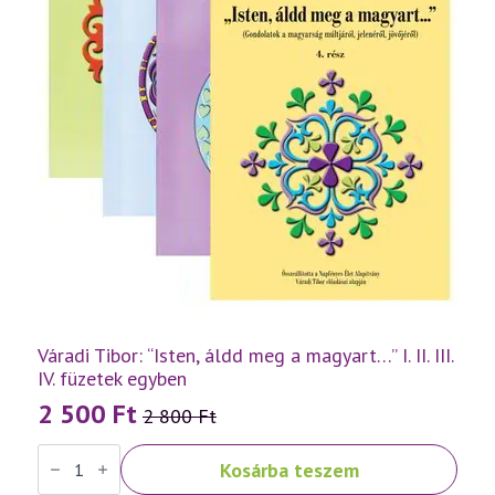
Váradi Tibor: “Isten, áldd meg a magyart…” I. II. III.
IV. füzetek egyben
2 500
Ft
2 800
Ft
Original
Current
Váradi
price
price
Kosárba teszem
Tibor:
was:
is:
"Isten,