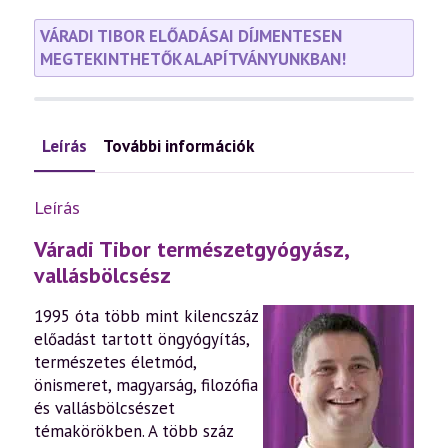
VÁRADI TIBOR ELŐADÁSAI DÍJMENTESEN
MEGTEKINTHETŐK ALAPÍTVÁNYUNKBAN!
Leírás
További információk
Leírás
Váradi Tibor természetgyógyász,
vallásbölcsész
1995 óta több mint kilencszáz
előadást tartott öngyógyítás,
természetes életmód,
önismeret, magyarság, filozófia
és vallásbölcsészet
témakörökben. A több száz