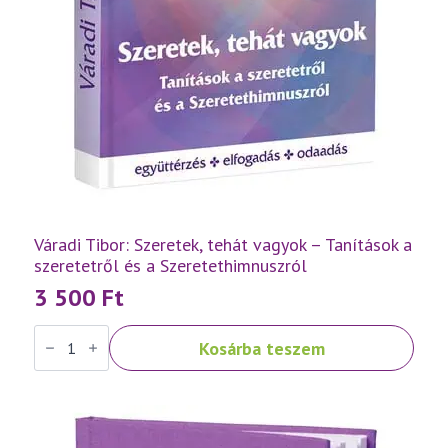
Váradi Tibor: Szeretek, tehát vagyok – Tanítások a
szeretetről és a Szeretethimnuszról
3 500
Ft
Váradi
Kosárba teszem
Tibor:
Szeretek,
tehát
vagyok
–
Tanítások
a