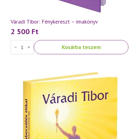
Váradi Tibor: Fénykereszt – imakönyv
2 500
Ft
Váradi
Kosárba teszem
Tibor:
Fénykereszt
–
imakönyv
mennyiség