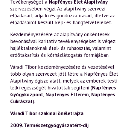
Tevékenységét a
Napfényes Élet Alapítvány
szervezésében végzi. Az alapítvány szervezi
előadásait, adja ki és gondozza írásait, illetve az
előadásairól készült kép- és hangfelvételeket.
Kezdeményezésére az alapítvány önkéntesek
bevonásával karitatív tevékenységeket is végez:
hajléktalanoknak étel- és ruhaosztás, valamint
erdőtakarítás és kórházlátogatás formájában.
Váradi Tibor kezdeményezésére és vezetésével
több olyan szervezet jött létre a Napfényes Élet
Alapítvány égisze alatt, melyek az emberek testi-
lelki egészségét hivatottak segíteni (
Napfényes
Gyógyközpont
,
Napfényes Étterem
,
Napfényes
Cukrászat
).
Váradi Tibor szakmai önéletrajza
2009. Természetgyógyászatért-díj