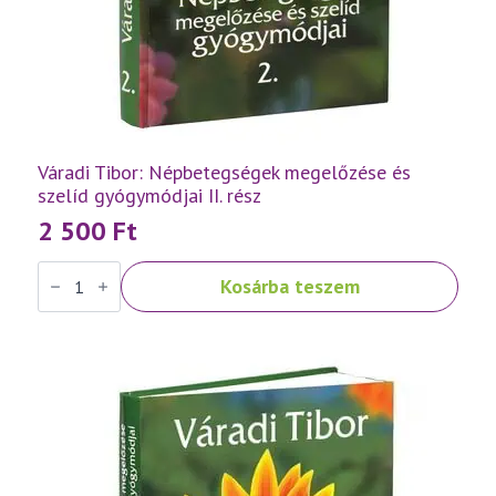
Váradi Tibor: Népbetegségek megelőzése és
szelíd gyógymódjai II. rész
2 500
Ft
Váradi
Kosárba teszem
Tibor:
Népbetegségek
megelőzése
és
szelíd
gyógymódjai
II.
rész
mennyiség