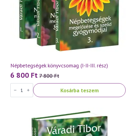
Népbetegségek könyvcsomag (I-II-III. rész)
6 800
Ft
7 800
Ft
Original
Current
Népbetegségek
price
price
Kosárba teszem
könyvcsomag
was:
is:
(I-
II-
7
6
III.
rész)
800 Ft.
800 Ft.
mennyiség