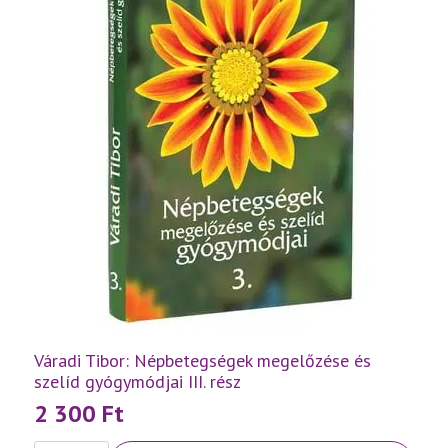
Váradi Tibor: Népbetegségek megelőzése és
szelíd gyógymódjai III. rész
2 300
Ft
Váradi