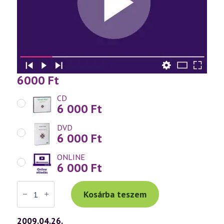
6000
Ft
CD
6 000
Ft
DVD
6 000
Ft
ONLINE
6 000
Ft
Váradi
Tibor
Kosárba teszem
előadás
(519)
—
2009.04.26.