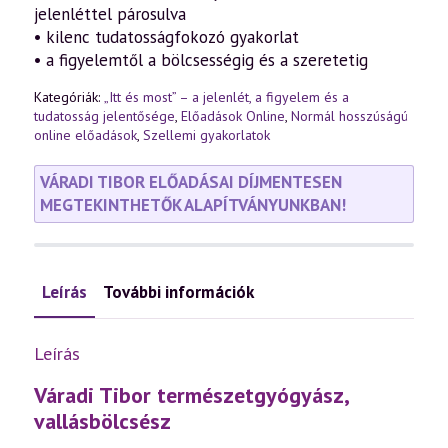
jelenléttel párosulva
• kilenc tudatosságfokozó gyakorlat
• a figyelemtől a bölcsességig és a szeretetig
Kategóriák:
„Itt és most” – a jelenlét, a figyelem és a
tudatosság jelentősége
,
Előadások Online
,
Normál hosszúságú
online előadások
,
Szellemi gyakorlatok
VÁRADI TIBOR ELŐADÁSAI DÍJMENTESEN
MEGTEKINTHETŐK ALAPÍTVÁNYUNKBAN!
Leírás
További információk
Leírás
Váradi Tibor természetgyógyász,
vallásbölcsész