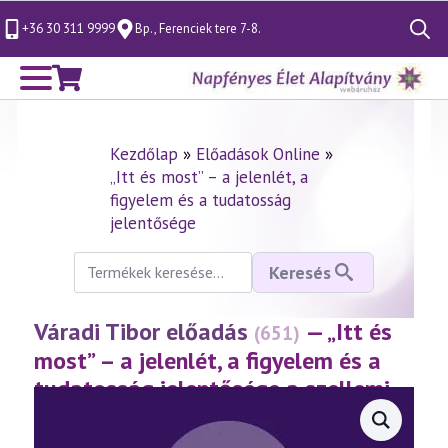
+36 30 311 9999
Bp., Ferenciek tere 7-8.
Search
for:
Kezdőlap
»
Előadások Online
»
„Itt és most” – a jelenlét, a
figyelem és a tudatosság
jelentősége
Keresés
Keresés
a
következőre:
Váradi Tibor előadás
— „Itt és
(651)
most” – a jelenlét, a figyelem és a
tudatosság jelentősége a szellemi
fejlődés útján 3. rész
(2013.11.22.)