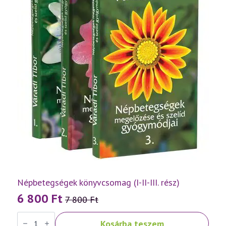
Népbetegségek könyvcsomag (I-II-III. rész)
6 800
Ft
7 800
Ft
Original
Current
Népbetegségek
price
price
Kosárba teszem
könyvcsomag