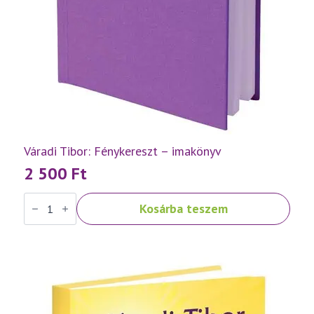
Váradi Tibor: Fénykereszt – imakönyv
2 500
Ft
Váradi
Kosárba teszem
Tibor:
Fénykereszt
–
imakönyv
mennyiség