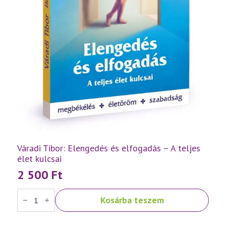
Váradi Tibor: Elengedés és elfogadás – A teljes
élet kulcsai
2 500
Ft
Váradi
Kosárba teszem
Tibor:
Elengedés
és
elfogadás