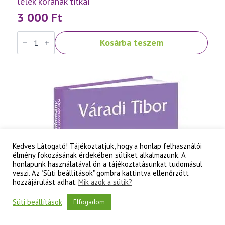
lélek korának titkai
3 000
Ft
Váradi
Kosárba teszem
Tibor:
Szellemtudomány
II.
rész
-
A
tudati
lélek
korának
titkai
mennyiség
Kedves Látogató! Tájékoztatjuk, hogy a honlap felhasználói
élmény fokozásának érdekében sütiket alkalmazunk. A
honlapunk használatával ön a tájékoztatásunkat tudomásul
veszi. Az "Süti beállítások" gombra kattintva ellenőrzött
hozzájárulást adhat.
Mik azok a sütik?
Süti beállítások
Elfogadom