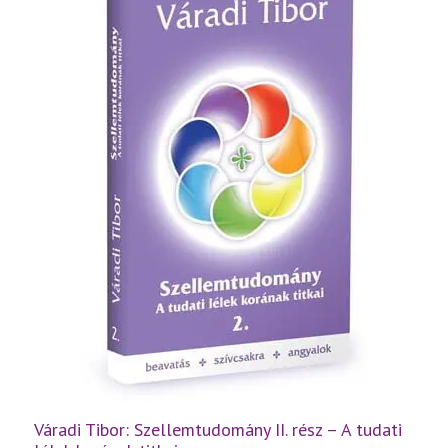
a
létezés
titkai
mennyiség
Váradi Tibor: Szellemtudomány II. rész – A tudati