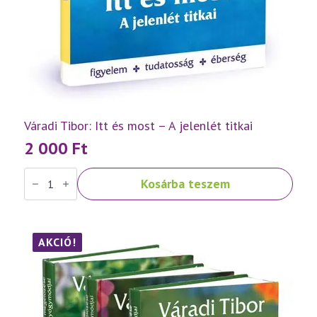
Váradi Tibor: Itt és most – A jelenlét titkai
2 000
Ft
Váradi
Kosárba teszem
Tibor:
Itt
és
most
–
A
AKCIÓ!
jelenlét
titkai
mennyiség