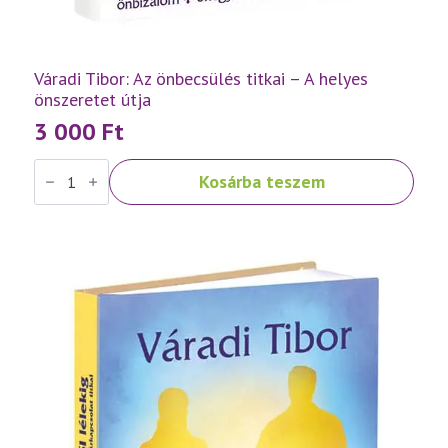
Váradi Tibor: Az önbecsülés titkai – A helyes
önszeretet útja
3 000
Ft
Váradi
Kosárba teszem
Tibor:
Az
önbecsülés
titkai
–
A
helyes
önszeretet
útja
mennyiség