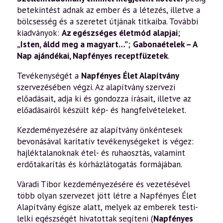
betekintést adnak az ember és a létezés, illetve a
bölcsesség és a szeretet útjának titkaiba. További
kiadványok:
Az egészséges életmód alapjai
;
„Isten, áldd meg a magyart…”
;
Gabonaételek – A
Nap ajándékai
,
Napfényes receptfüzetek
.
Tevékenységét a
Napfényes Élet Alapítvány
szervezésében végzi. Az alapítvány szervezi
előadásait, adja ki és gondozza írásait, illetve az
előadásairól készült kép- és hangfelvételeket.
Kezdeményezésére az alapítvány önkéntesek
bevonásával karitatív tevékenységeket is végez:
hajléktalanoknak étel- és ruhaosztás, valamint
erdőtakarítás és kórházlátogatás formájában.
Váradi Tibor kezdeményezésére és vezetésével
több olyan szervezet jött létre a Napfényes Élet
Alapítvány égisze alatt, melyek az emberek testi-
lelki egészségét hivatottak segíteni (
Napfényes