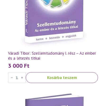
Váradi Tibor: Szellemtudomány I. rész – Az ember
és a létezés titkai
3 000
Ft
Váradi
Kosárba teszem
Tibor:
Szellemtudomány
I.
rész
-
Az
ember
és