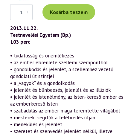
Váradi
Tibor
Kosárba teszem
előadás
(651)
—
2013.11.22.
„Itt
Testnevelési Egyetem (Bp.)
és
most”
103 perc
–
a
jelenlét,
• tudatosság és önemlékezés
a
• az ember ébrenléte szellemi szempontból
figyelem
és
• gondolkodás és jelenlét, a szellemhez vezető
a
gondolati út szintjei
tudatosság
jelentősége
• a „vagyok” és a gondolkodás
a
• jelenlét és bűnbeesés, jelenlét és az illúziók
szellemi
• jelenlét és istenélmény, az Isten-kereső ember és
fejlődés
útján
az emberkereső Isten
3.
• szabadulás az ember maga teremtette világából
rész
(2013.11.22.)
• mesterek: segítők a felébredés útján
mennyiség
• menekülés és jelenlét
• szeretet és szenvedés jelenlét nélkül, illetve