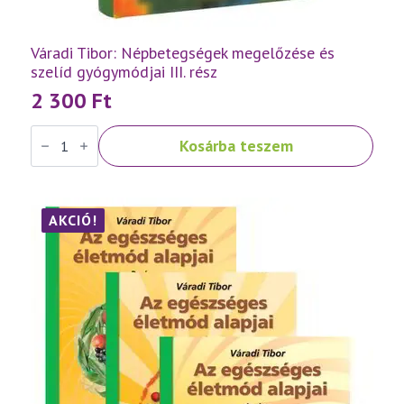
Váradi Tibor: Népbetegségek megelőzése és
szelíd gyógymódjai III. rész
2 300
Ft
Váradi
Kosárba teszem
Tibor:
Népbetegségek
megelőzése
és
szelíd
gyógymódjai
AKCIÓ!
III.
rész
mennyiség