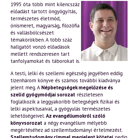
1995 óta több mint kilencszáz
előadást tartott öngyógyítás,
természetes életmód,
önismeret, magyarság, filozófia
és vallásbölcsészet
témakörökben. A több száz
hallgatót vonzó előadások
mellett rendszeresen tart
tanfolyamokat és táborokat is.
A testi, lelki és szellemi egészség jegyében eddig
tizenhárom könyve és számos további kiadványa
jelent meg. A
Népbetegségek megelőzése és
szelíd gyógymódjai sorozat
részletesen
foglalkozik a leggyakoribb betegségek fizikai és
lelki aspektusaival, a gyógyulás természetes
lehetőségeivel.
Az evangéliumokról szóló
könyvsorozat
a négy evangélium mélyebb
megértéséhez ad szellemtudományi értelmezést.
Szellemtudomány címmel megjelent kötetei
pedig