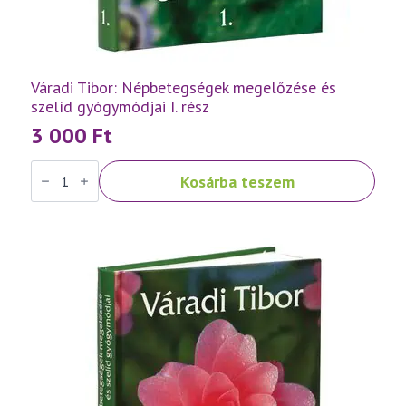
Váradi Tibor: Népbetegségek megelőzése és
szelíd gyógymódjai I. rész
3 000
Ft
Váradi
Kosárba teszem
Tibor:
Népbetegségek
megelőzése
és
szelíd
gyógymódjai
I.
rész
mennyiség