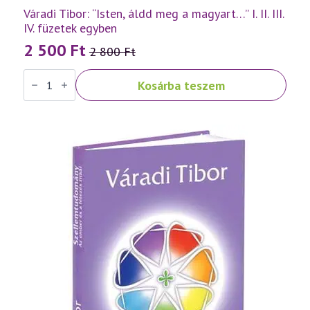
Váradi Tibor: “Isten, áldd meg a magyart…” I. II. III.
IV. füzetek egyben
2 500
Ft
2 800
Ft
Original
Current
Váradi
price
price
Kosárba teszem
Tibor:
was:
is:
"Isten,
áldd
2
2
meg
a
800 Ft.
500 Ft.
magyart..."
I.
II.
III.
IV.
füzetek
egyben
mennyiség