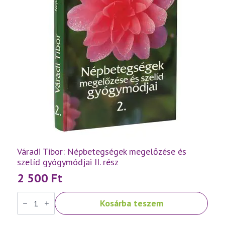
Váradi Tibor: Népbetegségek megelőzése és
szelíd gyógymódjai II. rész
2 500
Ft
Váradi
Kosárba teszem
Tibor:
Népbetegségek
megelőzése