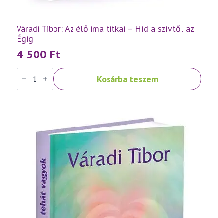
Váradi Tibor: Az élő ima titkai – Híd a szívtől az
Égig
4 500
Ft
Váradi
Kosárba teszem
Tibor:
Az
élő
ima
titkai
–
Híd
a
szívtől
az
Égig
mennyiség