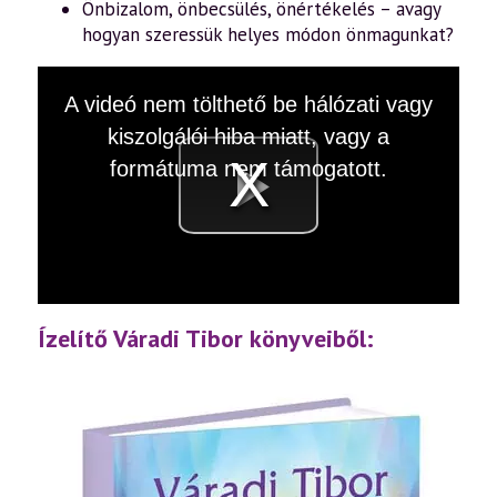
Önbizalom, önbecsülés, önértékelés – avagy
hogyan szeressük helyes módon önmagunkat?
This
A videó nem tölthető be hálózati vagy
is
a
kiszolgálói hiba miatt, vagy a
modal
window.
formátuma nem támogatott.
Videó
lejátsz
Ízelítő Váradi Tibor könyveiből: