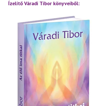
lejátsz
Ízelítő Váradi Tibor könyveiből: