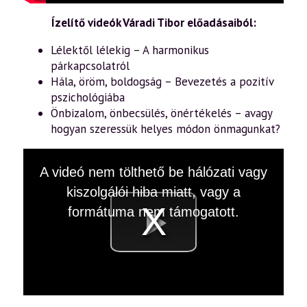
Ízelítő videók Váradi Tibor előadásaiból:
Lélektől lélekig – A harmonikus
párkapcsolatról
Hála, öröm, boldogság – Bevezetés a pozitív
pszichológiába
Önbizalom, önbecsülés, önértékelés – avagy
hogyan szeressük helyes módon önmagunkat?
This
A videó nem tölthető be hálózati vagy
is
a
kiszolgálói hiba miatt, vagy a
modal
window.
formátuma nem támogatott.
Videó