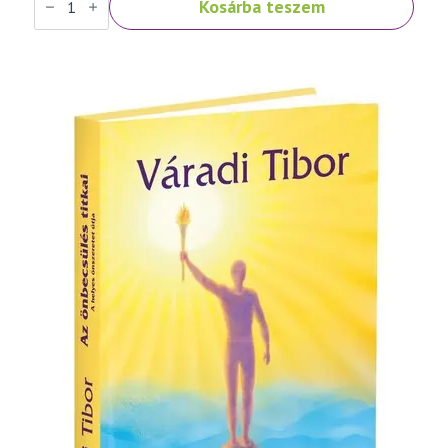
Kosárba teszem
Tibor:
Fénykereszt
–
imakönyv
mennyiség