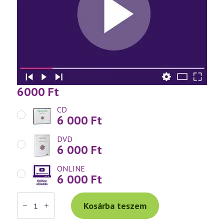
6000
Ft
CD
6 000
Ft
DVD
6 000
Ft
ONLINE
6 000
Ft
Váradi
Tibor
Kosárba teszem
előadás
(712)