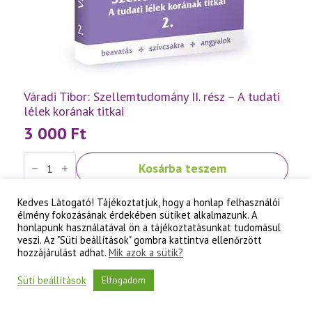
Váradi Tibor: Szellemtudomány II. rész – A tudati
lélek korának titkai
3 000
Ft
Váradi
Kosárba teszem
Tibor:
Szellemtudomány
II.
rész
Kedves Látogató! Tájékoztatjuk, hogy a honlap felhasználói
-
élmény fokozásának érdekében sütiket alkalmazunk. A
A
honlapunk használatával ön a tájékoztatásunkat tudomásul
tudati
veszi. Az "Süti beállítások" gombra kattintva ellenőrzött
lélek
hozzájárulást adhat.
Mik azok a sütik?
korának
titkai
mennyiség
Süti beállítások
Elfogadom