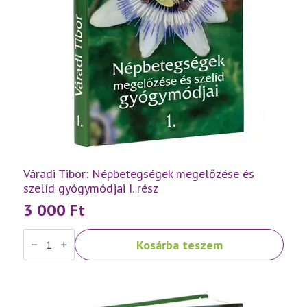
Váradi Tibor: Népbetegségek megelőzése és
szelíd gyógymódjai I. rész
3 000
Ft
Váradi
Kosárba teszem
Tibor:
Népbetegségek
megelőzése
és
szelíd
gyógymódjai