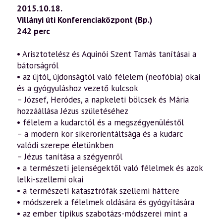
—
2015.10.18.
Félelem
Villányi úti Konferenciaközpont (Bp.)
és
bátorság
242 perc
a
pszichológia,
a
• Arisztotelész és Aquinói Szent Tamás tanításai a
filozófia,
bátorságról
a
vallások
• az újtól, újdonságtól való félelem (neofóbia) okai
és
és a gyógyuláshoz vezető kulcsok
a
szellemtudomány
– József, Heródes, a napkeleti bölcsek és Mária
tükrében
hozzáállása Jézus születéséhez
3.
• félelem a kudarctól és a megszégyenüléstől
rész
(2015.10.18.)
– a modern kor sikerorientáltsága és a kudarc
mennyiség
valódi szerepe életünkben
– Jézus tanítása a szégyenről
• a természeti jelenségektől való félelmek és azok
lelki-szellemi okai
• a természeti katasztrófák szellemi háttere
• módszerek a félelmek oldására és gyógyítására
• az ember tipikus szabotázs-módszerei mint a