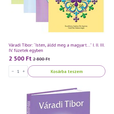
Váradi Tibor: “Isten, áldd meg a magyart…” I. II. III.
IV. füzetek egyben
2 500
Ft
2 800
Ft
Original
Current
Váradi
price
price
Kosárba teszem
Tibor:
was:
is:
"Isten,
áldd
2
2
meg
a
800 Ft.
500 Ft.
magyart..."
I.
II.
III.
IV.
füzetek