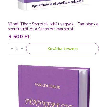
Váradi Tibor: Szeretek, tehát vagyok – Tanítások a
szeretetről és a Szeretethimnuszról
3 500
Ft
Váradi
Kosárba teszem
Tibor:
Szeretek,
tehát
vagyok
–
Tanítások
a
szeretetről
és
a
Szeretethimnuszról
mennyiség