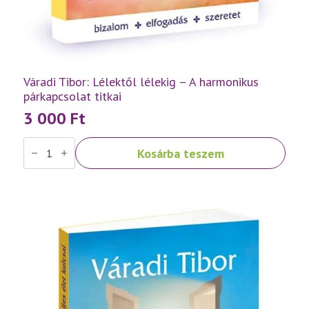
Váradi Tibor: Lélektől lélekig – A harmonikus
párkapcsolat titkai
3 000
Ft
Váradi
Kosárba teszem
Tibor:
Lélektől
lélekig
–
A
harmonikus
párkapcsolat
titkai
mennyiség