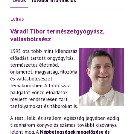
Leírás
További információk
Leírás
Váradi Tibor természetgyógyász,
vallásbölcsész
1995 óta több mint kilencszáz
előadást tartott öngyógyítás,
természetes életmód,
önismeret, magyarság, filozófia
és vallásbölcsészet
témakörökben. A több száz
hallgatót vonzó előadások
mellett rendszeresen tart
tanfolyamokat és táborokat is.
A testi, lelki és szellemi egészség jegyében eddig
tizenhárom könyve és számos további kiadványa
jelent meg. A
Népbetegségek megelőzése és