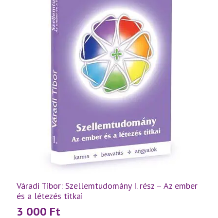
egyben
mennyiség
Váradi Tibor: Szellemtudomány I. rész – Az ember
és a létezés titkai
3 000
Ft