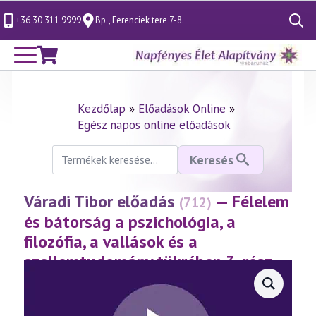
+36 30 311 9999
Bp., Ferenciek tere 7-8.
Search
for:
Kezdőlap
»
Előadások Online
»
Egész napos online előadások
Keresés
Keresés
a
következőre:
Váradi Tibor előadás
— Félelem
(712)
és bátorság a pszichológia, a
filozófia, a vallások és a
szellemtudomány tükrében 3. rész
(2015.10.18.)