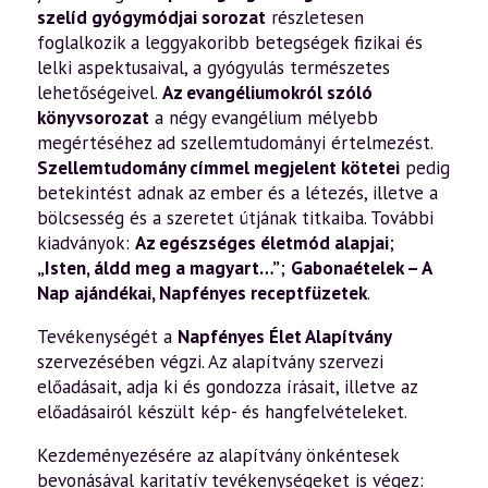
szelíd gyógymódjai sorozat
részletesen
foglalkozik a leggyakoribb betegségek fizikai és
lelki aspektusaival, a gyógyulás természetes
lehetőségeivel.
Az evangéliumokról szóló
könyvsorozat
a négy evangélium mélyebb
megértéséhez ad szellemtudományi értelmezést.
Szellemtudomány címmel megjelent kötetei
pedig
betekintést adnak az ember és a létezés, illetve a
bölcsesség és a szeretet útjának titkaiba. További
kiadványok:
Az egészséges életmód alapjai
;
„Isten, áldd meg a magyart…”
;
Gabonaételek – A
Nap ajándékai
,
Napfényes receptfüzetek
.
Tevékenységét a
Napfényes Élet Alapítvány
szervezésében végzi. Az alapítvány szervezi
előadásait, adja ki és gondozza írásait, illetve az
előadásairól készült kép- és hangfelvételeket.
Kezdeményezésére az alapítvány önkéntesek
bevonásával karitatív tevékenységeket is végez: