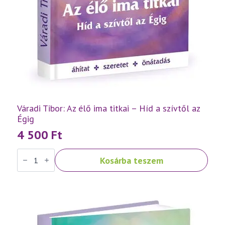
Váradi Tibor: Az élő ima titkai – Híd a szívtől az
Égig
4 500
Ft
Váradi
Kosárba teszem
Tibor:
Az
élő
ima
titkai
–
Híd
a
szívtől