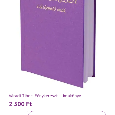
Váradi Tibor: Fénykereszt – imakönyv
2 500
Ft
Váradi