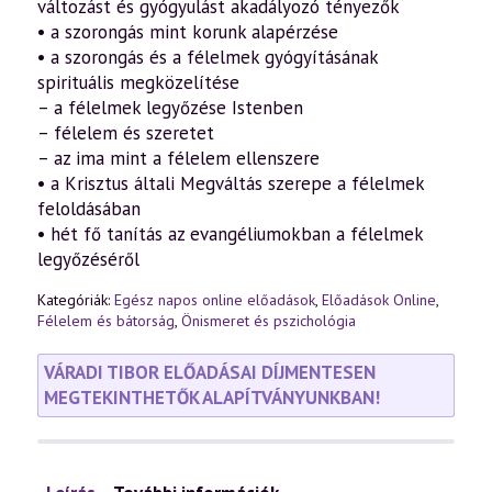
változást és gyógyulást akadályozó tényezők
• a szorongás mint korunk alapérzése
• a szorongás és a félelmek gyógyításának
spirituális megközelítése
– a félelmek legyőzése Istenben
– félelem és szeretet
– az ima mint a félelem ellenszere
• a Krisztus általi Megváltás szerepe a félelmek
feloldásában
• hét fő tanítás az evangéliumokban a félelmek
legyőzéséről
Kategóriák:
Egész napos online előadások
,
Előadások Online
,
Félelem és bátorság
,
Önismeret és pszichológia
VÁRADI TIBOR ELŐADÁSAI DÍJMENTESEN
MEGTEKINTHETŐK ALAPÍTVÁNYUNKBAN!