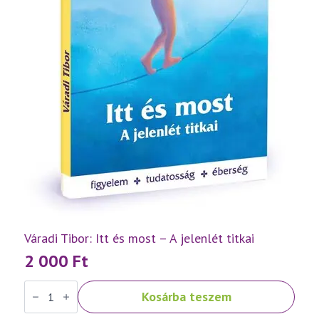
Váradi Tibor: Itt és most – A jelenlét titkai
2 000
Ft
Váradi
Kosárba teszem
Tibor:
Itt