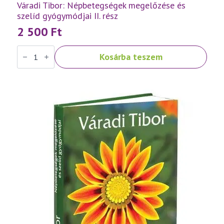
Váradi Tibor: Népbetegségek megelőzése és
szelíd gyógymódjai II. rész
2 500
Ft
Váradi
Kosárba teszem
Tibor:
Népbetegségek
megelőzése
és
szelíd
gyógymódjai
II.
rész
mennyiség