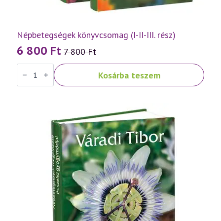
Népbetegségek könyvcsomag (I-II-III. rész)
6 800
Ft
7 800
Ft
Original
Current
Népbetegségek
price
price
Kosárba teszem
könyvcsomag
was:
is:
(I-
II-
7
6
III.
rész)
800 Ft.
800 Ft.
mennyiség