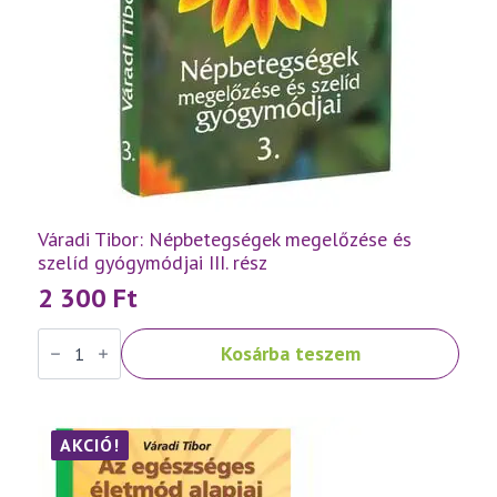
Váradi Tibor: Népbetegségek megelőzése és
szelíd gyógymódjai III. rész
2 300
Ft
Váradi
Kosárba teszem
Tibor:
Népbetegségek
megelőzése
és
szelíd
gyógymódjai
AKCIÓ!
III.
rész
mennyiség