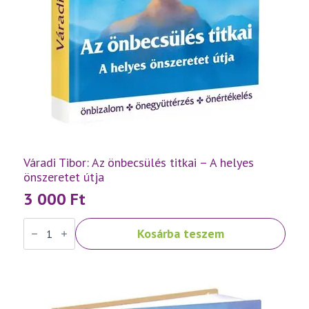
Váradi Tibor: Az önbecsülés titkai – A helyes
önszeretet útja
3 000
Ft
Váradi
Kosárba teszem
Tibor:
Az
önbecsülés
titkai
–
A
helyes