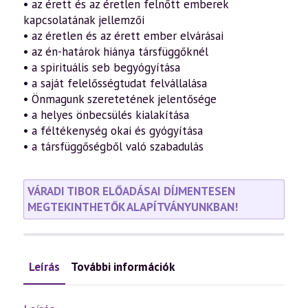
Függőség
• az érett és az éretlen felnőtt emberek
és
kapcsolatának jellemzői
önállóság
• az éretlen és az érett ember elvárásai
emberi
kapcsolatainkban
• az én-határok hiánya társfüggőknél
2.
• a spirituális seb begyógyítása
(2010.10.01.)
(Casparus
• a saját felelősségtudat felvállalása
Ajándék)
• Önmagunk szeretetének jelentősége
mennyiség
• a helyes önbecsülés kialakítása
• a féltékenység okai és gyógyítása
• a társfüggőségből való szabadulás
VÁRADI TIBOR ELŐADÁSAI DÍJMENTESEN
MEGTEKINTHETŐK ALAPÍTVÁNYUNKBAN!
Leírás
További információk