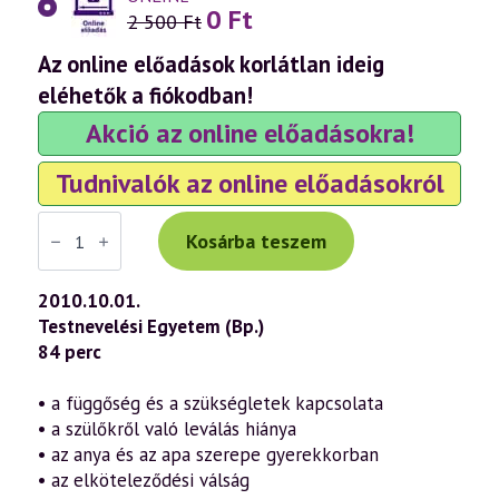
0
Ft
Original
Current
2 500
Ft
price
price
was:
is:
Az online előadások korlátlan ideig
2
0 Ft.
eléhetők a fiókodban!
500 Ft.
Akció az online előadásokra!
Tudnivalók az online előadásokról
Váradi
Tibor
Kosárba teszem
előadás
(553)
-
2010.10.01.
Önmagunk
Testnevelési Egyetem (Bp.)
valódi
megismerése
84 perc
és
átalakítása
a
• a függőség és a szükségletek kapcsolata
szellemi
• a szülőkről való leválás hiánya
úton
25.
• az anya és az apa szerepe gyerekkorban
rész
• az elköteleződési válság
-