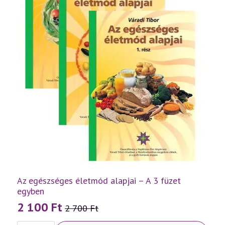
Az egészséges életmód alapjai – A 3 füzet
egyben
2 100
Ft
2 700
Ft
Original
Current
Az