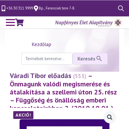
+36 30 311 9999
Bp., Ferenciek tere 7-8.
Search
for:
Kezdőlap
Keresés
Keresés
a
következőre:
Váradi Tibor előadás
–
(553)
Önmagunk valódi megismerése és
átalakítása a szellemi úton 25. rész
– Függőség és önállóság emberi
kapcsolatainkban 2. (2010.10.01.)
(Casparus Ajándék)
AKCIÓ!