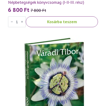
Népbetegségek könyvcsomag (I-II-III. rész)
6 800
Ft
7 800
Ft
Original
Current
Népbetegségek
price
price
Kosárba teszem
könyvcsomag
was:
is:
(I-
II-
7
6
III.
rész)
800 Ft.
800 Ft.
mennyiség