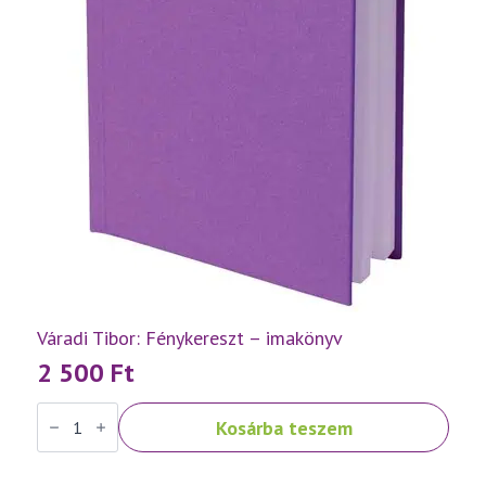
Váradi Tibor: Fénykereszt – imakönyv
2 500
Ft
Váradi
Kosárba teszem
Tibor:
Fénykereszt
–
imakönyv