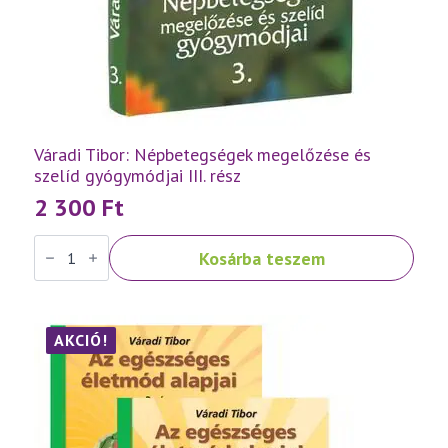
Váradi Tibor: Népbetegségek megelőzése és
szelíd gyógymódjai III. rész
2 300
Ft
Váradi
Kosárba teszem
Tibor:
Népbetegségek
megelőzése
és
szelíd
gyógymódjai
AKCIÓ!
III.
rész
mennyiség