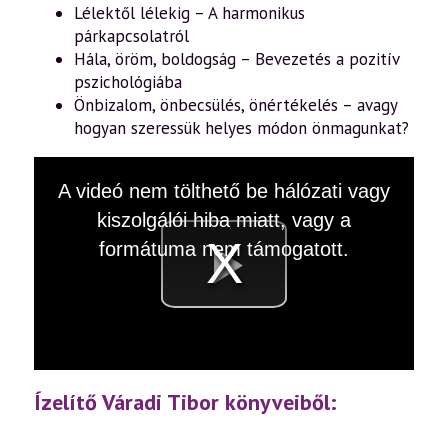
Lélektől lélekig – A harmonikus
párkapcsolatról
Hála, öröm, boldogság – Bevezetés a pozitív
pszichológiába
Önbizalom, önbecsülés, önértékelés – avagy
hogyan szeressük helyes módon önmagunkat?
This
A videó nem tölthető be hálózati vagy
is
a
kiszolgálói hiba miatt, vagy a
modal
window.
formátuma nem támogatott.
Videó
lejátsz
Ízelítő Váradi Tibor könyveiből: