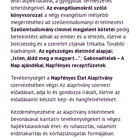
lelki aspektusaival, a gyógyulás természetes
lehetőségeivel.
Az evangéliumokról szóló
könyvsorozat
a négy evangélium mélyebb
megértéséhez ad szellemtudományi értelmezést.
Szellemtudomány címmel megjelent kötetei
pedig
betekintést adnak az ember és a létezés, illetve a
bölcsesség és a szeretet útjának titkaiba. További
kiadványok:
Az egészséges életmód alapjai
;
„Isten, áldd meg a magyart…”
;
Gabonaételek – A
Nap ajándékai
,
Napfényes receptfüzetek
.
Tevékenységét a
Napfényes Élet Alapítvány
szervezésében végzi. Az alapítvány szervezi
előadásait, adja ki és gondozza írásait, illetve az
előadásairól készült kép- és hangfelvételeket.
Kezdeményezésére az alapítvány önkéntesek
bevonásával karitatív tevékenységeket is végez:
hajléktalanoknak étel- és ruhaosztás, valamint
erdőtakarítás és kórházlátogatás formájában.