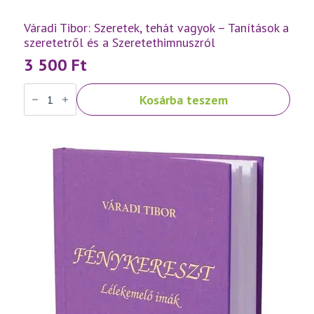
Váradi Tibor: Szeretek, tehát vagyok – Tanítások a
szeretetről és a Szeretethimnuszról
3 500
Ft
Váradi
Kosárba teszem
Tibor:
Szeretek,
tehát
vagyok
–
Tanítások
a
szeretetről
és
a
Szeretethimnuszról
mennyiség