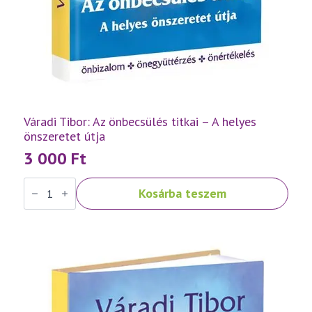
Váradi Tibor: Az önbecsülés titkai – A helyes
önszeretet útja
3 000
Ft
Váradi
Kosárba teszem
Tibor:
Az
önbecsülés
titkai
–
A
helyes
önszeretet
útja
mennyiség