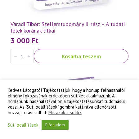
Váradi Tibor: Szellemtudomány II. rész – A tudati
lélek korának titkai
3 000
Ft
Váradi
Kosárba teszem
Tibor:
Szellemtudomány
II.
rész
-
A
tudati
Kedves Látogató! Tájékoztatjuk, hogy a honlap felhasználói
lélek
élmény fokozásának érdekében sütiket alkalmazunk. A
korának
titkai
honlapunk használatával ön a tájékoztatásunkat tudomásul
mennyiség
veszi. Az "Süti beállítások" gombra kattintva ellenőrzött
hozzájárulást adhat.
Mik azok a sütik?
Süti beállítások
Elfogadom