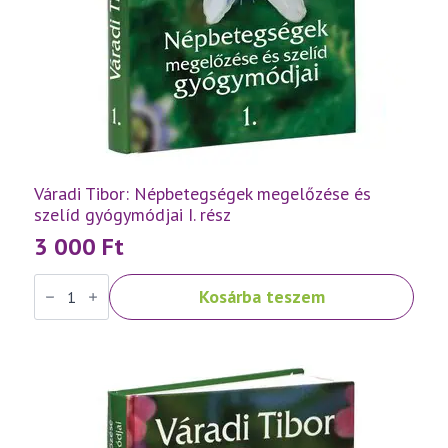
Váradi Tibor: Népbetegségek megelőzése és
szelíd gyógymódjai I. rész
3 000
Ft
Váradi
Kosárba teszem
Tibor:
Népbetegségek
megelőzése
és
szelíd
gyógymódjai
I.
rész
mennyiség