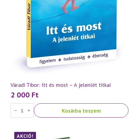
Váradi Tibor: Itt és most – A jelenlét titkai
2 000
Ft
Váradi
Kosárba teszem
Tibor:
Itt
és
most
–
A
AKCIÓ!