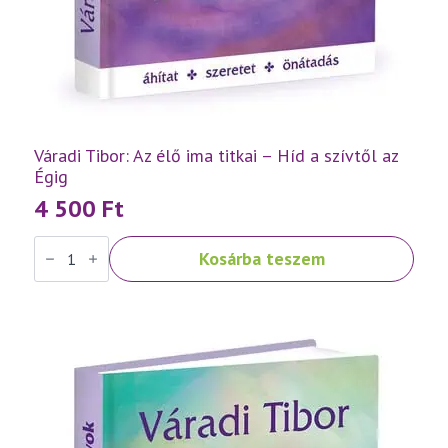
Váradi Tibor: Az élő ima titkai – Híd a szívtől az
Égig
4 500
Ft
Váradi
Kosárba teszem
Tibor:
Az
élő
ima
titkai
–
Híd
a
szívtől
az
Égig
mennyiség