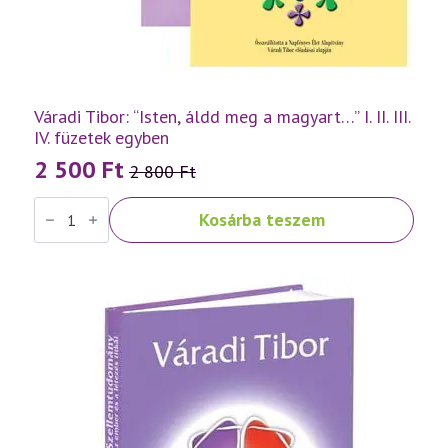
Váradi Tibor: “Isten, áldd meg a magyart…” I. II. III.
IV. füzetek egyben
2 500
Ft
2 800
Ft
Original
Current
Váradi
price
price
Kosárba teszem
Tibor:
was:
is:
"Isten,
áldd
2
2
meg
a
800 Ft.
500 Ft.
magyart..."
I.
II.
III.
IV.
füzetek
egyben
mennyiség