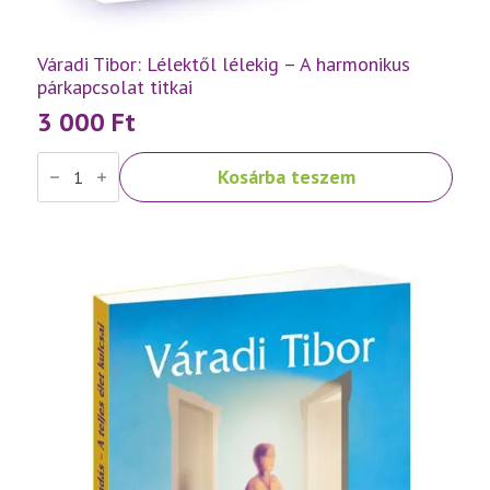
Váradi Tibor: Lélektől lélekig – A harmonikus
párkapcsolat titkai
3 000
Ft
Váradi
Kosárba teszem
Tibor:
Lélektől
lélekig
–
A
harmonikus
párkapcsolat
titkai
mennyiség