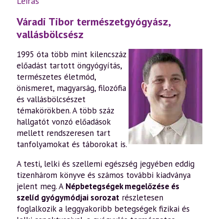
Leírás
Váradi Tibor természetgyógyász,
vallásbölcsész
1995 óta több mint kilencszáz
előadást tartott öngyógyítás,
természetes életmód,
önismeret, magyarság, filozófia
és vallásbölcsészet
témakörökben. A több száz
hallgatót vonzó előadások
mellett rendszeresen tart
tanfolyamokat és táborokat is.
A testi, lelki és szellemi egészség jegyében eddig
tizenhárom könyve és számos további kiadványa
jelent meg. A
Népbetegségek megelőzése és
szelíd gyógymódjai sorozat
részletesen
foglalkozik a leggyakoribb betegségek fizikai és