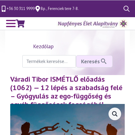
+36 30 311 9999
Bp., Ferenciek tere 7-8.
Search
for:
Kezdőlap
Keresés
Keresés
a
következőre:
Váradi Tibor ISMÉTLŐ előadás
(1062) — 12 lépés a szabadság felé
– Gyógyulás az ego-függőség és
egyéb függőségek fogságából
(2026.02.15.)