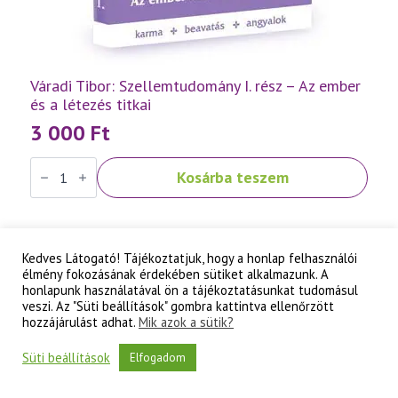
Váradi Tibor: Szellemtudomány I. rész – Az ember
és a létezés titkai
3 000
Ft
Váradi
Kosárba teszem
Tibor:
Szellemtudomány
I.
rész
-
Az
Kedves Látogató! Tájékoztatjuk, hogy a honlap felhasználói
ember
élmény fokozásának érdekében sütiket alkalmazunk. A
és
honlapunk használatával ön a tájékoztatásunkat tudomásul
a
létezés
veszi. Az "Süti beállítások" gombra kattintva ellenőrzött
titkai
hozzájárulást adhat.
Mik azok a sütik?
mennyiség
Süti beállítások
Elfogadom