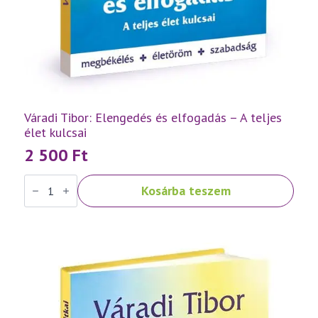
Váradi Tibor: Elengedés és elfogadás – A teljes
élet kulcsai
2 500
Ft
Váradi
Kosárba teszem
Tibor:
Elengedés
és
elfogadás
–
A
teljes
élet
kulcsai
mennyiség