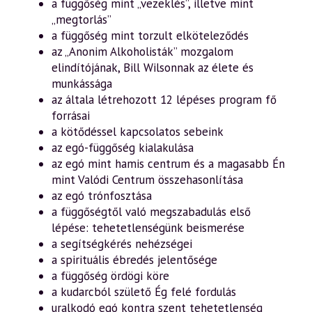
a függőség mint „vezeklés”, illetve mint
„megtorlás”
a függőség mint torzult elköteleződés
az „Anonim Alkoholisták” mozgalom
elindítójának, Bill Wilsonnak az élete és
munkássága
az általa létrehozott 12 lépéses program fő
forrásai
a kötődéssel kapcsolatos sebeink
az egó-függőség kialakulása
az egó mint hamis centrum és a magasabb Én
mint Valódi Centrum összehasonlítása
az egó trónfosztása
a függőségtől való megszabadulás első
lépése: tehetetlenségünk beismerése
a segítségkérés nehézségei
a spirituális ébredés jelentősége
a függőség ördögi köre
a kudarcból születő Ég felé fordulás
uralkodó egó kontra szent tehetetlenség