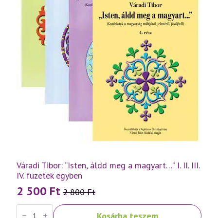
Váradi Tibor: “Isten, áldd meg a magyart…” I. II. III.
IV. füzetek egyben
2 500
Ft
2 800
Ft
Original
Current
Váradi
price
price
Kosárba teszem
Tibor: