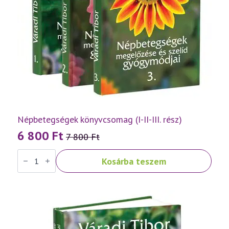
Népbetegségek könyvcsomag (I-II-III. rész)
6 800
Ft
7 800
Ft
Original
Current
Népbetegségek
price
price
Kosárba teszem
könyvcsomag
was:
is:
(I-
II-
7
6
III.
rész)
800 Ft.
800 Ft.
mennyiség