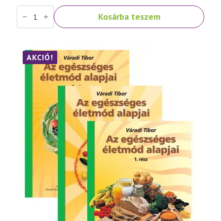
Váradi
Kosárba teszem
Tibor:
Népbetegségek
megelőzése
és
szelíd
gyógymódjai
AKCIÓ!
III.
rész
mennyiség