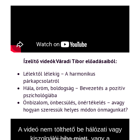
Ízelítő videók Váradi Tibor előadásaiból:
Lélektől lélekig – A harmonikus
párkapcsolatról
Hála, öröm, boldogság – Bevezetés a pozitív
pszichológiába
Önbizalom, önbecsülés, önértékelés – avagy
hogyan szeressük helyes módon önmagunkat?
This
A videó nem tölthető be hálózati vagy
is
a
kiszolgálói hiba miatt, vagy a
modal