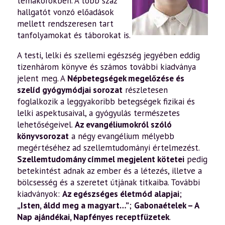
témakörökben. A több száz
hallgatót vonzó előadások
mellett rendszeresen tart
tanfolyamokat és táborokat is.
A testi, lelki és szellemi egészség jegyében eddig
tizenhárom könyve és számos további kiadványa
jelent meg. A
Népbetegségek megelőzése és
szelíd gyógymódjai sorozat
részletesen
foglalkozik a leggyakoribb betegségek fizikai és
lelki aspektusaival, a gyógyulás természetes
lehetőségeivel.
Az evangéliumokról szóló
könyvsorozat
a négy evangélium mélyebb
megértéséhez ad szellemtudományi értelmezést.
Szellemtudomány címmel megjelent kötetei
pedig
betekintést adnak az ember és a létezés, illetve a
bölcsesség és a szeretet útjának titkaiba. További
kiadványok:
Az egészséges életmód alapjai
;
„Isten, áldd meg a magyart…”
;
Gabonaételek – A
Nap ajándékai
,
Napfényes receptfüzetek
.