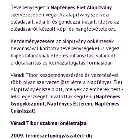
Tevékenységét a
Napfényes Élet Alapítvány
szervezésében végzi. Az alapítvány szervezi
előadásait, adja ki és gondozza írásait, illetve az
előadásairól készült kép- és hangfelvételeket.
Kezdeményezésére az alapítvány önkéntesek
bevonásával karitatív tevékenységeket is végez:
hajléktalanoknak étel- és ruhaosztás, valamint
erdőtakarítás és kórházlátogatás formájában.
Váradi Tibor kezdeményezésére és vezetésével
több olyan szervezet jött létre a Napfényes Élet
Alapítvány égisze alatt, melyek az emberek testi-
lelki egészségét hivatottak segíteni (
Napfényes
Gyógyközpont
,
Napfényes Étterem
,
Napfényes
Cukrászat
).
Váradi Tibor szakmai önéletrajza
2009. Természetgyógyászatért-díj