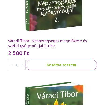
Váradi Tibor: Népbetegségek megelőzése és
szelíd gyógymódjai II. rész
2 500
Ft
Váradi
Kosárba teszem
Tibor:
Népbetegségek
megelőzése
és
szelíd
gyógymódjai
II.
rész
mennyiség