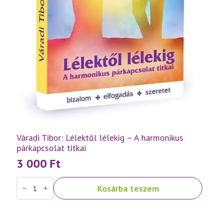
Váradi Tibor: Lélektől lélekig – A harmonikus
párkapcsolat titkai
3 000
Ft
Váradi
Kosárba teszem
Tibor:
Lélektől
lélekig
–