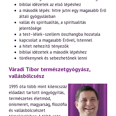
bibliai idézetek az első lépéshez
a második lépés: hitre jutni egy magasabb Erő
általi gyógyulásban
vallás és spiritualitás, a spiritualitás
jelentősége
a test–lélek–szellem összhangba hozatala
kapcsolat a magasabb Erővel, Istennel
a hitet nehezítő tényezők
bibliai idézetek a második lépéshez
törékenynek és sebezhetőnek lenni
Váradi Tibor természetgyógyász,
vallásbölcsész
1995 óta több mint kilencszáz
előadást tartott öngyógyítás,
természetes életmód,
önismeret, magyarság, filozófia
és vallásbölcsészet