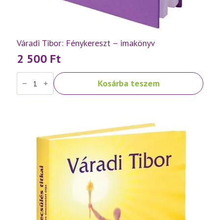
Váradi Tibor: Fénykereszt – imakönyv
2 500
Ft
Váradi
Kosárba teszem
Tibor:
Fénykereszt
–
imakönyv
mennyiség