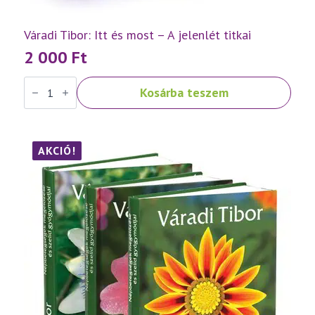
Váradi Tibor: Itt és most – A jelenlét titkai
2 000
Ft
Váradi
Kosárba teszem
Tibor:
Itt
és
most
–
A
AKCIÓ!
jelenlét
titkai
mennyiség