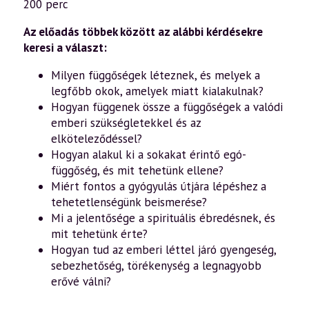
200 perc
—
12
lépés
Az előadás többek között az alábbi kérdésekre
a
keresi a választ:
szabadság
felé
Milyen függőségek léteznek, és melyek a
–
Gyógyulás
legfőbb okok, amelyek miatt kialakulnak?
az
Hogyan függenek össze a függőségek a valódi
ego-
függőség
emberi szükségletekkel és az
és
elköteleződéssel?
egyéb
függőségek
Hogyan alakul ki a sokakat érintő egó-
fogságából
függőség, és mit tehetünk ellene?
(2026.02.15.)
mennyiség
Miért fontos a gyógyulás útjára lépéshez a
tehetetlenségünk beismerése?
Mi a jelentősége a spirituális ébredésnek, és
mit tehetünk érte?
Hogyan tud az emberi léttel járó gyengeség,
sebezhetőség, törékenység a legnagyobb
erővé válni?