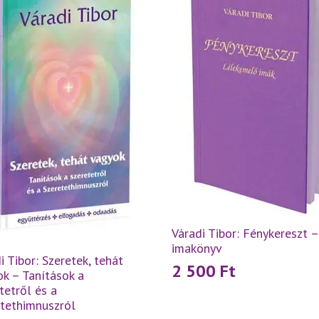
Váradi Tibor: Fénykereszt –
imakönyv
i Tibor: Szeretek, tehát
2 500
Ft
k – Tanítások a
tetről és a
etethimnuszról