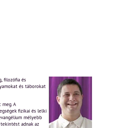
 filozófia és
lyamokat és táborokat
t meg. A
gségek fizikai és lelki
evangélium mélyebb
tekintést adnak az