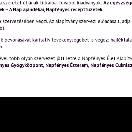
a szeretet útjának titkaiba. További kiadványok:
Az egészsége
k – A Nap ajándékai
,
Napfényes receptfüzetek
.
y
szervezésében végzi. Az alapítvány szervezi előadásait, adja k
et.
bevonásával karitatív tevékenységeket is végez: hajléktalan
n.
el több olyan szervezet jött létre a Napfényes Élet Alapítv
nyes Gyógyközpont
,
Napfényes Étterem
,
Napfényes Cukrás