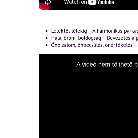
Lélektől lélekig – A harmonikus párka
Hála, öröm, boldogság – Bevezetés a p
Önbizalom, önbecsülés, önértékelés 
This
A videó nem tölthető b
is
a
modal
window.