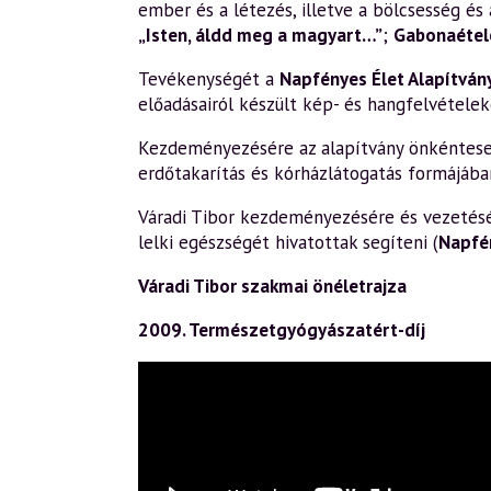
ember és a létezés, illetve a bölcsesség és 
„Isten, áldd meg a magyart…”
;
Gabonaétele
Tevékenységét a
Napfényes Élet Alapítván
előadásairól készült kép- és hangfelvételek
Kezdeményezésére az alapítvány önkéntesek 
erdőtakarítás és kórházlátogatás formájába
Váradi Tibor kezdeményezésére és vezetésév
lelki egészségét hivatottak segíteni (
Napfé
Váradi Tibor szakmai önéletrajza
2009. Természetgyógyászatért-díj