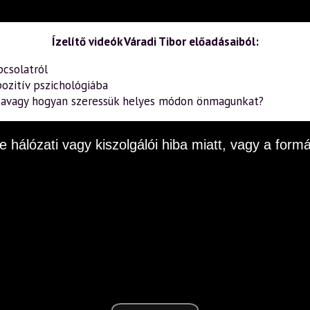
Ízelítő videók Váradi Tibor előadásaiból:
pcsolatról
ozitív pszichológiába
– avagy hogyan szeressük helyes módon önmagunkat?
e hálózati vagy kiszolgálói hiba miatt, vagy a fo