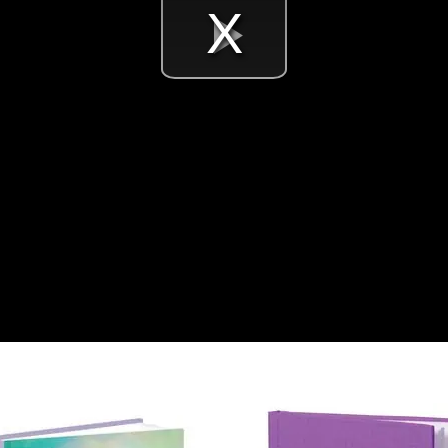
Videó
lejátsz