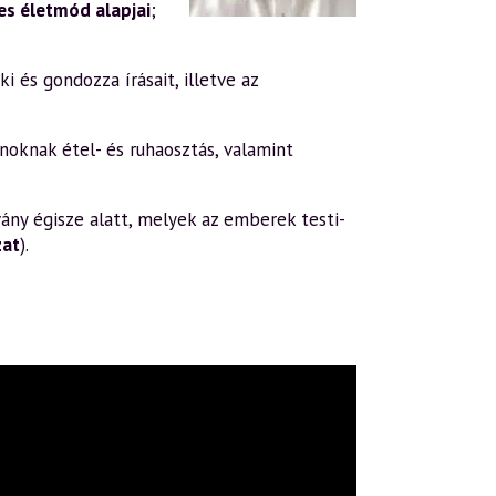
s életmód alapjai
;
i és gondozza írásait, illetve az
oknak étel- és ruhaosztás, valamint
ány égisze alatt, melyek az emberek testi-
zat
).