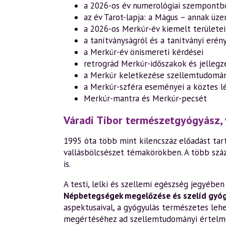
a 2026-os év numerológiai szempontbó
az év Tarot-lapja: a Mágus – annak üze
a 2026-os Merkúr-év kiemelt területei
a tanítványságról és a tanítványi erén
a Merkúr-év önismereti kérdései
retrográd Merkúr-időszakok és jellegz
a Merkúr keletkezése szellemtudomán
a Merkúr-szféra eseményei a köztes lé
Merkúr-mantra és Merkúr-pecsét
Váradi Tibor természetgyógyász, 
1995 óta több mint kilencszáz előadást tart
vallásbölcsészet témakörökben. A több szá
is.
A testi, lelki és szellemi egészség jegyéb
Népbetegségek megelőzése és szelíd gyó
aspektusaival, a gyógyulás természetes leh
megértéséhez ad szellemtudományi értelm