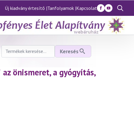
Új kiadvány értesítő |
Tanfolyamok |
Kapcsolat
Search
for:
Keresés
Keresés
a
következőre:
az önismeret, a gyógyítás,