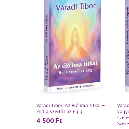
Váradi Tibor: Az élő ima titkai –
Várad
Híd a szívtől az Égig
vagyo
szere
4 500
Ft
Szer