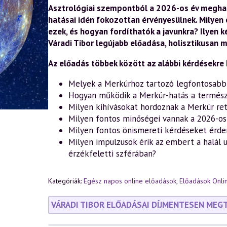
a
Asztrológiai szempontból a 2026-os év meghat
MERKÚR
hatásai idén fokozottan érvényesülnek. Milye
titkai
ezek, és hogyan fordíthatók a javunkra? Ilyen 
az
önismeret,
Váradi Tibor legújabb előadása, holisztikusan 
a
gyógyítás,
Az előadás többek között az alábbi kérdésekre k
az
asztrológia
és
Melyek a Merkúrhoz tartozó legfontosabb
a
Hogyan működik a Merkúr-hatás a termész
szellemtudomány
fényében
Milyen kihívásokat hordoznak a Merkúr ret
(2026.03.14.)
Milyen fontos minőségei vannak a 2026-o
mennyiség
Milyen fontos önismereti kérdéseket érd
Milyen impulzusok érik az embert a halál 
érzékfeletti szférában?
Kategóriák:
Egész napos online előadások
,
Előadások Onli
VÁRADI TIBOR ELŐADÁSAI DÍJMENTESEN MEG