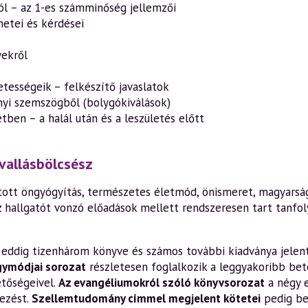
l – az 1-es számminőség jellemzői
netei és kérdései
yekről
etességeik – felkészítő javaslatok
yi szemszögből (bolygókiválások)
tben – a halál után és a leszületés előtt
vallásbölcsész
ott öngyógyítás, természetes életmód, önismeret, magyarság,
z hallgatót vonzó előadások mellett rendszeresen tart tanfo
en eddig tizenhárom könyve és számos további kiadványa jelen
gymódjai sorozat
részletesen foglalkozik a leggyakoribb bete
etőségeivel.
Az evangéliumokról szóló könyvsorozat
a négy 
ezést.
Szellemtudomány címmel megjelent kötetei
pedig be