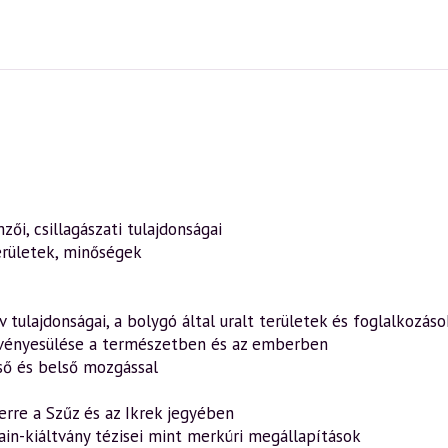
zői, csillagászati tulajdonságai
erületek, minőségek
v tulajdonságai, a bolygó által uralt területek és foglalkozáso
rvényesülése a természetben és az emberben
ső és belső mozgással
rre a Szűz és az Ikrek jegyében
rain-kiáltvány tézisei mint merkúri megállapítások