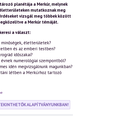
ározó planétája a Merkúr, melynek
n életterületeken mutatkoznak meg
kérdéseket vizsgál meg többek között
megközelítve a Merkúr témáját.
eresi a választ:
 minőségek, életterületek?
etben és az emberi testben?
rográd időszakai?
s évnek numerológiai szempontból?
emes idén megvizsgálnunk magunkban?
utáni létben a Merkúrhoz tartozó
ne
TEKINTHETŐK ALAPÍTVÁNYUNKBAN!