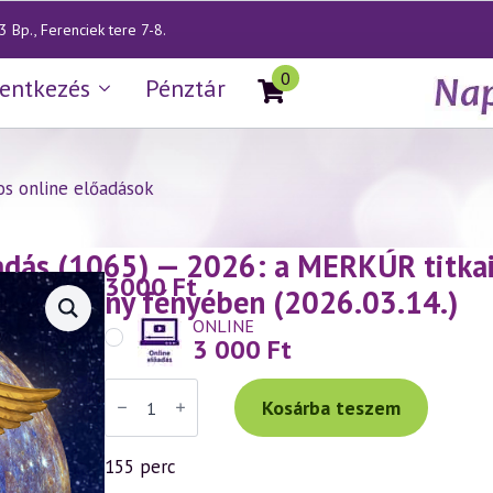
 Bp., Ferenciek tere 7-8.
0
lentkezés
Pénztár
os online előadások
dás (1065) — 2026: a MERKÚR titkai 
3000
Ft
emtudomány fényében (2026.03.14.)
ONLINE
3 000
Ft
Váradi
Tibor
Kosárba teszem
ISMÉTLŐ
előadás
(1065)
155 perc
—
2026: