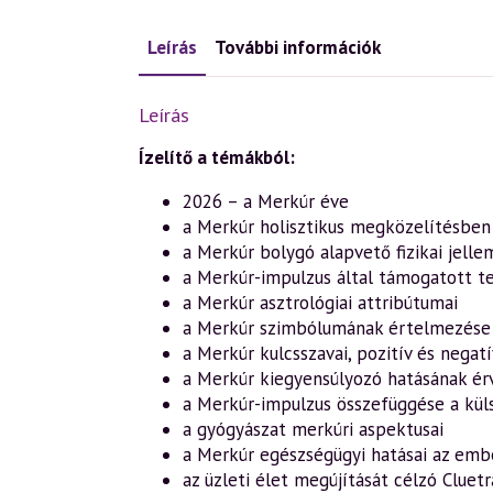
Leírás
További információk
Leírás
Ízelítő a témákból:
2026 – a Merkúr éve
a Merkúr holisztikus megközelítésben
a Merkúr bolygó alapvető fizikai jellem
a Merkúr-impulzus által támogatott t
a Merkúr asztrológiai attribútumai
a Merkúr szimbólumának értelmezése
a Merkúr kulcsszavai, pozitív és negatí
a Merkúr kiegyensúlyozó hatásának é
a Merkúr-impulzus összefüggése a kül
a gyógyászat merkúri aspektusai
a Merkúr egészségügyi hatásai az embe
az üzleti élet megújítását célzó Cluet