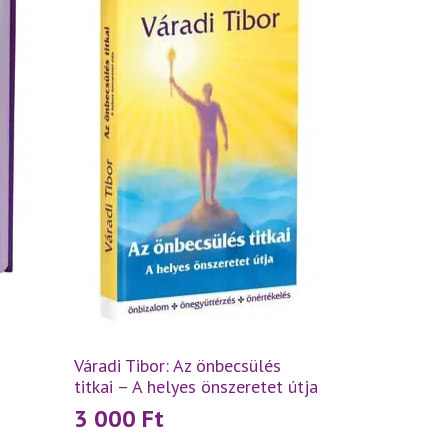
Váradi Tibor: Az önbecsülés
titkai – A helyes önszeretet útja
3 000
Ft