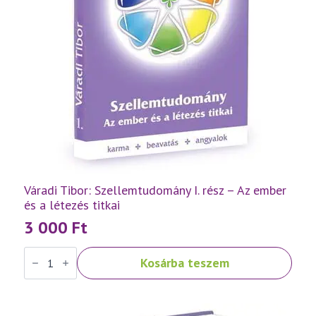
Váradi Tibor: Szellemtudomány I. rész – Az ember
és a létezés titkai
3 000
Ft
Váradi
Kosárba teszem
Tibor:
Szellemtudomány
I.
rész
-