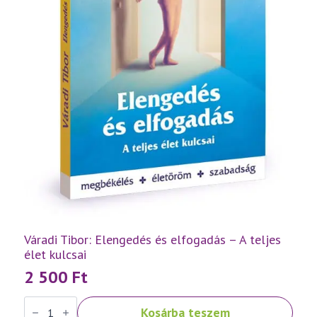
Váradi Tibor: Elengedés és elfogadás – A teljes
élet kulcsai
2 500
Ft
Váradi
Kosárba teszem
Tibor: