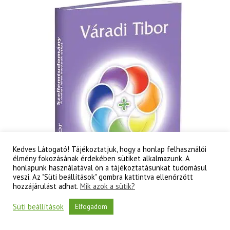
Az
ember
és
a
létezés
titkai
mennyiség
Kedves Látogató! Tájékoztatjuk, hogy a honlap felhasználói
élmény fokozásának érdekében sütiket alkalmazunk. A
honlapunk használatával ön a tájékoztatásunkat tudomásul
veszi. Az "Süti beállítások" gombra kattintva ellenőrzött
hozzájárulást adhat.
Mik azok a sütik?
Süti beállítások
Elfogadom