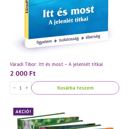
Váradi Tibor: Itt és most – A jelenlét titkai
2 000
Ft
Váradi
Kosárba teszem
Tibor:
Itt
és
most
–
A
AKCIÓ!
jelenlét
titkai
mennyiség