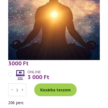
3000
Ft
ONLINE
3 000
Ft
Váradi
Tibor
Kosárba teszem
ISMÉTLŐ
előadás
(1018)
206 perc
—