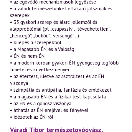
• az egóvédő mechanizmusok legyőzése
• a valódi természetünket eltakaró játszmák és
szerepek
• 33 gyakori szerep és álarc jellemzői és
alapproblémái (pl. „csupaszív”, „tévedhetetlen”,
„hencegő”, „bohóc”, „versengő”…)
• kilépés a szerepekből
• a Magasabb ÉN és a Valóság
• ÉN és nem-ÉN
• a modern korban gyakori ÉN-gyengeség legfőbb
tünetei és következményei
• az étertest, illetve az asztráltest és az ÉN
viszonya
• szimpátia és antipátia, fantázia és emlékezet
• a magasabb ÉN és a fizikai test kapcsolata
• az ÉN és a gonosz viszonya
• áthatás az ÉN erejével és fényével
• idézetek az ÉN-ről
Váradi Tibor természetgyógyász,