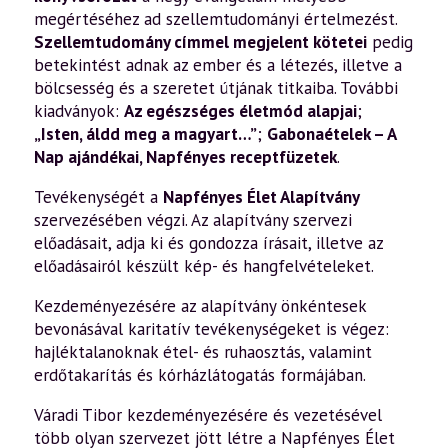
megértéséhez ad szellemtudományi értelmezést.
Szellemtudomány címmel megjelent kötetei
pedig
betekintést adnak az ember és a létezés, illetve a
bölcsesség és a szeretet útjának titkaiba. További
kiadványok:
Az egészséges életmód alapjai
;
„Isten, áldd meg a magyart…”
;
Gabonaételek – A
Nap ajándékai
,
Napfényes receptfüzetek
.
Tevékenységét a
Napfényes Élet Alapítvány
szervezésében végzi. Az alapítvány szervezi
előadásait, adja ki és gondozza írásait, illetve az
előadásairól készült kép- és hangfelvételeket.
Kezdeményezésére az alapítvány önkéntesek
bevonásával karitatív tevékenységeket is végez:
hajléktalanoknak étel- és ruhaosztás, valamint
erdőtakarítás és kórházlátogatás formájában.
Váradi Tibor kezdeményezésére és vezetésével
több olyan szervezet jött létre a Napfényes Élet