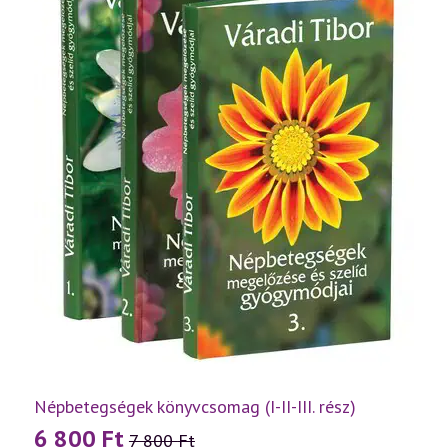
Népbetegségek könyvcsomag (I-II-III. rész)
6 800
Ft
7 800
Ft