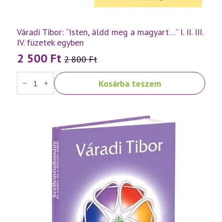
Váradi Tibor: “Isten, áldd meg a magyart…” I. II. III.
IV. füzetek egyben
2 500
Ft
2 800
Ft
Original
Current
Váradi
price
price
Kosárba teszem
Tibor:
was:
is:
"Isten,
áldd
2
2
meg
a
800 Ft.
500 Ft.
magyart..."
I.
II.
III.
IV.
füzetek
egyben
mennyiség