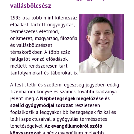
vallásbölcsész
1995 óta több mint kilencszáz
előadást tartott öngyógyítás,
természetes életmód,
önismeret, magyarság, filozófia
és vallásbölcsészet
témakörökben. A több száz
hallgatót vonzó előadások
mellett rendszeresen tart
tanfolyamokat és táborokat is.
A testi, lelki és szellemi egészség jegyében eddig
tizenhárom könyve és számos további kiadványa
jelent meg. A
Népbetegségek megelőzése és
szelíd gyógymódjai sorozat
részletesen
foglalkozik a leggyakoribb betegségek fizikai és
lelki aspektusaival, a gyógyulás természetes
lehetőségeivel.
Az evangéliumokról szóló
könyvsorozat
a négy evangélium mélyebb