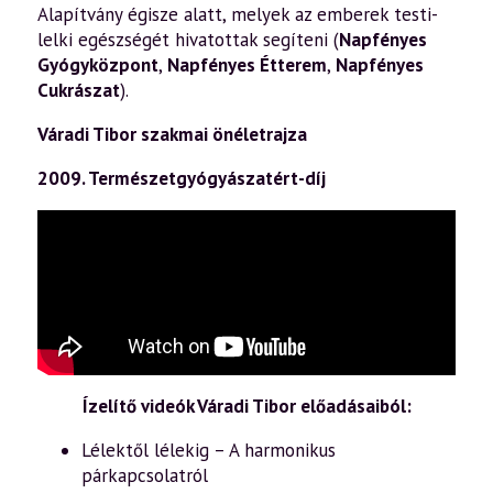
Alapítvány égisze alatt, melyek az emberek testi-
lelki egészségét hivatottak segíteni (
Napfényes
Gyógyközpont
,
Napfényes Étterem
,
Napfényes
Cukrászat
).
Váradi Tibor szakmai önéletrajza
2009. Természetgyógyászatért-díj
Ízelítő videók Váradi Tibor előadásaiból:
Lélektől lélekig – A harmonikus
párkapcsolatról