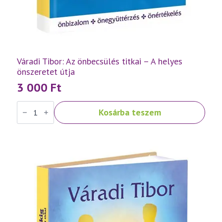
Váradi Tibor: Az önbecsülés titkai – A helyes
önszeretet útja
3 000
Ft
Váradi
Kosárba teszem
Tibor:
Az
önbecsülés
titkai
–
A
helyes
önszeretet
útja
mennyiség