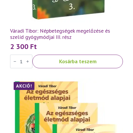
Váradi Tibor: Népbetegségek megelőzése és
szelíd gyógymódjai III. rész
2 300
Ft
Váradi
Kosárba teszem
Tibor:
Népbetegségek
megelőzése
és
szelíd
gyógymódjai
AKCIÓ!
III.
rész
mennyiség