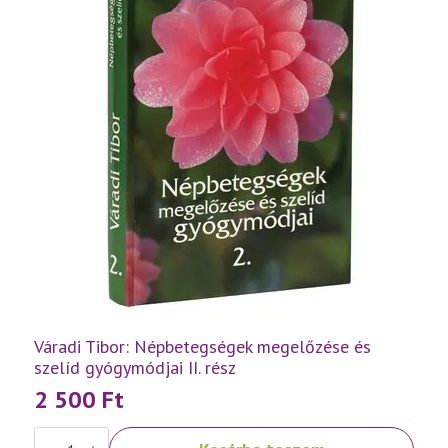
Váradi Tibor: Népbetegségek megelőzése és
szelíd gyógymódjai II. rész
2 500
Ft
Váradi