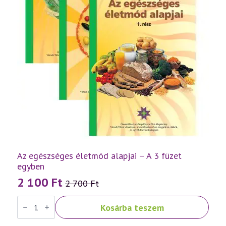
Az egészséges életmód alapjai – A 3 füzet
egyben
2 100
Ft
2 700
Ft
Original
Current
Az
price
price
Kosárba teszem
egészséges
was:
is:
életmód
alapjai