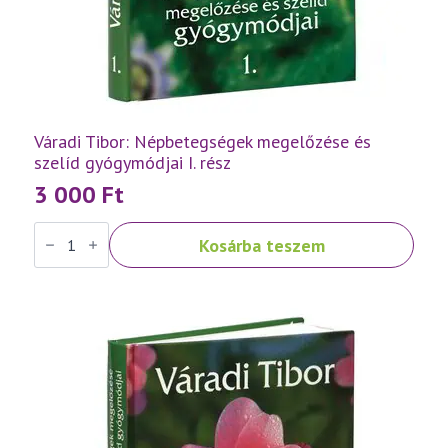
Váradi Tibor: Népbetegségek megelőzése és
szelíd gyógymódjai I. rész
3 000
Ft
Váradi
Kosárba teszem
Tibor:
Népbetegségek
megelőzése
és
szelíd
gyógymódjai
I.
rész
mennyiség