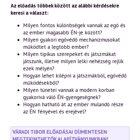
A
Magasabb
Az előadás többek között az alábbi kérdésekre
Én
keresi a választ:
titkai
–
Milyen fontos különbségek vannak az egó és
Út
az
az ember magasabb ÉN-je között?
egótól
Milyen gyakori egóvédő mechanizmusokat
Valódi
Önmagunkhoz
működtet a legtöbb ember?
(2.rész)
Milyen tipikus szerepeket és játszmákat
(2024.10.12.)
mennyiség
játszunk, illetve milyen lelki nehézség rejlik
ezek mélyén?
Hogyan lehet kilépni a játszmákból, egóvédő
működésekből?
Milyen tünetei vannak a modern korban
gyakorivá váló ÉN-gyengeségnek?
Hogyan hatható át az ember mulandó része
az ÉN fényével és erejével?
VÁRADI TIBOR ELŐADÁSAI DÍJMENTESEN
MEGTEKINTHETŐK ALAPÍTVÁNYUNKBAN!