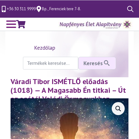
+36 30 311 9999
Bp., Ferenciek tere 7-8.
Search
for:
Kezdőlap
Keresés
Keresés
a
következőre:
Váradi Tibor ISMÉTLŐ előadás
(1018) — A Magasabb Én titkai – Út
az egótól Valódi Önmagunkhoz
(2.rész) (2024.10.12.)