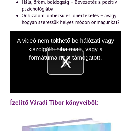
Hála, öröm, boldogság – Bevezetés a pozitív
pszichológiába
Önbizalom, önbecsülés, önértékelés – avagy
hogyan szeressük helyes módon önmagunkat?
This
A videó nem tölthető be hálózati vagy
is
a
kiszolgálói hiba miatt, vagy a
modal
window.
formátuma nem támogatott.
Videó
lejátsz
Ízelítő Váradi Tibor könyveiből: