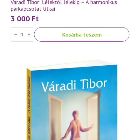
Váradi Tibor: Lélektől lélekig – A harmonikus
párkapcsolat titkai
3 000
Ft
Váradi
Kosárba teszem
Tibor:
Lélektől
lélekig
–
A
harmonikus
párkapcsolat
titkai
mennyiség