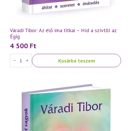
Váradi Tibor: Az élő ima titkai – Híd a szívtől az
Égig
4 500
Ft
Váradi
Kosárba teszem
Tibor:
Az
élő
ima
titkai
–
Híd
a
szívtől
az
Égig
mennyiség