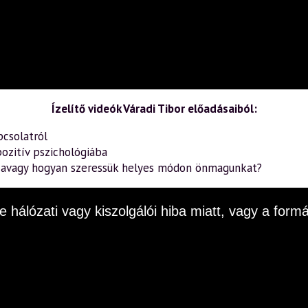
Ízelítő videók Váradi Tibor előadásaiból:
pcsolatról
ozitív pszichológiába
– avagy hogyan szeressük helyes módon önmagunkat?
e hálózati vagy kiszolgálói hiba miatt, vagy a fo