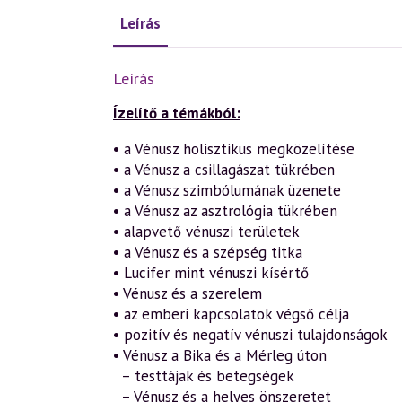
Leírás
Leírás
Ízelítő a témákból:
• a Vénusz holisztikus megközelítése
• a Vénusz a csillagászat tükrében
• a Vénusz szimbólumának üzenete
• a Vénusz az asztrológia tükrében
• alapvető vénuszi területek
• a Vénusz és a szépség titka
• Lucifer mint vénuszi kísértő
• Vénusz és a szerelem
• az emberi kapcsolatok végső célja
• pozitív és negatív vénuszi tulajdonságok
• Vénusz a Bika és a Mérleg úton
– testtájak és betegségek
– Vénusz és a helyes önszeretet