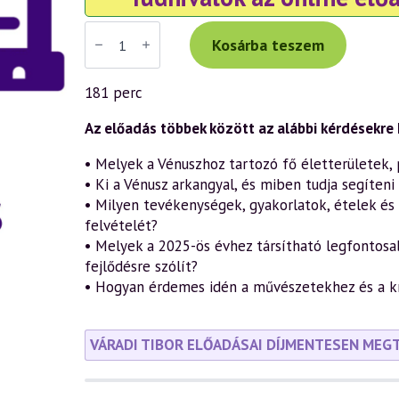
Váradi
Tibor
Kosárba teszem
ISMÉTLŐ
előadás
(1030)
181 perc
—
A
Vénusz
Az előadás többek között az alábbi kérdésekre k
titkai
az
• Melyek a Vénuszhoz tartozó fő életterületek, 
önismeret,
• Ki a Vénusz arkangyal, és miben tudja segíten
a
gyógyítás,
• Milyen tevékenységek, gyakorlatok, ételek és 
az
felvételét?
asztrológia
és
• Melyek a 2025-ös évhez társítható legfontos
a
fejlődésre szólít?
szellemtudomány
fényében
• Hogyan érdemes idén a művészetekhez és a kr
(2025.02.08.)
mennyiség
VÁRADI TIBOR ELŐADÁSAI DÍJMENTESEN MEG