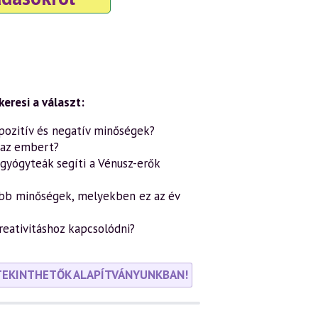
eresi a választ:
pozitív és negatív minőségek?
i az embert?
gyógyteák segíti a Vénusz-erők
abb minőségek, melyekben ez az év
eativitáshoz kapcsolódni?
TEKINTHETŐK ALAPÍTVÁNYUNKBAN!