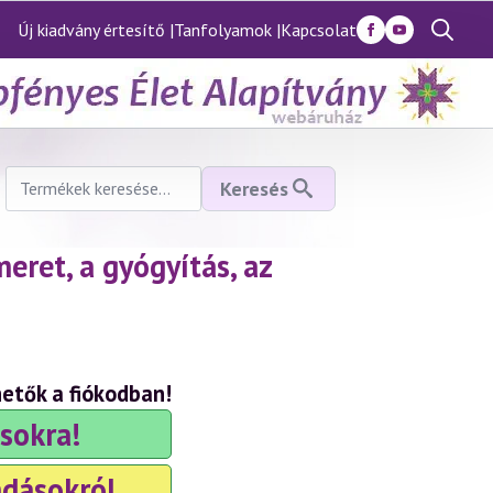
Új kiadvány értesítő |
Tanfolyamok |
Kapcsolat
Search
for:
Keresés
Keresés
a
következőre:
eret, a gyógyítás, az
hetők a fiókodban!
sokra!
adásokról