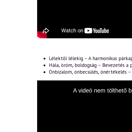
Lélektől lélekig – A harmonikus párka
Hála, öröm, boldogság – Bevezetés a p
Önbizalom, önbecsülés, önértékelés 
This
A videó nem tölthető b
is
a
modal
window.