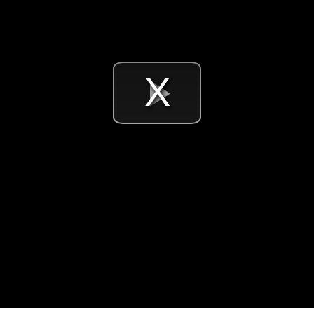
Videó
lejátsz