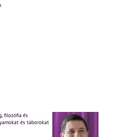
n
 filozófia és
lyamokat és táborokat