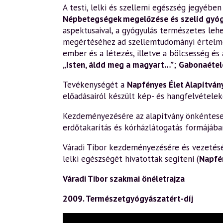
A testi, lelki és szellemi egészség jegyéb
Népbetegségek megelőzése és szelíd gyó
aspektusaival, a gyógyulás természetes leh
megértéséhez ad szellemtudományi értelm
ember és a létezés, illetve a bölcsesség és 
„Isten, áldd meg a magyart…”
;
Gabonaétele
Tevékenységét a
Napfényes Élet Alapítván
előadásairól készült kép- és hangfelvételek
Kezdeményezésére az alapítvány önkéntesek 
erdőtakarítás és kórházlátogatás formájába
Váradi Tibor kezdeményezésére és vezetésév
lelki egészségét hivatottak segíteni (
Napfé
Váradi Tibor szakmai önéletrajza
2009. Természetgyógyászatért-díj