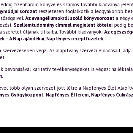
en eddig tizenhárom könyve és számos további kiadványa jelen
gymódjai sorozat
részletesen foglalkozik a leggyakoribb bete
etőségeivel.
Az evangéliumokról szóló könyvsorozat
a négy 
ezést.
Szellemtudomány címmel megjelent kötetei
pedig be
a szeretet útjának titkaiba. További kiadványok:
Az egészsége
k – A Nap ajándékai
,
Napfényes receptfüzetek
.
y
szervezésében végzi. Az alapítvány szervezi előadásait, adja k
et.
bevonásával karitatív tevékenységeket is végez: hajléktalan
n.
el több olyan szervezet jött létre a Napfényes Élet Alapítv
nyes Gyógyközpont
,
Napfényes Étterem
,
Napfényes Cukrás