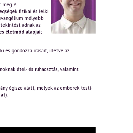
t meg. A
gségek fizikai és lelki
evangélium mélyebb
tekintést adnak az
s életmód alapjai
;
i és gondozza írásait, illetve az
oknak étel- és ruhaosztás, valamint
ány égisze alatt, melyek az emberek testi-
zat
).