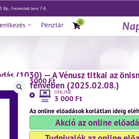
 Bp., Ferenciek tere 7-8.
0
lentkezés
Pénztár
ás (1030) — A Vénusz titkai az önism
3000
Ft
udomány fényében (2025.02.08.)
ONLINE
3 000
Ft
Az online előadások korlátlan ideig elé
Akció az online előadá
Tudnivalók az online elő