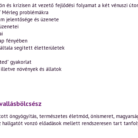
n és krízisen át vezető fejlődési folyamat a két vénuszi úto
 / Mérleg problémákra
ám jelentősége és üzenete
 üzenetei
ai
lap fényében
általa segített életterületek
ted” gyakorlat
illetve növények és állatok
vallásbölcsész
ott öngyógyítás, természetes életmód, önismeret, magyarság,
z hallgatót vonzó előadások mellett rendszeresen tart tanfo