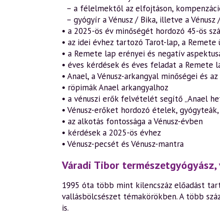
– a félelmektől az elfojtáson, kompenzáció
– gyógyír a Vénusz / Bika, illetve a Vénusz
• a 2025-ös év minőségét hordozó 45-ös sz
• az idei évhez tartozó Tarot-lap, a Remete
• a Remete lap erényei és negatív aspektus
• éves kérdések és éves feladat a Remete 
• Anael, a Vénusz-arkangyal minőségei és az 
• röpimák Anael arkangyalhoz
• a vénuszi erők felvételét segítő „Anael he
• Vénusz-erőket hordozó ételek, gyógyteák, 
• az alkotás fontossága a Vénusz-évben
• kérdések a 2025-ös évhez
• Vénusz-pecsét és Vénusz-mantra
Váradi Tibor természetgyógyász, 
1995 óta több mint kilencszáz előadást tart
vallásbölcsészet témakörökben. A több szá
is.