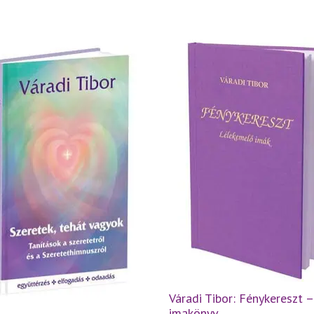
Váradi Tibor: Fénykereszt –
imakönyv