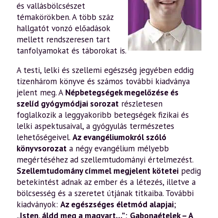
és vallásbölcsészet
témakörökben. A több száz
hallgatót vonzó előadások
mellett rendszeresen tart
tanfolyamokat és táborokat is.
A testi, lelki és szellemi egészség jegyében eddig
tizenhárom könyve és számos további kiadványa
jelent meg. A
Népbetegségek megelőzése és
szelíd gyógymódjai sorozat
részletesen
foglalkozik a leggyakoribb betegségek fizikai és
lelki aspektusaival, a gyógyulás természetes
lehetőségeivel.
Az evangéliumokról szóló
könyvsorozat
a négy evangélium mélyebb
megértéséhez ad szellemtudományi értelmezést.
Szellemtudomány címmel megjelent kötetei
pedig
betekintést adnak az ember és a létezés, illetve a
bölcsesség és a szeretet útjának titkaiba. További
kiadványok:
Az egészséges életmód alapjai
;
„Isten, áldd meg a magyart…”
;
Gabonaételek – A