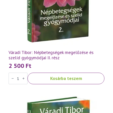
Váradi Tibor: Népbetegségek megelőzése és
szelíd gyógymódjai II. rész
2 500
Ft
Váradi
Kosárba teszem
Tibor:
Népbetegségek
megelőzése
és
szelíd
gyógymódjai
II.
rész
mennyiség