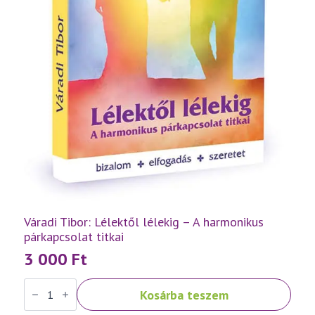
Váradi Tibor: Lélektől lélekig – A harmonikus
párkapcsolat titkai
3 000
Ft
Váradi
Kosárba teszem
Tibor:
Lélektől