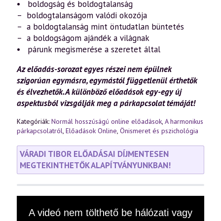
• boldogság és boldogtalanság
– boldogtalanságom valódi okozója
– a boldogtalanság mint öntudatlan büntetés
– a boldogságom ajándék a világnak
• párunk megismerése a szeretet által
Az előadás-sorozat egyes részei nem épülnek
szigorúan egymásra, egymástól függetlenül érthetők
és élvezhetők. A különböző előadások egy-egy új
aspektusból vizsgálják meg a párkapcsolat témáját!
Kategóriák:
Normál hosszúságú online előadások
,
A harmonikus
párkapcsolatról
,
Előadások Online
,
Önismeret és pszichológia
VÁRADI TIBOR ELŐADÁSAI DÍJMENTESEN
MEGTEKINTHETŐK ALAPÍTVÁNYUNKBAN!
This
A videó nem tölthető be hálózati vagy
is
a