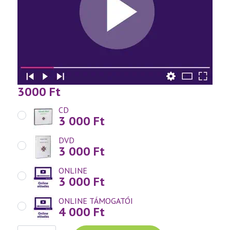
3000
Ft
CD
3 000
Ft
DVD
3 000
Ft
ONLINE
3 000
Ft
ONLINE TÁMOGATÓI
4 000
Ft
Váradi