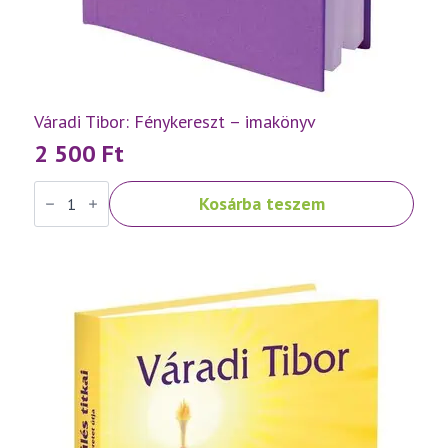
Váradi Tibor: Fénykereszt – imakönyv
2 500
Ft
Váradi
Kosárba teszem
Tibor:
Fénykereszt
–
imakönyv
mennyiség