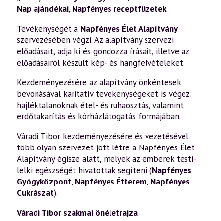
Nap ajándékai
,
Napfényes receptfüzetek
.
Tevékenységét a
Napfényes Élet Alapítvány
szervezésében végzi. Az alapítvány szervezi
előadásait, adja ki és gondozza írásait, illetve az
előadásairól készült kép- és hangfelvételeket.
Kezdeményezésére az alapítvány önkéntesek
bevonásával karitatív tevékenységeket is végez:
hajléktalanoknak étel- és ruhaosztás, valamint
erdőtakarítás és kórházlátogatás formájában.
Váradi Tibor kezdeményezésére és vezetésével
több olyan szervezet jött létre a Napfényes Élet
Alapítvány égisze alatt, melyek az emberek testi-
lelki egészségét hivatottak segíteni (
Napfényes
Gyógyközpont
,
Napfényes Étterem
,
Napfényes
Cukrászat
).
Váradi Tibor szakmai önéletrajza