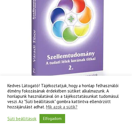
Kedves Látogató! Tájékoztatjuk, hogy a honlap felhasználói
élmény fokozásának érdekében sütiket alkalmazunk. A
honlapunk használatával ön a tájékoztatásunkat tudomásul
Váradi Tibor: Szellemtudomány II. rész – A tudati
veszi. Az "Süti beállítások" gombra kattintva ellenőrzött
lélek korának titkai
hozzájárulást adhat.
Mik azok a sütik?
3 000
Ft
Süti beállítások
Elfogadom
Váradi
Kosárba teszem
Tibor: