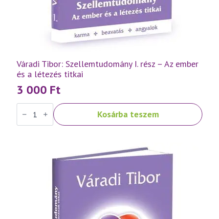
Váradi Tibor: Szellemtudomány I. rész – Az ember
és a létezés titkai
3 000
Ft
Váradi
Kosárba teszem
Tibor:
Szellemtudomány
I.
rész
-
Az
ember
és
a
létezés
titkai
mennyiség