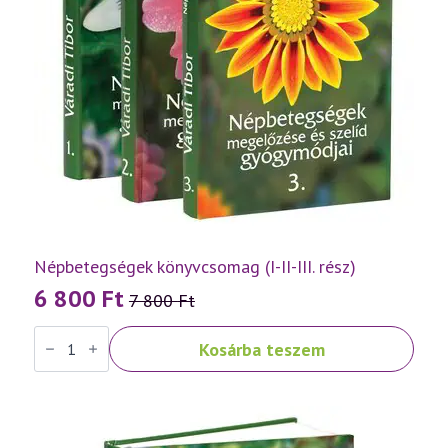
Népbetegségek könyvcsomag (I-II-III. rész)
6 800
Ft
7 800
Ft
Original
Current
Népbetegségek
price
price
Kosárba teszem
könyvcsomag
was:
is:
(I-
II-
7
6
III.
rész)
800 Ft.
800 Ft.
mennyiség