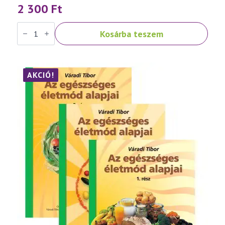
2 300
Ft
Váradi
Kosárba teszem
Tibor:
Népbetegségek
megelőzése
és
szelíd
gyógymódjai
AKCIÓ!
III.
rész
mennyiség