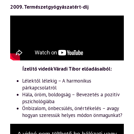
2009. Természetgyógyászatért-díj
Ízelítő videók Váradi Tibor előadásaiból:
Lélektől lélekig – A harmonikus
párkapcsolatról
Hála, öröm, boldogság – Bevezetés a pozitív
pszichológiába
Önbizalom, önbecsülés, önértékelés – avagy
hogyan szeressük helyes módon önmagunkat?
This