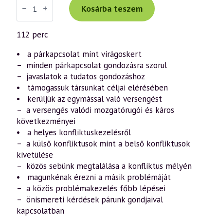
Tibor
Kosárba teszem
előadás
(895)
—
112 perc
Lélektől
lélekig
–
• a párkapcsolat mint virágoskert
a
– minden párkapcsolat gondozásra szorul
harmonikus
– javaslatok a tudatos gondozáshoz
párkapcsolatról
17.
• támogassuk társunkat céljai elérésében
rész
• kerüljük az egymással való versengést
(2021.02.13.)
mennyiség
– a versengés valódi mozgatórugói és káros
következményei
• a helyes konfliktuskezelésről
– a külső konfliktusok mint a belső konfliktusok
kivetülése
– közös sebünk megtalálása a konfliktus mélyén
• magunkénak érezni a másik problémáját
– a közös problémakezelés főbb lépései
– önismereti kérdések párunk gondjaival
kapcsolatban