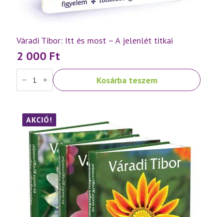
Váradi Tibor: Itt és most – A jelenlét titkai
2 000
Ft
Váradi
Kosárba teszem
Tibor:
Itt
és
most
–
A
AKCIÓ!
jelenlét
titkai
mennyiség