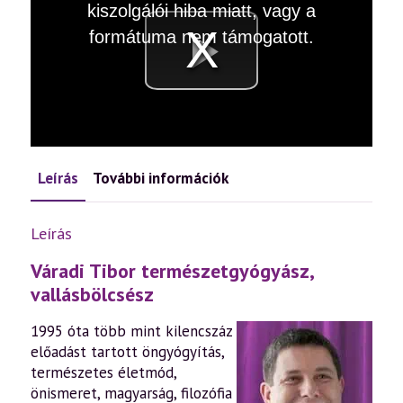
kiszolgálói hiba miatt, vagy a
modal
window.
formátuma nem támogatott.
Videó
lejátsz
Leírás
További információk
Leírás
Váradi Tibor természetgyógyász,
vallásbölcsész
1995 óta több mint kilencszáz
előadást tartott öngyógyítás,
természetes életmód,
önismeret, magyarság, filozófia