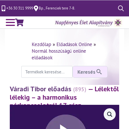
+36 30 311 9999
Bp., Ferenciek tere 7-8.
Search
for:
Kezdőlap
»
Előadások Online
»
Normál hosszúságú online
előadások
Keresés
Keresés
a
következőre:
Váradi Tibor előadás
— Lélektől
(895)
lélekig – a harmonikus
párkapcsolatról 17. rész
(2021.02.13.)