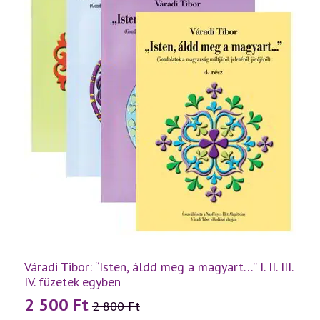
Váradi Tibor: “Isten, áldd meg a magyart…” I. II. III.
IV. füzetek egyben
2 500
Ft
2 800
Ft
Original
Current