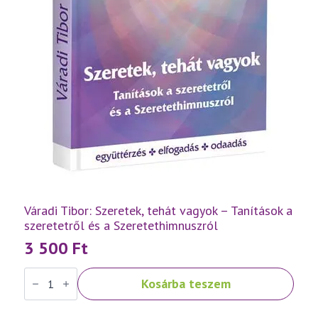
Váradi Tibor: Szeretek, tehát vagyok – Tanítások a
szeretetről és a Szeretethimnuszról
3 500
Ft
Váradi
Kosárba teszem
Tibor:
Szeretek,
tehát
vagyok