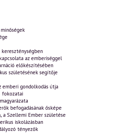
b minőségek
sége
s kereszténységben
s kapcsolata az emberiséggel
karnáció előkészítésében
ikus születésének segítője
 az emberi gondolkodás útja
s fokozatai
 magyarázata
a-erők befogadásának ősképe
n, a Szellemi Ember születése
terikus iskolázásban
adályozó tényezők