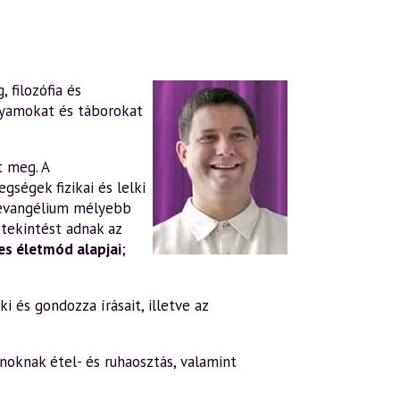
 filozófia és
lyamokat és táborokat
t meg. A
gségek fizikai és lelki
evangélium mélyebb
tekintést adnak az
s életmód alapjai
;
i és gondozza írásait, illetve az
oknak étel- és ruhaosztás, valamint