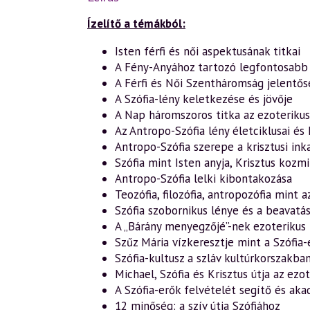
Ízelítő a témákból:
Isten férfi és női aspektusának titkai
A Fény-Anyához tartozó legfontosab
A Férfi és Női Szentháromság jelentő
A Szófia-lény keletkezése és jövője
A Nap háromszoros titka az ezoteriku
Az Antropo-Szófia lény életciklusai é
Antropo-Szófia szerepe a krisztusi in
Szófia mint Isten anyja, Krisztus kozm
Antropo-Szófia lelki kibontakozása
Teozófia, filozófia, antropozófia mint
Szófia szobornikus lénye és a beavatá
A „Bárány menyegzőjé”-nek ezoterikus
Szűz Mária vízkeresztje mint a Szófi
Szófia-kultusz a szláv kultúrkorszakba
Michael, Szófia és Krisztus útja az ezo
A Szófia-erők felvételét segítő és ak
12 minőség: a szív útja Szófiához