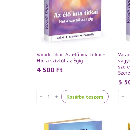
Váradi Tibor: Az élő ima titkai –
Várad
Híd a szívtől az Égig
vagyo
szere
4 500
Ft
Szer
3 
Váradi
Váradi
Kosárba teszem
Tibor:
Tibor:
Az
Szeret
élő
tehát
ima
vagyo
titkai
–
–
Tanít
Híd
a
a
szere