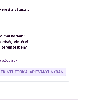
eresi a választ:
a mai korban?
beriség életére?
a teremtésben?
e előadások
TEKINTHETŐK ALAPÍTVÁNYUNKBAN!