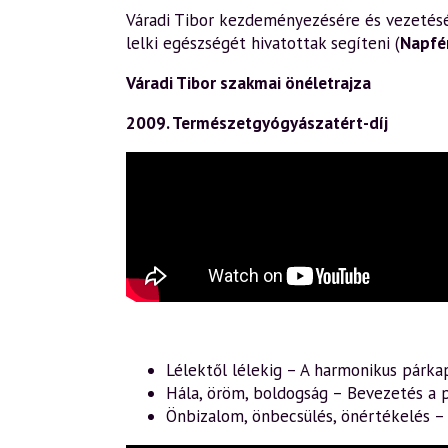
Váradi Tibor kezdeményezésére és vezetésév
lelki egészségét hivatottak segíteni (
Napfé
Váradi Tibor szakmai önéletrajza
2009. Természetgyógyászatért-díj
Lélektől lélekig – A harmonikus párka
Hála, öröm, boldogság – Bevezetés a p
Önbizalom, önbecsülés, önértékelés 