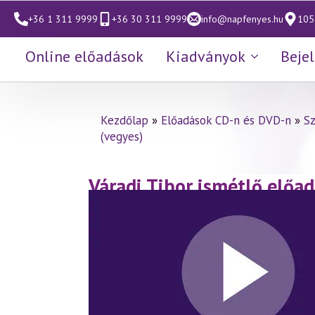
+36 1 311 9999
+36 30 311 9999
info@napfenyes.hu
1053
Online előadások
Kiadványok
Beje
Kezdőlap
»
Előadások CD-n és DVD-n
»
S
(vegyes)
Váradi Tibor ismétlő előad
ezoterikus kereszténységb