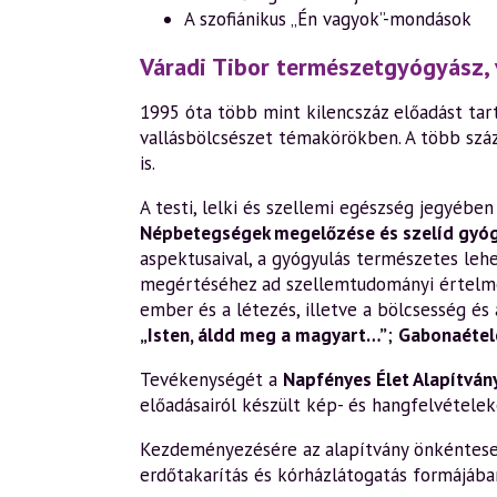
A szofiánikus „Én vagyok”-mondások
Váradi Tibor természetgyógyász, 
1995 óta több mint kilencszáz előadást tart
vallásbölcsészet témakörökben. A több szá
is.
A testi, lelki és szellemi egészség jegyéb
Népbetegségek megelőzése és szelíd gyó
aspektusaival, a gyógyulás természetes leh
megértéséhez ad szellemtudományi értelm
ember és a létezés, illetve a bölcsesség és 
„Isten, áldd meg a magyart…”
;
Gabonaétele
Tevékenységét a
Napfényes Élet Alapítván
előadásairól készült kép- és hangfelvételek
Kezdeményezésére az alapítvány önkéntesek 
erdőtakarítás és kórházlátogatás formájába