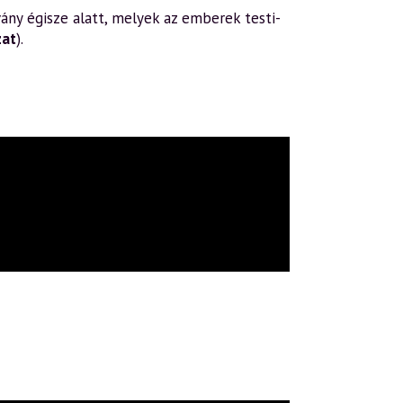
ány égisze alatt, melyek az emberek testi-
zat
).