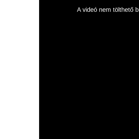
This
A videó nem tölthető b
is
a
modal
window.