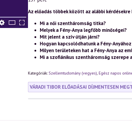
—
A
leplezetlen
Az előadás többek között az alábbi kérdésekre k
Ízisz–
Szófia
Mi a női szentháromság titka?
–
Melyek a Fény-Anya legfőbb minőségei?
A
Fény-
Mit jelent a szív útján járni?
Anya
Hogyan kapcsolódhatunk a Fény-Anyához 
szerepe
az
Milyen területeken hat a Fény-Anya az em
ezoterikus
Mi a szofiánikus szentháromság szerepe 
kereszténységben
(2024.08.17.)
mennyiség
Kategóriák:
Szellemtudomány (vegyes)
,
Egész napos onlin
VÁRADI TIBOR ELŐADÁSAI DÍJMENTESEN MEG