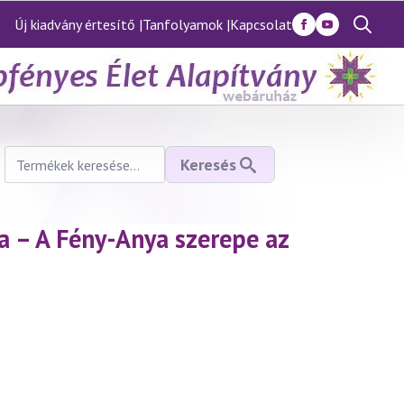
Új kiadvány értesítő |
Tanfolyamok |
Kapcsolat
Search
for:
Keresés
Keresés
a
következőre:
ia – A Fény-Anya szerepe az