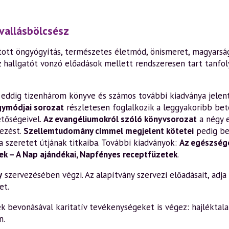
vallásbölcsész
ott öngyógyítás, természetes életmód, önismeret, magyarság,
z hallgatót vonzó előadások mellett rendszeresen tart tanfo
en eddig tizenhárom könyve és számos további kiadványa jelen
gymódjai sorozat
részletesen foglalkozik a leggyakoribb bete
etőségeivel.
Az evangéliumokról szóló könyvsorozat
a négy 
ezést.
Szellemtudomány címmel megjelent kötetei
pedig be
a szeretet útjának titkaiba. További kiadványok:
Az egészsége
k – A Nap ajándékai
,
Napfényes receptfüzetek
.
y
szervezésében végzi. Az alapítvány szervezi előadásait, adja k
et.
bevonásával karitatív tevékenységeket is végez: hajléktalan
n.