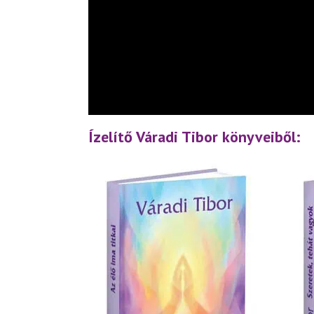
Ízelítő Váradi Tibor könyveiből: