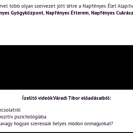
el több olyan szervezet jött létre a Napfényes Élet Alapítv
nyes Gyógyközpont
,
Napfényes Étterem
,
Napfényes Cukrás
Ízelítő videók Váradi Tibor előadásaiból:
pcsolatról
ozitív pszichológiába
– avagy hogyan szeressük helyes módon önmagunkat?