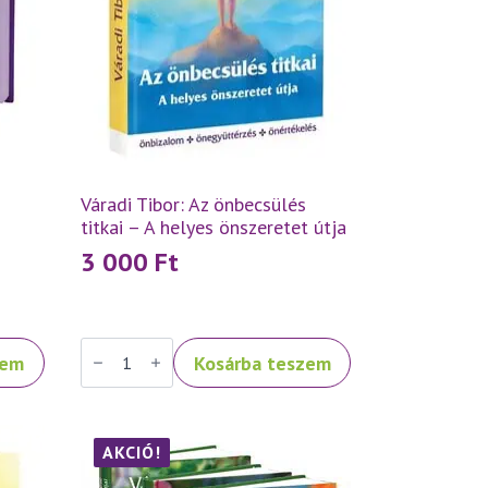
Váradi Tibor: Az önbecsülés
titkai – A helyes önszeretet útja
3 000
Ft
Váradi
zem
Kosárba teszem
Tibor:
Az
önbecsülés
titkai
–
A
AKCIÓ!
helyes
önszeretet