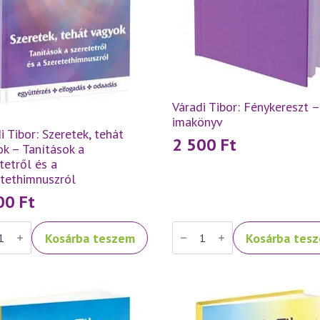
Váradi Tibor: Fénykereszt –
imakönyv
i Tibor: Szeretek, tehát
2 500
Ft
k – Tanítások a
tetről és a
etethimnuszról
500
Ft
Váradi
Kosárba teszem
Kosárba tes
Tibor:
ek,
Fénykereszt
–
k
imakönyv
mennyiség
ások
tetről