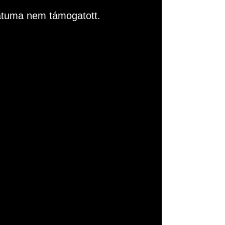
rmátuma nem támogatott.
ása