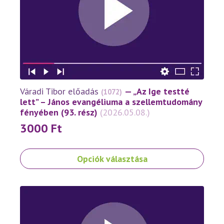
változatok
a
termékoldalon
választhatók
ki
Váradi Tibor előadás
— „Az Ige testté
(1072)
lett” – János evangéliuma a szellemtudomány
fényében (93. rész)
(2026.05.08.)
3000
Ft
Ennek
Opciók választása
a
terméknek
több
variációja
van.
A