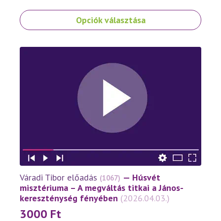
Ennek
Opciók választása
a
terméknek
több
variációja
van.
A
változatok
a
termékoldalon
választhatók
ki
Váradi Tibor előadás
— Húsvét
(1067)
misztériuma – A megváltás titkai a János-
kereszténység fényében
(2026.04.03.)
3000
Ft