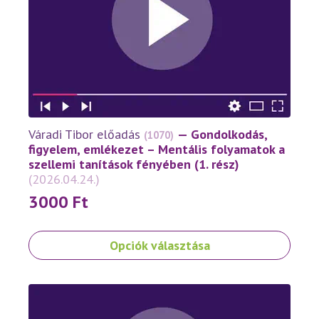
változatok
a
termékoldalon
választhatók
ki
Váradi Tibor előadás
— Gondolkodás,
(1070)
figyelem, emlékezet – Mentális folyamatok a
szellemi tanítások fényében (1. rész)
(2026.04.24.)
3000
Ft
Ennek
Opciók választása
a
terméknek
több
variációja