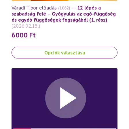
Váradi Tibor előadás
— 12 lépés a
(1062)
szabadság felé – Gyógyulás az egó-függőség
és egyéb függőségek fogságából (1. rész)
(2026.02.15.)
6000
Ft
Ennek
Opciók választása
a
terméknek
több
variációja
van.
A
változatok
a
termékoldalon
választhatók
ki