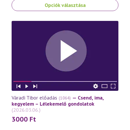
Ennek
Opciók választása
a
terméknek
több
variációja
van.
A
változatok
a
termékoldalon
választhatók
ki
Váradi Tibor előadás
— Csend, ima,
(1064)
kegyelem – Lélekemelő gondolatok
(2026.03.06.)
3000
Ft