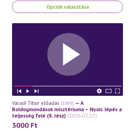
Ennek
Opciók választása
a
terméknek
több
variációja
van.
A
változatok
a
termékoldalon
választhatók
ki
Váradi Tibor előadás
— A
(1063)
Boldogmondások misztériuma – Nyolc lépés a
teljesség felé (8. rész)
(2026.02.27.)
3000
Ft