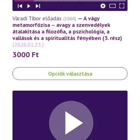
Váradi Tibor előadás
— A vágy
(1060)
metamorfózisa – avagy a szenvedélyek
átalakítása a filozófia, a pszichológia, a
vallások és a spiritualitás fényében (3. rész)
(2026.01.23.)
3000
Ft
Ennek
Opciók választása
a
terméknek
több
variációja
van.
A
változatok
a
termékoldalon