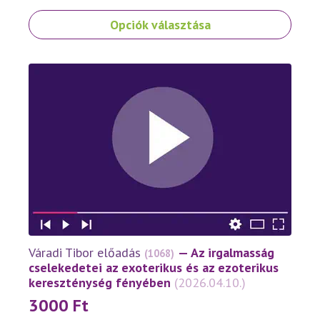
Ennek
Opciók választása
a
terméknek
több
variációja
van.
A
változatok
a
termékoldalon
választhatók
ki
Váradi Tibor előadás
— Az irgalmasság
(1068)
cselekedetei az exoterikus és az ezoterikus
kereszténység fényében
(2026.04.10.)
3000
Ft