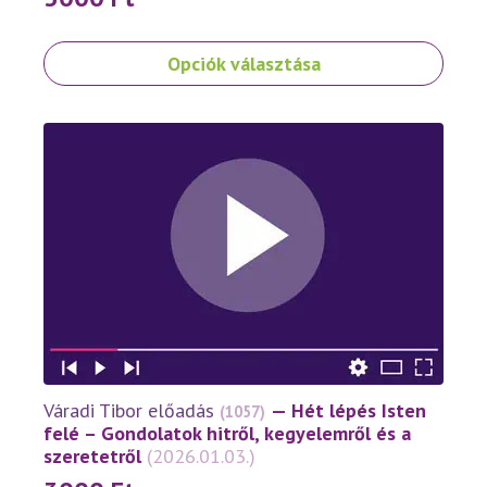
Ennek
Opciók választása
a
terméknek
több
variációja
van.
A
változatok
a
termékoldalon
választhatók
ki
Váradi Tibor előadás
— Hét lépés Isten
(1057)
felé – Gondolatok hitről, kegyelemről és a
szeretetről
(2026.01.03.)