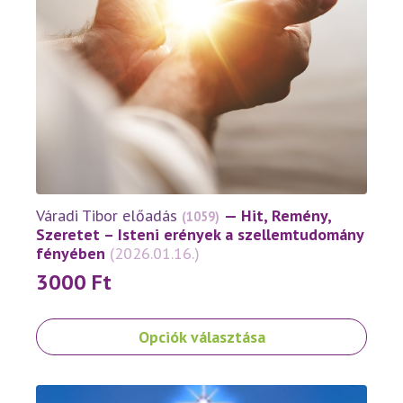
választhatók
ki
Váradi Tibor előadás
— Hit, Remény,
(1059)
Szeretet – Isteni erények a szellemtudomány
fényében
(2026.01.16.)
3000
Ft
Ennek
Opciók választása
a
terméknek
több