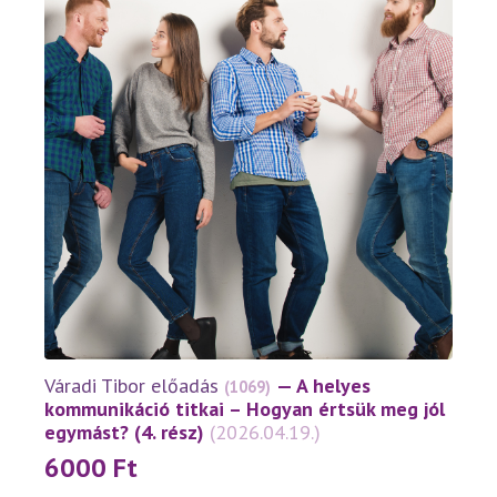
van.
A
változatok
a
termékoldalon
választhatók
ki
Váradi Tibor előadás
— A helyes
(1069)
kommunikáció titkai – Hogyan értsük meg jól
egymást? (4. rész)
(2026.04.19.)
6000
Ft