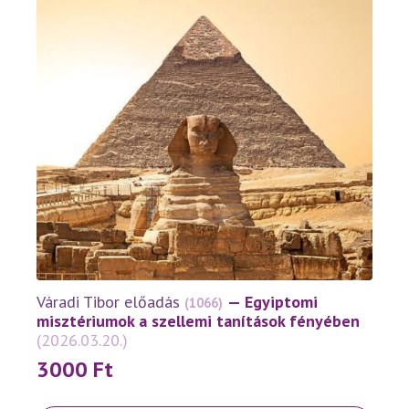
A
változatok
a
termékoldalon
választhatók
ki
Váradi Tibor előadás
— Egyiptomi
(1066)
misztériumok a szellemi tanítások fényében
(2026.03.20.)
3000
Ft