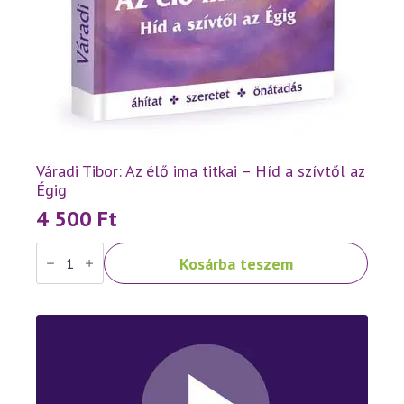
Váradi Tibor: Az élő ima titkai – Híd a szívtől az
Égig
4 500
Ft
Váradi
Kosárba teszem
Tibor:
Az
élő
ima
titkai
–
Híd
a
szívtől
az