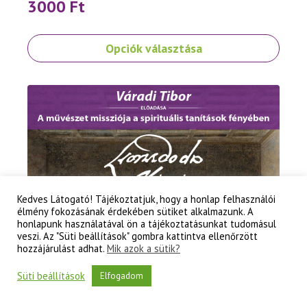
3000
Ft
Ennek
Opciók választása
a
terméknek
több
variációja
van.
A
változatok
a
termékoldalon
választhatók
Kedves Látogató! Tájékoztatjuk, hogy a honlap felhasználói
élmény fokozásának érdekében sütiket alkalmazunk. A
ki
honlapunk használatával ön a tájékoztatásunkat tudomásul
veszi. Az "Süti beállítások" gombra kattintva ellenőrzött
hozzájárulást adhat.
Mik azok a sütik?
Süti beállítások
Elfogadom