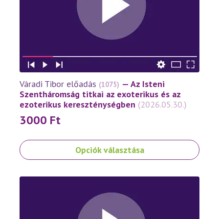
változatok
a
termékoldalon
választhatók
ki
Váradi Tibor előadás
— Az Isteni
(1075)
Szentháromság titkai az exoterikus és az
ezoterikus kereszténységben
(2026.05.30.)
3000
Ft
Ennek
Opciók választása
a
terméknek
több
variációja
van.
A