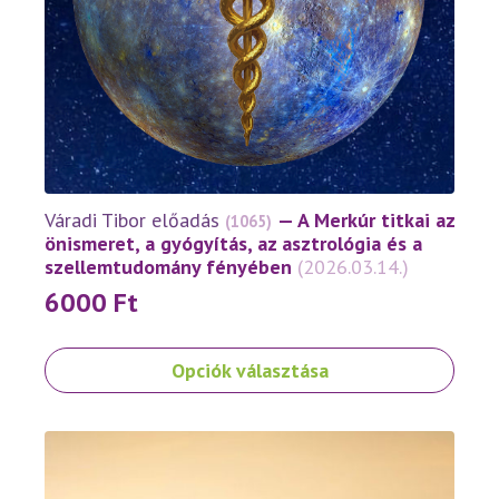
Váradi Tibor előadás
— A Merkúr titkai az
(1065)
önismeret, a gyógyítás, az asztrológia és a
szellemtudomány fényében
(2026.03.14.)
6000
Ft
Ennek
Opciók választása
a
terméknek
több
variációja
van.