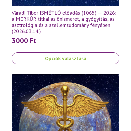
Váradi Tibor ISMÉTLŐ előadás (1065) — 2026:
a MERKÚR titkai az önismeret, a gyógyítás, az
asztrológia és a szellemtudomány fényében
(2026.03.14.)
3000
Ft
Ennek
Opciók választása
a
terméknek
több
variációja
van.
A
változatok
a
termékoldalon
választhatók
ki