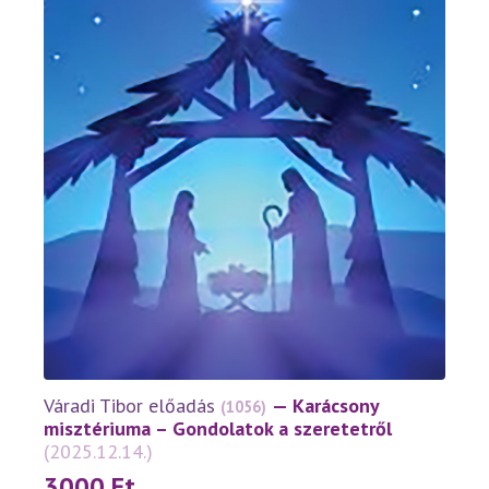
variációja
van.
A
változatok
a
termékoldalon
választhatók
ki
Váradi Tibor előadás
— Karácsony
(1056)
misztériuma – Gondolatok a szeretetről
(2025.12.14.)
3000
Ft