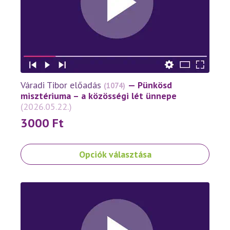
Égig
mennyiség
Váradi Tibor előadás
— Pünkösd
(1074)
misztériuma – a közösségi lét ünnepe
(2026.05.22.)
3000
Ft
Ennek
Opciók választása
a
terméknek
több
variációja
van.
A