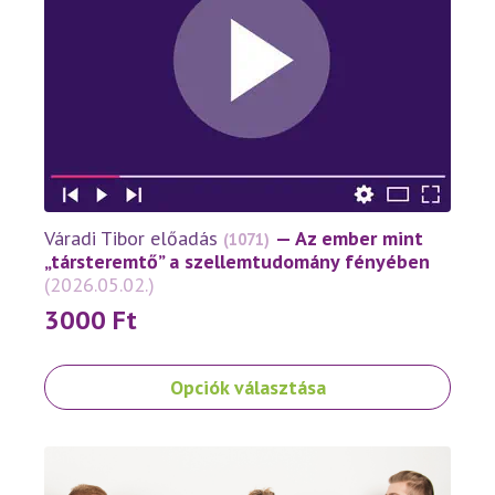
van.
A
változatok
a
termékoldalon
választhatók
ki
Váradi Tibor előadás
— Az ember mint
(1071)
„társteremtő” a szellemtudomány fényében
(2026.05.02.)
3000
Ft
Ennek
Opciók választása
a
terméknek
több
variációja