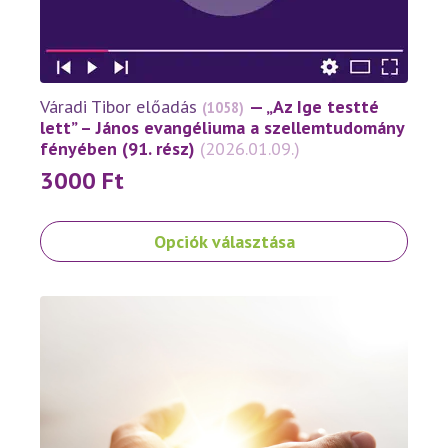
választhatók
ki
Váradi Tibor előadás
— „Az Ige testté
(1058)
lett” – János evangéliuma a szellemtudomány
fényében (91. rész)
(2026.01.09.)
3000
Ft
Ennek
Opciók választása
a
terméknek
több
variációja
van.
A
változatok
a
termékoldalon