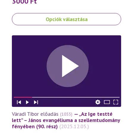
3000
Ft
Ennek
Opciók választása
a
terméknek
több
variációja
van.
A
változatok
a
termékoldalon
választhatók
ki
Váradi Tibor előadás
— „Az Ige testté
(1055)
lett” – János evangéliuma a szellemtudomány
fényében (90. rész)
(2025.12.05.)