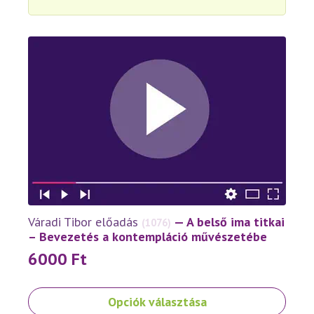
Váradi Tibor előadás
— A belső ima titkai
(1076)
– Bevezetés a kontempláció művészetébe
6000
Ft
Ennek
Opciók választása
a