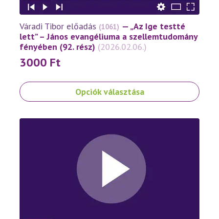
Váradi Tibor előadás
— „Az Ige testté
(1061)
lett” – János evangéliuma a szellemtudomány
fényében (92. rész)
(2026.02.06.)
3000
Ft
Ennek
Opciók választása
a
terméknek
több
variációja
van.
A
változatok
a
termékoldalon
választhatók
ki