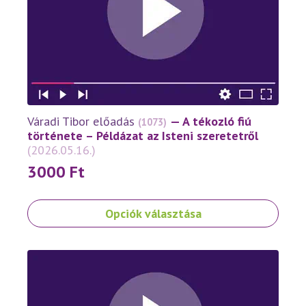
változatok
a
termékoldalon
választhatók
ki
Váradi Tibor előadás
— A tékozló fiú
(1073)
története – Példázat az Isteni szeretetről
(2026.05.16.)
3000
Ft
Ennek
Opciók választása
a
terméknek
több
variációja
van.
A